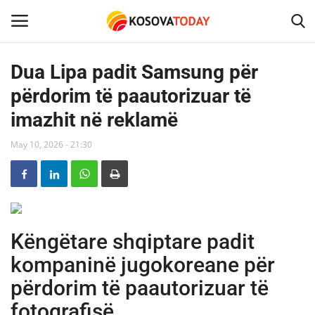
Dua Lipa padit Samsung për
përdorim të paautorizuar të
Home
imazhit në reklamë
KOSOVA
May 10, 2026 - 21:30
SHQIPERIA
MAQEDONIA
Këngëtare shqiptare padit
SHOWBIZ
kompaninë jugokoreane për
BOTA
përdorim të paautorizuar të
fotografisë
TECH