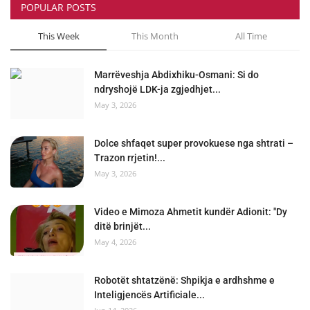
POPULAR POSTS
This Week
This Month
All Time
Marrëveshja Abdixhiku-Osmani: Si do
ndryshojë LDK-ja zgjedhjet...
May 3, 2026
Dolce shfaqet super provokuese nga shtrati –
Trazon rrjetin!...
May 3, 2026
Video e Mimoza Ahmetit kundër Adionit: "Dy
ditë brinjët...
May 4, 2026
Robotët shtatzënë: Shpikja e ardhshme e
Inteligjencës Artificiale...