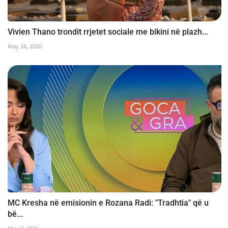
Vivien Thano trondit rrjetet sociale me bikini në plazh...
May 26, 2026
MC Kresha në emisionin e Rozana Radi: "Tradhtia" që u
bë...