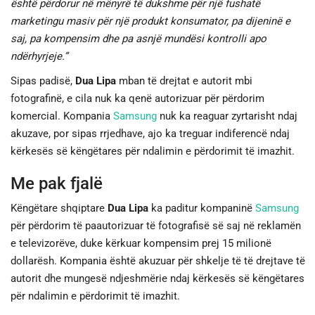
është përdorur në mënyrë të dukshme për një fushatë
marketingu masiv për një produkt konsumator, pa dijeninë e
saj, pa kompensim dhe pa asnjë mundësi kontrolli apo
ndërhyrjeje.”
Sipas padisë,
Dua Lipa
mban të drejtat e autorit mbi
fotografinë, e cila nuk ka qenë autorizuar për përdorim
komercial. Kompania
Samsung
nuk ka reaguar zyrtarisht ndaj
akuzave, por sipas rrjedhave, ajo ka treguar indiferencë ndaj
kërkesës së këngëtares për ndalimin e përdorimit të imazhit.
Me pak fjalë
Këngëtare shqiptare
Dua Lipa
ka paditur kompaninë
Samsung
për përdorim të paautorizuar të fotografisë së saj në reklamën
e televizorëve, duke kërkuar kompensim prej 15 milionë
dollarësh. Kompania është akuzuar për shkelje të të drejtave të
autorit dhe mungesë ndjeshmërie ndaj kërkesës së këngëtares
për ndalimin e përdorimit të imazhit.