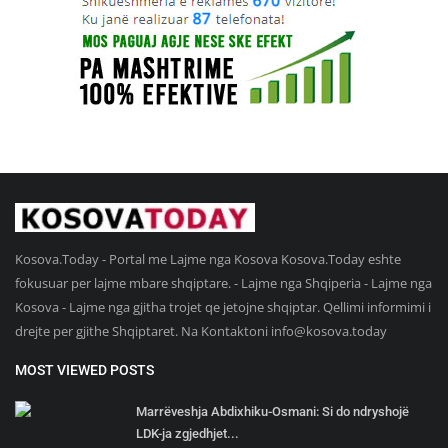
Kosova.Today - Portal me Lajme nga Kosova Kosova.Today eshte
fokusuar per lajme mbare shqiptare. - Lajme nga Shqiperia - Lajme nga
Kosova - Lajme nga gjitha trojet qe jetojne shqiptar. Qellimi informimi i
drejte per gjithe Shqiptaret. Na Kontaktoni
info@kosova.today
MOST VIEWED POSTS
Marrëveshja Abdixhiku-Osmani: Si do ndryshojë
LDK-ja zgjedhjet...