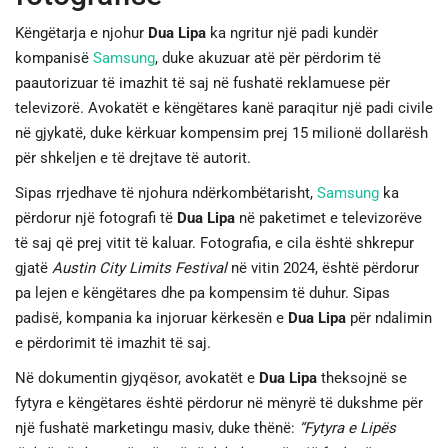
Këngëtarja e njohur
Dua Lipa
ka ngritur një padi kundër
JETA
kompanisë
Samsung
, duke akuzuar atë për përdorim të
paautorizuar të imazhit të saj në fushatë reklamuese për
SPORTI
televizorë. Avokatët e këngëtares kanë paraqitur një padi civile
në gjykatë, duke kërkuar kompensim prej 15 milionë dollarësh
SHENDETI
për shkeljen e të drejtave të autorit.
Sipas rrjedhave të njohura ndërkombëtarisht,
Samsung
ka
përdorur një fotografi të
Dua Lipa
në paketimet e televizorëve
të saj që prej vitit të kaluar. Fotografia, e cila është shkrepur
gjatë
Austin City Limits Festival
në vitin 2024, është përdorur
pa lejen e këngëtares dhe pa kompensim të duhur. Sipas
padisë, kompania ka injoruar kërkesën e
Dua Lipa
për ndalimin
e përdorimit të imazhit të saj.
Në dokumentin gjyqësor, avokatët e
Dua Lipa
theksojnë se
fytyra e këngëtares është përdorur në mënyrë të dukshme për
një fushatë marketingu masiv, duke thënë:
“Fytyra e Lipës