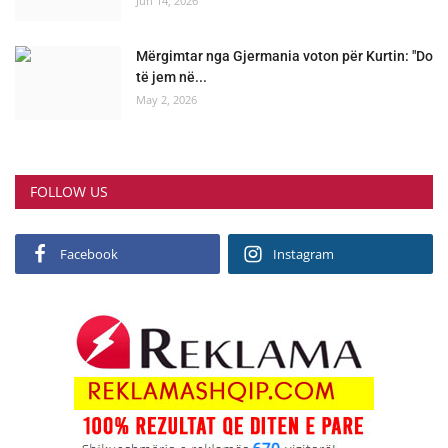
Jun 14, 2026
Mërgimtar nga Gjermania voton për Kurtin: "Do
të jem në...
May 2, 2026
FOLLOW US
Facebook
Instagram