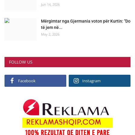
Jun 14, 2026
Mërgimtar nga Gjermania voton për Kurtin: "Do
të jem në...
May 2, 2026
FOLLOW US
Facebook
Instagram