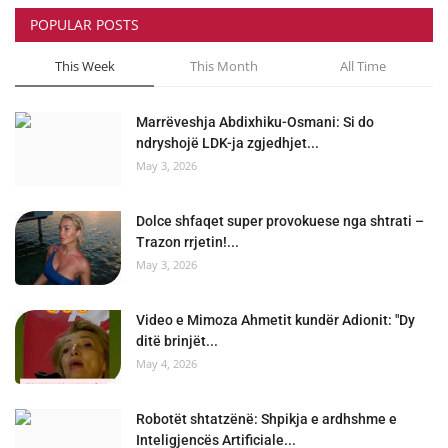
POPULAR POSTS
This Week
This Month
All Time
Marrëveshja Abdixhiku-Osmani: Si do
ndryshojë LDK-ja zgjedhjet...
May 3, 2026
Dolce shfaqet super provokuese nga shtrati –
Trazon rrjetin!...
May 3, 2026
Video e Mimoza Ahmetit kundër Adionit: "Dy
ditë brinjët...
May 4, 2026
Robotët shtatzënë: Shpikja e ardhshme e
Inteligjencës Artificiale...