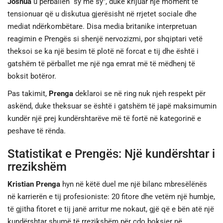
Joshua
u përballën “sy më sy”, duke krijuar një moment të
tensionuar që u diskutua gjerësisht në rrjetet sociale dhe
mediat ndërkombëtare. Disa media britanike interpretuan
reagimin e Prengës si shenjë nervozizmi, por shqiptari vetë
theksoi se ka një besim të plotë në forcat e tij dhe është i
gatshëm të përballet me një nga emrat më të mëdhenj të
boksit botëror.
Pas takimit,
Prenga
deklaroi se në ring nuk njeh respekt për
askënd, duke theksuar se është i gatshëm të japë maksimumin
kundër një prej kundërshtarëve më të fortë në kategorinë e
peshave të rënda.
Statistikat e Prengës: Një kundërshtar i
rrezikshëm
Kristian Prenga
hyn në këtë duel me një bilanc mbresëlënës
në karrierën e tij profesioniste: 20 fitore dhe vetëm një humbje,
të gjitha fitoret e tij janë arritur me nokaut, gjë që e bën atë një
kundërshtar shumë të rrezikshëm për çdo boksier në