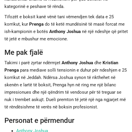
kategorinë e peshave të rënda.
Tifozët e boksit kanë vënë tani vëmendjen tek data e 25
korrikut, kur
Prenga
do të ketë mundësinë të masë forcat me
ish-kampionin e botës
Anthony Joshua
në një ndeshje që pritet
të jetë e mbushur me emocione.
Me pak fjalë
Takimi i parë zyrtar ndërmjet
Anthony Joshua
dhe
Kristian
Prenga
para mediave solli tensionin e duhur për ndeshjen e 25
korrikut në Jeddah. Ndërsa Joshua synon të rikthehet në
skenën e lartë të boksit, Prenga hyn në ring me një bilanc
impresionues dhe një qëndrim të vendosur për të treguar se
nuk i trembet askujt. Dueli premton të jetë një nga ngjarjet më
të rëndësishme të verës në boksin profesionist.
Personat e përmendur
Anthony Joshua