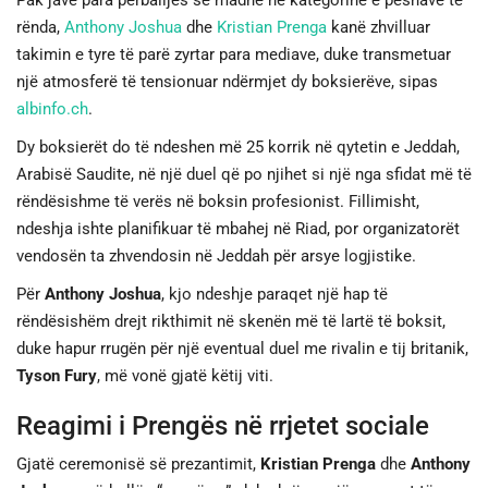
Pak javë para përballjes së madhe në kategorinë e peshave të
rënda,
Anthony Joshua
dhe
Kristian Prenga
kanë zhvilluar
JETA
takimin e tyre të parë zyrtar para mediave, duke transmetuar
një atmosferë të tensionuar ndërmjet dy boksierëve, sipas
SPORTI
albinfo.ch
.
Dy boksierët do të ndeshen më 25 korrik në qytetin e Jeddah,
SHENDETI
Arabisë Saudite, në një duel që po njihet si një nga sfidat më të
rëndësishme të verës në boksin profesionist. Fillimisht,
ndeshja ishte planifikuar të mbahej në Riad, por organizatorët
vendosën ta zhvendosin në Jeddah për arsye logjistike.
Për
Anthony Joshua
, kjo ndeshje paraqet një hap të
rëndësishëm drejt rikthimit në skenën më të lartë të boksit,
duke hapur rrugën për një eventual duel me rivalin e tij britanik,
Tyson Fury
, më vonë gjatë këtij viti.
Reagimi i Prengës në rrjetet sociale
Gjatë ceremonisë së prezantimit,
Kristian Prenga
dhe
Anthony