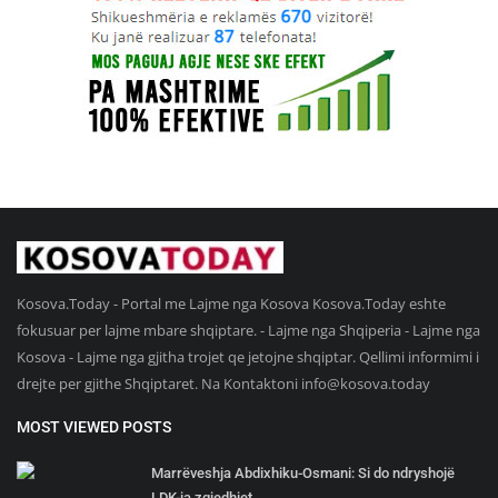
Kosova.Today - Portal me Lajme nga Kosova Kosova.Today eshte
fokusuar per lajme mbare shqiptare. - Lajme nga Shqiperia - Lajme nga
Kosova - Lajme nga gjitha trojet qe jetojne shqiptar. Qellimi informimi i
drejte per gjithe Shqiptaret. Na Kontaktoni
info@kosova.today
MOST VIEWED POSTS
Marrëveshja Abdixhiku-Osmani: Si do ndryshojë
LDK-ja zgjedhjet...