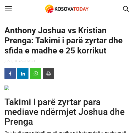
Anthony Joshua vs Kristian
Prenga: Takimi i parë zyrtar dhe
Home
sfida e madhe e 25 korrikut
KOSOVA
Jun 3, 2026 - 09:30
SHQIPERIA
MAQEDONIA
Takimi i parë zyrtar para
SHOWBIZ
mediave ndërmjet Joshua dhe
BOTA
Prenga
TECH