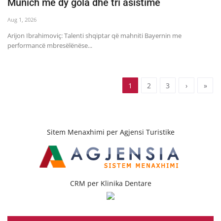
Munich me dy gola dhe tri asistime
Aug 1, 2026
Arijon Ibrahimoviç: Talenti shqiptar që mahniti Bayernin me
performancë mbresëlënëse...
1
2
3
›
»
Sitem Menaxhimi per Agjensi Turistike
CRM per Klinika Dentare