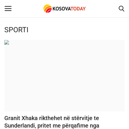
SPORTI
Home
KOSOVA
SHQIPERIA
MAQEDONIA
SHOWBIZ
BOTA
Granit Xhaka rikthehet në stërvitje te
Sunderlandi, pritet me përqafime nga
TECH