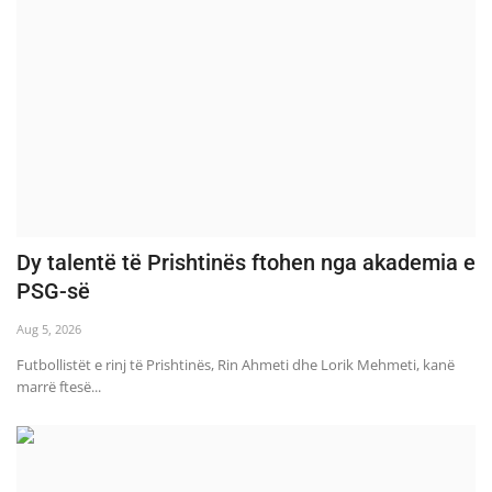
Dy talentë të Prishtinës ftohen nga akademia e
PSG-së
Aug 5, 2026
Futbollistët e rinj të Prishtinës, Rin Ahmeti dhe Lorik Mehmeti, kanë
marrë ftesë...