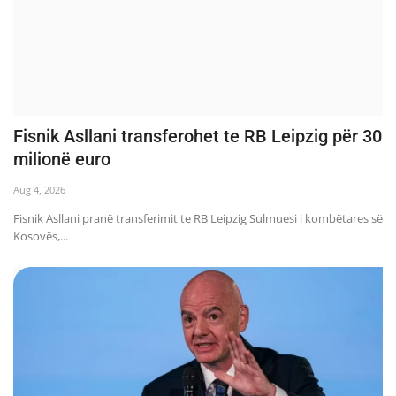
Fisnik Asllani transferohet te RB Leipzig për 30
milionë euro
Aug 4, 2026
Fisnik Asllani pranë transferimit te RB Leipzig Sulmuesi i kombëtares së
Kosovës,...