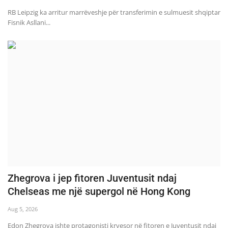
RB Leipzig ka arritur marrëveshje për transferimin e sulmuesit shqiptar
Fisnik Asllani...
Zhegrova i jep fitoren Juventusit ndaj
Chelseas me një supergol në Hong Kong
Aug 5, 2026
Edon Zhegrova ishte protagonisti kryesor në fitoren e Juventusit ndaj