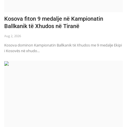
Kosova fiton 9 medalje në Kampionatin
Ballkanik të Xhudos në Tiranë
Aug 2, 2026
Kosova dominon Kampionatin Ballkanik të Xhudos me 9 medalje Ekipi
i Kosovës në xhudo...