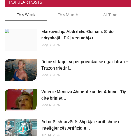
POPULAR POSTS
This Week
This Month
All Time
Marrëveshja Abdixhiku-Osmani: Si do
ndryshojë LDK-ja zgjedhjet...
May 3, 2026
Dolce shfaqet super provokuese nga shtrati –
Trazon rrjetin!...
May 3, 2026
Video e Mimoza Ahmetit kundër Adionit: "Dy
ditë brinjët...
May 4, 2026
Robotët shtatzënë: Shpikja e ardhshme e
Inteligjencës Artificiale...
Jun 14, 2026