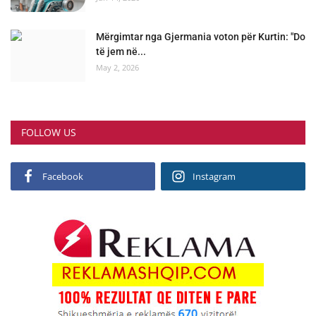
Mërgimtar nga Gjermania voton për Kurtin: "Do
të jem në...
May 2, 2026
FOLLOW US
Facebook
Instagram