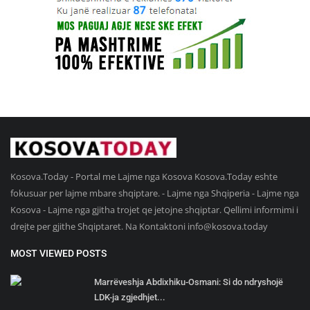
Kosova.Today - Portal me Lajme nga Kosova Kosova.Today eshte
fokusuar per lajme mbare shqiptare. - Lajme nga Shqiperia - Lajme nga
Kosova - Lajme nga gjitha trojet qe jetojne shqiptar. Qellimi informimi i
drejte per gjithe Shqiptaret. Na Kontaktoni
info@kosova.today
MOST VIEWED POSTS
Marrëveshja Abdixhiku-Osmani: Si do ndryshojë
LDK-ja zgjedhjet...