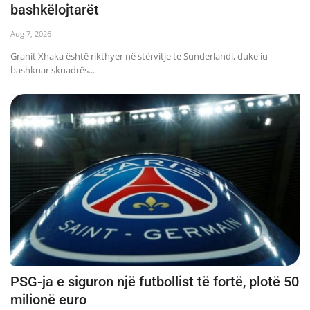
bashkëlojtarët
JETA
Aug 7, 2026
Granit Xhaka është rikthyer në stërvitje te Sunderlandi, duke iu
SPORTI
bashkuar skuadrës...
SHENDETI
PSG-ja e siguron një futbollist të fortë, plotë 50
milionë euro