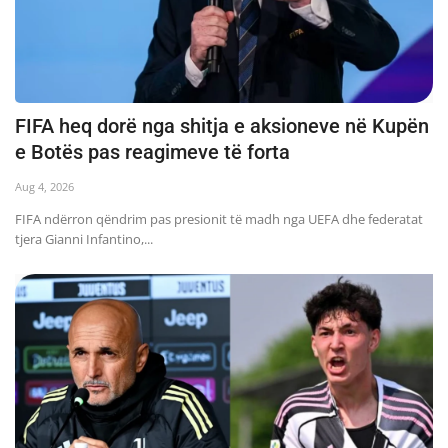
FIFA heq dorë nga shitja e aksioneve në Kupën
e Botës pas reagimeve të forta
Aug 4, 2026
FIFA ndërron qëndrim pas presionit të madh nga UEFA dhe federatat
tjera Gianni Infantino,...