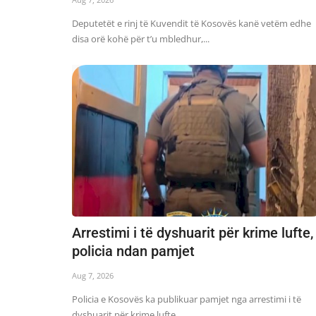
Deputetët e rinj të Kuvendit të Kosovës kanë vetëm edhe
disa orë kohë për t’u mbledhur,...
Arrestimi i të dyshuarit për krime lufte,
policia ndan pamjet
Aug 7, 2026
Policia e Kosovës ka publikuar pamjet nga arrestimi i të
dyshuarit për krime lufte...