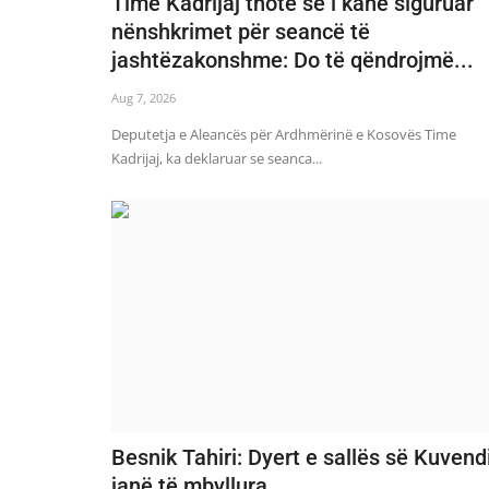
Time Kadrijaj thotë se i kanë siguruar
nënshkrimet për seancë të
jashtëzakonshme: Do të qëndrojmë...
Aug 7, 2026
Deputetja e Aleancës për Ardhmërinë e Kosovës Time
Kadrijaj, ka deklaruar se seanca...
Besnik Tahiri: Dyert e sallës së Kuvend
janë të mbyllura