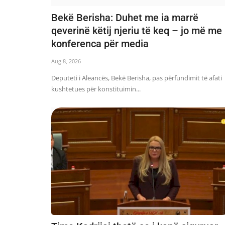
Bekë Berisha: Duhet me ia marrë
qeverinë këtij njeriu të keq – jo më me
konferenca për media
Aug 8, 2026
Deputeti i Aleancës, Bekë Berisha, pas përfundimit të afati
kushtetues për konstituimin...