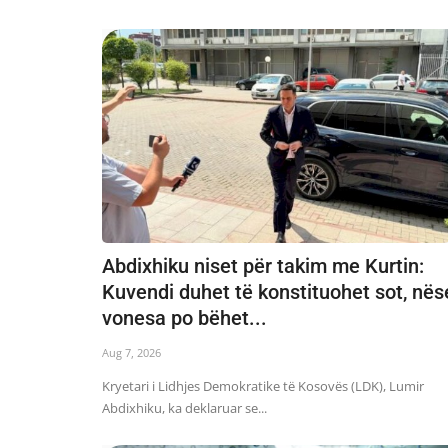
Abdixhiku niset për takim me Kurtin:
Kuvendi duhet të konstituohet sot, nës
vonesa po bëhet...
Aug 7, 2026
Kryetari i Lidhjes Demokratike të Kosovës (LDK), Lumir
Abdixhiku, ka deklaruar se...