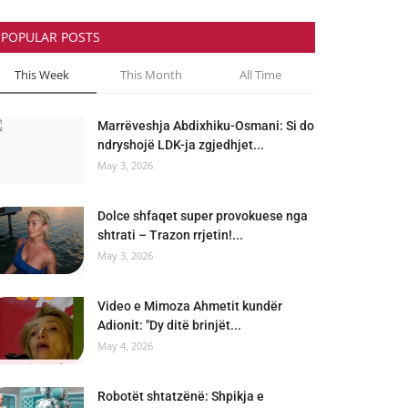
POPULAR POSTS
This Week
This Month
All Time
Marrëveshja Abdixhiku-Osmani: Si do
ndryshojë LDK-ja zgjedhjet...
May 3, 2026
Dolce shfaqet super provokuese nga
shtrati – Trazon rrjetin!...
May 3, 2026
Video e Mimoza Ahmetit kundër
Adionit: "Dy ditë brinjët...
May 4, 2026
Robotët shtatzënë: Shpikja e