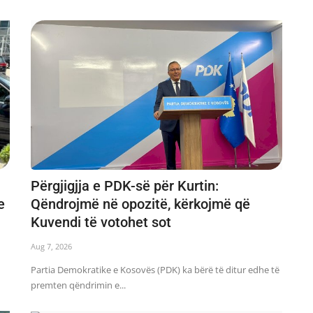
Përgjigjja e PDK-së për Kurtin:
e
Qëndrojmë në opozitë, kërkojmë që
Kuvendi të votohet sot
Aug 7, 2026
Partia Demokratike e Kosovës (PDK) ka bërë të ditur edhe të
premten qëndrimin e...