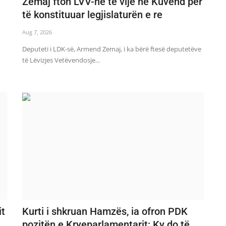
Zemaj fton LVV-në të vijë në Kuvend për
të konstituuar legjislaturën e re
Aug 7, 2026
Deputeti i LDK-së, Armend Zemaj, i ka bërë ftesë deputetëve
të Lëvizjes Vetëvendosje...
it
Kurti i shkruan Hamzës, ia ofron PDK
pozitën e Kryeparlamentarit: Ky do të