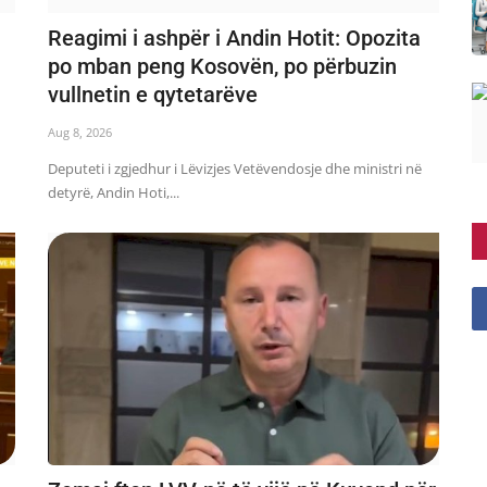
Reagimi i ashpër i Andin Hotit: Opozita
po mban peng Kosovën, po përbuzin
vullnetin e qytetarëve
Aug 8, 2026
Deputeti i zgjedhur i Lëvizjes Vetëvendosje dhe ministri në
detyrë, Andin Hoti,...