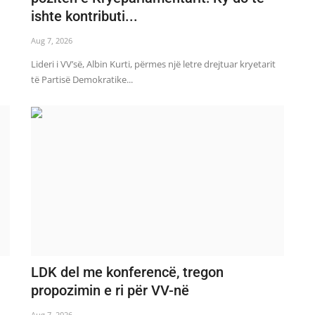
ishte kontributi...
Aug 7, 2026
Lideri i VV’së, Albin Kurti, përmes një letre drejtuar kryetarit
të Partisë Demokratike...
LDK del me konferencë, tregon
propozimin e ri për VV-në
Aug 7, 2026