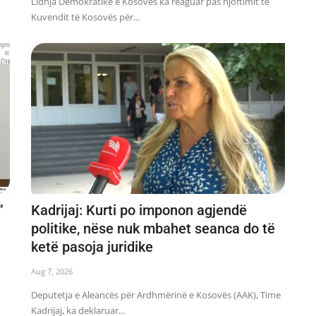
Lidhja Demokratike e Kosovës ka reaguar pas njoftimit të
Kuvendit të Kosovës për...
”
Kadrijaj: Kurti po imponon agjendë
politike, nëse nuk mbahet seanca do të
ketë pasoja juridike
Aug 7, 2026
Deputetja e Aleancës për Ardhmërinë e Kosovës (AAK), Time
Kadrijaj, ka deklaruar...