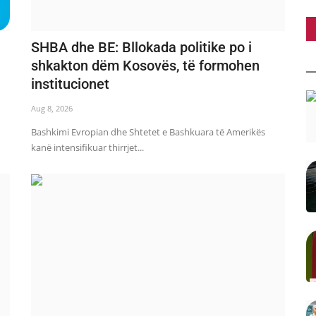
SHBA dhe BE: Bllokada politike po i
shkakton dëm Kosovës, të formohen
institucionet
Aug 8, 2026
Bashkimi Evropian dhe Shtetet e Bashkuara të Amerikës
kanë intensifikuar thirrjet...