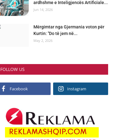
ardhshme e Inteligjencës Artificiale...
Jun 14, 2026
Mërgimtar nga Gjermania voton për
Kurtin: "Do të jem në...
May 2, 2026
FOLLOW US
Facebook
Instagram