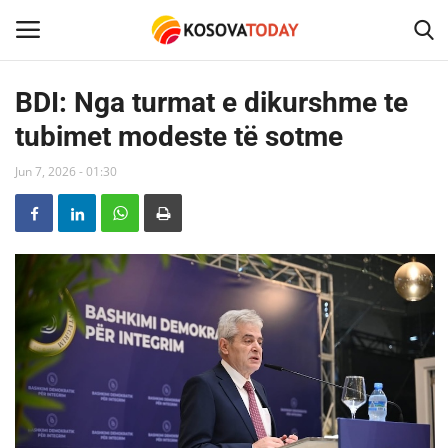
BDI: Nga turmat e dikurshme te
tubimet modeste të sotme
Home
Jun 7, 2026 - 01:30
KOSOVA
SHQIPERIA
MAQEDONIA
SHOWBIZ
BOTA
TECH