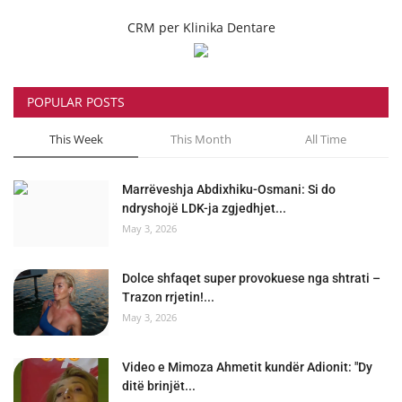
CRM per Klinika Dentare
POPULAR POSTS
This Week
This Month
All Time
Marrëveshja Abdixhiku-Osmani: Si do
ndryshojë LDK-ja zgjedhjet...
May 3, 2026
Dolce shfaqet super provokuese nga shtrati –
Trazon rrjetin!...
May 3, 2026
Video e Mimoza Ahmetit kundër Adionit: "Dy
ditë brinjët...