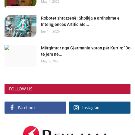
May 4, 2026
Robotët shtatzënë: Shpikja e ardhshme e
Inteligjencës Artificiale...
Jun 14, 2026
Mërgimtar nga Gjermania voton për Kurtin: "Do
të jem në...
May 2, 2026
FOLLOW US
Facebook
Instagram