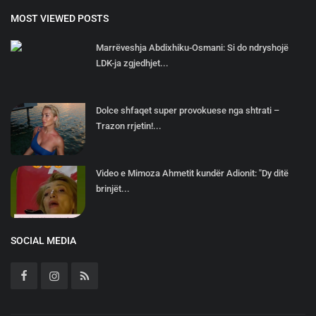
MOST VIEWED POSTS
Marrëveshja Abdixhiku-Osmani: Si do ndryshojë
LDK-ja zgjedhjet...
Dolce shfaqet super provokuese nga shtrati –
Trazon rrjetin!...
Video e Mimoza Ahmetit kundër Adionit: "Dy ditë
brinjët...
SOCIAL MEDIA