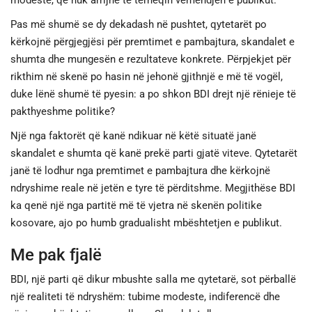
modeste, që nuk arrijnë të tërheqin vëmendjen e publikut.
Pas më shumë se dy dekadash në pushtet, qytetarët po
kërkojnë përgjegjësi për premtimet e pambajtura, skandalet e
shumta dhe mungesën e rezultateve konkrete. Përpjekjet për
rikthim në skenë po hasin në jehonë gjithnjë e më të vogël,
duke lënë shumë të pyesin: a po shkon BDI drejt një rënieje të
pakthyeshme politike?
Një nga faktorët që kanë ndikuar në këtë situatë janë
skandalet e shumta që kanë prekë parti gjatë viteve. Qytetarët
janë të lodhur nga premtimet e pambajtura dhe kërkojnë
ndryshime reale në jetën e tyre të përditshme. Megjithëse BDI
ka qenë një nga partitë më të vjetra në skenën politike
kosovare, ajo po humb gradualisht mbështetjen e publikut.
Me pak fjalë
BDI, një parti që dikur mbushte salla me qytetarë, sot përballë
një realiteti të ndryshëm: tubime modeste, indiferencë dhe