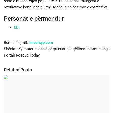
rënie e mbështetjes popullore. Skandalet dhe mungesa e
rezultateve kanë lënë gjurmë të thella në besimin e qytetarëve.
Personat e përmendur
BDI
Burimi i lajmit:
infoshqip.com
Shënim: Ky material është përpunuar për qëllime informimi nga
Portali Kosova.Today.
Related Posts