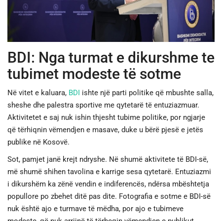
JETA
SPORTI
BDI: Nga turmat e dikurshme te
tubimet modeste të sotme
SHENDETI
Në vitet e kaluara,
BDI
ishte një parti politike që mbushte salla,
sheshe dhe palestra sportive me qytetarë të entuziazmuar.
Aktivitetet e saj nuk ishin thjesht tubime politike, por ngjarje
që tërhiqnin vëmendjen e masave, duke u bërë pjesë e jetës
publike në Kosovë.
Sot, pamjet janë krejt ndryshe. Në shumë aktivitete të BDI-së,
më shumë shihen tavolina e karrige sesa qytetarë. Entuziazmi
i dikurshëm ka zënë vendin e indiferencës, ndërsa mbështetja
popullore po zbehet ditë pas dite. Fotografia e sotme e BDI-së
nuk është ajo e turmave të mëdha, por ajo e tubimeve