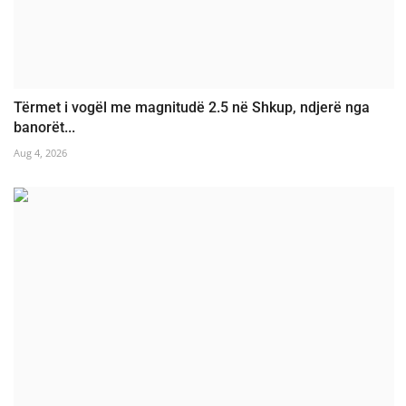
Tërmet i vogël me magnitudë 2.5 në Shkup, ndjerë nga
banorët...
Aug 4, 2026