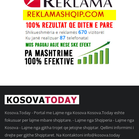
Kosova.Today - Portal me Lajme nga Kosova Kosova.Today eshte
fokusuar per lajme mbare shqiptare. - Lajme nga Shqiperia - Lajme nga
Kosova - Lajme nga gjitha trojet qe jetojne shqiptar. Qellimi informimi i
drejte per gjithe Shqiptaret. Na Kontaktoni
info@kosova.today