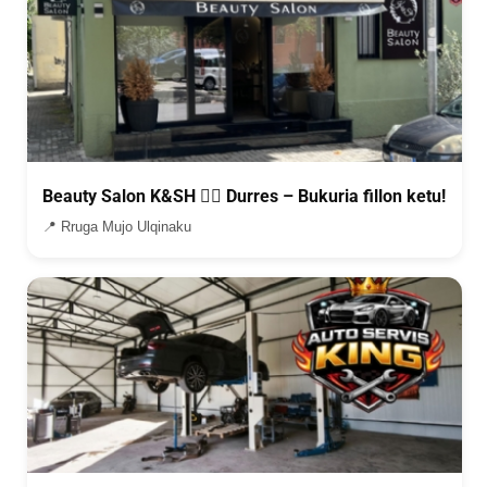
Beauty Salon K&SH 💇‍♀️ Durres – Bukuria fillon ketu!
📍 Rruga Mujo Ulqinaku