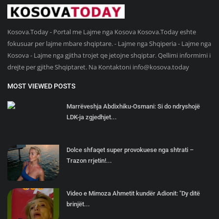
Kosova.Today - Portal me Lajme nga Kosova Kosova.Today eshte
fokusuar per lajme mbare shqiptare. - Lajme nga Shqiperia - Lajme nga
Kosova - Lajme nga gjitha trojet qe jetojne shqiptar. Qellimi informimi i
drejte per gjithe Shqiptaret. Na Kontaktoni
info@kosova.today
MOST VIEWED POSTS
Marrëveshja Abdixhiku-Osmani: Si do ndryshojë
LDK-ja zgjedhjet...
Dolce shfaqet super provokuese nga shtrati –
Trazon rrjetin!...
Video e Mimoza Ahmetit kundër Adionit: "Dy ditë
brinjët...