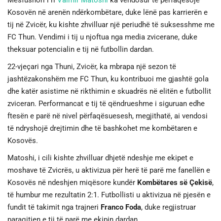
Mesfushori i ri
Valmir Matoshi
ka vendosur të përfaqësojë
Kosovën në arenën ndërkombëtare, duke lënë pas karrierën e
JETA
tij në Zvicër, ku kishte zhvilluar një periudhë të suksesshme me
FC Thun. Vendimi i tij u njoftua nga media zvicerane, duke
SPORTI
theksuar potencialin e tij në futbollin dardan.
22-vjeçari nga Thuni, Zvicër, ka mbrapa një sezon të
SHENDETI
jashtëzakonshëm me FC Thun, ku kontribuoi me gjashtë gola
dhe katër asistime në rikthimin e skuadrës në elitën e futbollit
zviceran. Performancat e tij të qëndrueshme i siguruan edhe
ftesën e parë në nivel përfaqësuesesh, megjithatë, ai vendosi
të ndryshojë drejtimin dhe të bashkohet me kombëtaren e
Kosovës.
Matoshi, i cili kishte zhvilluar dhjetë ndeshje me ekipet e
moshave të Zvicrës, u aktivizua për herë të parë me fanellën e
Kosovës në ndeshjen miqësore kundër
Kombëtares së Çekisë
,
të humbur me rezultatin 2:1. Futbollisti u aktivizua në pjesën e
fundit të takimit nga trajneri
Franco Foda
, duke regjistruar
paraqitjen e tij të parë me ekipin dardan.