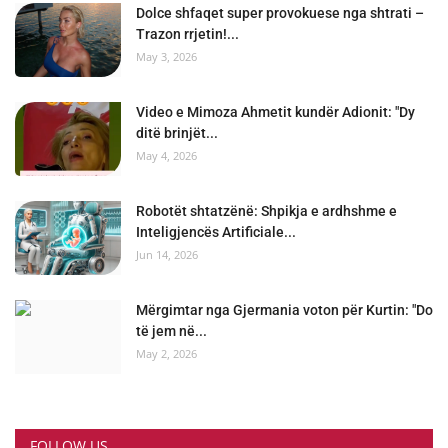
Dolce shfaqet super provokuese nga shtrati –
Trazon rrjetin!...
May 3, 2026
Video e Mimoza Ahmetit kundër Adionit: "Dy
ditë brinjët...
May 4, 2026
Robotët shtatzënë: Shpikja e ardhshme e
Inteligjencës Artificiale...
Jun 14, 2026
Mërgimtar nga Gjermania voton për Kurtin: "Do
të jem në...
May 2, 2026
FOLLOW US