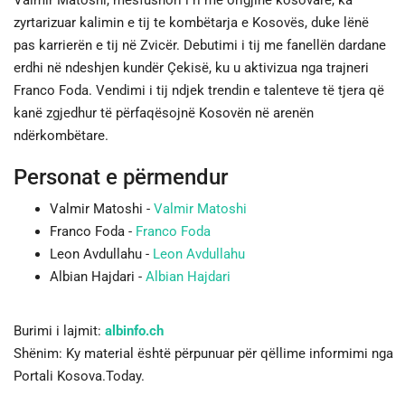
Valmir Matoshi, mesfushori i ri me origjinë kosovare, ka
zyrtarizuar kalimin e tij te kombëtarja e Kosovës, duke lënë
pas karrierën e tij në Zvicër. Debutimi i tij me fanellën dardane
erdhi në ndeshjen kundër Çekisë, ku u aktivizua nga trajneri
Franco Foda. Vendimi i tij ndjek trendin e talenteve të tjera që
kanë zgjedhur të përfaqësojnë Kosovën në arenën
ndërkombëtare.
Personat e përmendur
Valmir Matoshi -
Valmir Matoshi
Franco Foda -
Franco Foda
Leon Avdullahu -
Leon Avdullahu
Albian Hajdari -
Albian Hajdari
Burimi i lajmit:
albinfo.ch
Shënim: Ky material është përpunuar për qëllime informimi nga
Portali Kosova.Today.