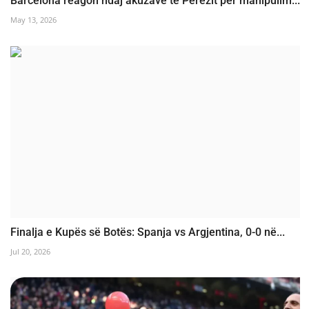
Barcelona reagon ndaj akuzave të Perezit për manipulim...
May 13, 2026
Finalja e Kupës së Botës: Spanja vs Argjentina, 0-0 në...
Jul 20, 2026