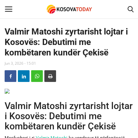
Valmir Matoshi zyrtarisht lojtar i
Kosovës: Debutimi me
Home
kombëtaren kundër Çekisë
KOSOVA
Jun 3, 2026 - 15:01
SHQIPERIA
MAQEDONIA
Valmir Matoshi zyrtarisht lojtar
SHOWBIZ
i Kosovës: Debutimi me
BOTA
kombëtaren kundër Çekisë
TECH