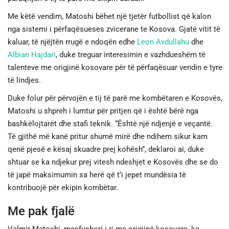
Me këtë vendim, Matoshi bëhet një tjetër futbollist që kalon
nga sistemi i përfaqësueses zvicerane te Kosova. Gjatë vitit të
kaluar, të njëjtën rrugë e ndoqën edhe
Leon Avdullahu
dhe
Albian Hajdari
, duke treguar interesimin e vazhdueshëm të
talenteve me origjinë kosovare për të përfaqësuar vendin e tyre
të lindjes.
Duke folur për përvojën e tij të parë me kombëtaren e Kosovës,
Matoshi u shpreh i lumtur për pritjen që i është bërë nga
bashkëlojtarët dhe stafi teknik. “Është një ndjenjë e veçantë.
Të gjithë më kanë pritur shumë mirë dhe ndihem sikur kam
qenë pjesë e kësaj skuadre prej kohësh”, deklaroi ai, duke
shtuar se ka ndjekur prej vitesh ndeshjet e Kosovës dhe se do
të japë maksimumin sa herë që t’i jepet mundësia të
kontribuojë për ekipin kombëtar.
Me pak fjalë