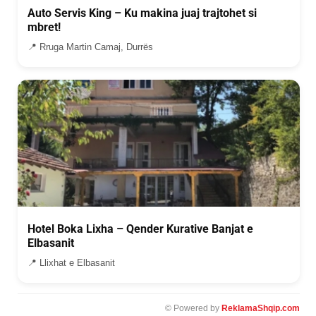
Auto Servis King – Ku makina juaj trajtohet si
mbret!
📍 Rruga Martin Camaj, Durrës
Hotel Boka Lixha – Qender Kurative Banjat e
Elbasanit
📍 Llixhat e Elbasanit
© Powered by
ReklamaShqip.com