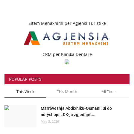
Sitem Menaxhimi per Agjensi Turistike
CRM per Klinika Dentare
POPULAR POSTS
This Week
This Month
All Time
Marrëveshja Abdixhiku-Osmani: Si do
ndryshojë LDK-ja zgjedhjet...
May 3, 2026