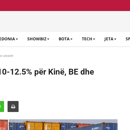
EDONIA
SHOWBIZ
BOTA
TECH
JETA
S
e aleatët
 10-12.5% për Kinë, BE dhe