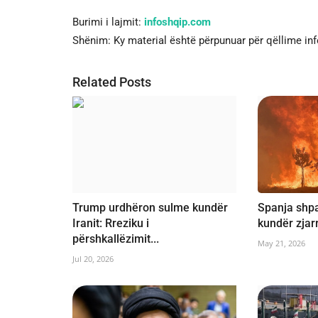
Burimi i lajmit:
infoshqip.com
Shënim: Ky material është përpunuar për qëllime in
Related Posts
Trump urdhëron sulme kundër
Spanja shpa
Iranit: Rreziku i
kundër zjar
përshkallëzimit...
May 21, 2026
Jul 20, 2026