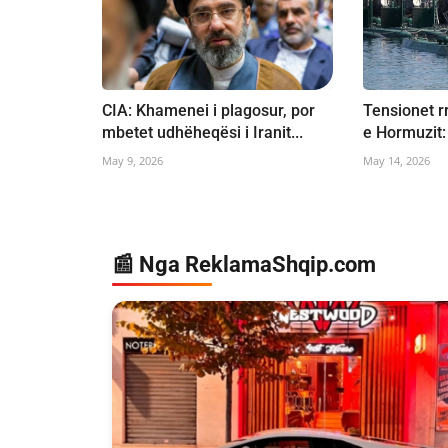
CIA: Khamenei i plagosur, por
Tensionet r
mbetet udhëheqësi i Iranit...
e Hormuzit: 
May 9, 2026
May 14, 2026
📰 Nga ReklamaShqip.com