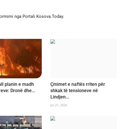
formimi nga Portali Kosova.Today.
ll planin e madh
Çmimet e naftës rriten për
reve: Dronë dhe...
shkak të tensioneve në
Lindjen...
Jul 21, 2026