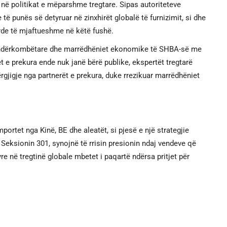
në politikat e mëparshme tregtare. Sipas autoriteteve
 të punës së detyruar në zinxhirët globalë të furnizimit, si dhe
arde të mjaftueshme në këtë fushë.
tinë ndërkombëtare dhe marrëdhëniet ekonomike të SHBA-së me
t e prekura ende nuk janë bërë publike, ekspertët tregtarë
gjigje nga partnerët e prekura, duke rrezikuar marrëdhëniet
portet nga Kinë, BE dhe aleatët, si pjesë e një strategjie
Seksionin 301, synojnë të rrisin presionin ndaj vendeve që
e në tregtinë globale mbetet i paqartë ndërsa pritjet për