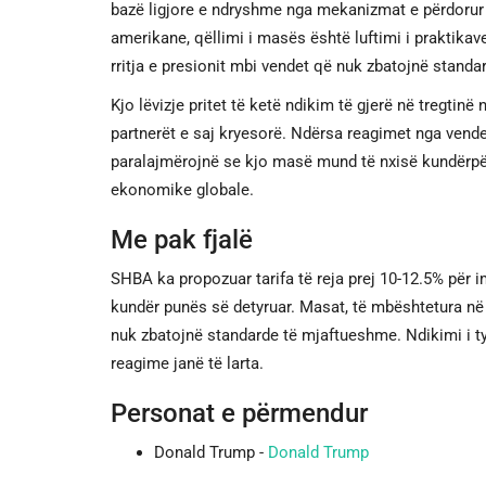
bazë ligjore e ndryshme nga mekanizmat e përdorur 
amerikane, qëllimi i masës është luftimi i praktikave
rritja e presionit mbi vendet që nuk zbatojnë stand
Kjo lëvizje pritet të ketë ndikim të gjerë në treg
partnerët e saj kryesorë. Ndërsa reagimet nga vende
paralajmërojnë se kjo masë mund të nxisë kundërpër
ekonomike globale.
Me pak fjalë
SHBA ka propozuar tarifa të reja prej 10-12.5% për im
kundër punës së detyruar. Masat, të mbështetura në 
nuk zbatojnë standarde të mjaftueshme. Ndikimi i tyr
reagime janë të larta.
Personat e përmendur
Donald Trump -
Donald Trump