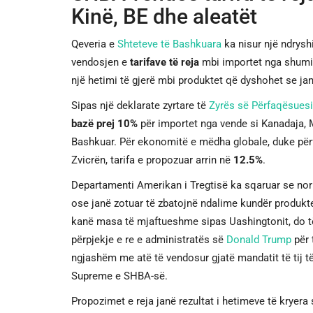
Kinë, BE dhe aleatët
Qeveria e
Shteteve të Bashkuara
ka nisur një ndrysh
vendosjen e
tarifave të reja
mbi importet nga shumic
një hetimi të gjerë mbi produktet që dyshohet se j
Sipas një deklarate zyrtare të
Zyrës së Përfaqësuesi
bazë prej 10%
për importet nga vende si Kanadaja,
Bashkuar. Për ekonomitë e mëdha globale, duke për
Zvicrën, tarifa e propozuar arrin në
12.5%
.
Departamenti Amerikan i Tregtisë ka sqaruar se nor
ose janë zotuar të zbatojnë ndalime kundër produkt
kanë masa të mjaftueshme sipas Uashingtonit, do të p
përpjekje e re e administratës së
Donald Trump
për 
ngjashëm me atë të vendosur gjatë mandatit të tij të 
Supreme e SHBA-së.
Propozimet e reja janë rezultat i hetimeve të kryera