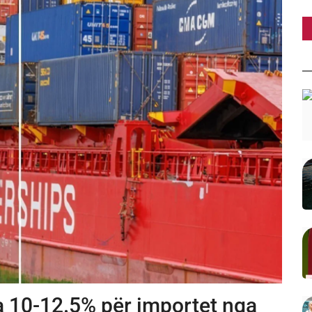
a 10-12.5% për importet nga