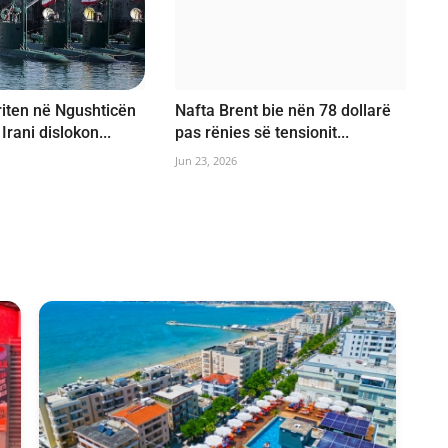
riten në Ngushticën
Nafta Brent bie nën 78 dollarë
Irani dislokon...
pas rënies së tensionit...
Jun 23, 2026