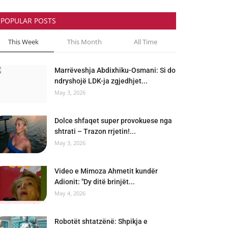
POPULAR POSTS
This Week
This Month
All Time
Marrëveshja Abdixhiku-Osmani: Si do
ndryshojë LDK-ja zgjedhjet...
May 3, 2026
Dolce shfaqet super provokuese nga
shtrati – Trazon rrjetin!...
May 3, 2026
Video e Mimoza Ahmetit kundër
Adionit: "Dy ditë brinjët...
May 4, 2026
Robotët shtatzënë: Shpikja e