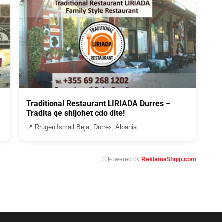
Traditional Restaurant LIRIADA Durres –
Tradita qe shijohet cdo dite!
📍 Rrugën Ismail Beja, Durrës, Albania
© Powered by
ReklamaShqip.com