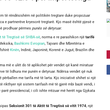
im të rëndësishëm në politikën tregtare duke propozuar
a e partnerëve kryesorë tregtarë. Kjo masë është pjesë e
anë prodhuar përmes
punës së detyruar
.
t të Tregtisë së SHBA-së
, norma e re parashikon një
tarifë
 Meksika,
Bashkimi Evropian
, Tajvani dhe Mbretëria e
fshirë
Kinën
, Indinë, Japoninë, Korenë e Jugut, Brazilin dhe
ma më e ulët do të aplikohet për vendet që kanë miratuar
eve të lidhura me punën e detyruar. Ndërsa vendet që nuk
ërballen me tarifa më të larta. Kjo iniciativë shihet si një
të rikthyer një sistem tarifash më të gjerë mbi bazë vendi, i
parë presidencial, i cili ishte rrëzuar më herët nga Gjykata
 sipas
Seksionit 301 të Aktit të Tregtisë së vitit 1974
, një