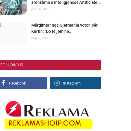
ardhshme e Inteligjencës Artificiale...
Jun 14, 2026
Mërgimtar nga Gjermania voton për
Kurtin: "Do të jem në...
May 2, 2026
FOLLOW US
Facebook
Instagram