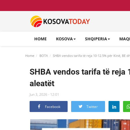
HOME
KOSOVA
SHQIPERIA
MAQ
Home
BOTA
SHBA vendos tarifa të reja 10-12.5% për Kinë, BE dh
SHBA vendos tarifa të reja
aleatët
Jun 3, 2026 - 12:01
Facebook
Twitter