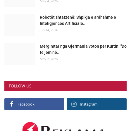
May 4, 2026
Robotët shtatzënë: Shpikja e ardhshme e
Inteligjencës Artificiale...
Jun 14, 2026
Mërgimtar nga Gjermania voton për Kurtin: "Do
të jem në...
May 2, 2026
FOLLOW US
Facebook
Instagram