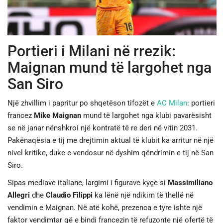
JETA
Portieri i Milani në rrezik:
SPORTI
Maignan mund të largohet nga
SHENDETI
San Siro
Një zhvillim i papritur po shqetëson tifozët e
AC Milan
: portieri
francez
Mike Maignan
mund të largohet nga klubi pavarësisht
se në janar nënshkroi një kontratë të re deri në vitin 2031.
Pakënaqësia e tij me drejtimin aktual të klubit ka arritur në një
nivel kritike, duke e vendosur në dyshim qëndrimin e tij në San
Siro.
Sipas mediave italiane, largimi i figurave kyçe si
Massimiliano
Allegri
dhe
Claudio Filippi
ka lënë një ndikim të thellë në
vendimin e Maignan. Në atë kohë, prezenca e tyre ishte një
faktor vendimtar që e bindi francezin të refuzonte një ofertë të