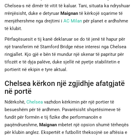
Chelsea-s në dimër të vitit të kaluar. Tani, situata ka ndryshuar
rrënjësisht, duke e detyruar
Maignan
të kërkojë sqarime të
menjëhershme nga drejtimi i
AC Milan
për planet e ardhshme
të klubit.
Përfaqësuesit e tij kanë deklaruar se do të jenë të hapur për
një transferim në Stamford Bridge nëse interesi nga Chelsea
ringjallet. Kjo gjë e bën të mundur një skenar të papritur për
tifozët e të dyja palëve, duke sjellë në pyetje stabilitetin e
portierit në ekipin e tyre aktual.
Chelsea kërkon një zgjidhje afatgjatë
në portë
Ndërkohë,
Chelsea
vazhdon kërkimin për një portier të
besueshëm për të ardhmen. Pavarësisht shqetësimeve të
fundit për formën e tij fizike dhe performancën e
paqëndrueshme,
Maignan
mbetet një opsion shumë tërheqës
për klubin anglez. Ekspertët e futbollit theksojnë se aftësia e