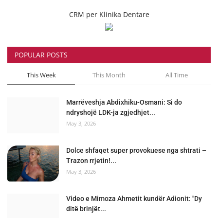
CRM per Klinika Dentare
POPULAR POSTS
This Week
This Month
All Time
Marrëveshja Abdixhiku-Osmani: Si do
ndryshojë LDK-ja zgjedhjet...
May 3, 2026
Dolce shfaqet super provokuese nga shtrati –
Trazon rrjetin!...
May 3, 2026
Video e Mimoza Ahmetit kundër Adionit: "Dy
ditë brinjët...