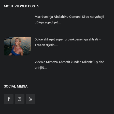
MOST VIEWED POSTS
Marrëveshja Abdixhiku-Osmani: Si do ndryshojë
LDK-ja zgjedhjet...
Dolce shfaqet super provokuese nga shtrati –
Trazon rrjetin!...
Video e Mimoza Ahmetit kundër Adionit: "Dy ditë
brinjët...
SOCIAL MEDIA