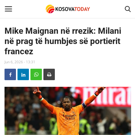
Mike Maignan në rrezik: Milani
në prag të humbjes së portierit
Home
francez
KOSOVA
Jun 6, 2026 - 13:31
SHQIPERIA
MAQEDONIA
SHOWBIZ
BOTA
TECH