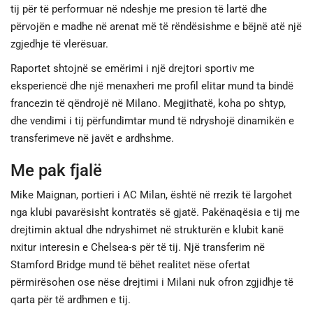
tij për të performuar në ndeshje me presion të lartë dhe
përvojën e madhe në arenat më të rëndësishme e bëjnë atë një
zgjedhje të vlerësuar.
Raportet shtojnë se emërimi i një drejtori sportiv me
eksperiencë dhe një menaxheri me profil elitar mund ta bindë
francezin të qëndrojë në Milano. Megjithatë, koha po shtyp,
dhe vendimi i tij përfundimtar mund të ndryshojë dinamikën e
transferimeve në javët e ardhshme.
Me pak fjalë
Mike Maignan, portieri i AC Milan, është në rrezik të largohet
nga klubi pavarësisht kontratës së gjatë. Pakënaqësia e tij me
drejtimin aktual dhe ndryshimet në strukturën e klubit kanë
nxitur interesin e Chelsea-s për të tij. Një transferim në
Stamford Bridge mund të bëhet realitet nëse ofertat
përmirësohen ose nëse drejtimi i Milani nuk ofron zgjidhje të
qarta për të ardhmen e tij.