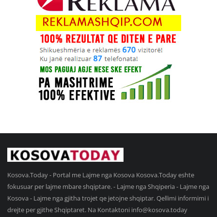
Kosova.Today - Portal me Lajme nga Kosova Kosova.Today eshte
fokusuar per lajme mbare shqiptare. - Lajme nga Shqiperia - Lajme nga
Kosova - Lajme nga gjitha trojet qe jetojne shqiptar. Qellimi informimi i
drejte per gjithe Shqiptaret. Na Kontaktoni
info@kosova.today