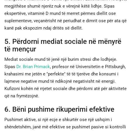
megjithëse shumë njerëz nuk e vërejnë këtë lidhje. Sipas
ekspertëve, vitaminë D mund të merret përmes diellit ose
suplementeve, veçanërisht në periudhat e dimrit ose për ata që
kanë pak ekspozim ndaj dritës së diellit.
5. Përdorni mediat sociale në mënyrë
të mençur
Mediat sociale mund të jenë një burim stresi dhe lodhjeje.
Sipas
Dr. Brian Primack
, profesor në Universitetin e Pittsburgh,
krahasimi me jetën e "perfekte" të të tjerëve dhe konsumi i
lajmeve negative mund të ndikojnë negativisht në energji.
Kufizoni kohën në rrjetet sociale dhe përdorni atë për aktivitete
që na frymëzojnë.
6. Bëni pushime rikuperimi efektive
Pushimet aktive, si një ecje e shkurtër ose një ushqim i
shëndetshëm, janë më efektive se pushimet pasive si kontrolli