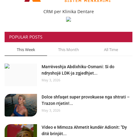
CRM per Klinika Dentare
POPULAR POSTS
This Week
This Month
All Time
Marrëveshja Abdixhiku-Osmani: Si do
ndryshojë LDK-ja zgjedhjet...
May 3, 2026
Dolce shfaqet super provokuese nga shtrati –
Trazon rrjetin!...
May 3, 2026
Video e Mimoza Ahmetit kundër Adionit: "Dy
ditë brinjët...