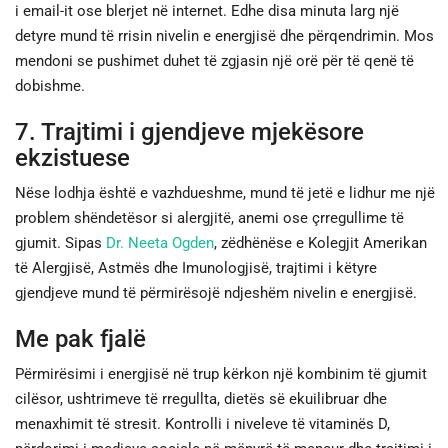
i email-it ose blerjet në internet. Edhe disa minuta larg një
detyre mund të rrisin nivelin e energjisë dhe përqendrimin. Mos
mendoni se pushimet duhet të zgjasin një orë për të qenë të
dobishme.
7. Trajtimi i gjendjeve mjekësore
ekzistuese
Nëse lodhja është e vazhdueshme, mund të jetë e lidhur me një
problem shëndetësor si alergjitë, anemi ose çrregullime të
gjumit. Sipas
Dr. Neeta Ogden
, zëdhënëse e Kolegjit Amerikan
të Alergjisë, Astmës dhe Imunologjisë, trajtimi i këtyre
gjendjeve mund të përmirësojë ndjeshëm nivelin e energjisë.
Me pak fjalë
Përmirësimi i energjisë në trup kërkon një kombinim të gjumit
cilësor, ushtrimeve të rregullta, dietës së ekuilibruar dhe
menaxhimit të stresit. Kontrolli i niveleve të vitaminës D,