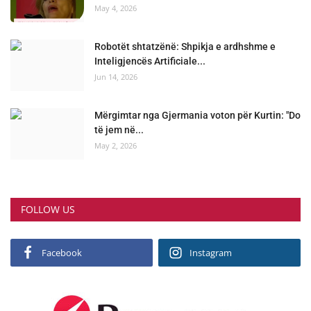
May 4, 2026
Robotët shtatzënë: Shpikja e ardhshme e
Inteligjencës Artificiale...
Jun 14, 2026
Mërgimtar nga Gjermania voton për Kurtin: "Do
të jem në...
May 2, 2026
FOLLOW US
Facebook
Instagram