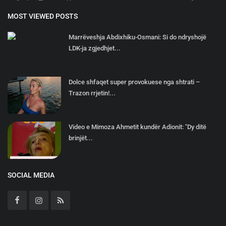
MOST VIEWED POSTS
Marrëveshja Abdixhiku-Osmani: Si do ndryshojë
LDK-ja zgjedhjet...
Dolce shfaqet super provokuese nga shtrati –
Trazon rrjetin!...
Video e Mimoza Ahmetit kundër Adionit: "Dy ditë
brinjët...
SOCIAL MEDIA