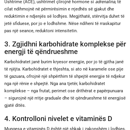
Ushtrime (ACE), ushtrimet çlirojnë hormone si
adrenalina
, të
cilat ndihmojnë në përmirësimin e rrjedhës së gjakut dhe
reduktimin e ndjenjës së lodhjes. Megjithatë, stërvitja duhet të
jetë sfiduese, por jo e lodhshme. Nëse ndiheni të rraskapitur
pas një seance, reduktoni intensitetin.
3. Zgjidhni karbohidrate komplekse për
energji të qëndrueshme
Karbohidratet janë burim kryesor energjie, por jo të gjitha janë
të njëjta. Karbohidratet e thjeshta, si ato në karamele ose pije
të gazuara, ofrojnë një shpërthim të shpejtë energjie të ndjekur
nga një rënie e shpejtë. Nga ana tjetër, karbohidratet
komplekse – nga frutat, perimet ose drithërat e papërpunuara
– sigurojnë një rritje graduale dhe të qëndrueshme të energjisë
gjatë ditës.
4. Kontrolloni nivelet e vitaminës D
Mungesa e vitaminës D është një shkak i zakonshëm i lodhjes,