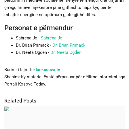
përdorimi i mediave sociale në mënyrë të mençur dhe trajtimi i
çrregullimeve mjekësore janë gjithashtu hapa kyç për të
mbajtur energjinë në optimum gjatë gjithë ditës.
Personat e përmendur
Sabrena Jo -
Sabrena Jo
Dr. Brian Primack -
Dr. Brian Primack
Dr. Neeta Ogden -
Dr. Neeta Ogden
Burimi i lajmit:
klankosova.tv
Shënim: Ky material është përpunuar për qëllime informimi nga
Portali Kosova.Today.
Related Posts