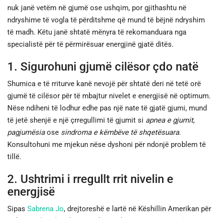
nuk janë vetëm në gjumë ose ushqim, por gjithashtu në
ndryshime të vogla të përditshme që mund të bëjnë ndryshim
JETA
të madh. Këtu janë shtatë mënyra të rekomanduara nga
specialistë për të përmirësuar energjinë gjatë ditës.
SPORTI
1. Sigurohuni gjumë cilësor çdo natë
SHENDETI
Shumica e të rriturve kanë nevojë për shtatë deri në tetë orë
gjumë të cilësor për të mbajtur nivelet e energjisë në optimum.
Nëse ndiheni të lodhur edhe pas një nate të gjatë gjumi, mund
të jetë shenjë e një çrregullimi të gjumit si
apnea e gjumit
,
pagjumësia
ose
sindroma e këmbëve të shqetësuara
.
Konsultohuni me mjekun nëse dyshoni për ndonjë problem të
tillë.
2. Ushtrimi i rregullt rrit nivelin e
energjisë
Sipas
Sabrena Jo
, drejtoreshë e lartë në Këshillin Amerikan për