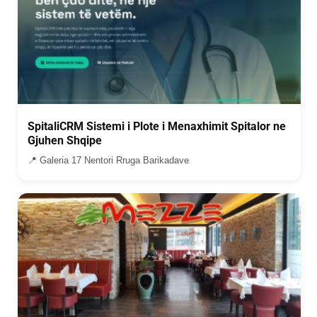
SpitaliCRM Sistemi i Plote i Menaxhimit Spitalor ne
Gjuhen Shqipe
📍 Galeria 17 Nentori Rruga Barikadave