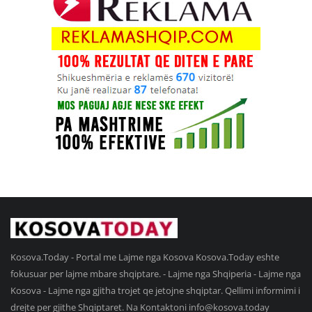
Kosova.Today - Portal me Lajme nga Kosova Kosova.Today eshte
fokusuar per lajme mbare shqiptare. - Lajme nga Shqiperia - Lajme nga
Kosova - Lajme nga gjitha trojet qe jetojne shqiptar. Qellimi informimi i
drejte per gjithe Shqiptaret. Na Kontaktoni
info@kosova.today