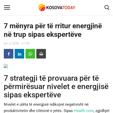
7 mënyra për të rritur energjinë
në trup sipas ekspertëve
Home
Jun 3, 2026 - 21:30
KOSOVA
SHQIPERIA
MAQEDONIA
7 strategji të provuara për të
përmirësuar nivelet e energjisë
SHOWBIZ
sipas ekspertëve
BOTA
Nivelet e ulëta të energjisë ndikojnë negativisht në
produktivitetin dhe cilësinë e jetës. Sipas
Health.com
, zgjidhjet
TECH