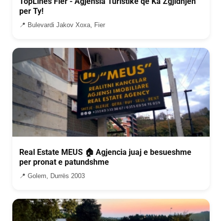
TopLines Fier - Agjensia Turistike qe Ka Zgjidhjen
per Ty!
📍 Bulevardi Jakov Xoxa, Fier
Real Estate MEUS 🏠 Agjencia juaj e besueshme
per pronat e patundshme
📍 Golem, Durrës 2003