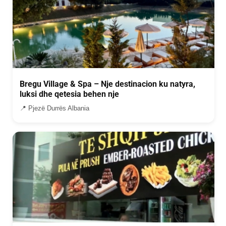
Bregu Village & Spa – Nje destinacion ku natyra,
luksi dhe qetesia behen nje
📍 Pjezë Durrës Albania