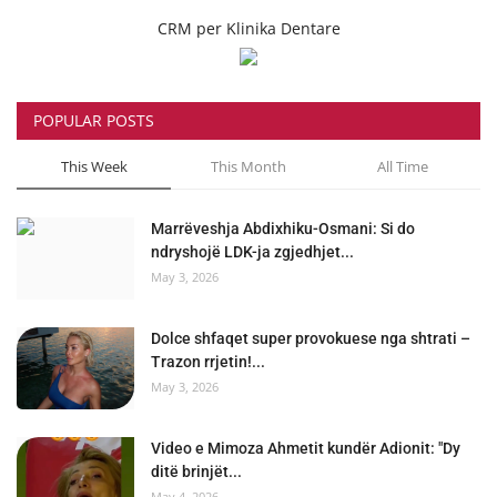
CRM per Klinika Dentare
POPULAR POSTS
This Week
This Month
All Time
Marrëveshja Abdixhiku-Osmani: Si do
ndryshojë LDK-ja zgjedhjet...
May 3, 2026
Dolce shfaqet super provokuese nga shtrati –
Trazon rrjetin!...
May 3, 2026
Video e Mimoza Ahmetit kundër Adionit: "Dy
ditë brinjët...
May 4, 2026