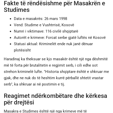
Fakte të rëndësishme për Masakrën e
Studimes
Data e masakrës: 26 mars 1998
Vend: Studime e Vushtrrisë, Kosovë
Numri i viktimave: 116 civilë shqiptarë
Autorët e krimeve: Forcat serbe gjatë luftës në Kosovë
Statusi aktual: Kriminelët ende nuk janë dënuar
plotësisht
Haradinaj ka theksuar se kjo masakër është një nga dëshmitë
më të forta për brutalitetin e regjimit serb, i cili edhe sot
strehon kriminelë lufte. "Historia shqiptare është e shkruar me
gjak, dhe ne nuk do të heshtim kurrë përballë shtetit vrastar
serb", ka shkruar ai në postimin e tij.
Reagimet ndërkombëtare dhe kërkesa
për drejtësi
Masakra e Studimes është një nga krimeve më të