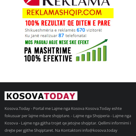
Kosova.Today - Portal me Lajme nga Kosova Kosova.Today eshte
fokusuar per lajme mbare shqiptare. - Lajme nga Shqiperia - Lajme nga
Kosova - Lajme nga gjitha trojet qe jetojne shqiptar. Qellimi informimi i
drejte per gjithe Shqiptaret. Na Kontaktoni
info@kosova.today