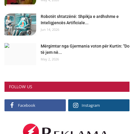
Robotët shtatzënë: Shpikja e ardhshme e
Inteligjencës Artificiale...
Jun 14, 2026
Mërgimtar nga Gjermania voton për Kurtin: "Do
të jem në...
May 2, 2026
FOLLOW US
Facebook
Instagram