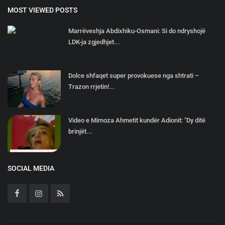
MOST VIEWED POSTS
Marrëveshja Abdixhiku-Osmani: Si do ndryshojë
LDK-ja zgjedhjet...
Dolce shfaqet super provokuese nga shtrati –
Trazon rrjetin!...
Video e Mimoza Ahmetit kundër Adionit: "Dy ditë
brinjët...
SOCIAL MEDIA