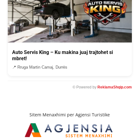
Auto Servis King – Ku makina juaj trajtohet si
mbret!
📍 Rruga Martin Camaj, Durrës
© Powered by
ReklamaShqip.com
Sitem Menaxhimi per Agjensi Turistike