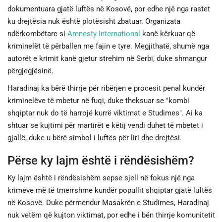
dokumentuara gjatë luftës në Kosovë, por edhe një nga rastet
ku drejtësia nuk është plotësisht zbatuar. Organizata
ndërkombëtare si
Amnesty International
kanë kërkuar që
kriminelët të përballen me fajin e tyre. Megjithatë, shumë nga
autorët e krimit kanë gjetur strehim në Serbi, duke shmangur
përgjegjësinë.
Haradinaj ka bërë thirrje për ribërjen e procesit penal kundër
kriminelëve të mbetur në fuqi, duke theksuar se "kombi
shqiptar nuk do të harrojë kurrë viktimat e Studimes". Ai ka
shtuar se kujtimi për martirët e këtij vendi duhet të mbetet i
gjallë, duke u bërë simbol i luftës për liri dhe drejtësi.
Përse ky lajm është i rëndësishëm?
Ky lajm është i rëndësishëm sepse sjell në fokus një nga
krimeve më të tmerrshme kundër popullit shqiptar gjatë luftës
në Kosovë. Duke përmendur Masakrën e Studimes, Haradinaj
nuk vetëm që kujton viktimat, por edhe i bën thirrje komunitetit