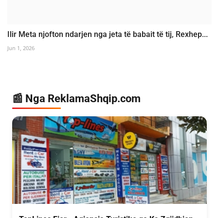
Ilir Meta njofton ndarjen nga jeta të babait të tij, Rexhep...
Jun 1, 2026
📰 Nga ReklamaShqip.com