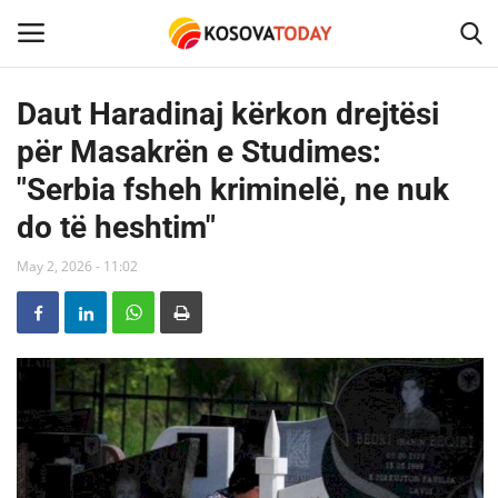
Daut Haradinaj kërkon drejtësi
për Masakrën e Studimes:
Home
"Serbia fsheh kriminelë, ne nuk
KOSOVA
do të heshtim"
SHQIPERIA
May 2, 2026 - 11:02
MAQEDONIA
SHOWBIZ
BOTA
TECH