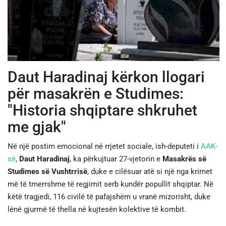
JETA
SPORTI
Daut Haradinaj kërkon llogari
SHENDETI
për masakrën e Studimes:
"Historia shqiptare shkruhet
me gjak"
Në një postim emocional në rrjetet sociale, ish-deputeti i
AAK-
së
,
Daut Haradinaj
, ka përkujtuar 27-vjetorin e
Masakrës së
Studimes së Vushtrrisë
, duke e cilësuar atë si një nga krimet
më të tmerrshme të regjimit serb kundër popullit shqiptar. Në
këtë tragjedi, 116 civilë të pafajshëm u vranë mizorisht, duke
lënë gjurmë të thella në kujtesën kolektive të kombit.