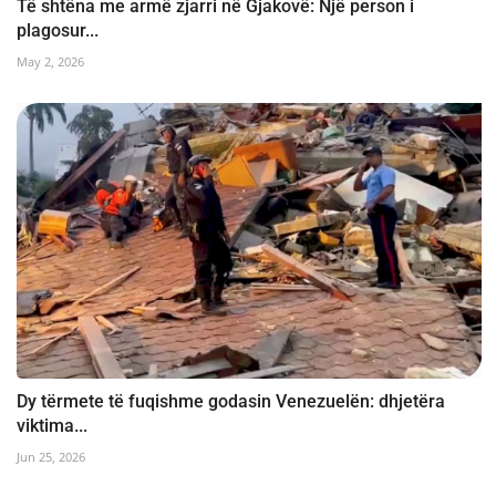
Të shtëna me armë zjarri në Gjakovë: Një person i
plagosur...
May 2, 2026
Dy tërmete të fuqishme godasin Venezuelën: dhjetëra
viktima...
Jun 25, 2026