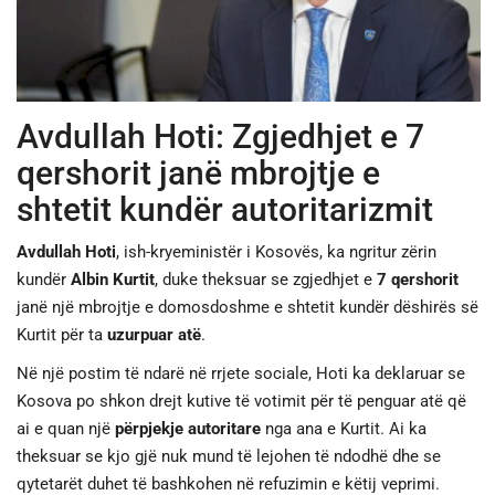
JETA
SPORTI
Avdullah Hoti: Zgjedhjet e 7
SHENDETI
qershorit janë mbrojtje e
shtetit kundër autoritarizmit
Avdullah Hoti
, ish-kryeministër i Kosovës, ka ngritur zërin
kundër
Albin Kurtit
, duke theksuar se zgjedhjet e
7 qershorit
janë një mbrojtje e domosdoshme e shtetit kundër dëshirës së
Kurtit për ta
uzurpuar atë
.
Në një postim të ndarë në rrjete sociale, Hoti ka deklaruar se
Kosova po shkon drejt kutive të votimit për të penguar atë që
ai e quan një
përpjekje autoritare
nga ana e Kurtit. Ai ka
theksuar se kjo gjë nuk mund të lejohen të ndodhë dhe se
qytetarët duhet të bashkohen në refuzimin e këtij veprimi.