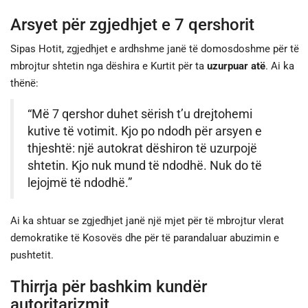
Arsyet për zgjedhjet e 7 qershorit
Sipas Hotit, zgjedhjet e ardhshme janë të domosdoshme për të
mbrojtur shtetin nga dëshira e Kurtit për ta
uzurpuar atë
. Ai ka
thënë:
“Më 7 qershor duhet sërish t’u drejtohemi
kutive të votimit. Kjo po ndodh për arsyen e
thjeshtë: një autokrat dëshiron të uzurpojë
shtetin. Kjo nuk mund të ndodhë. Nuk do të
lejojmë të ndodhë.”
Ai ka shtuar se zgjedhjet janë një mjet për të mbrojtur vlerat
demokratike të Kosovës dhe për të parandaluar abuzimin e
pushtetit.
Thirrja për bashkim kundër
autoritarizmit