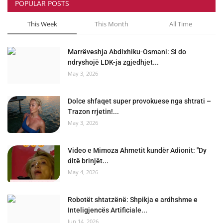
POPULAR POSTS
This Week
This Month
All Time
Marrëveshja Abdixhiku-Osmani: Si do
ndryshojë LDK-ja zgjedhjet...
May 3, 2026
Dolce shfaqet super provokuese nga shtrati –
Trazon rrjetin!...
May 3, 2026
Video e Mimoza Ahmetit kundër Adionit: "Dy
ditë brinjët...
May 4, 2026
Robotët shtatzënë: Shpikja e ardhshme e
Inteligjencës Artificiale...
Jun 14, 2026