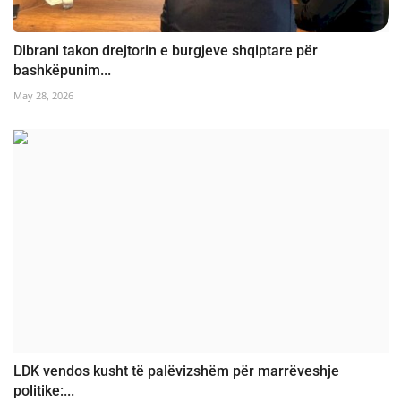
Dibrani takon drejtorin e burgjeve shqiptare për
bashkëpunim...
May 28, 2026
LDK vendos kusht të palëvizshëm për marrëveshje
politike:...