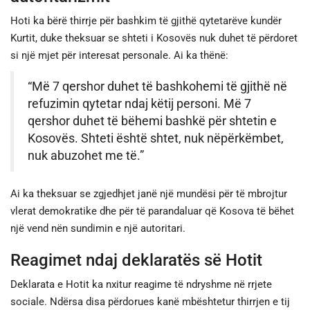
Hoti ka bërë thirrje për bashkim të gjithë qytetarëve kundër
Kurtit, duke theksuar se shteti i Kosovës nuk duhet të përdoret
si një mjet për interesat personale. Ai ka thënë:
“Më 7 qershor duhet të bashkohemi të gjithë në
refuzimin qytetar ndaj këtij personi. Më 7
qershor duhet të bëhemi bashkë për shtetin e
Kosovës. Shteti është shtet, nuk nëpërkëmbet,
nuk abuzohet me të.”
Ai ka theksuar se zgjedhjet janë një mundësi për të mbrojtur
vlerat demokratike dhe për të parandaluar që Kosova të bëhet
një vend nën sundimin e një autoritari.
Reagimet ndaj deklaratës së Hotit
Deklarata e Hotit ka nxitur reagime të ndryshme në rrjete
sociale. Ndërsa disa përdorues kanë mbështetur thirrjen e tij