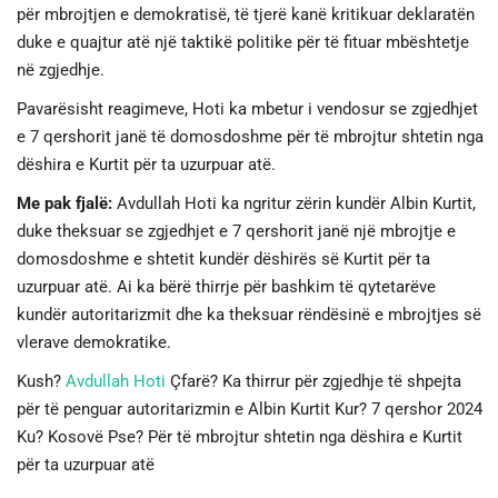
për mbrojtjen e demokratisë, të tjerë kanë kritikuar deklaratën
duke e quajtur atë një taktikë politike për të fituar mbështetje
në zgjedhje.
Pavarësisht reagimeve, Hoti ka mbetur i vendosur se zgjedhjet
e 7 qershorit janë të domosdoshme për të mbrojtur shtetin nga
dëshira e Kurtit për ta uzurpuar atë.
Me pak fjalë:
Avdullah Hoti ka ngritur zërin kundër Albin Kurtit,
duke theksuar se zgjedhjet e 7 qershorit janë një mbrojtje e
domosdoshme e shtetit kundër dëshirës së Kurtit për ta
uzurpuar atë. Ai ka bërë thirrje për bashkim të qytetarëve
kundër autoritarizmit dhe ka theksuar rëndësinë e mbrojtjes së
vlerave demokratike.
Kush?
Avdullah Hoti
Çfarë? Ka thirrur për zgjedhje të shpejta
për të penguar autoritarizmin e Albin Kurtit Kur? 7 qershor 2024
Ku? Kosovë Pse? Për të mbrojtur shtetin nga dëshira e Kurtit
për ta uzurpuar atë