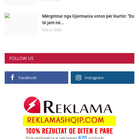
Mërgimtar nga Gjermania voton për Kurtin: "Do
të jem në...
May 2, 2026
FOLLOW US
Facebook
Instagram