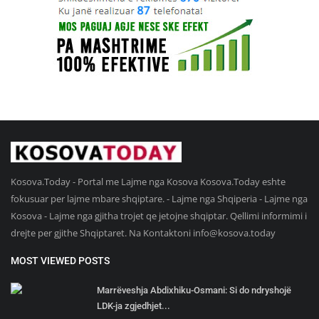
Kosova.Today - Portal me Lajme nga Kosova Kosova.Today eshte
fokusuar per lajme mbare shqiptare. - Lajme nga Shqiperia - Lajme nga
Kosova - Lajme nga gjitha trojet qe jetojne shqiptar. Qellimi informimi i
drejte per gjithe Shqiptaret. Na Kontaktoni
info@kosova.today
MOST VIEWED POSTS
Marrëveshja Abdixhiku-Osmani: Si do ndryshojë
LDK-ja zgjedhjet...