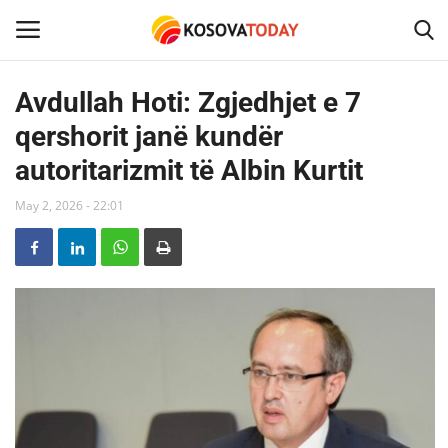
Avdullah Hoti: Zgjedhjet e 7
qershorit janë kundër
Home
autoritarizmit të Albin Kurtit
KOSOVA
May 2, 2026 - 22:01
SHQIPERIA
MAQEDONIA
SHOWBIZ
BOTA
TECH