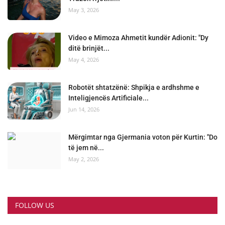
May 3, 2026
Video e Mimoza Ahmetit kundër Adionit: "Dy
ditë brinjët...
May 4, 2026
Robotët shtatzënë: Shpikja e ardhshme e
Inteligjencës Artificiale...
Jun 14, 2026
Mërgimtar nga Gjermania voton për Kurtin: "Do
të jem në...
May 2, 2026
FOLLOW US