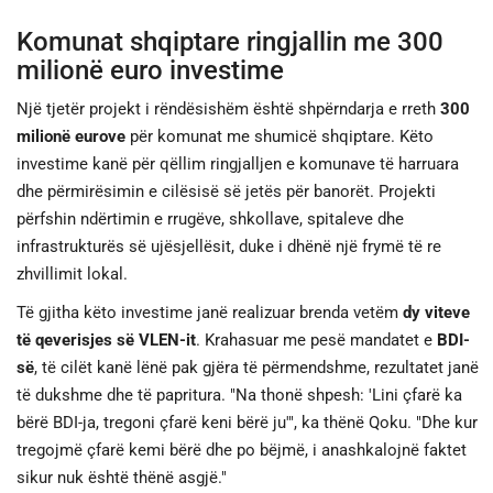
Komunat shqiptare ringjallin me 300
milionë euro investime
Një tjetër projekt i rëndësishëm është shpërndarja e rreth
300
milionë eurove
për komunat me shumicë shqiptare. Këto
investime kanë për qëllim ringjalljen e komunave të harruara
dhe përmirësimin e cilësisë së jetës për banorët. Projekti
përfshin ndërtimin e rrugëve, shkollave, spitaleve dhe
infrastrukturës së ujësjellësit, duke i dhënë një frymë të re
zhvillimit lokal.
Të gjitha këto investime janë realizuar brenda vetëm
dy viteve
të qeverisjes së VLEN-it
. Krahasuar me pesë mandatet e
BDI-
së
, të cilët kanë lënë pak gjëra të përmendshme, rezultatet janë
të dukshme dhe të papritura. "Na thonë shpesh: 'Lini çfarë ka
bërë BDI-ja, tregoni çfarë keni bërë ju'", ka thënë Qoku. "Dhe kur
tregojmë çfarë kemi bërë dhe po bëjmë, i anashkalojnë faktet
sikur nuk është thënë asgjë."