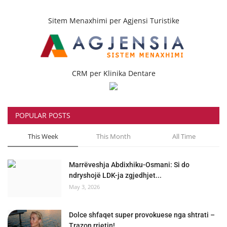
Sitem Menaxhimi per Agjensi Turistike
CRM per Klinika Dentare
POPULAR POSTS
This Week
This Month
All Time
Marrëveshja Abdixhiku-Osmani: Si do
ndryshojë LDK-ja zgjedhjet...
May 3, 2026
Dolce shfaqet super provokuese nga shtrati –
Trazon rrjetin!...