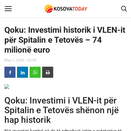
Qoku: Investimi historik i VLEN-it
për Spitalin e Tetovës – 74
Home
milionë euro
KOSOVA
May 1, 2026 - 23:30
SHQIPERIA
MAQEDONIA
Qoku: Investimi i VLEN-it për
SHOWBIZ
Spitalin e Tetovës shënon një
BOTA
hap historik
TECH