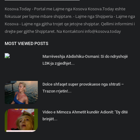
Kosova.Today - Portal me Lajme nga Kosova Kosova.Today eshte
fokusuar per lajme mbare shqiptare. - Lajme nga Shqiperia - Lajme nga
Kosova - Lajme nga gjitha trojet qe jetojne shqiptar. Qellimi informimi i
drejte per gjithe Shqiptaret. Na Kontaktoni
info@kosova.today
MOST VIEWED POSTS
Marrëveshja Abdixhiku-Osmani: Si do ndryshojë
LDK-ja zgjedhjet...
Dolce shfaqet super provokuese nga shtrati –
Trazon rrjetin!...
Video e Mimoza Ahmetit kundër Adionit: "Dy ditë
brinjët...