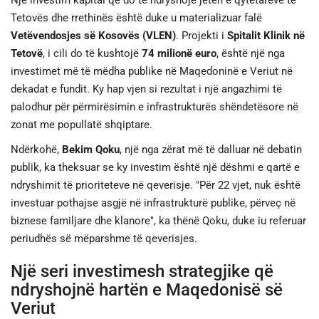
Një investim kapital që do të ndryshojë jetën e qytetarëve të
Tetovës dhe rrethinës është duke u materializuar falë
JETA
Vetëvendosjes së Kosovës (VLEN)
. Projekti i
Spitalit Klinik në
Tetovë
, i cili do të kushtojë
74 milionë euro
, është një nga
SPORTI
investimet më të mëdha publike në Maqedoninë e Veriut në
dekadat e fundit. Ky hap vjen si rezultat i një angazhimi të
SHENDETI
palodhur për përmirësimin e infrastrukturës shëndetësore në
zonat me popullatë shqiptare.
Ndërkohë,
Bekim Qoku
, një nga zërat më të dalluar në debatin
publik, ka theksuar se ky investim është një dëshmi e qartë e
ndryshimit të prioriteteve në qeverisje. "Për 22 vjet, nuk është
investuar pothajse asgjë në infrastrukturë publike, përveç në
biznese familjare dhe klanore", ka thënë Qoku, duke iu referuar
periudhës së mëparshme të qeverisjes.
Një seri investimesh strategjike që
ndryshojnë hartën e Maqedonisë së
Veriut