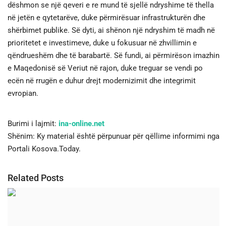
dëshmon se një qeveri e re mund të sjellë ndryshime të thella
në jetën e qytetarëve, duke përmirësuar infrastrukturën dhe
shërbimet publike. Së dyti, ai shënon një ndryshim të madh në
prioritetet e investimeve, duke u fokusuar në zhvillimin e
qëndrueshëm dhe të barabartë. Së fundi, ai përmirëson imazhin
e Maqedonisë së Veriut në rajon, duke treguar se vendi po
ecën në rrugën e duhur drejt modernizimit dhe integrimit
evropian.
Burimi i lajmit:
ina-online.net
Shënim: Ky material është përpunuar për qëllime informimi nga
Portali Kosova.Today.
Related Posts