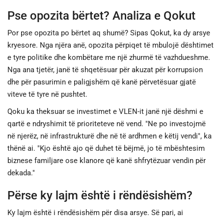
Pse opozita bërtet? Analiza e Qokut
Por pse opozita po bërtet aq shumë? Sipas Qokut, ka dy arsye
kryesore. Nga njëra anë, opozita përpiqet të mbulojë dështimet
e tyre politike dhe kombëtare me një zhurmë të vazhdueshme.
Nga ana tjetër, janë të shqetësuar për akuzat për korrupsion
dhe për pasurimin e paligjshëm që kanë përvetësuar gjatë
viteve të tyre në pushtet.
Qoku ka theksuar se investimet e VLEN-it janë një dëshmi e
qartë e ndryshimit të prioriteteve në vend. "Ne po investojmë
në njerëz, në infrastrukturë dhe në të ardhmen e këtij vendi", ka
thënë ai. "Kjo është ajo që duhet të bëjmë, jo të mbështesim
biznese familjare ose klanore që kanë shfrytëzuar vendin për
dekada."
Përse ky lajm është i rëndësishëm?
Ky lajm është i rëndësishëm për disa arsye. Së pari, ai