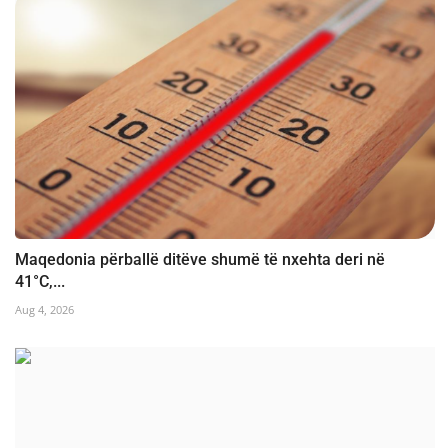
Maqedonia përballë ditëve shumë të nxehta deri në
41°C,...
Aug 4, 2026