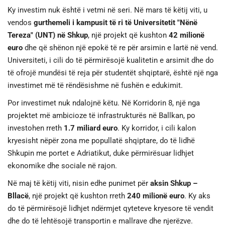
Ky investim nuk është i vetmi në seri. Në mars të këtij viti, u
vendos
gurthemeli i kampusit të ri të Universitetit "Nënë
Tereza" (UNT) në Shkup
, një projekt që kushton
42 milionë
euro
dhe që shënon një epokë të re për arsimin e lartë në vend.
Universiteti, i cili do të përmirësojë kualitetin e arsimit dhe do
të ofrojë mundësi të reja për studentët shqiptarë, është një nga
investimet më të rëndësishme në fushën e edukimit.
Por investimet nuk ndalojnë këtu. Në Korridorin 8, një nga
projektet më ambicioze të infrastrukturës në Ballkan, po
investohen rreth
1.7 miliard euro
. Ky korridor, i cili kalon
kryesisht nëpër zona me popullatë shqiptare, do të lidhë
Shkupin me portet e Adriatikut, duke përmirësuar lidhjet
ekonomike dhe sociale në rajon.
Në maj të këtij viti, nisin edhe punimet për
aksin Shkup –
Bllacë
, një projekt që kushton rreth
240 milionë euro
. Ky aks
do të përmirësojë lidhjet ndërmjet qyteteve kryesore të vendit
dhe do të lehtësojë transportin e mallrave dhe njerëzve.