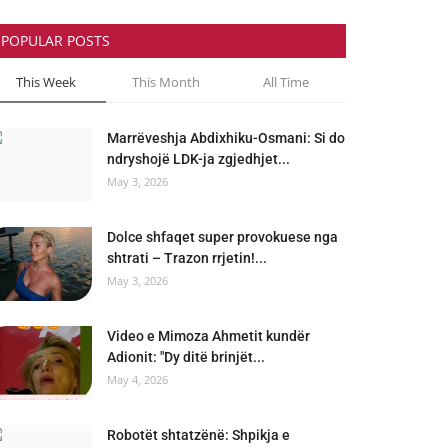
POPULAR POSTS
This Week
This Month
All Time
Marrëveshja Abdixhiku-Osmani: Si do
ndryshojë LDK-ja zgjedhjet...
May 3, 2026
Dolce shfaqet super provokuese nga
shtrati – Trazon rrjetin!...
May 3, 2026
Video e Mimoza Ahmetit kundër
Adionit: "Dy ditë brinjët...
May 4, 2026
Robotët shtatzënë: Shpikja e