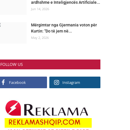
ardhshme e Inteligjencës Artificiale...
Jun 14, 2026
Mërgimtar nga Gjermania voton për
Kurtin: "Do të jem në...
May 2, 2026
FOLLOW US
Facebook
Instagram