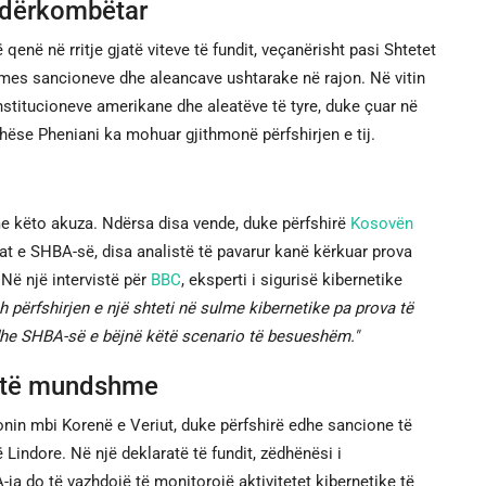
 ndërkombëtar
enë në rritje gjatë viteve të fundit, veçanërisht pasi Shtetet
rmes sancioneve dhe aleancave ushtarake në rajon. Në vitin
stitucioneve amerikane dhe aleatëve të tyre, duke çuar në
hëse Pheniani ka mohuar gjithmonë përfshirjen e tij.
e këto akuza. Ndërsa disa vende, duke përfshirë
Kosovën
at e SHBA-së, disa analistë të pavarur kanë kërkuar prova
Në një intervistë për
BBC
, eksperti i sigurisë kibernetike
h përfshirjen e një shteti në sulme kibernetike pa prova të
 dhe SHBA-së e bëjnë këtë scenario të besueshëm."
a të mundshme
onin mbi Korenë e Veriut, duke përfshirë edhe sancione të
Lindore. Në një deklaratë të fundit, zëdhënësi i
ja do të vazhdojë të monitorojë aktivitetet kibernetike të