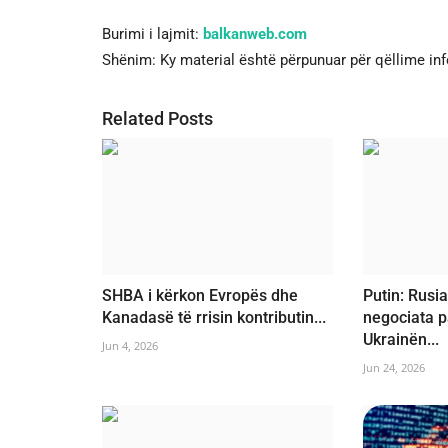
Burimi i lajmit:
balkanweb.com
Shënim: Ky material është përpunuar për qëllime in
Related Posts
SHBA i kërkon Evropës dhe
Putin: Rusi
Kanadasë të rrisin kontributin...
negociata 
Ukrainën...
Jun 4, 2026
Jun 24, 2026