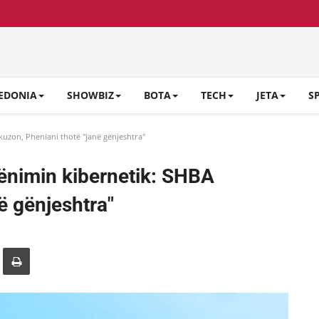
EDONIA
SHOWBIZ
BOTA
TECH
JETA
S
uzon, Pheniani thotë "janë gënjeshtra"
ënimin kibernetik: SHBA
ë gënjeshtra"