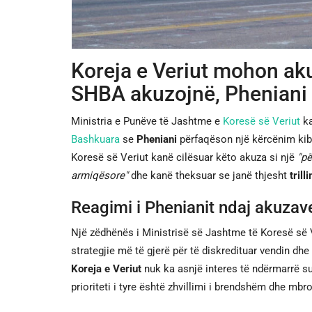
Koreja e Veriut mohon aku
SHBA akuzojnë, Pheniani t
Ministria e Punëve të Jashtme e
Koresë së Veriut
ka
Bashkuara
se
Pheniani
përfaqëson një kërcënim kibe
Koresë së Veriut kanë cilësuar këto akuza si një
"pë
armiqësore"
dhe kanë theksuar se janë thjesht
trill
Reagimi i Phenianit ndaj akuza
Një zëdhënës i Ministrisë së Jashtme të Koresë së 
strategjie më të gjerë për të diskredituar vendin dhe
Koreja e Veriut
nuk ka asnjë interes të ndërmarrë su
prioriteti i tyre është zhvillimi i brendshëm dhe mbroj