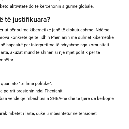
ëto aktivitete do të kërcënonin sigurinë globale.
 të justifikuara?
riut për sulme kibernetike janë të diskutueshme. Ndërsa
prova konkrete që të lidhin Phenianin me sulmet kibernetike
e lënë hapësirë për interpretime të ndryshme nga komuniteti
ta, akuzat mund të shihen si një mjet politik për të
ombëtar.
uan ato "trillime politike".
 po rrit presionin ndaj Phenianit.
disa vende që mbështesin SHBA-në dhe të tjerë që kërkojnë
htarak mbetet i lartë, duke u mbështetur në tensionet