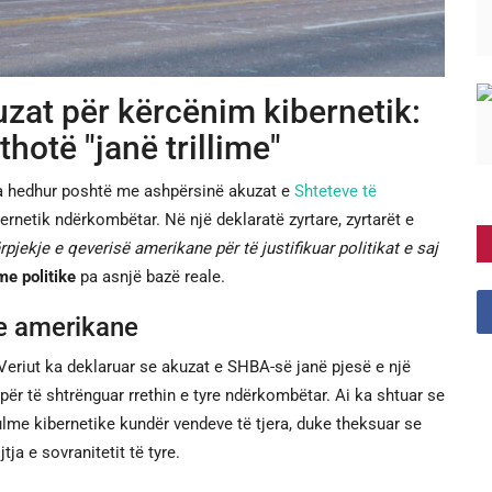
zat për kërcënim kibernetik:
hotë "janë trillime"
 hedhur poshtë me ashpërsinë akuzat e
Shteteve të
rnetik ndërkombëtar. Në një deklaratë zyrtare, zyrtarët e
rpjekje e qeverisë amerikane për të justifikuar politikat e saj
ime politike
pa asnjë bazë reale.
ve amerikane
Veriut ka deklaruar se akuzat e SHBA-së janë pjesë e një
 për të shtrënguar rrethin e tyre ndërkombëtar. Ai ka shtuar se
lme kibernetike kundër vendeve të tjera, duke theksuar se
tja e sovranitetit të tyre.