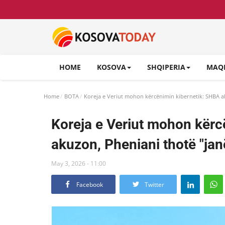
HOME
KOSOVA
SHQIPERIA
MAQ
Home
BOTA
Koreja e Veriut mohon kërcënimin kibernetik: SHBA ak
Koreja e Veriut mohon kërc
akuzon, Pheniani thotë "jan
May 3, 2026 - 11:00
Facebook
Twitter