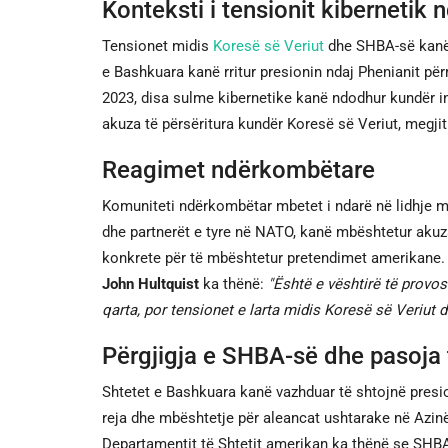
Konteksti i tensionit kibernetik
Tensionet midis
Koresë së Veriut
dhe SHBA-së kanë q
e Bashkuara kanë rritur presionin ndaj Phenianit pë
2023, disa sulme kibernetike kanë ndodhur kundër in
akuza të përsëritura kundër Koresë së Veriut, megjit
Reagimet ndërkombëtare
Komuniteti ndërkombëtar mbetet i ndarë në lidhje m
dhe partnerët e tyre në NATO, kanë mbështetur akuz
konkrete për të mbështetur pretendimet amerikane. 
John Hultquist
ka thënë:
"Është e vështirë të provos
qarta, por tensionet e larta midis Koresë së Veriut
Përgjigja e SHBA-së dhe pasoj
Shtetet e Bashkuara kanë vazhduar të shtojnë presi
reja dhe mbështetje për aleancat ushtarake në Azinë 
Departamentit të Shtetit amerikan ka thënë se SHBA-