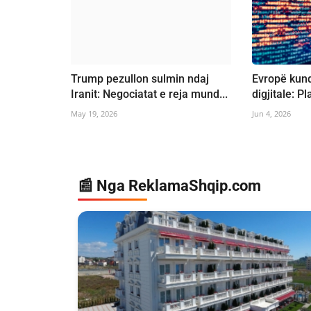
Trump pezullon sulmin ndaj
Evropë kund
Iranit: Negociatat e reja mund...
digjitale: Pl
May 19, 2026
Jun 4, 2026
📰 Nga ReklamaShqip.com