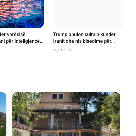
ër varësisë
Trump anulon sulmin kundër
ani për inteligjencë...
Iranit dhe nis bisedime për...
Aug 4, 2026