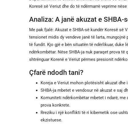
Koresë së Veriut dhe do të ndërmarrë veprime nëse k
Analiza: A janë akuzat e SHBA-së
Me pak fjalë: Akuzat e SHBA-së kundër Koresë së Ve
tensionet midis dy vendeve janë të larta, mungojnë 
të fundit. Kjo gjë e bën situatën të ndërlikuar, duk
ndërkombëtar. Nëse SHBA-ja nuk paraqet prova të qar
shtrënguar Korenë e Veriut përmes presionit ndërk
Çfarë ndodh tani?
Koreja e Veriut mohon plotësisht akuzat dhe i q
SHBA-ja mbetet e vendosur në akuzat e saj dhe
Komuniteti ndërkombëtar mbetet i ndarë, me 
prova konkrete.
Rreziku i një konflikti të ri kibernetik ose us
ekzistuese.