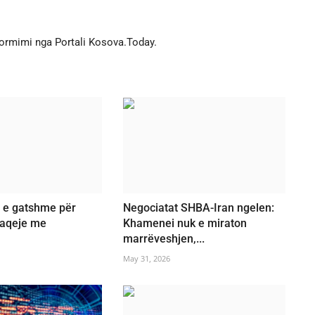
formimi nga Portali Kosova.Today.
a e gatshme për
Negociatat SHBA-Iran ngelen:
paqeje me
Khamenei nuk e miraton
marrëveshjen,...
May 31, 2026