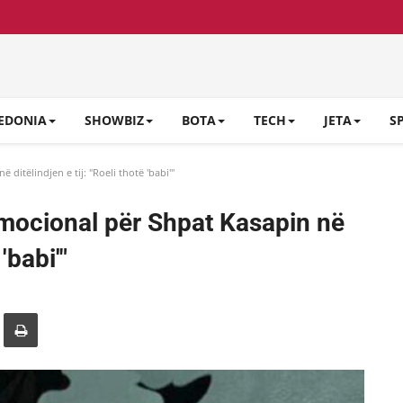
EDONIA
SHOWBIZ
BOTA
TECH
JETA
S
itëlindjen e tij: "Roeli thotë 'babi'"
mocional për Shpat Kasapin në
'babi'"