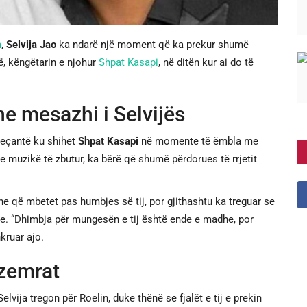
m
,
Selvija Jao
ka ndarë një moment që ka prekur shumë
ë, këngëtarin e njohur
Shpat Kasapi
, në ditën kur ai do të
e mesazhi i Selvijës
 veçantë ku shihet
Shpat Kasapi
në momente të ëmbla me
me muzikë të zbutur, ka bërë që shumë përdorues të rrjetit
e që mbetet pas humbjes së tij, por gjithashtu ka treguar se
re. “Dhimbja për mungesën e tij është ende e madhe, por
kruar ajo.
 zemrat
lvija tregon për Roelin, duke thënë se fjalët e tij e prekin