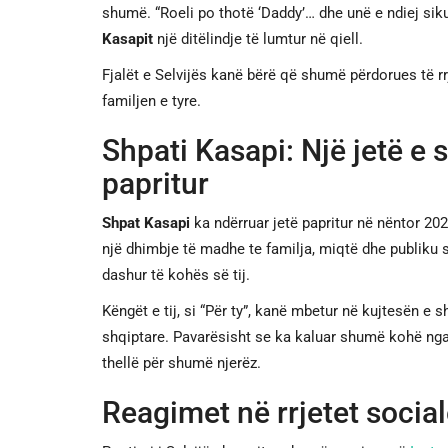
shumë. “Roeli po thotë ‘Daddy’… dhe unë e ndiej siku
Kasapit
një ditëlindje të lumtur në qiell.
Fjalët e Selvijës kanë bërë që shumë përdorues të r
familjen e tyre.
Shpati Kasapi: Një jetë e
papritur
Shpat Kasapi
ka ndërruar jetë papritur në nëntor 2025
një dhimbje të madhe te familja, miqtë dhe publiku sh
dashur të kohës së tij.
Këngët e tij, si “Për ty”, kanë mbetur në kujtesën e
shqiptare. Pavarësisht se ka kaluar shumë kohë nga 
thellë për shumë njerëz.
Reagimet në rrjetet socia