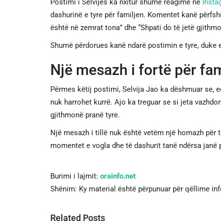
Postimi i Selvijës ka nxitur shumë reagime në
Insta
dashurinë e tyre për familjen. Komentet kanë përfshi
është në zemrat tona” dhe “Shpati do të jetë gjithmo
Shumë përdorues kanë ndarë postimin e tyre, duke e 
Një mesazh i fortë për fa
Përmes këtij postimi, Selvija Jao ka dëshmuar se, 
nuk harrohet kurrë. Ajo ka treguar se si jeta vazhdon
gjithmonë pranë tyre.
Një mesazh i tillë nuk është vetëm një homazh për të
momentet e vogla dhe të dashurit tanë ndërsa janë 
Burimi i lajmit:
orainfo.net
Shënim: Ky material është përpunuar për qëllime in
Related Posts