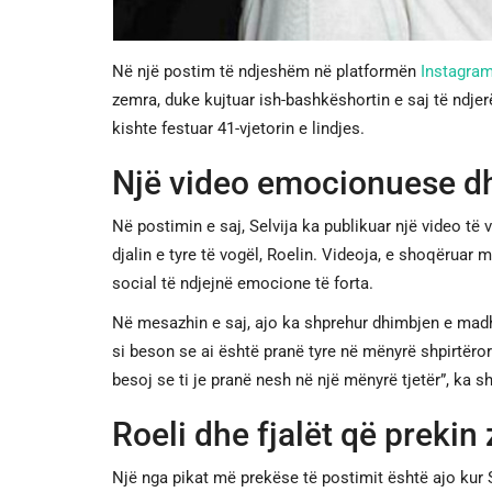
Në një postim të ndjeshëm në platformën
Instagra
zemra, duke kujtuar ish-bashkëshortin e saj të ndjer
kishte festuar 41-vjetorin e lindjes.
Një video emocionuese dh
Në postimin e saj, Selvija ka publikuar një video të
djalin e tyre të vogël, Roelin. Videoja, e shoqëruar 
social të ndjejnë emocione të forta.
Në mesazhin e saj, ajo ka shprehur dhimbjen e madh
si beson se ai është pranë tyre në mënyrë shpirtëro
besoj se ti je pranë nesh në një mënyrë tjetër”, ka sh
Roeli dhe fjalët që prekin
Një nga pikat më prekëse të postimit është ajo kur Se