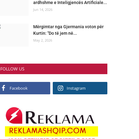
ardhshme e Inteligjencës Artificiale...
Jun 14, 2026
Mërgimtar nga Gjermania voton për
Kurtin: "Do të jem në...
May 2, 2026
FOLLOW US
Facebook
Instagram