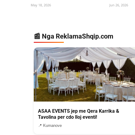
May 18, 2026
Jun 26, 2026
📰 Nga ReklamaShqip.com
ASAA EVENTS jep me Qera Karrika &
Tavolina per cdo lloj eventi!
📍 Kumanove