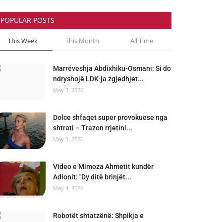
POPULAR POSTS
This Week
This Month
All Time
Marrëveshja Abdixhiku-Osmani: Si do
ndryshojë LDK-ja zgjedhjet...
May 3, 2026
Dolce shfaqet super provokuese nga
shtrati – Trazon rrjetin!...
May 3, 2026
Video e Mimoza Ahmetit kundër
Adionit: "Dy ditë brinjët...
May 4, 2026
Robotët shtatzënë: Shpikja e