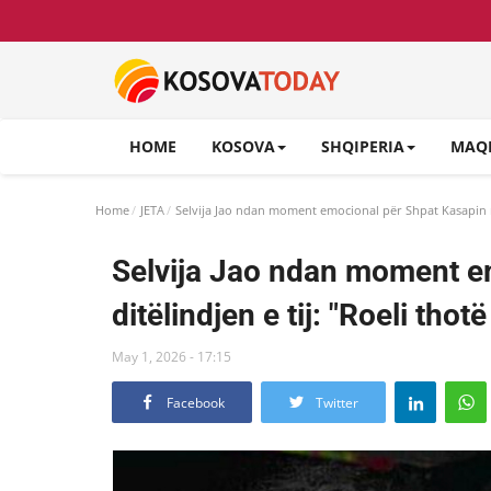
HOME
KOSOVA
SHQIPERIA
MAQ
Home
JETA
Selvija Jao ndan moment emocional për Shpat Kasapin në d
Selvija Jao ndan moment e
ditëlindjen e tij: "Roeli thotë 
May 1, 2026 - 17:15
Facebook
Twitter