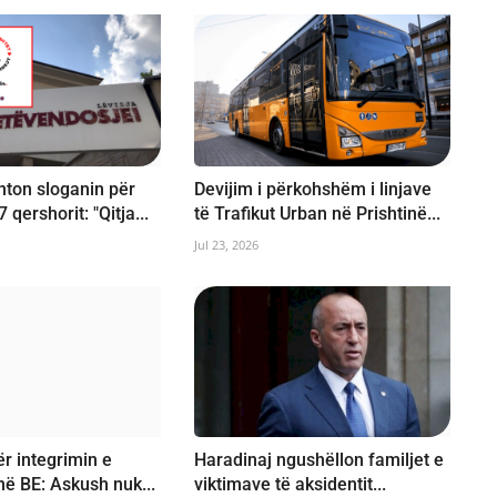
nton sloganin për
Devijim i përkohshëm i linjave
 qershorit: "Qitja...
të Trafikut Urban në Prishtinë...
Jul 23, 2026
r integrimin e
Haradinaj ngushëllon familjet e
në BE: Askush nuk...
viktimave të aksidentit...