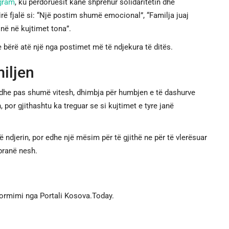
gram
, ku përdoruesit kanë shprehur solidaritetin dhe
rë fjalë si: “Një postim shumë emocional”, “Familja juaj
në në kujtimet tona”.
bërë atë një nga postimet më të ndjekura të ditës.
miljen
edhe pas shumë vitesh, dhimbja për humbjen e të dashurve
, por gjithashtu ka treguar se si kujtimet e tyre janë
 ndjerin, por edhe një mësim për të gjithë ne për të vlerësuar
pranë nesh.
formimi nga Portali Kosova.Today.