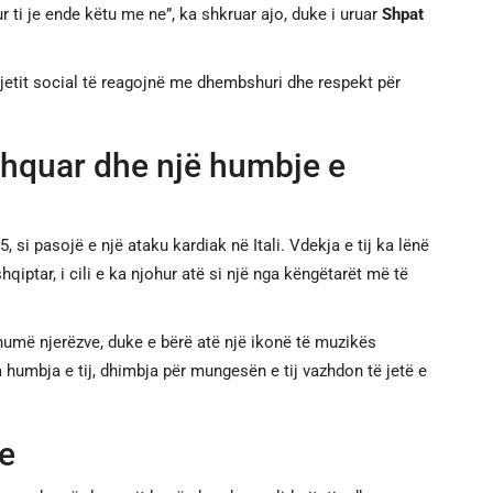
r ti je ende këtu me ne”, ka shkruar ajo, duke i uruar
Shpat
rjetit social të reagojnë me dhembshuri dhe respekt për
 shquar dhe një humbje e
, si pasojë e një ataku kardiak në Itali. Vdekja e tij ka lënë
qiptar, i cili e ka njohur atë si një nga këngëtarët më të
 shumë njerëzve, duke e bërë atë një ikonë të muzikës
humbja e tij, dhimbja për mungesën e tij vazhdon të jetë e
le