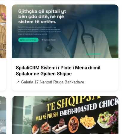
SpitaliCRM Sistemi i Plote i Menaxhimit
Spitalor ne Gjuhen Shqipe
📍 Galeria 17 Nentori Rruga Barikadave