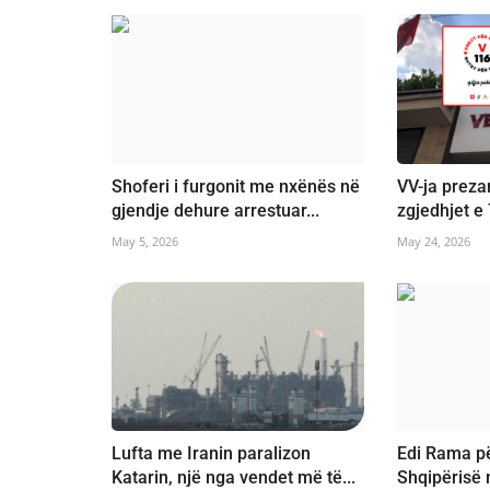
Shoferi i furgonit me nxënës në
VV-ja preza
gjendje dehure arrestuar...
zgjedhjet e 7
May 5, 2026
May 24, 2026
Lufta me Iranin paralizon
Edi Rama pë
Katarin, një nga vendet më të...
Shqipërisë 