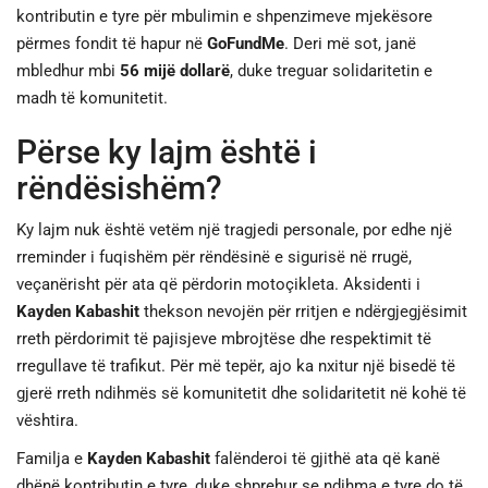
kontributin e tyre për mbulimin e shpenzimeve mjekësore
përmes fondit të hapur në
GoFundMe
. Deri më sot, janë
mbledhur mbi
56 mijë dollarë
, duke treguar solidaritetin e
madh të komunitetit.
Përse ky lajm është i
rëndësishëm?
Ky lajm nuk është vetëm një tragjedi personale, por edhe një
rreminder i fuqishëm për rëndësinë e sigurisë në rrugë,
veçanërisht për ata që përdorin motoçikleta. Aksidenti i
Kayden Kabashit
thekson nevojën për rritjen e ndërgjegjësimit
rreth përdorimit të pajisjeve mbrojtëse dhe respektimit të
rregullave të trafikut. Për më tepër, ajo ka nxitur një bisedë të
gjerë rreth ndihmës së komunitetit dhe solidaritetit në kohë të
vështira.
Familja e
Kayden Kabashit
falënderoi të gjithë ata që kanë
dhënë kontributin e tyre, duke shprehur se ndihma e tyre do të