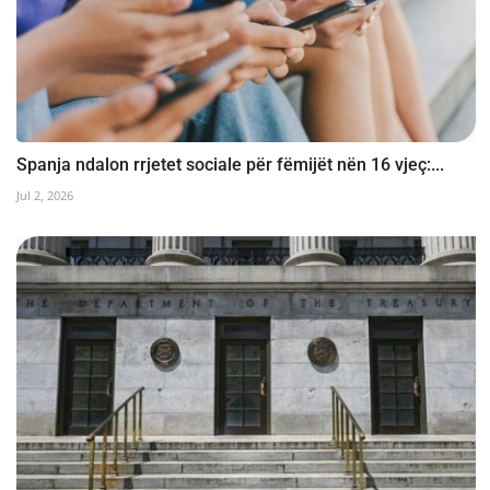
Spanja ndalon rrjetet sociale për fëmijët nën 16 vjeç:...
Jul 2, 2026