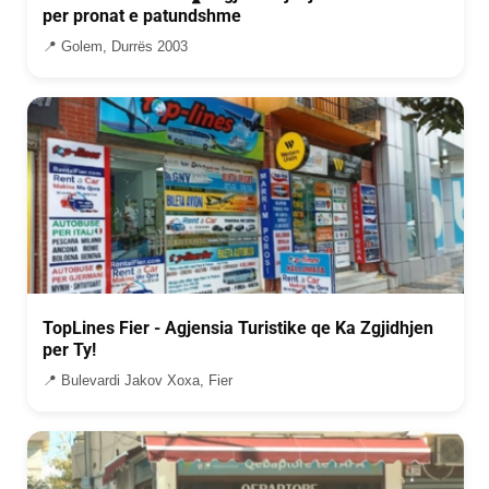
per pronat e patundshme
📍 Golem, Durrës 2003
TopLines Fier - Agjensia Turistike qe Ka Zgjidhjen
per Ty!
📍 Bulevardi Jakov Xoxa, Fier