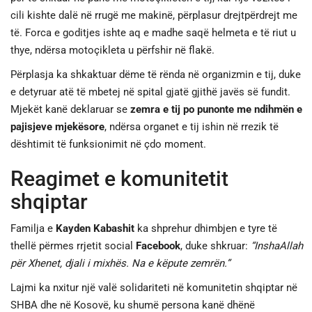
cili kishte dalë në rrugë me makinë, përplasur drejtpërdrejt me
të. Forca e goditjes ishte aq e madhe saqë helmeta e të riut u
thye, ndërsa motoçikleta u përfshir në flakë.
Përplasja ka shkaktuar dëme të rënda në organizmin e tij, duke
e detyruar atë të mbetej në spital gjatë gjithë javës së fundit.
Mjekët kanë deklaruar se
zemra e tij po punonte me ndihmën e
pajisjeve mjekësore
, ndërsa organet e tij ishin në rrezik të
dështimit të funksionimit në çdo moment.
Reagimet e komunitetit
shqiptar
Familja e
Kayden Kabashit
ka shprehur dhimbjen e tyre të
thellë përmes rrjetit social
Facebook
, duke shkruar:
“InshaAllah
për Xhenet, djali i mixhës. Na e këpute zemrën.”
Lajmi ka nxitur një valë solidariteti në komunitetin shqiptar në
SHBA dhe në Kosovë, ku shumë persona kanë dhënë