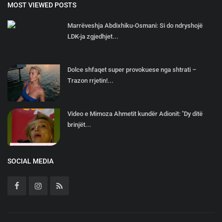
MOST VIEWED POSTS
Marrëveshja Abdixhiku-Osmani: Si do ndryshojë
LDK-ja zgjedhjet...
Dolce shfaqet super provokuese nga shtrati –
Trazon rrjetin!...
Video e Mimoza Ahmetit kundër Adionit: "Dy ditë
brinjët...
SOCIAL MEDIA