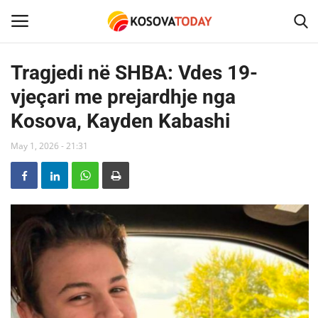
Tragjedi në SHBA: Vdes 19-
vjeçari me prejardhje nga
Home
Kosova, Kayden Kabashi
KOSOVA
May 1, 2026 - 21:31
SHQIPERIA
MAQEDONIA
SHOWBIZ
BOTA
TECH