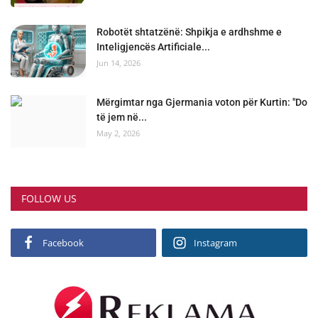
Robotët shtatzënë: Shpikja e ardhshme e
Inteligjencës Artificiale...
Jun 14, 2026
Mërgimtar nga Gjermania voton për Kurtin: "Do
të jem në...
May 2, 2026
FOLLOW US
Facebook
Instagram