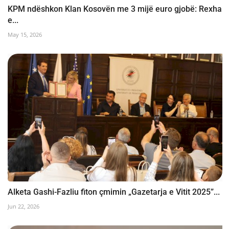
KPM ndëshkon Klan Kosovën me 3 mijë euro gjobë: Rexha
e...
May 15, 2026
Alketa Gashi-Fazliu fiton çmimin „Gazetarja e Vitit 2025”...
Jun 22, 2026