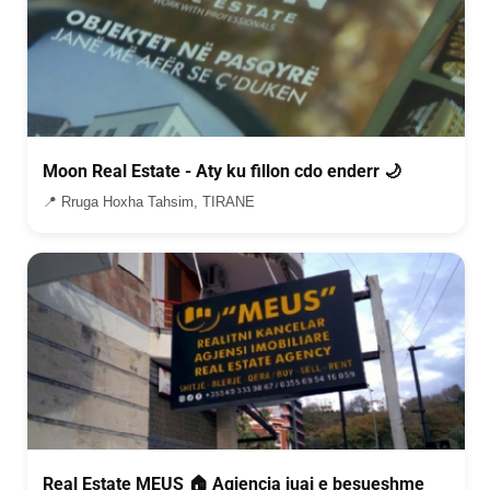
Moon Real Estate - Aty ku fillon cdo enderr 🌙
📍 Rruga Hoxha Tahsim, TIRANE
Real Estate MEUS 🏠 Agjencia juaj e besueshme