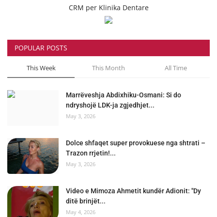
CRM per Klinika Dentare
POPULAR POSTS
This Week
This Month
All Time
Marrëveshja Abdixhiku-Osmani: Si do
ndryshojë LDK-ja zgjedhjet...
May 3, 2026
Dolce shfaqet super provokuese nga shtrati –
Trazon rrjetin!...
May 3, 2026
Video e Mimoza Ahmetit kundër Adionit: "Dy
ditë brinjët...
May 4, 2026