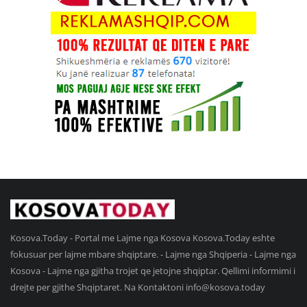
Kosova.Today - Portal me Lajme nga Kosova Kosova.Today eshte
fokusuar per lajme mbare shqiptare. - Lajme nga Shqiperia - Lajme nga
Kosova - Lajme nga gjitha trojet qe jetojne shqiptar. Qellimi informimi i
drejte per gjithe Shqiptaret. Na Kontaktoni
info@kosova.today