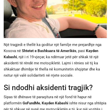
JETA
SPORTI
SHENDETI
Një tragjedi e thellë ka goditur një familje me prejardhje nga
Kosova në
Shtetet e Bashkuara të Amerikës
, pasi
Kayden
Kabashi
, një i ri 19-vjeçar, ka ndërruar jetë për shkak të një
aksidenti të rëndë me motoçikletë. Lajmi i rënies së tij ka
shkaktuar dhimbje të thella në komunitetin shqiptar dhe ka
nxitur një valë solidariteti në rrjete sociale.
Si ndodhi aksidenti tragjik?
Sipas të dhënave të paraqitura në një fond të hapur në
platformën
GoFundMe
,
Kayden Kabashi
ishte nisur nga shtëpia
për të shkuar në punë me motoçikletën e tij, kur një vozitës i