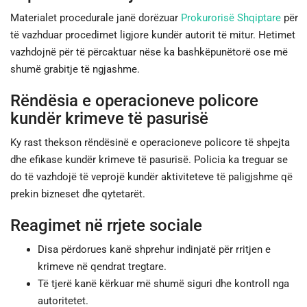
Materialet procedurale janë dorëzuar
Prokurorisë Shqiptare
për
të vazhduar procedimet ligjore kundër autorit të mitur. Hetimet
vazhdojnë për të përcaktuar nëse ka bashkëpunëtorë ose më
shumë grabitje të ngjashme.
Rëndësia e operacioneve policore
kundër krimeve të pasurisë
Ky rast thekson rëndësinë e operacioneve policore të shpejta
dhe efikase kundër krimeve të pasurisë. Policia ka treguar se
do të vazhdojë të veprojë kundër aktiviteteve të paligjshme që
prekin bizneset dhe qytetarët.
Reagimet në rrjete sociale
Disa përdorues kanë shprehur indinjatë për rritjen e
krimeve në qendrat tregtare.
Të tjerë kanë kërkuar më shumë siguri dhe kontroll nga
autoritetet.