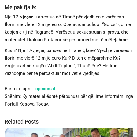
Me pak fjalë:
Një
17-vjeçar
u arrestua në Tiranë për vjedhjen e varësesh
floriri me vlerë 12 mijë euro. Operacioni policor “Golds” çoi në
kapjen e tij në flagrancë. Varëset u sekuestruan si prova, dhe
materialet i kaluan Prokurorisë për procedime të mëtejshme.
Kush? Një 17-vjeçar, banues në Tiranë Çfarë? Vjedhje varësesh
floriri me vlerë 12 mijë euro Kur? Ditën e mëparshme Ku?
Argjendari në rrugën “Abdi Toptani”, Tiranë Pse? Hetimet
vazhdojnë për të përcaktuar motivet e vjedhjes
Burimi i lajmit:
opinion.al
Shënim: Ky material është përpunuar për qëllime informimi nga
Portali Kosova.Today.
Related Posts