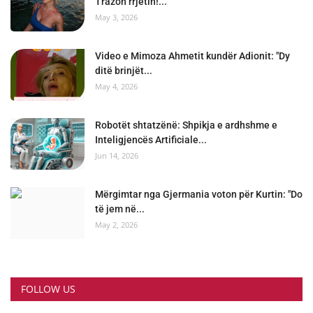
Trazon rrjetin!...
May 3, 2026
Video e Mimoza Ahmetit kundër Adionit: "Dy
ditë brinjët...
May 4, 2026
Robotët shtatzënë: Shpikja e ardhshme e
Inteligjencës Artificiale...
Jun 14, 2026
Mërgimtar nga Gjermania voton për Kurtin: "Do
të jem në...
May 2, 2026
FOLLOW US