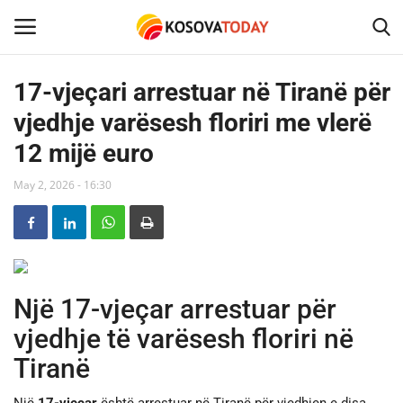
17-vjeçari arrestuar në Tiranë për
vjedhje varësesh floriri me vlerë
Home
12 mijë euro
KOSOVA
May 2, 2026 - 16:30
SHQIPERIA
MAQEDONIA
Një 17-vjeçar arrestuar për
SHOWBIZ
vjedhje të varësesh floriri në
BOTA
Tiranë
TECH