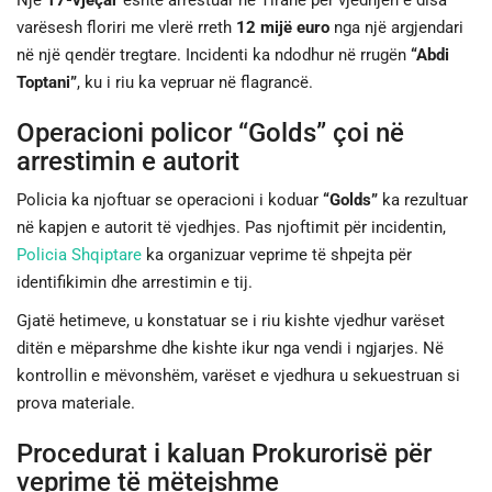
Një
17-vjeçar
është arrestuar në Tiranë për vjedhjen e disa
varësesh floriri me vlerë rreth
12 mijë euro
nga një argjendari
JETA
në një qendër tregtare. Incidenti ka ndodhur në rrugën
“Abdi
Toptani”
, ku i riu ka vepruar në flagrancë.
SPORTI
Operacioni policor “Golds” çoi në
arrestimin e autorit
SHENDETI
Policia ka njoftuar se operacioni i koduar
“Golds”
ka rezultuar
në kapjen e autorit të vjedhjes. Pas njoftimit për incidentin,
Policia Shqiptare
ka organizuar veprime të shpejta për
identifikimin dhe arrestimin e tij.
Gjatë hetimeve, u konstatuar se i riu kishte vjedhur varëset
ditën e mëparshme dhe kishte ikur nga vendi i ngjarjes. Në
kontrollin e mëvonshëm, varëset e vjedhura u sekuestruan si
prova materiale.
Procedurat i kaluan Prokurorisë për
veprime të mëtejshme