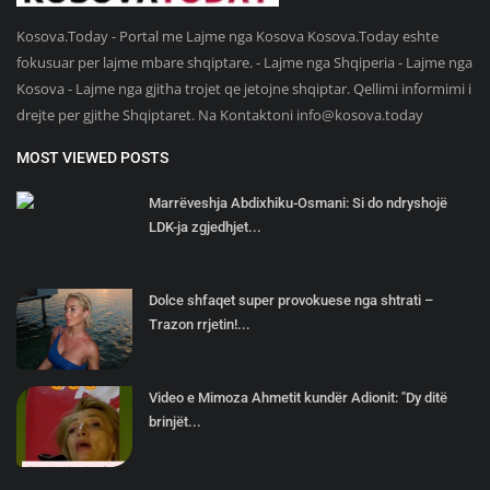
Kosova.Today - Portal me Lajme nga Kosova Kosova.Today eshte
fokusuar per lajme mbare shqiptare. - Lajme nga Shqiperia - Lajme nga
Kosova - Lajme nga gjitha trojet qe jetojne shqiptar. Qellimi informimi i
drejte per gjithe Shqiptaret. Na Kontaktoni
info@kosova.today
MOST VIEWED POSTS
Marrëveshja Abdixhiku-Osmani: Si do ndryshojë
LDK-ja zgjedhjet...
Dolce shfaqet super provokuese nga shtrati –
Trazon rrjetin!...
Video e Mimoza Ahmetit kundër Adionit: "Dy ditë
brinjët...