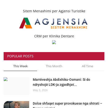
Sitem Menaxhimi per Agjensi Turistike
CRM per Klinika Dentare
POPULAR POSTS
This Week
This Month
All Time
Marrëveshja Abdixhiku-Osmani: Si do
ndryshojë LDK-ja zgjedhjet...
May 3, 2026
Dolce shfaqet super provokuese nga shtrati –