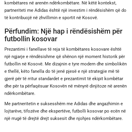
kombëtares në arenën ndërkombëtare. Në këtë kontekst,
partneriteti me Adidas është një investim i rëndësishëm që do
të kontribuojë në zhvillimin e sportit në Kosovë.
Përfundim: Një hap i rëndësishëm për
futbollin kosovar
Prezantimi i fanellave të reja të kombëtares kosovare është
një ngjarje e rëndësishme që shënon një moment historik për
futbollin në Kosovë. Me dizajnin e tyre modern dhe simbolikën
e thellë, këto fanella do të jenë pjesë e një strategjie më të
gjerë për të rritur standardet e prezantimit të ekipit kombëtar
dhe për ta përfaqësuar Kosovën në mënyrë dinjitoze në arenën
ndërkombëtare.
Me partneritetin e suksesshëm me Adidas dhe angazhimin e
lojtarëve, tifozëve dhe ekspertëve, futbolli kosovar po ecën në
një rrugë të drejtë drejt suksesit dhe njohjes ndërkombëtare.