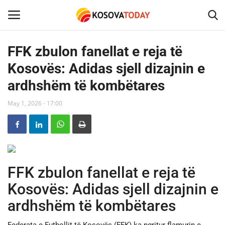
FFK zbulon fanellat e reja të
Kosovës: Adidas sjell dizajnin e
Home
ardhshëm të kombëtares
KOSOVA
May 1, 2026 - 17:00
SHQIPERIA
MAQEDONIA
FFK zbulon fanellat e reja të
SHOWBIZ
Kosovës: Adidas sjell dizajnin e
BOTA
ardhshëm të kombëtares
TECH