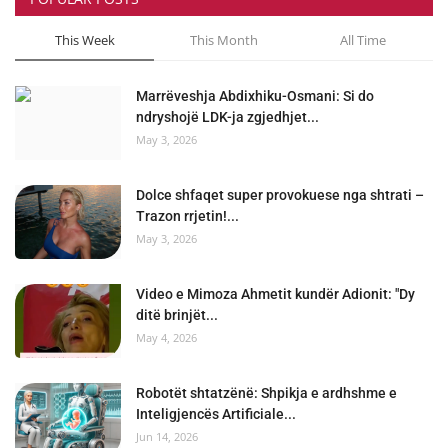
This Week
This Month
All Time
Marrëveshja Abdixhiku-Osmani: Si do
ndryshojë LDK-ja zgjedhjet...
May 3, 2026
Dolce shfaqet super provokuese nga shtrati –
Trazon rrjetin!...
May 3, 2026
Video e Mimoza Ahmetit kundër Adionit: "Dy
ditë brinjët...
May 4, 2026
Robotët shtatzënë: Shpikja e ardhshme e
Inteligjencës Artificiale...
Jun 14, 2026