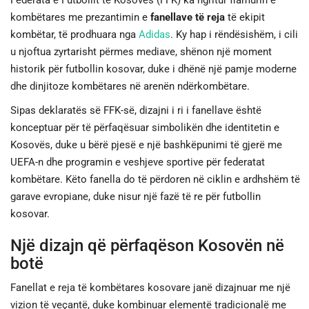
Federata e Futbollit të Kosovës (FFK) ka ngritur flamurin e
kombëtares me prezantimin e
fanellave të reja
të ekipit
JETA
kombëtar, të prodhuara nga
Adidas
. Ky hap i rëndësishëm, i cili
u njoftua zyrtarisht përmes mediave, shënon një moment
SPORTI
historik për futbollin kosovar, duke i dhënë një pamje moderne
dhe dinjitoze kombëtares në arenën ndërkombëtare.
SHENDETI
Sipas deklaratës së FFK-së, dizajni i ri i fanellave është
konceptuar për të përfaqësuar simbolikën dhe identitetin e
Kosovës, duke u bërë pjesë e një bashkëpunimi të gjerë me
UEFA-n dhe programin e veshjeve sportive për federatat
kombëtare. Këto fanella do të përdoren në ciklin e ardhshëm të
garave evropiane, duke nisur një fazë të re për futbollin
kosovar.
Një dizajn që përfaqëson Kosovën në
botë
Fanellat e reja të kombëtares kosovare janë dizajnuar me një
vizion të veçantë, duke kombinuar elementë tradicionalë me