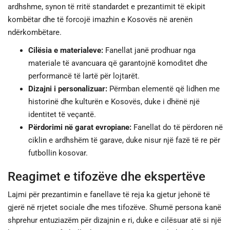
ardhshme, synon të rritë standardet e prezantimit të ekipit
kombëtar dhe të forcojë imazhin e Kosovës në arenën
ndërkombëtare.
Cilësia e materialeve:
Fanellat janë prodhuar nga
materiale të avancuara që garantojnë komoditet dhe
performancë të lartë për lojtarët.
Dizajni i personalizuar:
Përmban elementë që lidhen me
historinë dhe kulturën e Kosovës, duke i dhënë një
identitet të veçantë.
Përdorimi në garat evropiane:
Fanellat do të përdoren në
ciklin e ardhshëm të garave, duke nisur një fazë të re për
futbollin kosovar.
Reagimet e tifozëve dhe ekspertëve
Lajmi për prezantimin e fanellave të reja ka gjetur jehonë të
gjerë në rrjetet sociale dhe mes tifozëve. Shumë persona kanë
shprehur entuziazëm për dizajnin e ri, duke e cilësuar atë si një