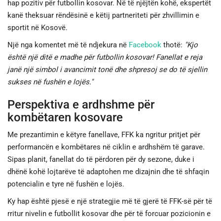
hap pozitiv për futbollin kosovar. Në të njëjtën kohë, ekspertët
kanë theksuar rëndësinë e këtij partneriteti për zhvillimin e
sportit në Kosovë.
Një nga komentet më të ndjekura në
Facebook
thotë:
"Kjo
është një ditë e madhe për futbollin kosovar! Fanellat e reja
janë një simbol i avancimit tonë dhe shpresoj se do të sjellin
sukses në fushën e lojës."
Perspektiva e ardhshme për
kombëtaren kosovare
Me prezantimin e këtyre fanellave, FFK ka ngritur pritjet për
performancën e kombëtares në ciklin e ardhshëm të garave.
Sipas planit, fanellat do të përdoren për dy sezone, duke i
dhënë kohë lojtarëve të adaptohen me dizajnin dhe të shfaqin
potencialin e tyre në fushën e lojës.
Ky hap është pjesë e një strategjie më të gjerë të FFK-së për të
rritur nivelin e futbollit kosovar dhe për të forcuar pozicionin e