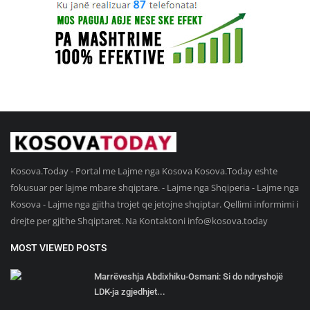
Kosova.Today - Portal me Lajme nga Kosova Kosova.Today eshte
fokusuar per lajme mbare shqiptare. - Lajme nga Shqiperia - Lajme nga
Kosova - Lajme nga gjitha trojet qe jetojne shqiptar. Qellimi informimi i
drejte per gjithe Shqiptaret. Na Kontaktoni
info@kosova.today
MOST VIEWED POSTS
Marrëveshja Abdixhiku-Osmani: Si do ndryshojë
LDK-ja zgjedhjet...