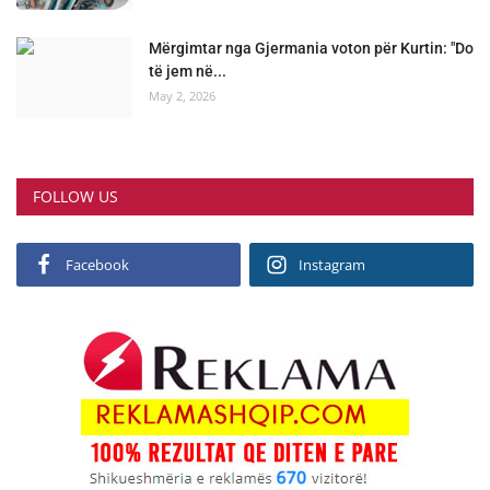
Mërgimtar nga Gjermania voton për Kurtin: "Do
të jem në...
May 2, 2026
FOLLOW US
Facebook
Instagram