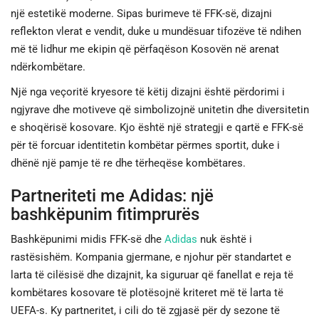
një estetikë moderne. Sipas burimeve të FFK-së, dizajni
reflekton vlerat e vendit, duke u mundësuar tifozëve të ndihen
më të lidhur me ekipin që përfaqëson Kosovën në arenat
ndërkombëtare.
Një nga veçoritë kryesore të këtij dizajni është përdorimi i
ngjyrave dhe motiveve që simbolizojnë unitetin dhe diversitetin
e shoqërisë kosovare. Kjo është një strategji e qartë e FFK-së
për të forcuar identitetin kombëtar përmes sportit, duke i
dhënë një pamje të re dhe tërheqëse kombëtares.
Partneriteti me Adidas: një
bashkëpunim fitimprurës
Bashkëpunimi midis FFK-së dhe
Adidas
nuk është i
rastësishëm. Kompania gjermane, e njohur për standartet e
larta të cilësisë dhe dizajnit, ka siguruar që fanellat e reja të
kombëtares kosovare të plotësojnë kriteret më të larta të
UEFA-s. Ky partneritet, i cili do të zgjasë për dy sezone të