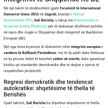
Në një takim të rëndësishëm gjatë
Foruminit të International
JETA
Democrat Union (IDU)
në
Zagreb
, kryetari i
Partisë
Demokratike (PD)
,
Sali Berisha
, u takua me
Kryeministrin e
SPORTI
Kroacisë, Andrej Plenković
, për të diskutuar zhvillimet politike
në rajon dhe rrugën e Shqipërisë drejt integrimit në Bashkimin
SHENDETI
Evropian (BE).
Një nga tema kryesore të diskutimit ishte
integrimi europian i
vendeve të Ballkanit Perëndimor
, me të dy palët duke theksuar
se ky proces duhet të bazohet
vetëm në meritë
, duke garantuar
kështu që standardet demokratike dhe të drejtat e njeriut të
respektohen plotësisht.
Regresi demokratik dhe tendencat
autokratike: shqetësime të thella të
Berishës
Gjatë takimit,
Sali Berisha
ka shprehur shqetësime të thella