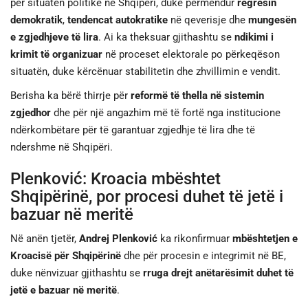
për situatën politike në Shqipëri, duke përmendur
regresin
demokratik
,
tendencat autokratike
në qeverisje dhe
mungesën
e zgjedhjeve të lira
. Ai ka theksuar gjithashtu se
ndikimi i
krimit të organizuar
në proceset elektorale po përkeqëson
situatën, duke kërcënuar stabilitetin dhe zhvillimin e vendit.
Berisha ka bërë thirrje për
reformë të thella në sistemin
zgjedhor
dhe për një angazhim më të fortë nga institucione
ndërkombëtare për të garantuar zgjedhje të lira dhe të
ndershme në Shqipëri.
Plenković: Kroacia mbështet
Shqipërinë, por procesi duhet të jetë i
bazuar në meritë
Në anën tjetër,
Andrej Plenković
ka rikonfirmuar
mbështetjen e
Kroacisë për Shqipërinë
dhe për procesin e integrimit në BE,
duke nënvizuar gjithashtu se
rruga drejt anëtarësimit duhet të
jetë e bazuar në meritë
.