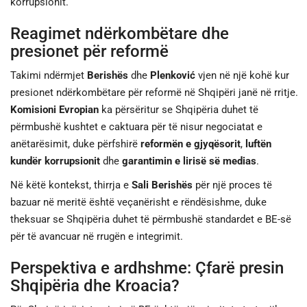
korrupsionit.
Reagimet ndërkombëtare dhe
presionet për reformë
Takimi ndërmjet
Berishës
dhe
Plenković
vjen në një kohë kur
presionet ndërkombëtare për reformë në Shqipëri janë në rritje.
Komisioni Evropian
ka përsëritur se Shqipëria duhet të
përmbushë kushtet e caktuara për të nisur negociatat e
anëtarësimit, duke përfshirë
reformën e gjyqësorit
,
luftën
kundër korrupsionit
dhe
garantimin e lirisë së medias
.
Në këtë kontekst, thirrja e
Sali Berishës
për një proces të
bazuar në meritë është veçanërisht e rëndësishme, duke
theksuar se Shqipëria duhet të përmbushë standardet e BE-së
për të avancuar në rrugën e integrimit.
Perspektiva e ardhshme: Çfarë presin
Shqipëria dhe Kroacia?