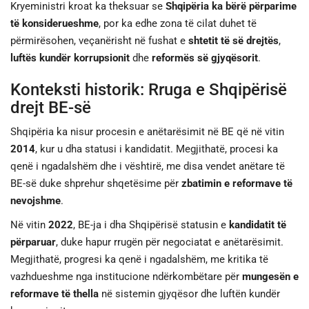
Kryeministri kroat ka theksuar se
Shqipëria ka bërë përparime
të konsiderueshme
, por ka edhe zona të cilat duhet të
përmirësohen, veçanërisht në fushat e
shtetit të së drejtës
,
luftës kundër korrupsionit
dhe
reformës së gjyqësorit
.
Konteksti historik: Rruga e Shqipërisë
drejt BE-së
Shqipëria ka nisur procesin e anëtarësimit në BE që në vitin
2014
, kur u dha statusi i kandidatit. Megjithatë, procesi ka
qenë i ngadalshëm dhe i vështirë, me disa vendet anëtare të
BE-së duke shprehur shqetësime për
zbatimin e reformave të
nevojshme
.
Në vitin
2022
, BE-ja i dha Shqipërisë statusin e
kandidatit të
përparuar
, duke hapur rrugën për negociatat e anëtarësimit.
Megjithatë, progresi ka qenë i ngadalshëm, me kritika të
vazhdueshme nga institucione ndërkombëtare për
mungesën e
reformave të thella
në sistemin gjyqësor dhe luftën kundër