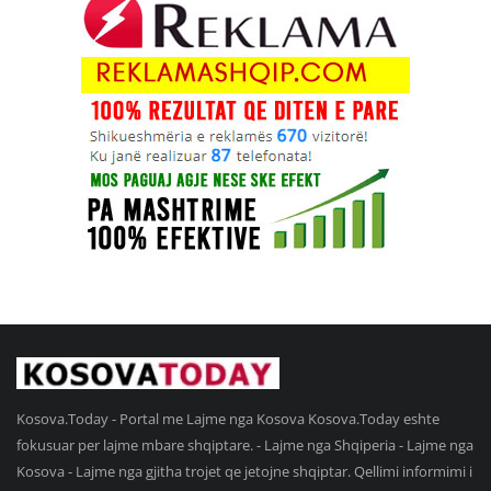
Kosova.Today - Portal me Lajme nga Kosova Kosova.Today eshte
fokusuar per lajme mbare shqiptare. - Lajme nga Shqiperia - Lajme nga
Kosova - Lajme nga gjitha trojet qe jetojne shqiptar. Qellimi informimi i