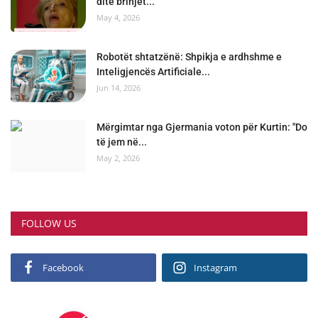
ditë brinjët...
May 4, 2026
Robotët shtatzënë: Shpikja e ardhshme e
Inteligjencës Artificiale...
Jun 14, 2026
Mërgimtar nga Gjermania voton për Kurtin: "Do
të jem në...
May 2, 2026
FOLLOW US
Facebook
Instagram