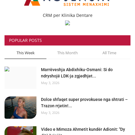
CRM per Klinika Dentare
POPULAR POSTS
This Week
This Month
All Time
Marrëveshja Abdixhiku-Osmani: Si do
ndryshojë LDK-ja zgjedhjet...
May 3, 2026
Dolce shfaqet super provokuese nga shtrati –
Trazon rrjetin!...
May 3, 2026
Video e Mimoza Ahmetit kundër Adionit: "Dy