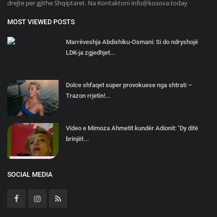
drejte per gjithe Shqiptaret. Na Kontaktoni
info@kosova.today
MOST VIEWED POSTS
Marrëveshja Abdixhiku-Osmani: Si do ndryshojë
LDK-ja zgjedhjet...
Dolce shfaqet super provokuese nga shtrati –
Trazon rrjetin!...
Video e Mimoza Ahmetit kundër Adionit: "Dy ditë
brinjët...
SOCIAL MEDIA