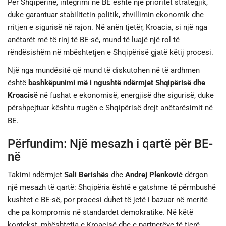
Për Shqipërinë, integrimi në BE është një prioritet strategjik,
duke garantuar stabilitetin politik, zhvillimin ekonomik dhe
rritjen e sigurisë në rajon. Në anën tjetër, Kroacia, si një nga
anëtarët më të rinj të BE-së, mund të luajë një rol të
rëndësishëm në mbështetjen e Shqipërisë gjatë këtij procesi.
Një nga mundësitë që mund të diskutohen në të ardhmen
është
bashkëpunimi më i ngushtë ndërmjet Shqipërisë dhe
Kroacisë
në fushat e ekonomisë, energjisë dhe sigurisë, duke
përshpejtuar kështu rrugën e Shqipërisë drejt anëtarësimit në
BE.
Përfundim: Një mesazh i qartë për BE-
në
Takimi ndërmjet
Sali Berishës
dhe
Andrej Plenković
dërgon
një mesazh të qartë: Shqipëria është e gatshme të përmbushë
kushtet e BE-së, por procesi duhet të jetë i bazuar në meritë
dhe pa kompromis në standardet demokratike. Në këtë
kontekst, mbështetja e Kroacisë dhe e partnerëve të tjerë