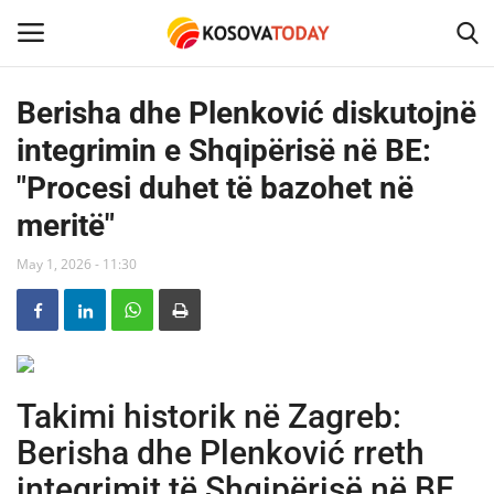
Berisha dhe Plenković diskutojnë
integrimin e Shqipërisë në BE:
Home
"Procesi duhet të bazohet në
KOSOVA
meritë"
SHQIPERIA
May 1, 2026 - 11:30
MAQEDONIA
SHOWBIZ
Takimi historik në Zagreb:
BOTA
Berisha dhe Plenković rreth
integrimit të Shqipërisë në BE
TECH