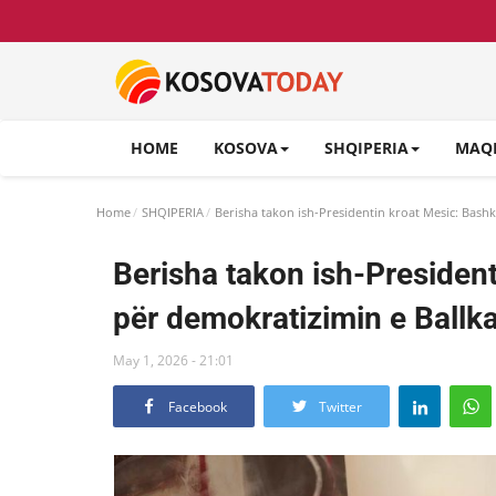
HOME
KOSOVA
SHQIPERIA
MAQ
Home
SHQIPERIA
Berisha takon ish-Presidentin kroat Mesic: Bash
Berisha takon ish-Presiden
për demokratizimin e Ballka
May 1, 2026 - 21:01
Facebook
Twitter