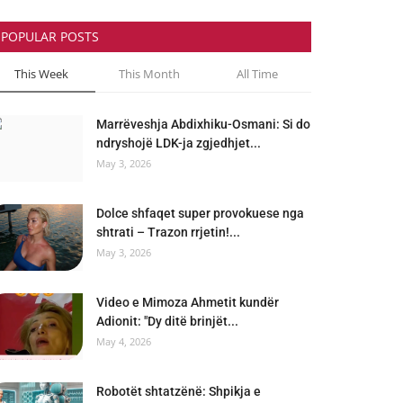
POPULAR POSTS
This Week
This Month
All Time
Marrëveshja Abdixhiku-Osmani: Si do
ndryshojë LDK-ja zgjedhjet...
May 3, 2026
Dolce shfaqet super provokuese nga
shtrati – Trazon rrjetin!...
May 3, 2026
Video e Mimoza Ahmetit kundër
Adionit: "Dy ditë brinjët...
May 4, 2026
Robotët shtatzënë: Shpikja e