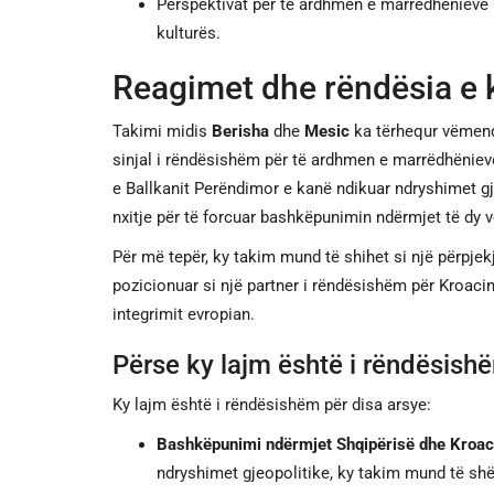
Perspektivat për të ardhmen e marrëdhënieve 
kulturës.
Reagimet dhe rëndësia e k
Takimi midis
Berisha
dhe
Mesic
ka tërhequr vëmend
sinjal i rëndësishëm për të ardhmen e marrëdhëniev
e Ballkanit Perëndimor e kanë ndikuar ndryshimet gje
nxitje për të forcuar bashkëpunimin ndërmjet të dy 
Për më tepër, ky takim mund të shihet si një përpjekj
pozicionuar si një partner i rëndësishëm për Kroaci
integrimit evropian.
Përse ky lajm është i rëndësish
Ky lajm është i rëndësishëm për disa arsye:
Bashkëpunimi ndërmjet Shqipërisë dhe Kroac
ndryshimet gjeopolitike, ky takim mund të shër