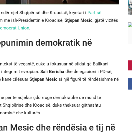
ndërmjet Shqipërisë dhe Kroacisë, kryetari i
Partisë
kim me ish-Presidentin e Kroacisë,
Stjepan Mesic
, gjatë vizitës
 Democrat Union
.
ëpunimin demokratik në
ontekst të veçantë, duke u fokusuar në sfidat që Ballkani
 integrimit evropian.
Sali Berisha
dhe delegacioni i PD-së, i
 e kanë cilësuar
Stjepan Mesic
si një figurë të rëndësishme në
rinë për të ndjekur çdo rrugë demokratike që mund të
 Shqipërisë dhe Kroacisë, duke theksuar gjithashtu
onomisë dhe kulturës.
pan Mesic dhe rëndësia e tij në