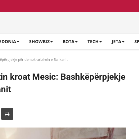
EDONIA
SHOWBIZ
BOTA
TECH
JETA
S
këpërpjekje për demokratizimin e Ballkanit
tin kroat Mesic: Bashkëpërpjekje
nit