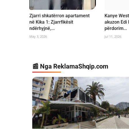
Zjarri shkatërron apartament
Kanye West 
në Kika 1: Zjarrfikësit
akuzon Edi
ndërhyjnë,...
përdorim...
May 3, 2026
Jul 11, 2026
📰 Nga ReklamaShqip.com