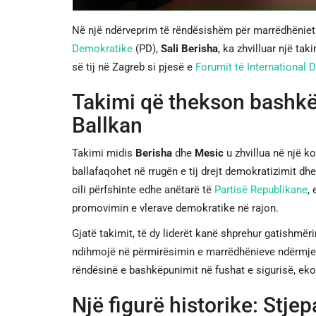
Në një ndërveprim të rëndësishëm për marrëdhëniet 
Demokratike
(PD),
Sali Berisha
, ka zhvilluar një ta
së tij në Zagreb si pjesë e
Forumit të International
Takimi që thekson bashk
Ballkan
Takimi midis
Berisha
dhe
Mesic
u zhvillua në një k
ballafaqohet në rrugën e tij drejt demokratizimit dhe
cili përfshinte edhe anëtarë të
Partisë Republikane
,
promovimin e vlerave demokratike në rajon.
Gjatë takimit, të dy liderët kanë shprehur gatishmë
ndihmojë në përmirësimin e marrëdhënieve ndërmjet
rëndësinë e bashkëpunimit në fushat e sigurisë, ek
Një figurë historike: Stje