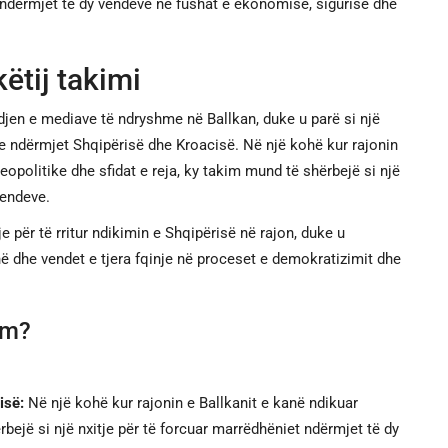
ndërmjet të dy vendeve në fushat e ekonomisë, sigurisë dhe
ëtij takimi
jen e mediave të ndryshme në Ballkan, duke u parë si një
e ndërmjet Shqipërisë dhe Kroacisë. Në një kohë kur rajonin
opolitike dhe sfidat e reja, ky takim mund të shërbejë si një
vendeve.
e për të rritur ndikimin e Shqipërisë në rajon, duke u
në dhe vendet e tjera fqinje në proceset e demokratizimit dhe
ëm?
isë:
Në një kohë kur rajonin e Ballkanit e kanë ndikuar
bejë si një nxitje për të forcuar marrëdhëniet ndërmjet të dy