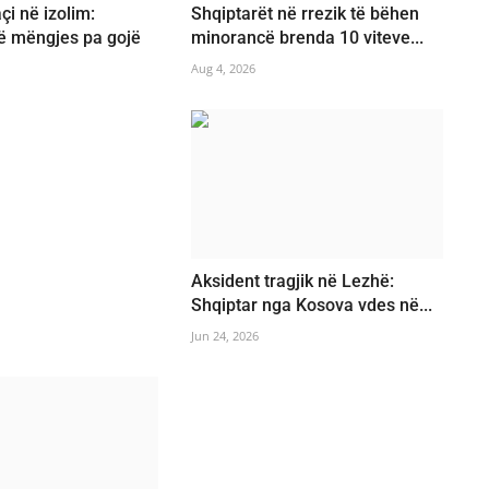
i në izolim:
Shqiptarët në rrezik të bëhen
ë mëngjes pa gojë
minorancë brenda 10 viteve...
Aug 4, 2026
Aksident tragjik në Lezhë:
Shqiptar nga Kosova vdes në...
Jun 24, 2026