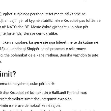
), njihet si një nga personalitetet më të ndikshme në
ij, ai luajti një rol kyç në stabilizimin e Kroacisë pas luftës së
t në NATO dhe BE. Mesic është gjithashtu i njohur për
j të fortë ndaj vlerave demokratike.
politikën shqiptare, ka qenë një nga liderët më të diskutuar në
013), ai udhëhoqi Shqipërinë në proceset e reformave
gjithë polemikat që e kanë rrethuar, Berisha vazhdon të jetë
e.
imit?
 tema të ndryshme, duke përfshirë:
 dhe Kroacisë në kontekstin e Ballkanit Perëndimor;
 drejt demokratizimit dhe integrimit evropian;
min e vlerave demokratike në rajon;