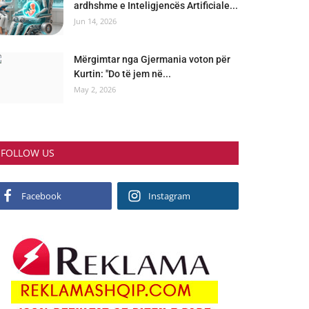
ardhshme e Inteligjencës Artificiale...
Jun 14, 2026
Mërgimtar nga Gjermania voton për
Kurtin: "Do të jem në...
May 2, 2026
FOLLOW US
Facebook
Instagram