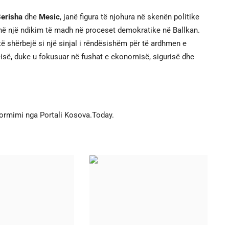
erisha
dhe
Mesic
, janë figura të njohura në skenën politike
enë një ndikim të madh në proceset demokratike në Ballkan.
 shërbejë si një sinjal i rëndësishëm për të ardhmen e
së, duke u fokusuar në fushat e ekonomisë, sigurisë dhe
formimi nga Portali Kosova.Today.