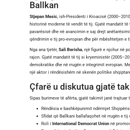
Ballkan
Stjepan Mesic
, ish-Presidenti i Kroacisë (2000–2010
historinë moderne të vendit të tij. Gjatë mandatit të t
pavarësisë dhe në avancimin e saj drejt anëtarësimi
qëndrimin e tij pro-evropian dhe për mbështetjen e ti
Nga ana tjetër,
Sali Berisha
, një figurë e njohur në 
rajon. Gjatë mandatit të tij si kryeministër (2005–2
demokratike dhe në rrugën e integrimit evropian. Me
një aktor i rëndësishëm në skenën politike shqiptar
Çfarë u diskutua gjatë tak
Sipas burimeve të afërta, gjatë takimit janë trajtuar
Rëndësia e bashkëpunimit ndërmjet Shqipërisë
Sfidat që Ballkani ballafaqohet në rrugën e tij
Roli i
International Democrat Union
në promovi