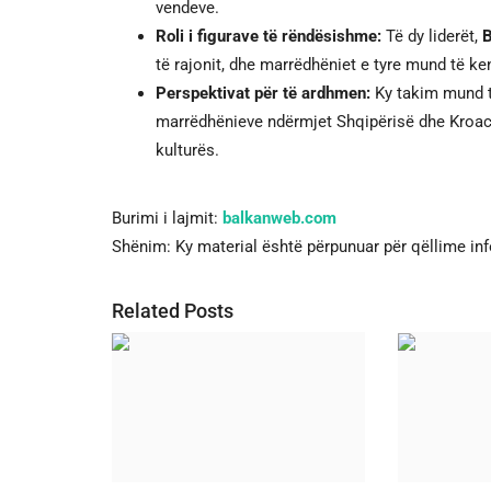
vendeve.
Roli i figurave të rëndësishme:
Të dy liderët,
B
të rajonit, dhe marrëdhëniet e tyre mund të k
Perspektivat për të ardhmen:
Ky takim mund të
marrëdhënieve ndërmjet Shqipërisë dhe Kroaci
kulturës.
Burimi i lajmit:
balkanweb.com
Shënim: Ky material është përpunuar për qëllime in
Related Posts