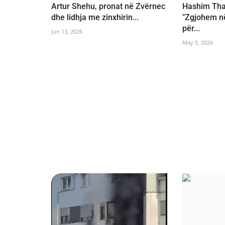
Artur Shehu, pronat në Zvërnec
Hashim Thaç
dhe lidhja me zinxhirin...
"Zgjohem n
për...
Jun 13, 2026
May 5, 2026