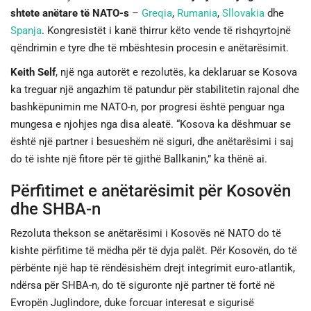
shtete anëtare të NATO-s
–
Greqia
,
Rumania
,
Sllovakia
dhe
Spanja
. Kongresistët i kanë thirrur këto vende të rishqyrtojnë
qëndrimin e tyre dhe të mbështesin procesin e anëtarësimit.
Keith Self
, një nga autorët e rezolutës, ka deklaruar se Kosova
ka treguar një angazhim të patundur për stabilitetin rajonal dhe
bashkëpunimin me NATO-n, por progresi është penguar nga
mungesa e njohjes nga disa aleatë. “Kosova ka dëshmuar se
është një partner i besueshëm në siguri, dhe anëtarësimi i saj
do të ishte një fitore për të gjithë Ballkanin,” ka thënë ai.
Përfitimet e anëtarësimit për Kosovën
dhe SHBA-n
Rezoluta thekson se anëtarësimi i Kosovës në NATO do të
kishte përfitime të mëdha për të dyja palët. Për Kosovën, do të
përbënte një hap të rëndësishëm drejt integrimit euro-atlantik,
ndërsa për SHBA-n, do të siguronte një partner të fortë në
Evropën Juglindore, duke forcuar interesat e sigurisë