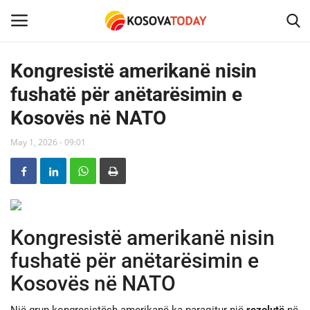
Kongresistë amerikanë nisin
fushatë për anëtarësimin e
Home
Kosovës në NATO
KOSOVA
May 1, 2026 - 09:01
SHQIPERIA
MAQEDONIA
Kongresistë amerikanë nisin
SHOWBIZ
fushatë për anëtarësimin e
BOTA
Kosovës në NATO
TECH