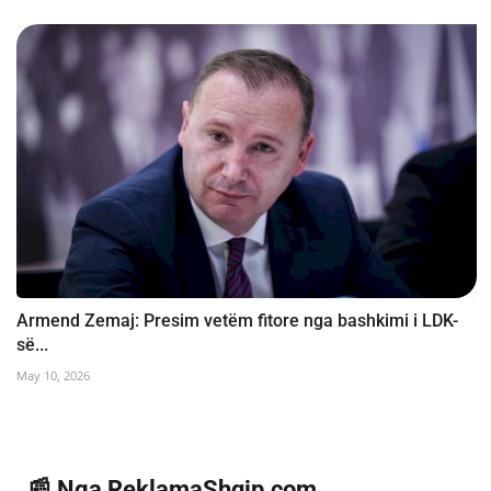
Armend Zemaj: Presim vetëm fitore nga bashkimi i LDK-
së...
May 10, 2026
📰 Nga ReklamaShqip.com