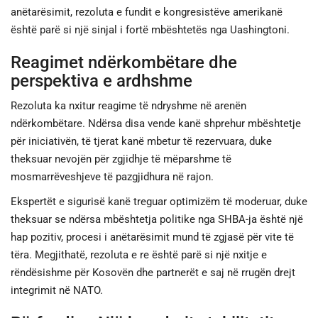
anëtarësimit, rezoluta e fundit e kongresistëve amerikanë
është parë si një sinjal i fortë mbështetës nga Uashingtoni.
Reagimet ndërkombëtare dhe
perspektiva e ardhshme
Rezoluta ka nxitur reagime të ndryshme në arenën
ndërkombëtare. Ndërsa disa vende kanë shprehur mbështetje
për iniciativën, të tjerat kanë mbetur të rezervuara, duke
theksuar nevojën për zgjidhje të mëparshme të
mosmarrëveshjeve të pazgjidhura në rajon.
Ekspertët e sigurisë kanë treguar optimizëm të moderuar, duke
theksuar se ndërsa mbështetja politike nga SHBA-ja është një
hap pozitiv, procesi i anëtarësimit mund të zgjasë për vite të
tëra. Megjithatë, rezoluta e re është parë si një nxitje e
rëndësishme për Kosovën dhe partnerët e saj në rrugën drejt
integrimit në NATO.