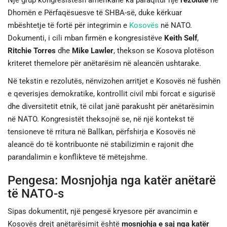
Një grup kongresistësh amerikanë ka paraqitur një
rezolutë
në
Dhomën e Përfaqësuesve të SHBA-së, duke kërkuar
JETA
mbështetje të fortë për integrimin e
Kosovës
në NATO.
Dokumenti, i cili mban firmën e kongresistëve
Keith Self
,
SPORTI
Ritchie Torres
dhe
Mike Lawler
, thekson se Kosova plotëson
kriteret themelore për anëtarësim në aleancën ushtarake.
SHENDETI
Në tekstin e rezolutës, nënvizohen arritjet e Kosovës në fushën
e qeverisjes demokratike, kontrollit civil mbi forcat e sigurisë
dhe diversitetit etnik, të cilat janë parakusht për anëtarësimin
në NATO. Kongresistët theksojnë se, në një kontekst të
tensioneve të rritura në Ballkan, përfshirja e Kosovës në
aleancë do të kontribuonte në stabilizimin e rajonit dhe
parandalimin e konflikteve të mëtejshme.
Pengesa: Mosnjohja nga katër anëtarë
të NATO-s
Sipas dokumentit, një pengesë kryesore për avancimin e
Kosovës drejt anëtarësimit është
mosnjohja e saj nga katër