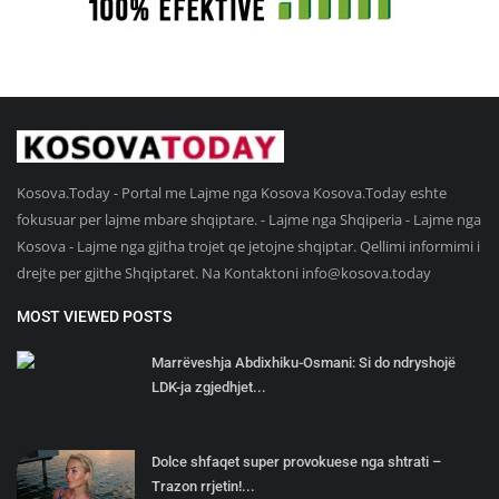
Kosova.Today - Portal me Lajme nga Kosova Kosova.Today eshte
fokusuar per lajme mbare shqiptare. - Lajme nga Shqiperia - Lajme nga
Kosova - Lajme nga gjitha trojet qe jetojne shqiptar. Qellimi informimi i
drejte per gjithe Shqiptaret. Na Kontaktoni
info@kosova.today
MOST VIEWED POSTS
Marrëveshja Abdixhiku-Osmani: Si do ndryshojë
LDK-ja zgjedhjet...
Dolce shfaqet super provokuese nga shtrati –
Trazon rrjetin!...