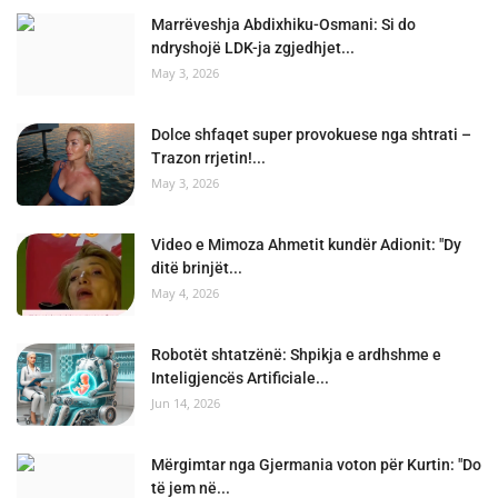
Marrëveshja Abdixhiku-Osmani: Si do
ndryshojë LDK-ja zgjedhjet...
May 3, 2026
Dolce shfaqet super provokuese nga shtrati –
Trazon rrjetin!...
May 3, 2026
Video e Mimoza Ahmetit kundër Adionit: "Dy
ditë brinjët...
May 4, 2026
Robotët shtatzënë: Shpikja e ardhshme e
Inteligjencës Artificiale...
Jun 14, 2026
Mërgimtar nga Gjermania voton për Kurtin: "Do
të jem në...