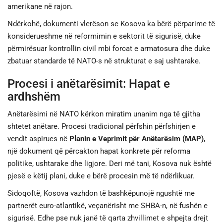
amerikane në rajon.
Ndërkohë, dokumenti vlerëson se Kosova ka bërë përparime të
konsiderueshme në reformimin e sektorit të sigurisë, duke
përmirësuar kontrollin civil mbi forcat e armatosura dhe duke
zbatuar standarde të NATO-s në strukturat e saj ushtarake.
Procesi i anëtarësimit: Hapat e
ardhshëm
Anëtarësimi në NATO kërkon miratim unanim nga të gjitha
shtetet anëtare. Procesi tradicional përfshin përfshirjen e
vendit aspirues në
Planin e Veprimit për Anëtarësim (MAP)
,
një dokument që përcakton hapat konkrete për reforma
politike, ushtarake dhe ligjore. Deri më tani, Kosova nuk është
pjesë e këtij plani, duke e bërë procesin më të ndërlikuar.
Sidoqoftë, Kosova vazhdon të bashkëpunojë ngushtë me
partnerët euro-atlantikë, veçanërisht me SHBA-n, në fushën e
sigurisë. Edhe pse nuk janë të qarta zhvillimet e shpejta drejt