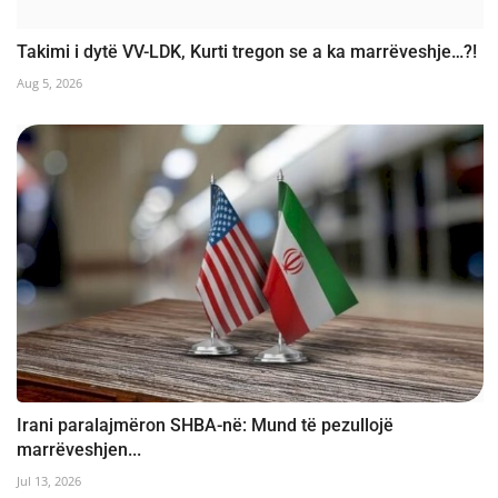
Takimi i dytë VV-LDK, Kurti tregon se a ka marrëveshje…?!
Aug 5, 2026
Irani paralajmëron SHBA-në: Mund të pezullojë
marrëveshjen...
Jul 13, 2026