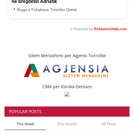
ne bregdetin Adriatik
📍 Rruga e Fshatrave Turistike Qerret
© Powered by
ReklamaShqip.com
Sitem Menaxhimi per Agjensi Turistike
CRM per Klinika Dentare
POPULAR POSTS
This Week
This Month
All Time