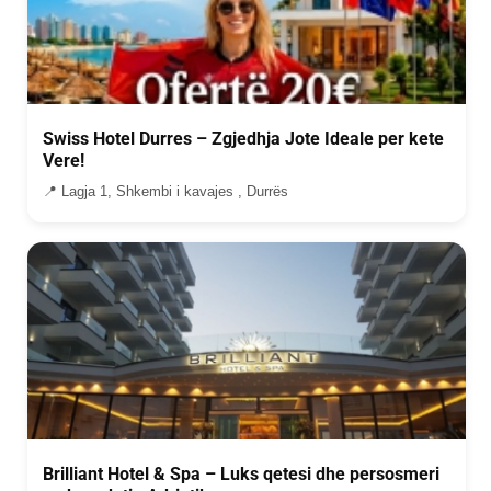
Swiss Hotel Durres – Zgjedhja Jote Ideale per kete
Vere!
📍 Lagja 1, Shkembi i kavajes , Durrës
Brilliant Hotel & Spa – Luks qetesi dhe persosmeri