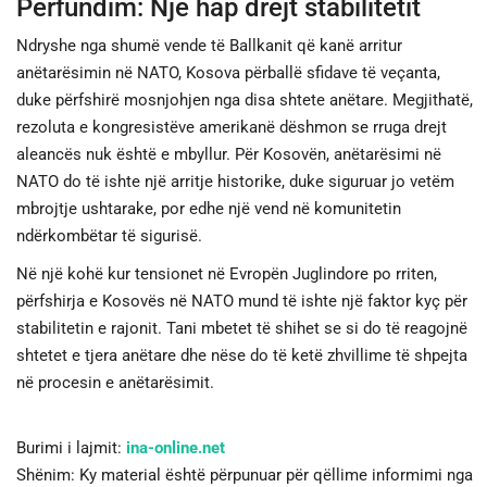
Përfundim: Një hap drejt stabilitetit
Ndryshe nga shumë vende të Ballkanit që kanë arritur
anëtarësimin në NATO, Kosova përballë sfidave të veçanta,
duke përfshirë mosnjohjen nga disa shtete anëtare. Megjithatë,
rezoluta e kongresistëve amerikanë dëshmon se rruga drejt
aleancës nuk është e mbyllur. Për Kosovën, anëtarësimi në
NATO do të ishte një arritje historike, duke siguruar jo vetëm
mbrojtje ushtarake, por edhe një vend në komunitetin
ndërkombëtar të sigurisë.
Në një kohë kur tensionet në Evropën Juglindore po rriten,
përfshirja e Kosovës në NATO mund të ishte një faktor kyç për
stabilitetin e rajonit. Tani mbetet të shihet se si do të reagojnë
shtetet e tjera anëtare dhe nëse do të ketë zhvillime të shpejta
në procesin e anëtarësimit.
Burimi i lajmit:
ina-online.net
Shënim: Ky material është përpunuar për qëllime informimi nga