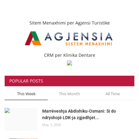
Sitem Menaxhimi per Agjensi Turistike
CRM per Klinika Dentare
POPULAR POSTS
This Week
This Month
All Time
Marrëveshja Abdixhiku-Osmani: Si do
ndryshojë LDK-ja zgjedhjet...
May 3, 2026