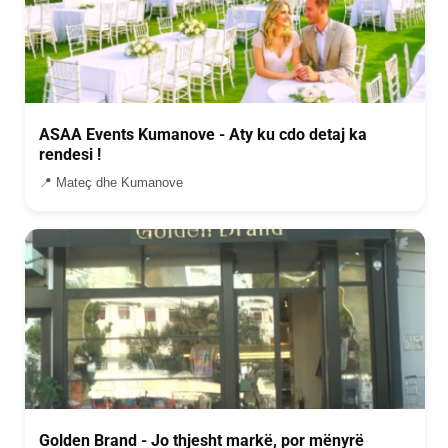
ASAA Events Kumanove - Aty ku cdo detaj ka
rendesi !
📍 Mateç dhe Kumanove
Golden Brand - Jo thjesht markë, por mënyrë