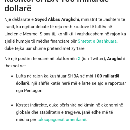
dollarë
JETA
Një deklaratë e
Seyed Abbas Araghchi
, ministrit të Jashtëm të
Iranit, ka ngritur debate të reja rreth kostove të luftës në
SPORTI
Lindjen e Mesme. Sipas tij, konflikti i vazhdueshëm në rajon ka
sjellë humbje të mëdha financiare për
Shtetet e Bashkuara
,
SHENDETI
duke tejkaluar shumë pretendimet zyrtare.
Në një postim të ndarë në platformën
X
(ish Twitter),
Araghchi
theksoi se:
Lufta në rajon ka kushtuar SHBA-së mbi
100 miliardë
dollarë
, një shifër katër herë më e lartë se ajo e raportuar
nga Pentagon.
Kostot indirekte, duke përfshirë ndikimin në ekonominë
globale dhe stabilitetin e tregjeve, janë edhe më të
mëdha për
taksapaguesit amerikanë
.