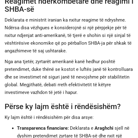
Reagimet ndërkombëtare dhe reagimi i
SHBA-së
Deklarata e ministrit iranian ka nxitur reagime të ndryshme.
Ndërsa disa vëzhgues e konsiderojnë si një përpjekje për të
nxitur ndjenjat anti-amerikanë, të tjerë e shohin si një sinjal të
vështirësive ekonomike që po përballon SHBA-ja për shkak të
angazhimeve të saj ushtarake.
Nga ana tjetër, zyrtarët amerikanë kanë hedhur poshtë
pretendimet, duke thënë se kostot e luftës janë të kontrolluara
dhe se investimet në siguri janë të nevojshme për stabilitetin
global. Megjithatë, debati rreth efektivitetit të këtyre
investimeve vazhdon të jetë i hapur.
Përse ky lajm është i rëndësishëm?
Ky lajm është i rëndësishëm për disa arsye:
Transparenca financiare:
Deklarata e
Araghchi
sjell në
dyshim pretendimet zyrtare të SHBA-së dhe nxit një