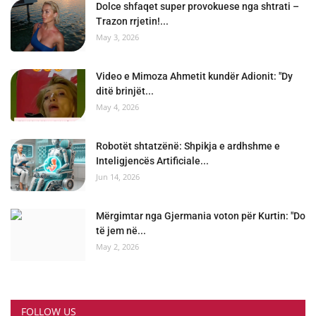
Dolce shfaqet super provokuese nga shtrati –
Trazon rrjetin!...
May 3, 2026
Video e Mimoza Ahmetit kundër Adionit: "Dy
ditë brinjët...
May 4, 2026
Robotët shtatzënë: Shpikja e ardhshme e
Inteligjencës Artificiale...
Jun 14, 2026
Mërgimtar nga Gjermania voton për Kurtin: "Do
të jem në...
May 2, 2026
FOLLOW US