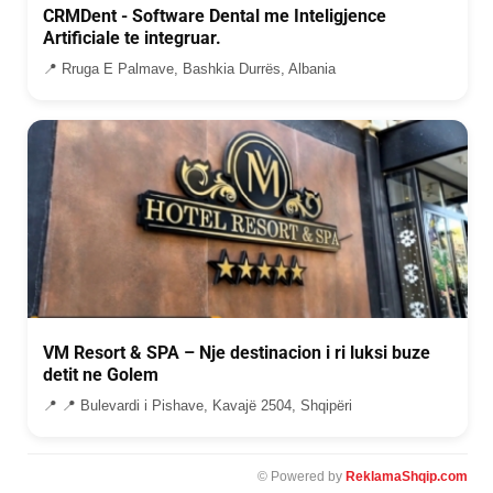
CRMDent - Software Dental me Inteligjence
Artificiale te integruar.
📍 Rruga E Palmave, Bashkia Durrës, Albania
VM Resort & SPA – Nje destinacion i ri luksi buze
detit ne Golem
📍 📍 Bulevardi i Pishave, Kavajë 2504, Shqipëri
© Powered by
ReklamaShqip.com