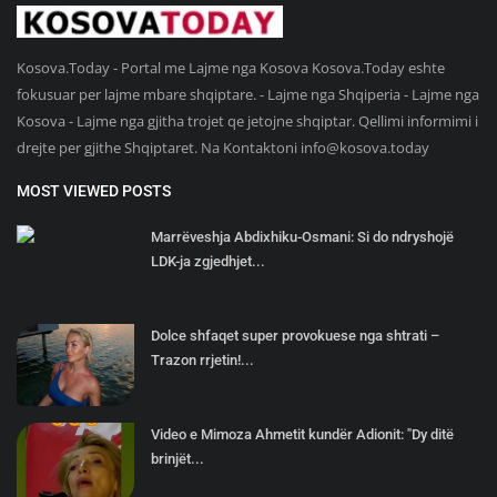
Kosova.Today - Portal me Lajme nga Kosova Kosova.Today eshte
fokusuar per lajme mbare shqiptare. - Lajme nga Shqiperia - Lajme nga
Kosova - Lajme nga gjitha trojet qe jetojne shqiptar. Qellimi informimi i
drejte per gjithe Shqiptaret. Na Kontaktoni
info@kosova.today
MOST VIEWED POSTS
Marrëveshja Abdixhiku-Osmani: Si do ndryshojë
LDK-ja zgjedhjet...
Dolce shfaqet super provokuese nga shtrati –
Trazon rrjetin!...
Video e Mimoza Ahmetit kundër Adionit: "Dy ditë
brinjët...