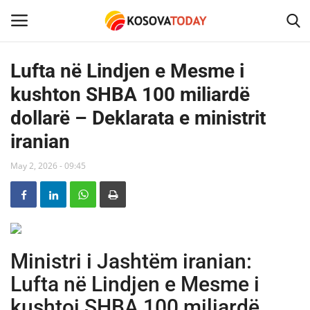
Lufta në Lindjen e Mesme i
kushton SHBA 100 miliardë
Home
dollarë – Deklarata e ministrit
KOSOVA
iranian
SHQIPERIA
May 2, 2026 - 09:45
MAQEDONIA
SHOWBIZ
Ministri i Jashtëm iranian:
BOTA
Lufta në Lindjen e Mesme i
kushtoi SHBA 100 miliardë
TECH