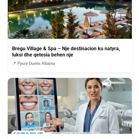
Bregu Village & Spa – Nje destinacion ku natyra,
luksi dhe qetesia behen nje
📍 Pjezë Durrës Albania