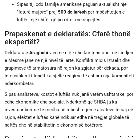
Sipas tij, çdo familje amerikane paguan aktualisht një
"faturë mujore" prej
500 dollarësh
për mbështetjen e
luftës, një shifër që po rritet me shpejtësi.
Prapaskenat e deklaratës: Cfarë thonë
ekspertët?
Deklarata e
Araghchi
vjen në një kohë kur tensionet në Lindjen
e Mesme janë në një nivel të lartë. Konflikti midis Izraelit dhe
grupimeve të armatosura në rajon ka zgjatur për dekada, por
intensifikimi i fundit ka sjellë reagime të ashpra nga komuniteti
ndërkombëtar.
Sipas analistëve, kostot e luftës nuk janë vetëm ushtarake, por
edhe ekonomike dhe sociale. Ndërkohë që SHBA-ja ka
investuar burime të mëdha në mbështetjen e aleatëve të saj në
rajon, efektet e luftës kanë ndikuar edhe në tregjet globale të
naftës dhe në stabilitetin e ekonomisë botërore.