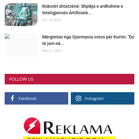
Robotët shtatzënë: Shpikja e ardhshme e
Inteligjencës Artificiale...
Jun 14, 2026
Mërgimtar nga Gjermania voton për Kurtin: "Do
të jem në...
May 2, 2026
FOLLOW US
Facebook
Instagram