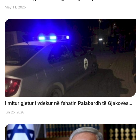
May 11, 2026
I mitur gjetur i vdekur në fshatin Palabardh të Gjakovës...
Jun 25, 2026