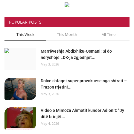
POPULAR POSTS
This Week
This Month
All Time
Marrëveshja Abdixhiku-Osmani: Si do
ndryshojë LDK-ja zgjedhjet...
May 3, 2026
Dolce shfaqet super provokuese nga shtrati –
Trazon rrjetin!...
May 3, 2026
Video e Mimoza Ahmetit kundër Adionit: "Dy
ditë brinjët...
May 4, 2026