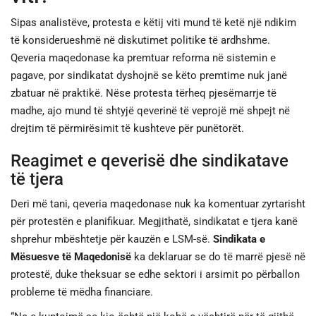
Sipas analistëve, protesta e këtij viti mund të ketë një ndikim
të konsiderueshmë në diskutimet politike të ardhshme.
Qeveria maqedonase ka premtuar reforma në sistemin e
pagave, por sindikatat dyshojnë se këto premtime nuk janë
zbatuar në praktikë. Nëse protesta tërheq pjesëmarrje të
madhe, ajo mund të shtyjë qeverinë të veprojë më shpejt në
drejtim të përmirësimit të kushteve për punëtorët.
Reagimet e qeverisë dhe sindikatave
të tjera
Deri më tani, qeveria maqedonase nuk ka komentuar zyrtarisht
për protestën e planifikuar. Megjithatë, sindikatat e tjera kanë
shprehur mbështetje për kauzën e LSM-së.
Sindikata e
Mësuesve të Maqedonisë
ka deklaruar se do të marrë pjesë në
protestë, duke theksuar se edhe sektori i arsimit po përballon
probleme të mëdha financiare.