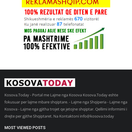
Kosova.Today - Portal me Lajme nga Kosova Kosova.Today eshte
fokusuar per lajme mbare shqiptare. - Lajme nga Shqiperia - Lajme nga
Kosova - Lajme nga gjitha trojet qe jetojne shqiptar. Qellimi informimi i
drejte per gjithe Shqiptaret. Na Kontaktoni
info@kosova.today
MOST VIEWED POSTS