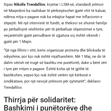
Sipas
Nikolla Trendafilov
, kryetar i LSM-së, standardi jetësor
në Maqedoni ka vazhduar të përkeqësohet gjatë vitit të kaluar,
ndërsa rritja e pagave nuk ka mbajtur hapat me inflacionin e
shpejtë. Në një intervistë të fundit, ai theksoi se shumë familje
po përballojnë vështirësi për të përballuar shpenzimet e tyre,
veçanërisht gjatë periudhave të zgjatura siç është vikendi i
gjatë për 1 Majin.
“Që nga fillimi i vitit, kemi organizuar protesta dhe bllokada të
ndryshme, por kjo nuk është mjaftueshëm. Më 1 Maj, ne do të
dalim sërish në rrugë së bashku me punëtorët, duke u bërë zëri
i tyre për rritjen e pagave. Është koha që të gjithë të
bashkohen, sepse kjo nuk është vetëm një kërkesë e
sindikatave, por një nevojë jetësore për qytetarët”, deklaroi
Trendafilov.
Thirrja për solidaritet:
Bashkimi i punëtorëve dhe