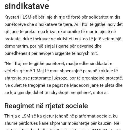
sindikatave
Kryetari i LSM-së bëri një thirrje të fortë për solidaritet midis
punëtorëve dhe sindikatave të tjera. Ai i ftoi të gjithë individët
që janë të prekur nga krizat ekonomike të marrin pjesë në
protestë, duke theksuar se aktiviteti nuk do të jetë vetëm një
demonstrim, por një sinjal i qartë për qeverinë dhe
punëdhënësit për nevojën urgjente të ndryshimit.
“Ne i ftojmë të gjithë punëtorët, madje edhe sindikatat e
vërteta, që më 1 Maj të mos shpenzojnë para në kokteje të
shtrenjta ose restorante luksoze, por të organizojnë protestë.
Ne duhet të tregojmë se pagat në Maqedoni janë të ulëta dhe
se kjo gjendje duhet të ndryshojë menjëherë”, shtoi ai.
Reagimet në rrjetet sociale
Thirrja e LSM-së ka gjetur jehonë në platformat sociale, ku
shumë përdorues kanë shprehur mbështetje për kauzën. Në