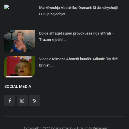
Marrëveshja Abdixhiku-Osmani: Si do ndryshojë
LDK-ja zgjedhjet...
Dolce shfaqet super provokuese nga shtrati –
Trazon rrjetin!...
Video e Mimoza Ahmetit kundër Adionit: "Dy ditë
brinjët...
SOCIAL MEDIA
Copyright 2022 Kosovatoday - All Rights Reserved.