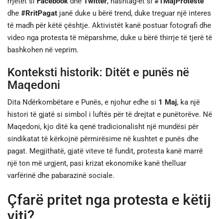
rrjetet si
Facebook
dhe
Twitter
, hashtag-ët si
#1MajProtestë
dhe
#RritPagat
janë duke u bërë trend, duke treguar një interes
të madh për këtë çështje. Aktivistët kanë postuar fotografi dhe
video nga protesta të mëparshme, duke u bërë thirrje të tjerë të
bashkohen në veprim.
Konteksti historik: Ditët e punës në
Maqedoni
Dita Ndërkombëtare e Punës, e njohur edhe si
1 Maj
, ka një
histori të gjatë si simbol i luftës për të drejtat e punëtorëve. Në
Maqedoni, kjo ditë ka qenë tradicionalisht një mundësi për
sindikatat të kërkojnë përmirësime në kushtet e punës dhe
pagat. Megjithatë, gjatë viteve të fundit, protesta kanë marrë
një ton më urgjent, pasi krizat ekonomike kanë thelluar
varfërinë dhe pabarazinë sociale.
Çfarë pritet nga protesta e këtij
viti?