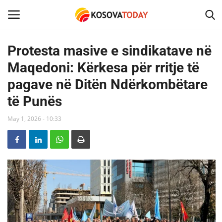
Protesta masive e sindikatave në
Maqedoni: Kërkesa për rritje të
Home
pagave në Ditën Ndërkombëtare
KOSOVA
të Punës
SHQIPERIA
May 1, 2026 - 10:33
MAQEDONIA
SHOWBIZ
BOTA
TECH