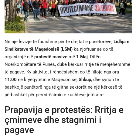
JETA
SPORTI
Në një lëvizje të fuqishme për të drejtat e punëtorëve,
Lidhja e
SHENDETI
Sindikatave të Maqedonisë (LSM)
ka njoftuar se do të
organizojë një
protestë masive
më
1 Maj
, Ditën
Ndërkombëtare të Punës, duke kërkuar rritje të menjëhershme
të pagave. Ky aktivitet i rëndësishëm do të fillojë nga ora
11:00
në kryeqytetin e Maqedonisë,
Shkup
, dhe synon të
bashkojë punëtorë nga të gjitha sektorët në një kërkesë të
përbashkët për përmirësimin e kushteve jetësore.
Prapavija e protestës: Rritja e
çmimeve dhe stagnimi i
pagave