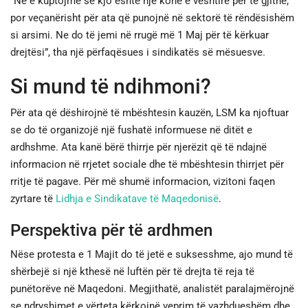
“Ne e kuptojmë se kjo është një kohë e vështirë për të gjithë,
por veçanërisht për ata që punojnë në sektorë të rëndësishëm
si arsimi. Ne do të jemi në rrugë më 1 Maj për të kërkuar
drejtësi”, tha një përfaqësues i sindikatës së mësuesve.
Si mund të ndihmoni?
Për ata që dëshirojnë të mbështesin kauzën, LSM ka njoftuar
se do të organizojë një fushatë informuese në ditët e
ardhshme. Ata kanë bërë thirrje për njerëzit që të ndajnë
informacion në rrjetet sociale dhe të mbështesin thirrjet për
rritje të pagave. Për më shumë informacion, vizitoni faqen
zyrtare të
Lidhja e Sindikatave të Maqedonisë
.
Perspektiva për të ardhmen
Nëse protesta e 1 Majit do të jetë e suksesshme, ajo mund të
shërbejë si një kthesë në luftën për të drejta të reja të
punëtorëve në Maqedoni. Megjithatë, analistët paralajmërojnë
se ndryshimet e vërteta kërkojnë veprim të vazhdueshëm dhe