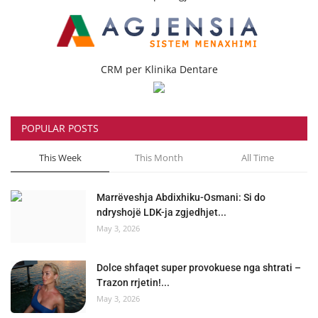
CRM per Klinika Dentare
POPULAR POSTS
This Week
This Month
All Time
Marrëveshja Abdixhiku-Osmani: Si do
ndryshojë LDK-ja zgjedhjet...
May 3, 2026
Dolce shfaqet super provokuese nga shtrati –
Trazon rrjetin!...
May 3, 2026