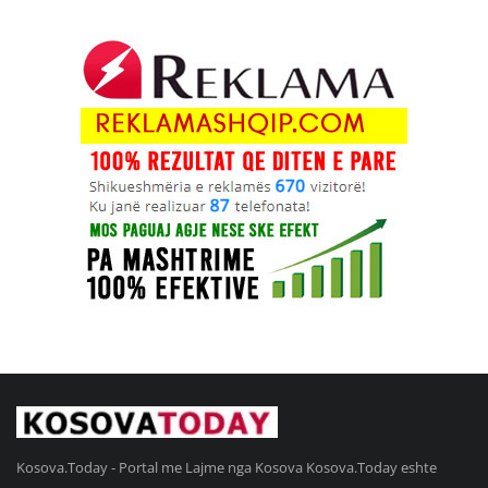
Kosova.Today - Portal me Lajme nga Kosova Kosova.Today eshte