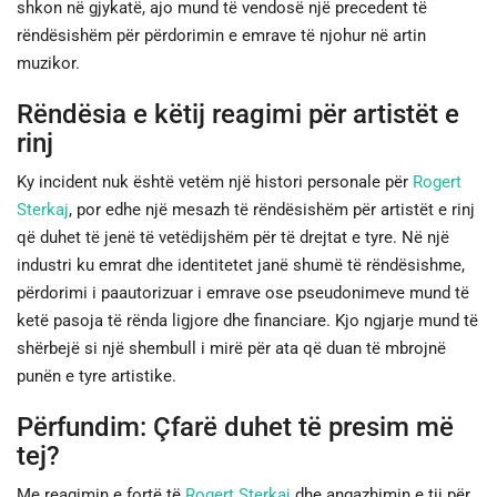
shkon në gjykatë, ajo mund të vendosë një precedent të
rëndësishëm për përdorimin e emrave të njohur në artin
muzikor.
Rëndësia e këtij reagimi për artistët e
rinj
Ky incident nuk është vetëm një histori personale për
Rogert
Sterkaj
, por edhe një mesazh të rëndësishëm për artistët e rinj
që duhet të jenë të vetëdijshëm për të drejtat e tyre. Në një
industri ku emrat dhe identitetet janë shumë të rëndësishme,
përdorimi i paautorizuar i emrave ose pseudonimeve mund të
ketë pasoja të rënda ligjore dhe financiare. Kjo ngjarje mund të
shërbejë si një shembull i mirë për ata që duan të mbrojnë
punën e tyre artistike.
Përfundim: Çfarë duhet të presim më
tej?
Me reagimin e fortë të
Rogert Sterkaj
dhe angazhimin e tij për