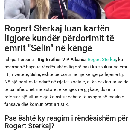
JETA
Rogert Sterkaj luan kartën
SPORTI
ligjore kundër përdorimit të
SHENDETI
emrit "Selin" në këngë
Ish-participanti i
Big Brother VIP Albania
,
Rogert Sterkaj
, ka
ndërmarrë hapa të rëndësishëm ligjorë pasi ka zbuluar se emri
i tij i vërtetë,
Selin
, është përdorur në një këngë pa lejen e tij.
Në një postim të ndarë në rrjetet sociale, ai ka deklaruar se do
të ballafaqohet me autorët e këngës në gjykatë, duke iu
referuar një situate që ka nxitur debate të ashpra në mesin e
fansave dhe komunitetit artistik.
Pse është ky reagim i rëndësishëm për
Rogert Sterkaj?