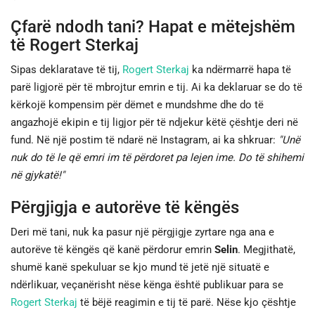
Çfarë ndodh tani? Hapat e mëtejshëm
të Rogert Sterkaj
Sipas deklaratave të tij,
Rogert Sterkaj
ka ndërmarrë hapa të
parë ligjorë për të mbrojtur emrin e tij. Ai ka deklaruar se do të
kërkojë kompensim për dëmet e mundshme dhe do të
angazhojë ekipin e tij ligjor për të ndjekur këtë çështje deri në
fund. Në një postim të ndarë në Instagram, ai ka shkruar:
"Unë
nuk do të le që emri im të përdoret pa lejen ime. Do të shihemi
në gjykatë!"
Përgjigja e autorëve të këngës
Deri më tani, nuk ka pasur një përgjigje zyrtare nga ana e
autorëve të këngës që kanë përdorur emrin
Selin
. Megjithatë,
shumë kanë spekuluar se kjo mund të jetë një situatë e
ndërlikuar, veçanërisht nëse kënga është publikuar para se
Rogert Sterkaj
të bëjë reagimin e tij të parë. Nëse kjo çështje