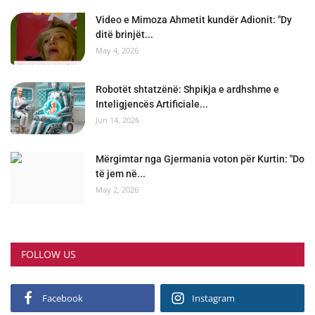
Video e Mimoza Ahmetit kundër Adionit: "Dy
ditë brinjët...
May 4, 2026
Robotët shtatzënë: Shpikja e ardhshme e
Inteligjencës Artificiale...
Jun 14, 2026
Mërgimtar nga Gjermania voton për Kurtin: "Do
të jem në...
May 2, 2026
FOLLOW US
Facebook
Instagram