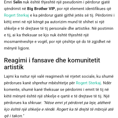
Emri
Selin
nuk është thjeshtë një pseudonim i përdorur gjatë
qëndrimit në
Big Brother VIP
, por një element identifikues që
Rogert Sterkaj
e ka përdorur gjatë gjithë jetës së tij. Përdorimi i
këtij emri në një këngë pa autorizim mund të shihet si një
shkelje e të drejtave të tij personale dhe artistike. Në postimin
e tij, ai ka theksuar se kjo nuk është thjeshtë një
mosmarrëveshje e vogël, por një çështje që do të zgjidhet në
mënyrë ligjore.
Reagimi i fansave dhe komunitetit
artistik
Lajmi ka nxitur një valë reagimesh në rrjetet sociale, ku shumë
përdorues kanë shprehur mbështetje për
Rogert Sterkaj
. Ndër
komente, shumë kanë theksuar se përdorimi i emrit të tij në
këtë mënyrë është një shkelje e qartë e të drejtave të tij. Një
përdorues ka shkruar:
"Nëse emri yt përdoret pa leje, atëherë
kjo është një shkelje e rëndë. Rogert ka të drejtë të mbrojë atë
që i takon."