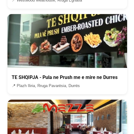
📍 Westwood Meathouse, Rruga Egnatia
TE SHQIPJA - Pula ne Prush me e mire ne Durres
📍 Plazh Iliria, Rruga Pavarësia, Durrës