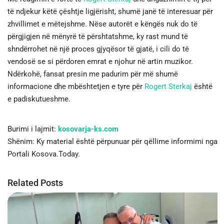
të ndjekur këtë çështje ligjërisht, shumë janë të interesuar për
zhvillimet e mëtejshme. Nëse autorët e këngës nuk do të
përgjigjen në mënyrë të përshtatshme, ky rast mund të
shndërrohet në një proces gjyqësor të gjatë, i cili do të
vendosë se si përdoren emrat e njohur në artin muzikor.
Ndërkohë, fansat presin me padurim për më shumë
informacione dhe mbështetjen e tyre për
Rogert Sterkaj
është
e padiskutueshme.
Burimi i lajmit:
kosovarja-ks.com
Shënim: Ky material është përpunuar për qëllime informimi nga
Portali Kosova.Today.
Related Posts