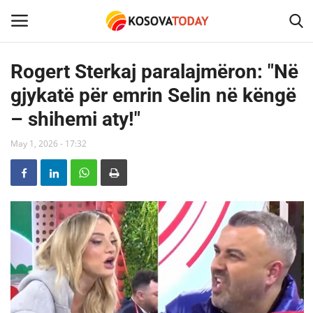
Rogert Sterkaj paralajmëron: "Në
gjykatë për emrin Selin në këngë
Home
– shihemi aty!"
KOSOVA
May 1, 2026 - 17:32
SHQIPERIA
MAQEDONIA
SHOWBIZ
BOTA
TECH