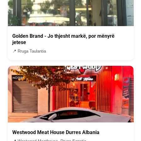
Golden Brand - Jo thjesht markë, por mënyrë
jetese
📍 Rruga Taulantia
Westwood Meat House Durres Albania