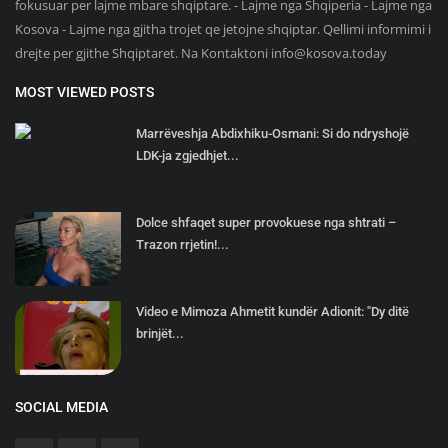
fokusuar per lajme mbare shqiptare. - Lajme nga Shqiperia - Lajme nga
Kosova - Lajme nga gjitha trojet qe jetojne shqiptar. Qellimi informimi i
drejte per gjithe Shqiptaret. Na Kontaktoni
info@kosova.today
MOST VIEWED POSTS
Marrëveshja Abdixhiku-Osmani: Si do ndryshojë
LDK-ja zgjedhjet...
Dolce shfaqet super provokuese nga shtrati –
Trazon rrjetin!...
Video e Mimoza Ahmetit kundër Adionit: "Dy ditë
brinjët...
SOCIAL MEDIA