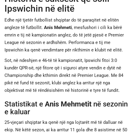
Ipswichin në elitë
JETA
Edhe një tjetër futbollist shqiptar do të paraqitet në elitën
angleze të futbollit.
Anis Mehmeti
, mesfushori i cili ka bërë
SPORTI
emrin e tij në kampionatin anglez, do të jetë pjesë e Premier
League në sezonin e ardhshëm. Performanca e tij me
SHENDETI
Ipswichin ka qenë vendimtare për rikthimin e klubit në elitë.
Sot, në ndeshjen e 46-të të kampionatit, Ipswichi fitoi 3:0
kundër QPR-së, një fitore që i siguroi atyre vendin e dytë në
Championship dhe kthimin direkt në Premier League. Me 84
pikë në fund të sezonit, klubi anglez ka arritur një nga
objektivat më të rëndësishëm në historinë e tyre të fundit.
Statistikat e
Anis Mehmetit
në sezonin
e kaluar
25-vjeçari shqiptar ka qenë një nga lojtarët më të dalluar në
ekip. Në këtë sezon, ai ka arritur 11 gola dhe 8 asistime në 50