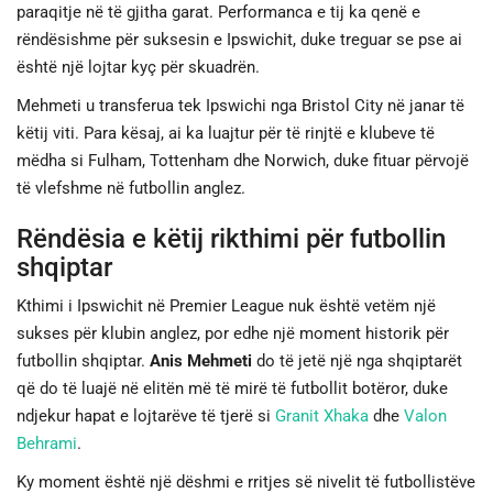
paraqitje në të gjitha garat. Performanca e tij ka qenë e
rëndësishme për suksesin e Ipswichit, duke treguar se pse ai
është një lojtar kyç për skuadrën.
Mehmeti u transferua tek Ipswichi nga Bristol City në janar të
këtij viti. Para kësaj, ai ka luajtur për të rinjtë e klubeve të
mëdha si Fulham, Tottenham dhe Norwich, duke fituar përvojë
të vlefshme në futbollin anglez.
Rëndësia e këtij rikthimi për futbollin
shqiptar
Kthimi i Ipswichit në Premier League nuk është vetëm një
sukses për klubin anglez, por edhe një moment historik për
futbollin shqiptar.
Anis Mehmeti
do të jetë një nga shqiptarët
që do të luajë në elitën më të mirë të futbollit botëror, duke
ndjekur hapat e lojtarëve të tjerë si
Granit Xhaka
dhe
Valon
Behrami
.
Ky moment është një dëshmi e rritjes së nivelit të futbollistëve