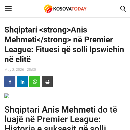
Shqiptari <strong>Anis
Mehmeti</strong> në Premier
Home
League: Fituesi që solli Ipswichin
KOSOVA
në elitë
SHQIPERIA
May 2, 2026 - 20:30
MAQEDONIA
SHOWBIZ
Shqiptari
Anis Mehmeti
do të
BOTA
luajë në Premier League:
Historia e suksesit që solli
TECH