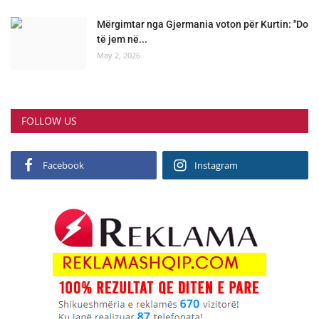
Mërgimtar nga Gjermania voton për Kurtin: "Do
të jem në...
May 2, 2026
FOLLOW US
Facebook
Instagram