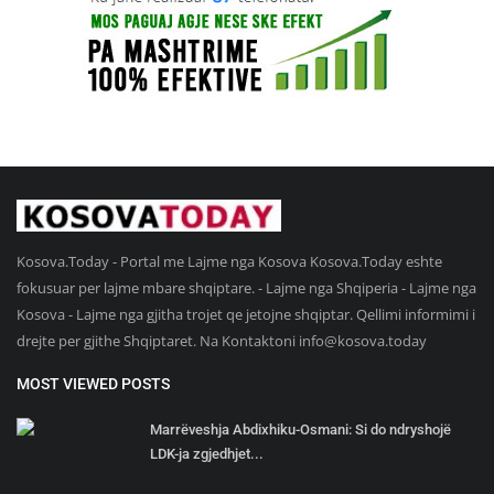
Kosova.Today - Portal me Lajme nga Kosova Kosova.Today eshte
fokusuar per lajme mbare shqiptare. - Lajme nga Shqiperia - Lajme nga
Kosova - Lajme nga gjitha trojet qe jetojne shqiptar. Qellimi informimi i
drejte per gjithe Shqiptaret. Na Kontaktoni
info@kosova.today
MOST VIEWED POSTS
Marrëveshja Abdixhiku-Osmani: Si do ndryshojë
LDK-ja zgjedhjet...