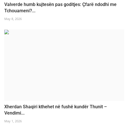
Valverde humb kujtesën pas goditjes: Çfarë ndodhi me
Tchouameni?...
May 8, 2026
Xherdan Shaqiri kthehet në fushë kundër Thunit –
Vendimi...
May 1, 2026