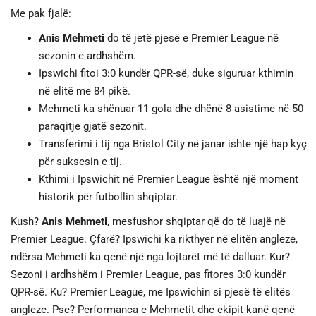
Me pak fjalë:
Anis Mehmeti
do të jetë pjesë e Premier League në
sezonin e ardhshëm.
Ipswichi fitoi 3:0 kundër QPR-së, duke siguruar kthimin
në elitë me 84 pikë.
Mehmeti ka shënuar 11 gola dhe dhënë 8 asistime në 50
paraqitje gjatë sezonit.
Transferimi i tij nga Bristol City në janar ishte një hap kyç
për suksesin e tij.
Kthimi i Ipswichit në Premier League është një moment
historik për futbollin shqiptar.
Kush?
Anis Mehmeti
, mesfushor shqiptar që do të luajë në
Premier League. Çfarë? Ipswichi ka rikthyer në elitën angleze,
ndërsa Mehmeti ka qenë një nga lojtarët më të dalluar. Kur?
Sezoni i ardhshëm i Premier League, pas fitores 3:0 kundër
QPR-së. Ku? Premier League, me Ipswichin si pjesë të elitës
angleze. Pse? Performanca e Mehmetit dhe ekipit kanë qenë