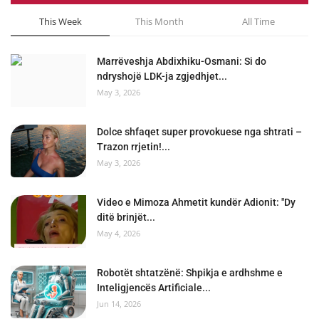
This Week
This Month
All Time
Marrëveshja Abdixhiku-Osmani: Si do
ndryshojë LDK-ja zgjedhjet...
May 3, 2026
Dolce shfaqet super provokuese nga shtrati –
Trazon rrjetin!...
May 3, 2026
Video e Mimoza Ahmetit kundër Adionit: "Dy
ditë brinjët...
May 4, 2026
Robotët shtatzënë: Shpikja e ardhshme e
Inteligjencës Artificiale...
Jun 14, 2026