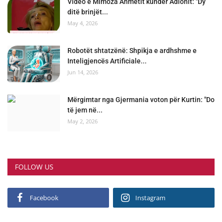
Video e Mimoza Ahmetit kundër Adionit: "Dy
ditë brinjët...
May 4, 2026
Robotët shtatzënë: Shpikja e ardhshme e
Inteligjencës Artificiale...
Jun 14, 2026
Mërgimtar nga Gjermania voton për Kurtin: "Do
të jem në...
May 2, 2026
FOLLOW US
Facebook
Instagram