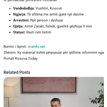
të përcaktuar plotësisht rrethanat.
Vendndodhja:
Vushtrri, Kosovë
Ngjarja:
Të shtëna me armë gjatë një dasme
Arrestimi:
Një person i dyshuar
Gjetja:
Armë Zaraki, fishek, gjashtë gëzhoja 9 mm
Statusi:
Rasti nën hetim
Burimi i lajmit:
orainfo.net
Shënim: Ky material është përpunuar për qëllime informimi nga
Portali Kosova.Today.
Related Posts