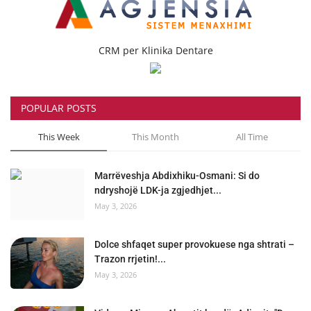
CRM per Klinika Dentare
POPULAR POSTS
This Week
This Month
All Time
Marrëveshja Abdixhiku-Osmani: Si do
ndryshojë LDK-ja zgjedhjet...
May 3, 2026
Dolce shfaqet super provokuese nga shtrati –
Trazon rrjetin!...
May 3, 2026