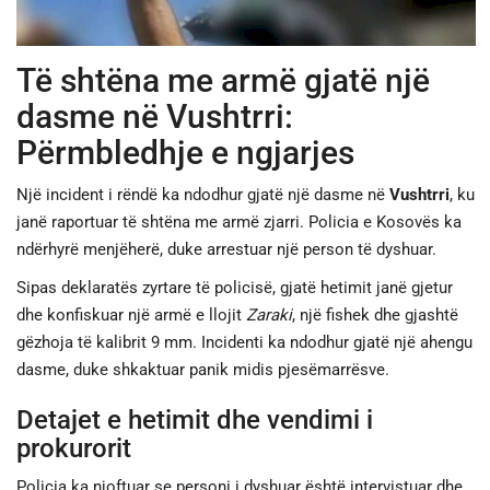
JETA
Të shtëna me armë gjatë një
SPORTI
dasme në Vushtrri:
Përmbledhje e ngjarjes
SHENDETI
Një incident i rëndë ka ndodhur gjatë një dasme në
Vushtrri
, ku
janë raportuar të shtëna me armë zjarri. Policia e Kosovës ka
ndërhyrë menjëherë, duke arrestuar një person të dyshuar.
Sipas deklaratës zyrtare të policisë, gjatë hetimit janë gjetur
dhe konfiskuar një armë e llojit
Zaraki
, një fishek dhe gjashtë
gëzhoja të kalibrit 9 mm. Incidenti ka ndodhur gjatë një ahengu
dasme, duke shkaktuar panik midis pjesëmarrësve.
Detajet e hetimit dhe vendimi i
prokurorit
Policia ka njoftuar se personi i dyshuar është intervistuar dhe,