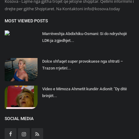
Kosova - Lajme nga gjitha trojet qe jetojne shqiptar. Qellimi informimi i
drejte per gjithe Shqiptaret. Na Kontaktoni
info@kosova.today
MOST VIEWED POSTS
Marrëveshja Abdixhiku-Osmani: Si do ndryshojë
LDK-ja zgjedhjet...
Dolce shfaqet super provokuese nga shtrati –
Trazon rrjetin!...
Video e Mimoza Ahmetit kundër Adionit: "Dy ditë
brinjët...
SOCIAL MEDIA