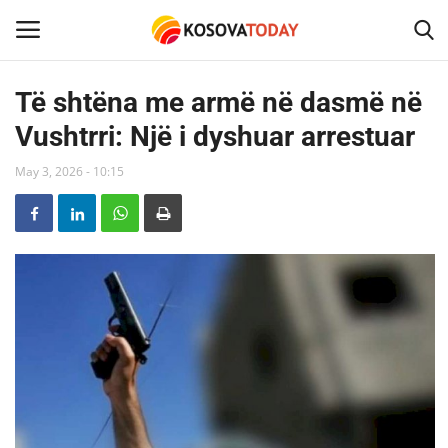
Të shtëna me armë në dasmë në
Vushtrri: Një i dyshuar arrestuar
Home
May 3, 2026 - 10:15
KOSOVA
SHQIPERIA
MAQEDONIA
SHOWBIZ
BOTA
TECH