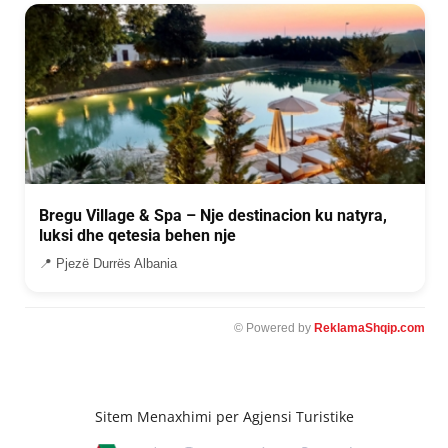
Bregu Village & Spa – Nje destinacion ku natyra,
luksi dhe qetesia behen nje
📍 Pjezë Durrës Albania
© Powered by
ReklamaShqip.com
Sitem Menaxhimi per Agjensi Turistike