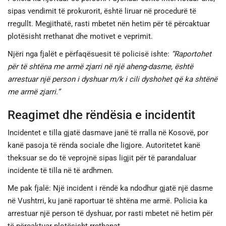
sipas vendimit të prokurorit, është liruar në procedurë të
rregullt. Megjithatë, rasti mbetet nën hetim për të përcaktuar
plotësisht rrethanat dhe motivet e veprimit.
Njëri nga fjalët e përfaqësuesit të policisë ishte:
“Raportohet
për të shtëna me armë zjarri në një aheng-dasme, është
arrestuar një person i dyshuar m/k i cili dyshohet që ka shtënë
me armë zjarri.”
Reagimet dhe rëndësia e incidentit
Incidentet e tilla gjatë dasmave janë të rralla në Kosovë, por
kanë pasoja të rënda sociale dhe ligjore. Autoritetet kanë
theksuar se do të veprojnë sipas ligjit për të parandaluar
incidente të tilla në të ardhmen.
Me pak fjalë: Një incident i rëndë ka ndodhur gjatë një dasme
në Vushtrri, ku janë raportuar të shtëna me armë. Policia ka
arrestuar një person të dyshuar, por rasti mbetet në hetim për