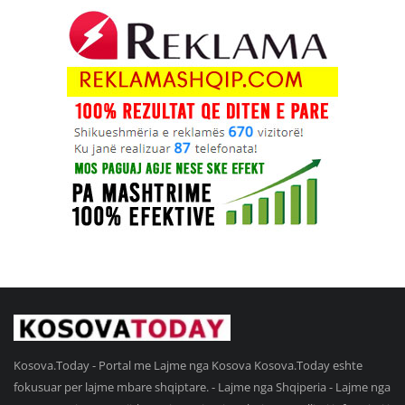
Kosova.Today - Portal me Lajme nga Kosova Kosova.Today eshte
fokusuar per lajme mbare shqiptare. - Lajme nga Shqiperia - Lajme nga