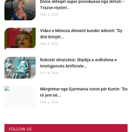
Dolce shfaqet super provokuese nga shtrati –
Trazon rrjetin!...
May 3, 2026
Video e Mimoza Ahmetit kundër Adionit: "Dy
ditë brinjët...
May 4, 2026
Robotët shtatzënë: Shpikja e ardhshme e
Inteligjencës Artificiale...
Jun 14, 2026
Mërgimtar nga Gjermania voton për Kurtin: "Do
të jem në...
May 2, 2026
FOLLOW US