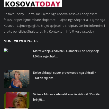
Kosova.Today - Portal me Lajme nga Kosova Kosova.Today eshte
fokusuar per lajme mbare shqiptare. - Lajme nga Shqiperia - Lajme nga
Kosova - Lajme nga gjitha trojet qe jetojne shqiptar. Qellimi informimi i
drejte per gjithe Shqiptaret. Na Kontaktoni
info@kosova.today
MOST VIEWED POSTS
Marrëveshja Abdixhiku-Osmani: Si do ndryshojë
LDK-ja zgjedhjet...
Dolce shfaqet super provokuese nga shtrati –
Trazon rrjetin!...
Video e Mimoza Ahmetit kundër Adionit: "Dy ditë
brinjët...