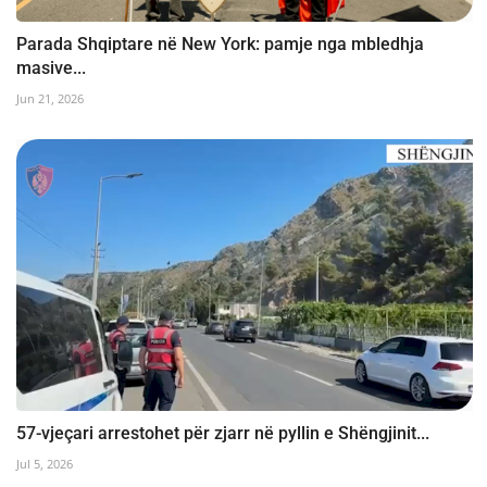
Parada Shqiptare në New York: pamje nga mbledhja
masive...
Jun 21, 2026
57-vjeçari arrestohet për zjarr në pyllin e Shëngjinit...
Jul 5, 2026