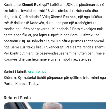
Kush ishte
Xhemë Rexhepi
? Luftëtar i UÇK-së, pjesëmarrës në
tre luftëra, invalid për mbi 18 vite, simbol i rezistencës dhe
dinjitetit. Çfarë ndodhi? Vdiq
Xhemë Rexhepi
, një nga luftëtarët
më të dalluar të Kosovës, duke lënë pas një trashëgimi të
madhe në luftën për pavarësi. Kur ndodhi? Data e vdekjes nuk
është specifikuar, por lajmi u njoftua nga
Sami Lushtaku
në
postimin e tij. Ku ndodhi? Lajmi u njoftua përmes rrjetit social
nga
Sami Lushtaku
, kreu i Skënderajt. Pse është rëndësishëm?
Për kontributin e tij të pazëvendësueshëm në luftën për lirinë e
Kosovës dhe trashëgiminë e tij si simbol i rezistencës.
Burimi i lajmit:
orainfo.net
Shënim: Ky material është përpunuar për qëllime informimi nga
Portali Kosova.Today.
Related Posts