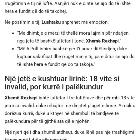
rrugëtimin e tij në luftë. Asnjëri nuk e dinte se ajo do të ishte
hera e fundit që do të takohej.
Në postimin e tij,
Lushtaku
shprehet me emocion:
“Me dhimbje e mërzi të thellë mora lajmin për ndarjen
nga jeta të bashkëluftëtarit tonë,
Xhemë Rexhepi
.”
“Më 6 Prill ishim bashkë për t’i uruar ditëlindjen, duke
kujtuar sakrificat dhe rrugëtimin e tij, pa e ditur se ajo do
të ishte hera e fundit që do ta takoja.”
Një jetë e kushtuar lirinë: 18 vite si
invalid, por kurrë i palëkundur
Xhemë Rexhepi
ishte luftëtar i tre luftërave dhe për mbi 18 vite
jetoi si invalid, duke mbajtur me dinjitet plagët e lirisë. Ai nuk u
dorëzua kurrë, duke u kthyer në shembull të bindjeve të
palëkundura për të gjithë ata që e njohën.
Një njeri që i dha shumë atdheut, duke lënë pas një trashëgimi