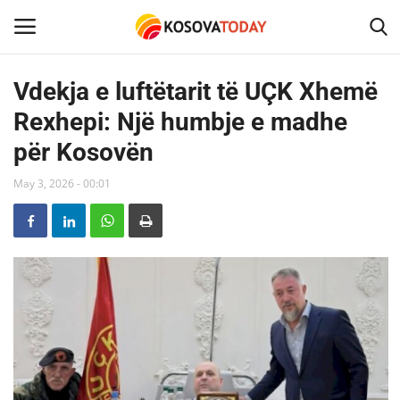
Vdekja e luftëtarit të UÇK Xhemë
Rexhepi: Një humbje e madhe
Home
për Kosovën
KOSOVA
May 3, 2026 - 00:01
SHQIPERIA
MAQEDONIA
SHOWBIZ
BOTA
TECH