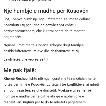
të pasur në luftën për pavarësi.
Një humbje e madhe për Kosovën
Sot, Kosova humb një nga luftëtarët e saj më të dalluar.
Kontributi i tij për lirinë që gëzohet sot është i
pazëvendësueshëm, dhe kujtimi për të do të mbetet i
përjetshëm.
Ngushëllimet më të sinqerta shkojnë drejt familjes,
bashkëluftëtarëve, miqve dhe dashamirëve të tij.
Lavdi jetës dhe veprës së tij!
Me pak fjalë:
Xhemë Rexhepi
ishte një nga figurat më të rëndësishme të
luftës për lirinë e Kosovës. Luftëtar i tre konflikteve, ai mbeti
simbol i rezistencës dhe dinjitetit. Vdekja e tij është një
humbje e madhe për të gjithë ata që e njohën dhe e
respektuan. Kujtimi për të do të mbetet i përjetshëm.