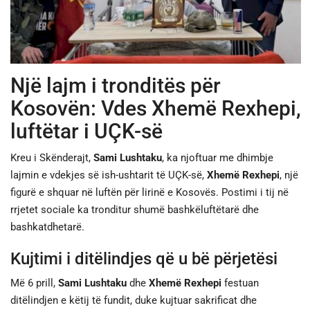
JETA
SPORTI
Një lajm i tronditës për
SHENDETI
Kosovën: Vdes Xhemë Rexhepi,
luftëtar i UÇK-së
Kreu i Skënderajt,
Sami Lushtaku
, ka njoftuar me dhimbje
lajmin e vdekjes së ish-ushtarit të UÇK-së,
Xhemë Rexhepi
, një
figurë e shquar në luftën për lirinë e Kosovës. Postimi i tij në
rrjetet sociale ka tronditur shumë bashkëluftëtarë dhe
bashkatdhetarë.
Kujtimi i ditëlindjes që u bë përjetësi
Më 6 prill,
Sami Lushtaku
dhe
Xhemë Rexhepi
festuan
ditëlindjen e këtij të fundit, duke kujtuar sakrificat dhe