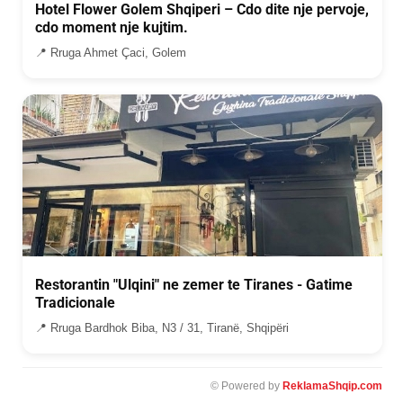
Hotel Flower Golem Shqiperi – Cdo dite nje pervoje,
cdo moment nje kujtim.
📍 Rruga Ahmet Çaci, Golem
Restorantin "Ulqini" ne zemer te Tiranes - Gatime
Tradicionale
📍 Rruga Bardhok Biba, N3 / 31, Tiranë, Shqipëri
© Powered by
ReklamaShqip.com