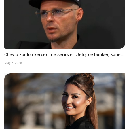
Cllevio zbulon kërcënime serioze: "Jetoj në bunker, kanë...
May 3, 2026