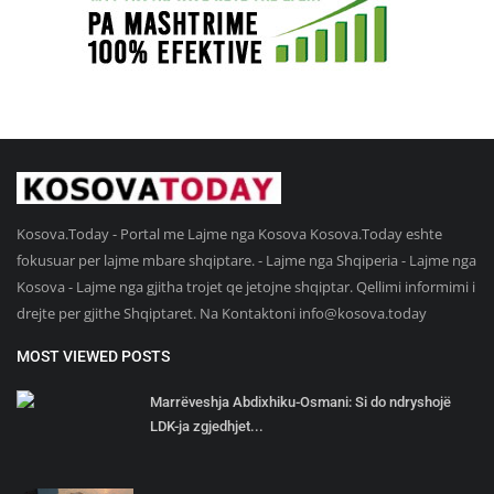
Kosova.Today - Portal me Lajme nga Kosova Kosova.Today eshte
fokusuar per lajme mbare shqiptare. - Lajme nga Shqiperia - Lajme nga
Kosova - Lajme nga gjitha trojet qe jetojne shqiptar. Qellimi informimi i
drejte per gjithe Shqiptaret. Na Kontaktoni
info@kosova.today
MOST VIEWED POSTS
Marrëveshja Abdixhiku-Osmani: Si do ndryshojë
LDK-ja zgjedhjet...