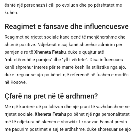
është një personazh i cili po evoluon dhe po përshtatet me
kohën.
Reagimet e fansave dhe influencuesve
Reagimet në rrjetet sociale kanë qenë të menjëhershme dhe
shumë pozitive. Ndjekësit e saj kanë shprehur admirim për
pamjen e re të
Xheneta Fetahu
, duke e quajtur atë
"mbretëreshë e pamjes" dhe "yll i vërtetë". Disa influencues
kanë shprehur interes për të marrë këshilla stilistike nga ajo,
duke treguar se ajo po bëhet një referencë në fushën e modës
në Kosovë.
Çfarë na pret në të ardhmen?
Me një karrierë që po lulëzon dhe një prani të vazhdueshme në
rrjetet sociale,
Xheneta Fetahu
po bëhet një nga personalitetet
më të ndjekura në skenën e showbizit kosovar. Fansat presin
me padurim postimet e saj të ardhshme, duke shpresuar se ajo