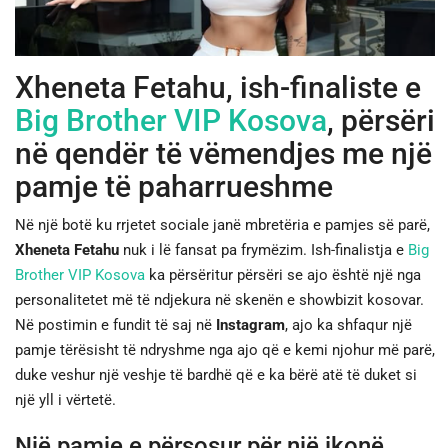
JETA
Xheneta Fetahu, ish-finaliste e
SPORTI
Big Brother VIP Kosova
, përsëri
SHENDETI
në qendër të vëmendjes me një
pamje të paharrueshme
Në një botë ku rrjetet sociale janë mbretëria e pamjes së parë,
Xheneta Fetahu
nuk i lë fansat pa frymëzim. Ish-finalistja e
Big
Brother VIP Kosova
ka përsëritur përsëri se ajo është një nga
personalitetet më të ndjekura në skenën e showbizit kosovar.
Në postimin e fundit të saj në
Instagram
, ajo ka shfaqur një
pamje tërësisht të ndryshme nga ajo që e kemi njohur më parë,
duke veshur një veshje të bardhë që e ka bërë atë të duket si
një yll i vërtetë.
Një pamje e përsosur për një ikonë