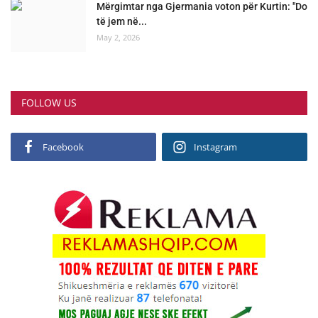
Mërgimtar nga Gjermania voton për Kurtin: "Do
të jem në...
May 2, 2026
FOLLOW US
Facebook
Instagram