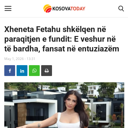
Xheneta Fetahu shkëlqen në
paraqitjen e fundit: E veshur në
Home
të bardha, fansat në entuziazëm
KOSOVA
May 1, 2026 - 13:31
SHQIPERIA
MAQEDONIA
SHOWBIZ
BOTA
TECH