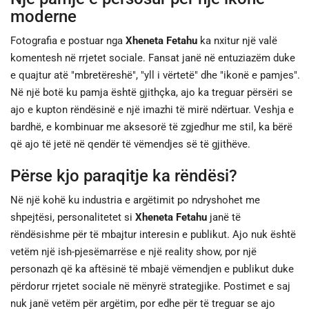
moderne
Fotografia e postuar nga
Xheneta Fetahu
ka nxitur një valë
komentesh në rrjetet sociale. Fansat janë në entuziazëm duke
e quajtur atë "mbretëreshë", "yll i vërtetë" dhe "ikonë e pamjes".
Në një botë ku pamja është gjithçka, ajo ka treguar përsëri se
ajo e kupton rëndësinë e një imazhi të mirë ndërtuar. Veshja e
bardhë, e kombinuar me aksesorë të zgjedhur me stil, ka bërë
që ajo të jetë në qendër të vëmendjes së të gjithëve.
Përse kjo paraqitje ka rëndësi?
Në një kohë ku industria e argëtimit po ndryshohet me
shpejtësi, personalitetet si
Xheneta Fetahu
janë të
rëndësishme për të mbajtur interesin e publikut. Ajo nuk është
vetëm një ish-pjesëmarrëse e një reality show, por një
personazh që ka aftësinë të mbajë vëmendjen e publikut duke
përdorur rrjetet sociale në mënyrë strategjike. Postimet e saj
nuk janë vetëm për argëtim, por edhe për të treguar se ajo