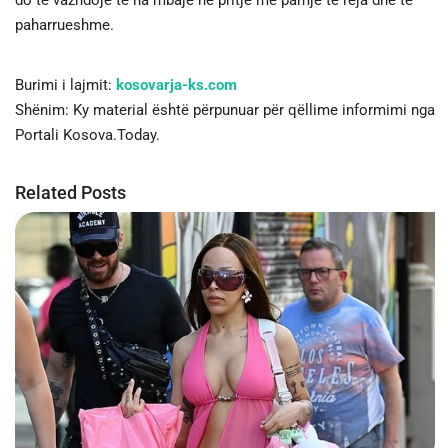
do të vazhdojë të na mbajë në pritje me pamje të reja dhe të
paharrueshme.
Burimi i lajmit:
kosovarja-ks.com
Shënim: Ky material është përpunuar për qëllime informimi nga
Portali Kosova.Today.
Related Posts