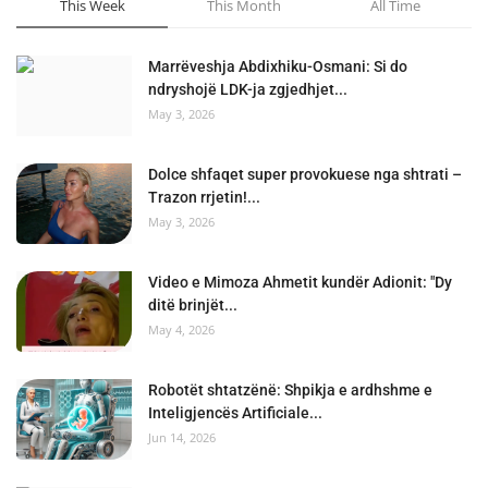
This Week
This Month
All Time
Marrëveshja Abdixhiku-Osmani: Si do
ndryshojë LDK-ja zgjedhjet...
May 3, 2026
Dolce shfaqet super provokuese nga shtrati –
Trazon rrjetin!...
May 3, 2026
Video e Mimoza Ahmetit kundër Adionit: "Dy
ditë brinjët...
May 4, 2026
Robotët shtatzënë: Shpikja e ardhshme e
Inteligjencës Artificiale...
Jun 14, 2026