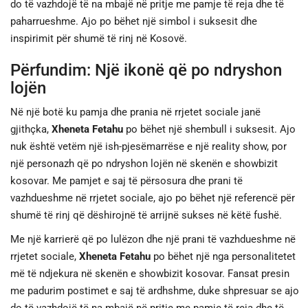
do të vazhdojë të na mbajë në pritje me pamje të reja dhe të
paharrueshme. Ajo po bëhet një simbol i suksesit dhe
inspirimit për shumë të rinj në Kosovë.
Përfundim: Një ikonë që po ndryshon
lojën
Në një botë ku pamja dhe prania në rrjetet sociale janë
gjithçka,
Xheneta Fetahu
po bëhet një shembull i suksesit. Ajo
nuk është vetëm një ish-pjesëmarrëse e një reality show, por
një personazh që po ndryshon lojën në skenën e showbizit
kosovar. Me pamjet e saj të përsosura dhe prani të
vazhdueshme në rrjetet sociale, ajo po bëhet një referencë për
shumë të rinj që dëshirojnë të arrijnë sukses në këtë fushë.
Me një karrierë që po lulëzon dhe një prani të vazhdueshme në
rrjetet sociale,
Xheneta Fetahu
po bëhet një nga personalitetet
më të ndjekura në skenën e showbizit kosovar. Fansat presin
me padurim postimet e saj të ardhshme, duke shpresuar se ajo