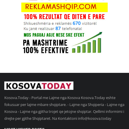
Kosova.Today - Portal me Lajme nga Kosova Kosova.Today eshte
fokusuar per lajme mbare shqiptare. - Lajme nga Shqiperia - Lajme nga
Kosova - Lajme nga gjitha trojet qe jetojne shqiptar. Qellimi informimi i
drejte per gjithe Shqiptaret. Na Kontaktoni
info@kosova.today