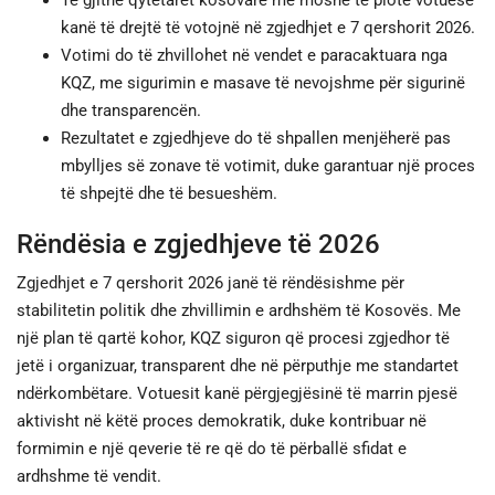
Të gjithë qytetarët kosovarë me moshë të plotë votuese
kanë të drejtë të votojnë në zgjedhjet e 7 qershorit 2026.
Votimi do të zhvillohet në vendet e paracaktuara nga
KQZ, me sigurimin e masave të nevojshme për sigurinë
dhe transparencën.
Rezultatet e zgjedhjeve do të shpallen menjëherë pas
mbylljes së zonave të votimit, duke garantuar një proces
të shpejtë dhe të besueshëm.
Rëndësia e zgjedhjeve të 2026
Zgjedhjet e 7 qershorit 2026 janë të rëndësishme për
stabilitetin politik dhe zhvillimin e ardhshëm të Kosovës. Me
një plan të qartë kohor, KQZ siguron që procesi zgjedhor të
jetë i organizuar, transparent dhe në përputhje me standartet
ndërkombëtare. Votuesit kanë përgjegjësinë të marrin pjesë
aktivisht në këtë proces demokratik, duke kontribuar në
formimin e një qeverie të re që do të përballë sfidat e
ardhshme të vendit.