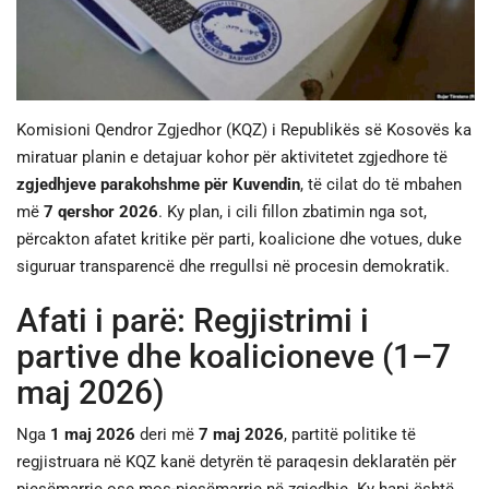
JETA
SPORTI
Komisioni Qendror Zgjedhor (KQZ) i Republikës së Kosovës ka
miratuar planin e detajuar kohor për aktivitetet zgjedhore të
SHENDETI
zgjedhjeve parakohshme për Kuvendin
, të cilat do të mbahen
më
7 qershor 2026
. Ky plan, i cili fillon zbatimin nga sot,
përcakton afatet kritike për parti, koalicione dhe votues, duke
siguruar transparencë dhe rregullsi në procesin demokratik.
Afati i parë: Regjistrimi i
partive dhe koalicioneve (1–7
maj 2026)
Nga
1 maj 2026
deri më
7 maj 2026
, partitë politike të
regjistruara në KQZ kanë detyrën të paraqesin deklaratën për