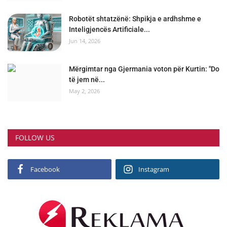
Robotët shtatzënë: Shpikja e ardhshme e
Inteligjencës Artificiale...
Jun 14, 2026
Mërgimtar nga Gjermania voton për Kurtin: "Do
të jem në...
May 2, 2026
FOLLOW US
Facebook
Instagram