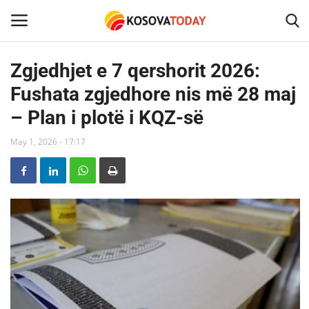
Zgjedhjet e 7 qershorit 2026:
Fushata zgjedhore nis më 28 maj
Home
– Plan i plotë i KQZ-së
KOSOVA
May 1, 2026 - 17:17
SHQIPERIA
MAQEDONIA
SHOWBIZ
BOTA
TECH