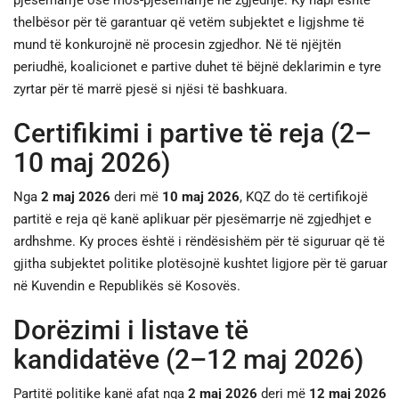
pjesëmarrje ose mos-pjesëmarrje në zgjedhje. Ky hapi është
thelbësor për të garantuar që vetëm subjektet e ligjshme të
mund të konkurojnë në procesin zgjedhor. Në të njëjtën
periudhë, koalicionet e partive duhet të bëjnë deklarimin e tyre
zyrtar për të marrë pjesë si njësi të bashkuara.
Certifikimi i partive të reja (2–
10 maj 2026)
Nga
2 maj 2026
deri më
10 maj 2026
, KQZ do të certifikojë
partitë e reja që kanë aplikuar për pjesëmarrje në zgjedhjet e
ardhshme. Ky proces është i rëndësishëm për të siguruar që të
gjitha subjektet politike plotësojnë kushtet ligjore për të garuar
në Kuvendin e Republikës së Kosovës.
Dorëzimi i listave të
kandidatëve (2–12 maj 2026)
Partitë politike kanë afat nga
2 maj 2026
deri më
12 maj 2026