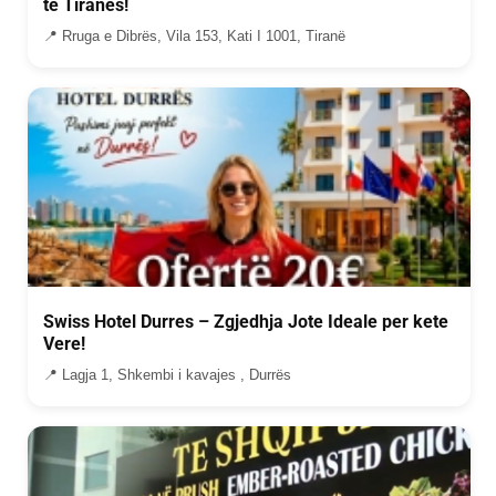
te Tiranes!
📍 Rruga e Dibrës, Vila 153, Kati I 1001, Tiranë
Swiss Hotel Durres – Zgjedhja Jote Ideale per kete
Vere!
📍 Lagja 1, Shkembi i kavajes , Durrës