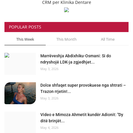
CRM per Klinika Dentare
POPULAR POSTS
This Week
This Month
All Time
Marrëveshja Abdixhiku-Osmani: Si do
ndryshojë LDK-ja zgjedhjet...
May 3, 2026
Dolce shfaqet super provokuese nga shtrati –
Trazon rrjetin!...
May 3, 2026
Video e Mimoza Ahmetit kundër Adionit: "Dy
ditë brinjët...
May 4, 2026