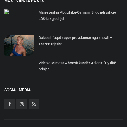
MOST VIEWED POSTS
Marrëveshja Abdixhiku-Osmani: Si do ndryshojë
LDK-ja zgjedhjet...
Dolce shfaqet super provokuese nga shtrati –
Trazon rrjetin!...
Video e Mimoza Ahmetit kundër Adionit: "Dy ditë
brinjët...
SOCIAL MEDIA