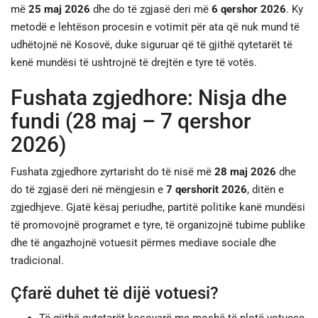
më
25 maj 2026
dhe do të zgjasë deri më
6 qershor 2026
. Ky
metodë e lehtëson procesin e votimit për ata që nuk mund të
udhëtojnë në Kosovë, duke siguruar që të gjithë qytetarët të
kenë mundësi të ushtrojnë të drejtën e tyre të votës.
Fushata zgjedhore: Nisja dhe
fundi (28 maj – 7 qershor
2026)
Fushata zgjedhore zyrtarisht do të nisë më
28 maj 2026
dhe
do të zgjasë deri në mëngjesin e
7 qershorit 2026
, ditën e
zgjedhjeve. Gjatë kësaj periudhe, partitë politike kanë mundësi
të promovojnë programet e tyre, të organizojnë tubime publike
dhe të angazhojnë votuesit përmes mediave sociale dhe
tradicional.
Çfarë duhet të dijë votuesi?