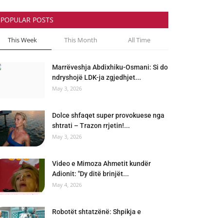
POPULAR POSTS
This Week
This Month
All Time
Marrëveshja Abdixhiku-Osmani: Si do
ndryshojë LDK-ja zgjedhjet...
May 3, 2026
Dolce shfaqet super provokuese nga
shtrati – Trazon rrjetin!...
May 3, 2026
Video e Mimoza Ahmetit kundër
Adionit: "Dy ditë brinjët...
May 4, 2026
Robotët shtatzënë: Shpikja e