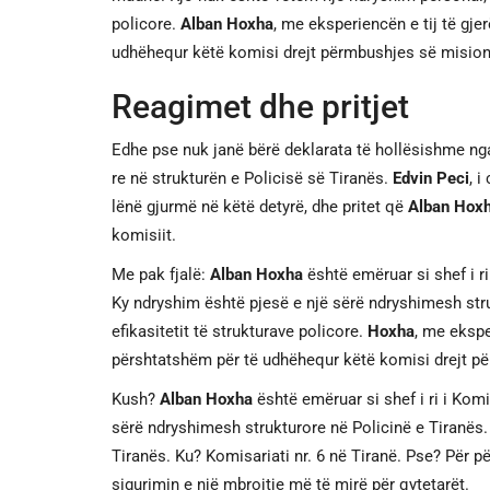
policore.
Alban Hoxha
, me eksperiencën e tij të gje
udhëhequr këtë komisi drejt përmbushjes së misionit
Reagimet dhe pritjet
Edhe pse nuk janë bërë deklarata të hollësishme nga p
re në strukturën e Policisë së Tiranës.
Edvin Peci
, 
lënë gjurmë në këtë detyrë, dhe pritet që
Alban Hox
komisiit.
Me pak fjalë:
Alban Hoxha
është emëruar si shef i ri
Ky ndryshim është pjesë e një sërë ndryshimesh str
efikasitetit të strukturave policore.
Hoxha
, me ekspe
përshtatshëm për të udhëhequr këtë komisi drejt për
Kush?
Alban Hoxha
është emëruar si shef i ri i Komi
sërë ndryshimesh strukturore në Policinë e Tiranës.
Tiranës. Ku? Komisariati nr. 6 në Tiranë. Pse? Për pë
sigurimin e një mbrojtje më të mirë për qytetarët.