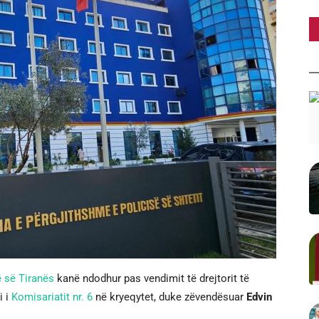
ë së Tiranës
kanë ndodhur pas vendimit të drejtorit të
i i
Komisariatit nr. 6
në kryeqytet, duke zëvendësuar
Edvin