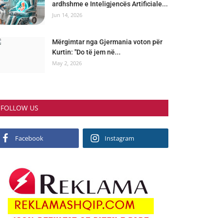
ardhshme e Inteligjencës Artificiale...
Jun 14, 2026
Mërgimtar nga Gjermania voton për
Kurtin: "Do të jem në...
May 2, 2026
FOLLOW US
Facebook
Instagram