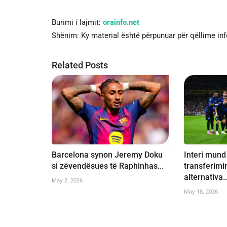
Burimi i lajmit:
orainfo.net
Shënim: Ky material është përpunuar për qëllime in
Related Posts
Barcelona synon Jeremy Doku
Interi mund
si zëvendësues të Raphinhas...
transferimi
alternativa..
May 2, 2026
May 18, 2026