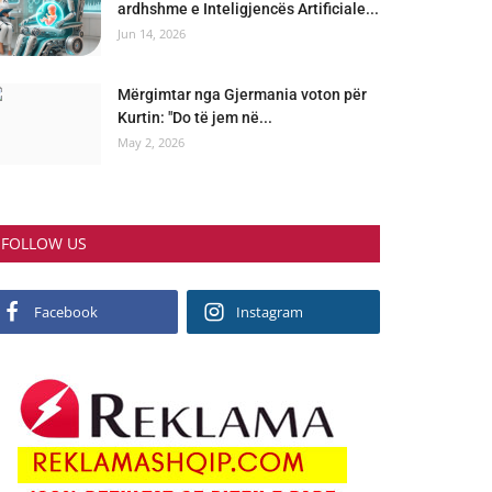
ardhshme e Inteligjencës Artificiale...
Jun 14, 2026
Mërgimtar nga Gjermania voton për
Kurtin: "Do të jem në...
May 2, 2026
FOLLOW US
Facebook
Instagram