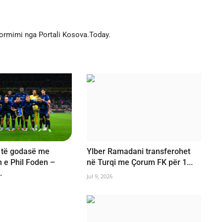
formimi nga Portali Kosova.Today.
 të godasë me
Ylber Ramadani transferohet
n e Phil Foden –
në Turqi me Çorum FK për 1...
.
Jul 9, 2026