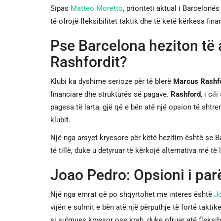
Sipas
Matteo Moretto
, prioriteti aktual i Barcelonë
të ofrojë fleksibilitet taktik dhe të ketë kërkesa fin
Pse Barcelona heziton të 
Rashfordit?
Klubi ka dyshime serioze për të blerë
Marcus Rashf
financiare dhe strukturës së pagave.
Rashford
, i cil
pagesa të larta, gjë që e bën atë një opsion të shtr
klubit.
Një nga arsyet kryesore për këtë hezitim është se 
të tillë, duke u detyruar të kërkojë alternativa më t
Joao Pedro: Opsioni i par
Një nga emrat që po shqyrtohet me interes është
J
vijën e sulmit e bën atë një përputhje të fortë takti
si sulmues kryesor ose krah, duke ofruar atë fleksib