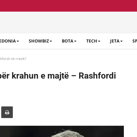
EDONIA
SHOWBIZ
BOTA
TECH
JETA
S
fordi në rrezik?
ër krahun e majtë – Rashfordi