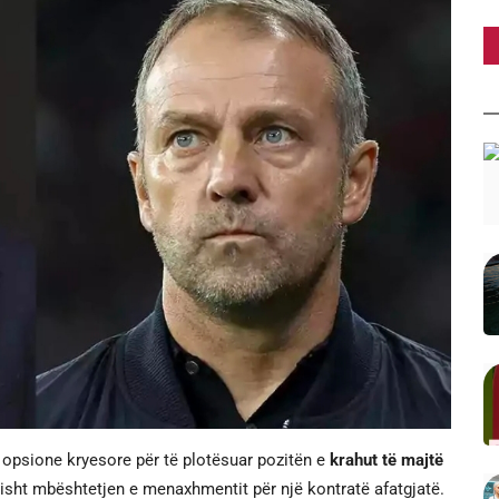
opsione kryesore për të plotësuar pozitën e
krahut të majtë
sht mbështetjen e menaxhmentit për një kontratë afatgjatë.