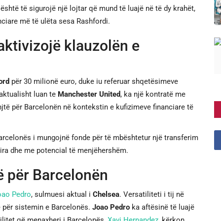
s është të sigurojë një lojtar që mund të luajë në të dy krahët,
anciare më të ulëta sesa Rashfordi.
aktivizojë klauzolën e
ord
për 30 milionë euro, duke iu referuar shqetësimeve
i aktualisht luan te
Manchester United
, ka një kontratë me
enjtë për Barcelonën në kontekstin e kufizimeve financiare të
Barcelonës i mungojnë fonde për të mbështetur një transferim
ë lira dhe me potencial të menjëhershëm.
ë për Barcelonën
oao Pedro
, sulmuesi aktual i
Chelsea
. Versatiliteti i tij në
ke për sistemin e Barcelonës.
Joao Pedro
ka aftësinë të luajë
ilitet që menaxheri i Barcelonës,
Xavi Hernandez
, kërkon.