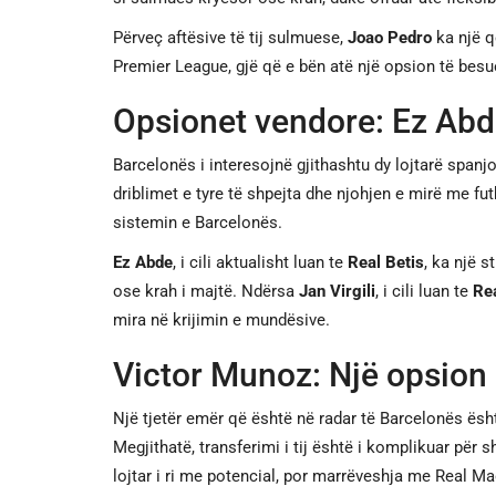
Përveç aftësive të tij sulmuese,
Joao Pedro
ka një q
Premier League, gjë që e bën atë një opsion të besu
Opsionet vendore: Ez Abde
Barcelonës i interesojnë gjithashtu dy lojtarë spanjo
driblimet e tyre të shpejta dhe njohjen e mirë me fut
sistemin e Barcelonës.
Ez Abde
, i cili aktualisht luan te
Real Betis
, ka një s
ose krah i majtë. Ndërsa
Jan Virgili
, i cili luan te
Re
mira në krijimin e mundësive.
Victor Munoz: Një opsion
Një tjetër emër që është në radar të Barcelonës ës
Megjithatë, transferimi i tij është i komplikuar për s
lojtar i ri me potencial, por marrëveshja me Real M