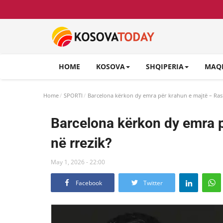
HOME
KOSOVA
SHQIPERIA
MAQ
Home
SPORTI
Barcelona kërkon dy emra për krahun e majtë – Rash
Barcelona kërkon dy emra p
në rrezik?
May 1, 2026 - 22:00
Facebook
Twitter