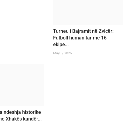
Turneu i Bajramit në Zvicër:
Futboll humanitar me 16
ekipe...
May 5, 2026
a ndeshja historike
dhe Xhakës kundër...