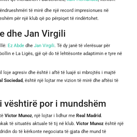
ëndrueshmëri të mirë dhe një record impresionues në
eshëm për një klub që po përpiqet të rindërtohet.
 dhe Jan Virgili
llë:
Ez Abde
dhe
Jan Virgili
. Të dy janë të vlerësuar për
bollin e La Ligës, gjë që do të lehtësonte adaptimin e tyre në
til loje agresiv dhe është i aftë të luajë si mbrojtës i majtë
al Sociedad
, është një lojtar me vizion të mirë dhe aftësi të
 i vështirë por i mundshëm
htë
Victor Munoz
, një lojtar i lidhur me
Real Madrid
.
hkak të situatës aktuale të tij në klub.
Victor Munoz
është një
adridin do të kërkonte negociata të gjata dhe mund të