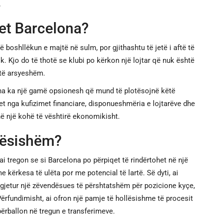
.
ohet Barcelona?
ë boshllëkun e majtë në sulm, por gjithashtu të jetë i aftë të
tik. Kjo do të thotë se klubi po kërkon një lojtar që nuk është
 të arsyeshëm.
na ka një gamë opsionesh që mund të plotësojnë këtë
et nga kufizimet financiare, disponueshmëria e lojtarëve dhe
ë një kohë të vështirë ekonomikisht.
ndësishëm?
ai tregon se si Barcelona po përpiqet të rindërtohet në një
e kërkesa të ulëta por me potencial të lartë. Së dyti, ai
ë gjetur një zëvendësues të përshtatshëm për pozicione kyçe,
 Përfundimisht, ai ofron një pamje të hollësishme të procesit
ërballon në tregun e transferimeve.