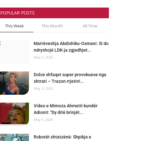
POPULAR POSTS
This Week
This Month
All Time
Marrëveshja Abdixhiku-Osmani: Si do
ndryshojë LDK-ja zgjedhjet...
May 3, 2026
Dolce shfaqet super provokuese nga
shtrati – Trazon rrjetin!...
May 3, 2026
Video e Mimoza Ahmetit kundër
Adionit: "Dy ditë brinjët...
May 4, 2026
Robotët shtatzënë: Shpikja e