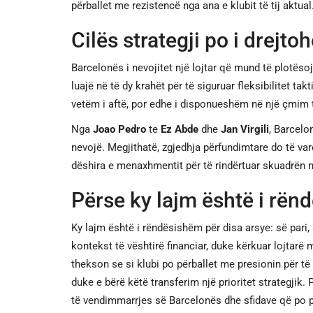
përballet me rezistencë nga ana e klubit të tij aktual
Cilës strategji po i drejt
Barcelonës i nevojitet një lojtar që mund të plotësoj
luajë në të dy krahët për të siguruar fleksibilitet tak
vetëm i aftë, por edhe i disponueshëm në një çmim
Nga
Joao Pedro
te
Ez Abde
dhe
Jan Virgili
, Barcelo
nevojë. Megjithatë, zgjedhja përfundimtare do të var
dëshira e menaxhmentit për të rindërtuar skuadrën n
Përse ky lajm është i rë
Ky lajm është i rëndësishëm për disa arsye: së pari, 
kontekst të vështirë financiar, duke kërkuar lojtarë m
thekson se si klubi po përballet me presionin për t
duke e bërë këtë transferim një prioritet strategjik.
të vendimmarrjes së Barcelonës dhe sfidave që po p