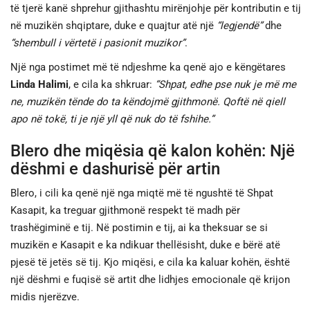
të tjerë kanë shprehur gjithashtu mirënjohje për kontributin e tij
në muzikën shqiptare, duke e quajtur atë një
“legjendë”
dhe
“shembull i vërtetë i pasionit muzikor”
.
Një nga postimet më të ndjeshme ka qenë ajo e këngëtares
Linda Halimi
, e cila ka shkruar:
“Shpat, edhe pse nuk je më me
ne, muzikën tënde do ta këndojmë gjithmonë. Qoftë në qiell
apo në tokë, ti je një yll që nuk do të fshihe.”
Blero dhe miqësia që kalon kohën: Një
dëshmi e dashurisë për artin
Blero, i cili ka qenë një nga miqtë më të ngushtë të Shpat
Kasapit, ka treguar gjithmonë respekt të madh për
trashëgiminë e tij. Në postimin e tij, ai ka theksuar se si
muzikën e Kasapit e ka ndikuar thellësisht, duke e bërë atë
pjesë të jetës së tij. Kjo miqësi, e cila ka kaluar kohën, është
një dëshmi e fuqisë së artit dhe lidhjes emocionale që krijon
midis njerëzve.