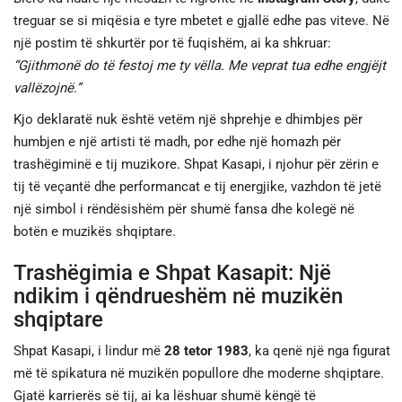
treguar se si miqësia e tyre mbetet e gjallë edhe pas viteve. Në
një postim të shkurtër por të fuqishëm, ai ka shkruar:
“Gjithmonë do të festoj me ty vëlla. Me veprat tua edhe engjëjt
vallëzojnë.”
Kjo deklaratë nuk është vetëm një shprehje e dhimbjes për
humbjen e një artisti të madh, por edhe një homazh për
trashëgiminë e tij muzikore. Shpat Kasapi, i njohur për zërin e
tij të veçantë dhe performancat e tij energjike, vazhdon të jetë
një simbol i rëndësishëm për shumë fansa dhe kolegë në
botën e muzikës shqiptare.
Trashëgimia e Shpat Kasapit: Një
ndikim i qëndrueshëm në muzikën
shqiptare
Shpat Kasapi, i lindur më
28 tetor 1983
, ka qenë një nga figurat
më të spikatura në muzikën popullore dhe moderne shqiptare.
Gjatë karrierës së tij, ai ka lëshuar shumë këngë të