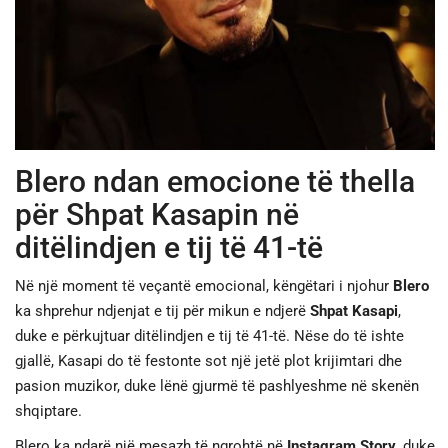
JETA
SPORTI
SHENDETI
Blero ndan emocione të thella
për Shpat Kasapin në
ditëlindjen e tij të 41-të
Në një moment të veçantë emocional, këngëtari i njohur
Blero
ka shprehur ndjenjat e tij për mikun e ndjerë
Shpat Kasapi
,
duke e përkujtuar ditëlindjen e tij të 41-të. Nëse do të ishte
gjallë, Kasapi do të festonte sot një jetë plot krijimtari dhe
pasion muzikor, duke lënë gjurmë të pashlyeshme në skenën
shqiptare.
Blero ka ndarë një mesazh të ngrohtë në
Instagram Story
, duke