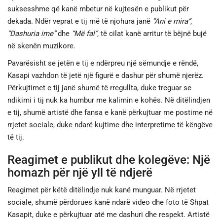
suksesshme që kanë mbetur në kujtesën e publikut për
dekada. Ndër veprat e tij më të njohura janë
“Ani e mira”
,
“Dashuria ime”
dhe
“Më fal”
, të cilat kanë arritur të bëjnë bujë
në skenën muzikore.
Pavarësisht se jetën e tij e ndërpreu një sëmundje e rëndë,
Kasapi vazhdon të jetë një figurë e dashur për shumë njerëz.
Përkujtimet e tij janë shumë të rregullta, duke treguar se
ndikimi i tij nuk ka humbur me kalimin e kohës. Në ditëlindjen
e tij, shumë artistë dhe fansa e kanë përkujtuar me postime në
rrjetet sociale, duke ndarë kujtime dhe interpretime të këngëve
të tij.
Reagimet e publikut dhe kolegëve: Një
homazh për një yll të ndjerë
Reagimet për këtë ditëlindje nuk kanë munguar. Në rrjetet
sociale, shumë përdorues kanë ndarë video dhe foto të Shpat
Kasapit, duke e përkujtuar atë me dashuri dhe respekt. Artistë