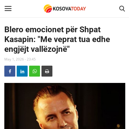
Blero emocionet për Shpat
Kasapin: "Me veprat tua edhe
Home
engjëjt vallëzojnë"
KOSOVA
May 1, 2026 - 23:45
SHQIPERIA
MAQEDONIA
SHOWBIZ
BOTA
TECH