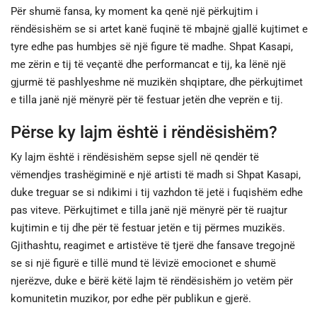
Për shumë fansa, ky moment ka qenë një përkujtim i
rëndësishëm se si artet kanë fuqinë të mbajnë gjallë kujtimet e
tyre edhe pas humbjes së një figure të madhe. Shpat Kasapi,
me zërin e tij të veçantë dhe performancat e tij, ka lënë një
gjurmë të pashlyeshme në muzikën shqiptare, dhe përkujtimet
e tilla janë një mënyrë për të festuar jetën dhe veprën e tij.
Përse ky lajm është i rëndësishëm?
Ky lajm është i rëndësishëm sepse sjell në qendër të
vëmendjes trashëgiminë e një artisti të madh si Shpat Kasapi,
duke treguar se si ndikimi i tij vazhdon të jetë i fuqishëm edhe
pas viteve. Përkujtimet e tilla janë një mënyrë për të ruajtur
kujtimin e tij dhe për të festuar jetën e tij përmes muzikës.
Gjithashtu, reagimet e artistëve të tjerë dhe fansave tregojnë
se si një figurë e tillë mund të lëvizë emocionet e shumë
njerëzve, duke e bërë këtë lajm të rëndësishëm jo vetëm për
komunitetin muzikor, por edhe për publikun e gjerë.