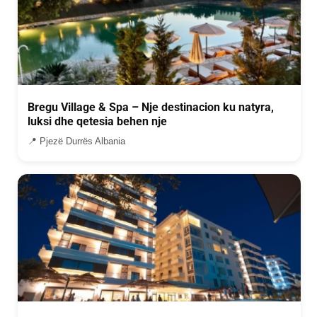
Bregu Village & Spa – Nje destinacion ku natyra,
luksi dhe qetesia behen nje
📍 Pjezë Durrës Albania