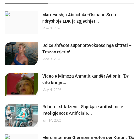
Marrëveshja Abdixhiku-Osmani: Si do
ndryshojë LDK-ja zgjedhjet...
May 3, 2026
Dolce shfaqet super provokuese nga shtrati –
Trazon rrjetin!...
May 3, 2026
Video e Mimoza Ahmetit kundër Adionit: "Dy
ditë brinjët...
May 4, 2026
Robotët shtatzënë: Shpikja e ardhshme e
Inteligjencës Artificiale...
Jun 14, 2026
Mërgimtar nga Gjermania voton për Kurtin: "Do