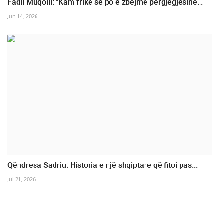
Fadil Muqolli: "Kam frikë se po e zbejmë përgjegjësinë...
Jun 14, 2026
Qëndresa Sadriu: Historia e një shqiptare që fitoi pas...
Jul 21, 2026