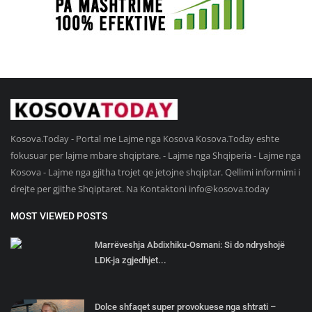
Kosova.Today - Portal me Lajme nga Kosova Kosova.Today eshte
fokusuar per lajme mbare shqiptare. - Lajme nga Shqiperia - Lajme nga
Kosova - Lajme nga gjitha trojet qe jetojne shqiptar. Qellimi informimi i
drejte per gjithe Shqiptaret. Na Kontaktoni
info@kosova.today
MOST VIEWED POSTS
Marrëveshja Abdixhiku-Osmani: Si do ndryshojë
LDK-ja zgjedhjet...
Dolce shfaqet super provokuese nga shtrati –