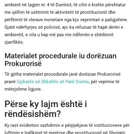
ambient në lagjen nr. 4 të Durrësit, të cilin e kishte përshtatur
me qëllim të ushtrimit të aktivitetit të prostitucionit dhe
përfitimit të vlerave monetare nga kjo veprimtari e paligjshme.
Gjatë ndërhyrjes së policisë, ajo ka refuzuar të hapë derën e
ambientit, e cila u hap më pas me ndihmën e shërbimit
zjarrfikës.
Materialet procedurale iu dorëzuan
Prokurorisë
Të gjitha materialet procedurale janë dorëzuar Prokurorisë
pranë
Gjykatës së Shkallës së Parë Durrës
, për veprime të
mëtejshme ligjore.
Përse ky lajm është i
rëndësishëm?
Ky rast evidenton vazhdimin e përpjekjeve të institucioneve për
luftimin e trafikimit të njerëzve dhe prostitucionit në Shqipëri.