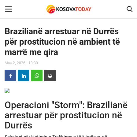
Brazilianë arrestuar në Durrës
për prostitucion në ambient të
Home
marrë me qira
KOSOVA
May 2, 2026 - 13:30
SHQIPERIA
MAQEDONIA
Operacioni "Storm": Brazilianë
SHOWBIZ
arrestuar për prostitucion në
BOTA
Durrës
TECH