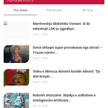
POPULAR POSTS
This Week
This Month
All Time
Marrëveshja Abdixhiku-Osmani: Si do
ndryshojë LDK-ja zgjedhjet...
May 3, 2026
Dolce shfaqet super provokuese nga shtrati –
Trazon rrjetin!...
May 3, 2026
Video e Mimoza Ahmetit kundër Adionit: "Dy
ditë brinjët...
May 4, 2026
Robotët shtatzënë: Shpikja e ardhshme e
Inteligjencës Artificiale...
Jun 14, 2026