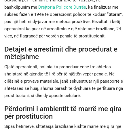
Seksioni për Hetimin e Trafikimeve të Njerëzve, në
bashkëpunim me
Drejtoria Policore Durrës
, ka finalizuar me
JETA
sukses fazën e 19-të të operacionit policor të koduar
“Storm”
,
pas një hetimi dy-javor me metoda proaktive. Rezultati i këtij
SPORTI
operacioni ka çuar në arrestimin e një shtetase braziliane, 24
vjeç, në flagrancë për veprën penale të prostitucionit.
SHENDETI
Detajet e arrestimit dhe procedurat e
mëtejshme
Gjatë operacionit, policia ka proceduar edhe tre shtetas
shqiptarë në gjendje të lirë për të njëjtën vepër penale. Në
cilësinë e provave materiale, janë sekuestruar një pasaportë e
shtetases së huaj, shuma parash të dyshuara të përfituara nga
prostitucioni, si dhe dy aparate celularë.
Përdorimi i ambientit të marrë me qira
për prostitucion
Sipas hetimeve, shtetasja braziliane kishte marrë me qira një