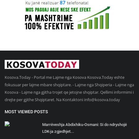
Kosova.Today - Portal me Lajme nga Kosova Kosova.Today eshte
fokusuar per lajme mbare shqiptare. - Lajme nga Shqiperia - Lajme nga
Kosova - Lajme nga gjitha trojet qe jetojne shqiptar. Qellimi informimi i
drejte per gjithe Shqiptaret. Na Kontaktoni
info@kosova.today
MOST VIEWED POSTS
Marrëveshja Abdixhiku-Osmani: Si do ndryshojë
LDK-ja zgjedhjet...