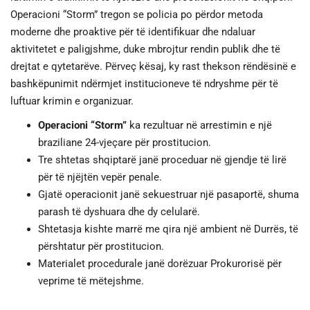
Operacioni “Storm” tregon se policia po përdor metoda
moderne dhe proaktive për të identifikuar dhe ndaluar
aktivitetet e paligjshme, duke mbrojtur rendin publik dhe të
drejtat e qytetarëve. Përveç kësaj, ky rast thekson rëndësinë e
bashkëpunimit ndërmjet institucioneve të ndryshme për të
luftuar krimin e organizuar.
Operacioni “Storm”
ka rezultuar në arrestimin e një
braziliane 24-vjeçare për prostitucion.
Tre shtetas shqiptarë janë proceduar në gjendje të lirë
për të njëjtën vepër penale.
Gjatë operacionit janë sekuestruar një pasaportë, shuma
parash të dyshuara dhe dy celularë.
Shtetasja kishte marrë me qira një ambient në Durrës, të
përshtatur për prostitucion.
Materialet procedurale janë dorëzuar Prokurorisë për
veprime të mëtejshme.