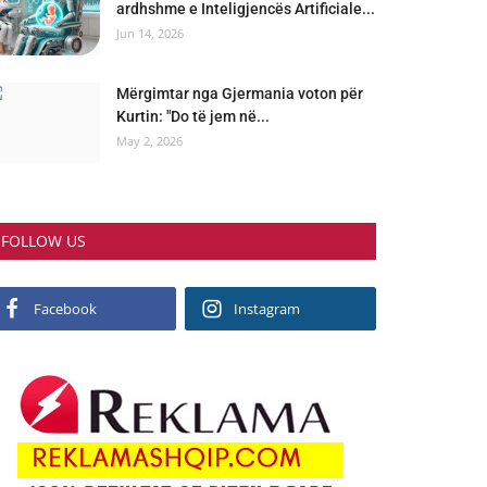
ardhshme e Inteligjencës Artificiale...
Jun 14, 2026
Mërgimtar nga Gjermania voton për
Kurtin: "Do të jem në...
May 2, 2026
FOLLOW US
Facebook
Instagram