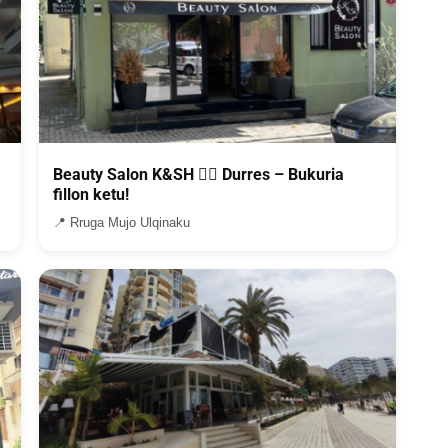
Beauty Salon K&SH 💇‍♀️ Durres – Bukuria
fillon ketu!
📍 Rruga Mujo Ulqinaku