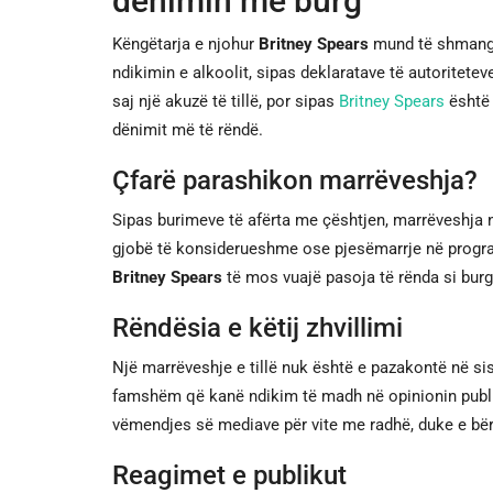
dënimin me burg
Këngëtarja e njohur
Britney Spears
mund të shmangë 
ndikimin e alkoolit, sipas deklaratave të autoritetev
saj një akuzë të tillë, por sipas
Britney Spears
është 
dënimit më të rëndë.
Çfarë parashikon marrëveshja?
Sipas burimeve të afërta me çështjen, marrëveshja në
gjobë të konsiderueshme ose pjesëmarrje në progra
Britney Spears
të mos vuajë pasoja të rënda si burgi
Rëndësia e këtij zhvillimi
Një marrëveshje e tillë nuk është e pazakontë në si
famshëm që kanë ndikim të madh në opinionin publi
vëmendjes së mediave për vite me radhë, duke e bë
Reagimet e publikut