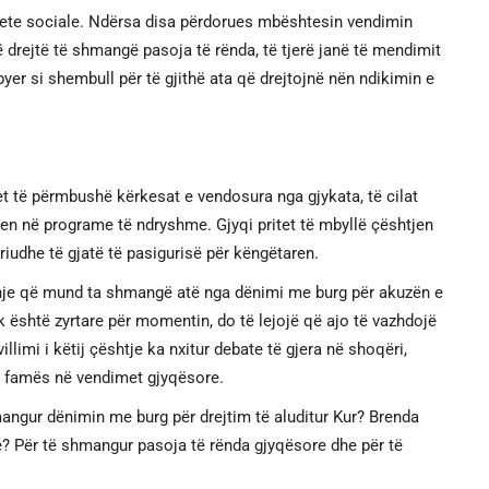
rjete sociale. Ndërsa disa përdorues mbështesin vendimin
drejtë të shmangë pasoja të rënda, të tjerë janë të mendimit
yer si shembull për të gjithë ata që drejtojnë nën ndikimin e
t të përmbushë kërkesat e vendosura nga gjykata, të cilat
en në programe të ndryshme. Gjyqi pritet të mbyllë çështjen
iudhe të gjatë të pasigurisë për këngëtaren.
shje që mund ta shmangë atë nga dënimi me burg për akuzën e
uk është zyrtare për momentin, do të lejojë që ajo të vazhdojë
llimi i këtij çështje ka nxitur debate të gjera në shoqëri,
e famës në vendimet gjyqësore.
ngur dënimin me burg për drejtim të aluditur Kur? Brenda
e? Për të shmangur pasoja të rënda gjyqësore dhe për të