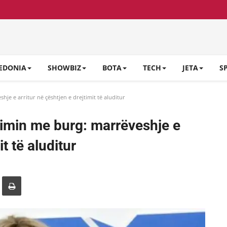
EDONIA
SHOWBIZ
BOTA
TECH
JETA
S
e e arritur në çështjen e drejtimit të aluditur
imin me burg: marrëveshje e
it të aluditur