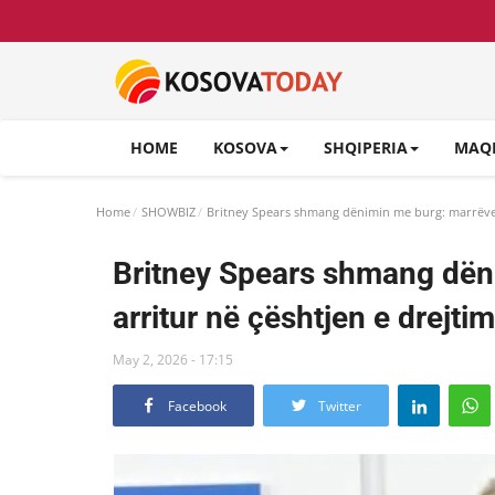
HOME
KOSOVA
SHQIPERIA
MAQ
Home
SHOWBIZ
Britney Spears shmang dënimin me burg: marrëveshj
Britney Spears shmang dën
arritur në çështjen e drejtim
May 2, 2026 - 17:15
Facebook
Twitter