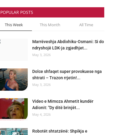
POPULAR POSTS
This Week
This Month
All Time
Marrëveshja Abdixhiku-Osmani: Si do
ndryshojë LDK-ja zgjedhjet...
May 3, 2026
Dolce shfaqet super provokuese nga
shtrati – Trazon rrjetin!...
May 3, 2026
Video e Mimoza Ahmetit kundër
Adionit: "Dy ditë brinjët...
May 4, 2026
Robotët shtatzënë: Shpikja e