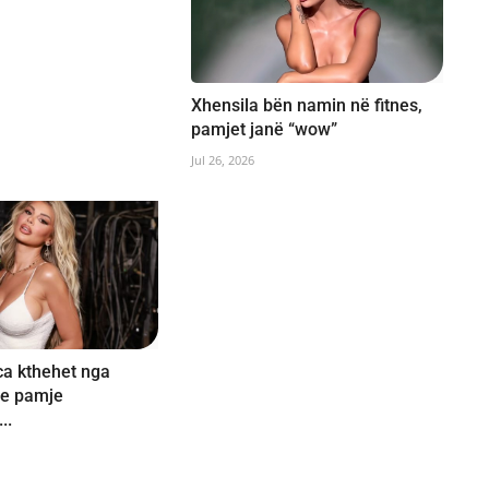
Xhensila bën namin në fitnes,
pamjet janë “wow”
Jul 26, 2026
ca kthehet nga
e pamje
..