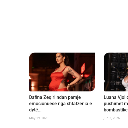
Dafina Zeqiri ndan pamje
Luana Vjoll
emocionuese nga shtatzënia e
pushimet m
dytë...
bombastike.
May 19, 2026
Jun 3, 2026