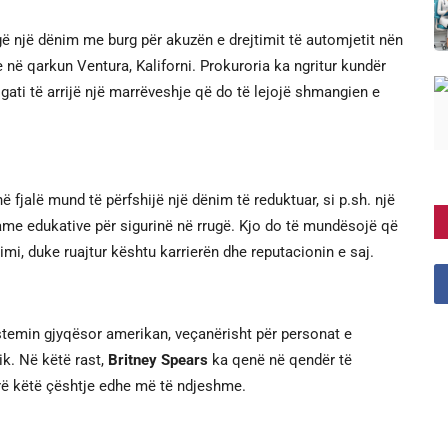
një dënim me burg për akuzën e drejtimit të automjetit nën
e në qarkun Ventura, Kaliforni. Prokuroria ka ngritur kundër
gati të arrijë një marrëveshje që do të lejojë shmangien e
 fjalë mund të përfshijë një dënim të reduktuar, si p.sh. një
me edukative për sigurinë në rrugë. Kjo do të mundësojë që
mi, duke ruajtur kështu karrierën dhe reputacionin e saj.
stemin gjyqësor amerikan, veçanërisht për personat e
k. Në këtë rast,
Britney Spears
ka qenë në qendër të
rë këtë çështje edhe më të ndjeshme.