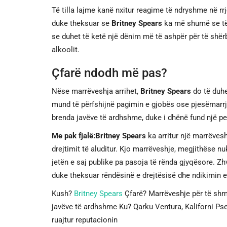
Të tilla lajme kanë nxitur reagime të ndryshme në r
duke theksuar se
Britney Spears
ka më shumë se të 
se duhet të ketë një dënim më të ashpër për të shërb
alkoolit.
Çfarë ndodh më pas?
Nëse marrëveshja arrihet,
Britney Spears
do të duhe
mund të përfshijnë pagimin e gjobës ose pjesëmarrj
brenda javëve të ardhshme, duke i dhënë fund një per
Me pak fjalë:
Britney Spears
ka arritur një marrëve
drejtimit të aluditur. Kjo marrëveshje, megjithëse n
jetën e saj publike pa pasoja të rënda gjyqësore. Zhvi
duke theksuar rëndësinë e drejtësisë dhe ndikimin 
Kush?
Britney Spears
Çfarë? Marrëveshje për të shma
javëve të ardhshme Ku? Qarku Ventura, Kaliforni Ps
ruajtur reputacionin