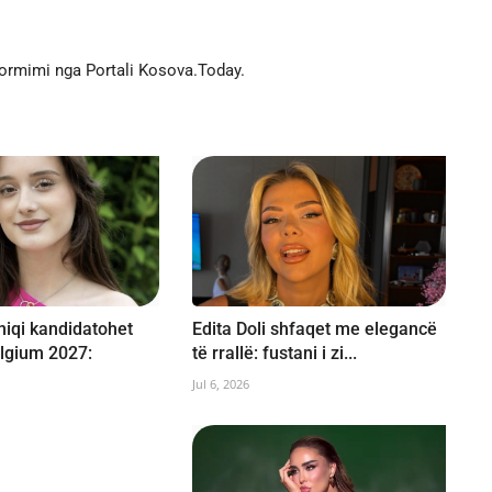
formimi nga Portali Kosova.Today.
iqi kandidatohet
Edita Doli shfaqet me elegancë
lgium 2027:
të rrallë: fustani i zi...
Jul 6, 2026