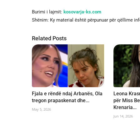
Burimi i lajmit:
kosovarja-ks.com
Shënim: Ky material është përpunuar për qëllime in
Related Posts
Fjala e rëndë ndaj Arbanës, Ola
Leona Krasn
tregon prapaskenat dhe...
për Miss Be
Krenaria...
May 5, 2026
Jun 14, 2026