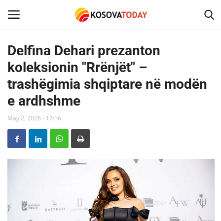
Delfina Dehari prezanton
koleksionin "Rrënjët" –
Home
trashëgimia shqiptare në modën
KOSOVA
e ardhshme
SHQIPERIA
May 2, 2026 - 17:16
MAQEDONIA
SHOWBIZ
BOTA
TECH