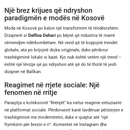
Një brez krijues që ndryshon
paradigmën e modës në Kosovë
Moda në Kosovë po kalon një transformim të rëndësishëm.
Dizajnerë si
Delfina Dehari
po bëjnë që industria të marrë
vëmendjen ndërkombëtare. Në vend që të kopjojnë trendet
globale, ata po krijojnë diçka origjinale, duke përdorur
trashëgiminë lokale si bazë. Kjo nuk është vetëm një trend –
është një lëvizje që po ndryshon atë që do të thotë të jesh
dizajner në Ballkan.
Reagimet në rrjete sociale: Një
fenomen në rritje
Paraqitja e koleksionit "Rrënjët" ka nxitur reagime entuziaste
në platformat sociale. Përdoruesit kanë lavdëruar përzierjen e
trashëgimisë me modernitetin, duke e quajtur atë "një
frymëzim për brezin e ri". Komentet në Instagram dhe