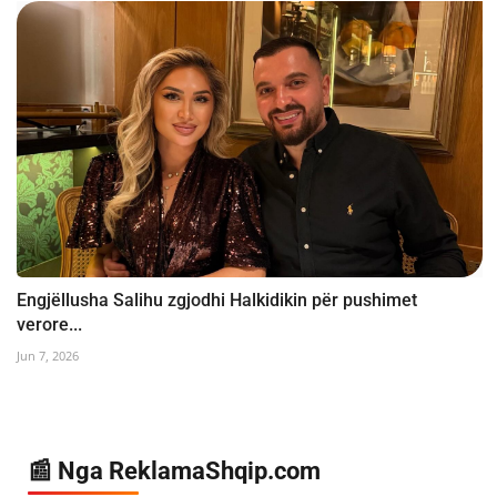
Engjëllusha Salihu zgjodhi Halkidikin për pushimet
verore...
Jun 7, 2026
📰 Nga ReklamaShqip.com