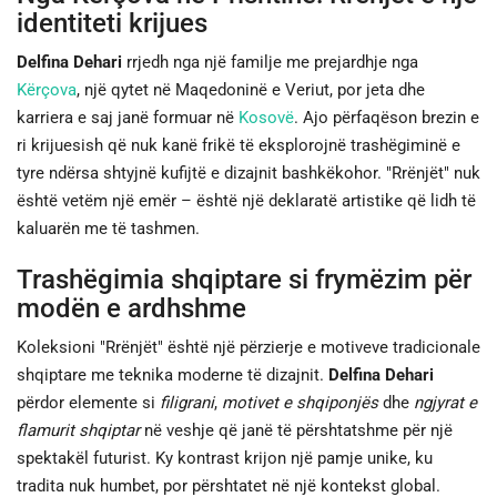
identiteti krijues
Delfina Dehari
rrjedh nga një familje me prejardhje nga
Kërçova
, një qytet në Maqedoninë e Veriut, por jeta dhe
karriera e saj janë formuar në
Kosovë
. Ajo përfaqëson brezin e
ri krijuesish që nuk kanë frikë të eksplorojnë trashëgiminë e
tyre ndërsa shtyjnë kufijtë e dizajnit bashkëkohor. "Rrënjët" nuk
është vetëm një emër – është një deklaratë artistike që lidh të
kaluarën me të tashmen.
Trashëgimia shqiptare si frymëzim për
modën e ardhshme
Koleksioni "Rrënjët" është një përzierje e motiveve tradicionale
shqiptare me teknika moderne të dizajnit.
Delfina Dehari
përdor elemente si
filigrani
,
motivet e shqiponjës
dhe
ngjyrat e
flamurit shqiptar
në veshje që janë të përshtatshme për një
spektakël futurist. Ky kontrast krijon një pamje unike, ku
tradita nuk humbet, por përshtatet në një kontekst global.