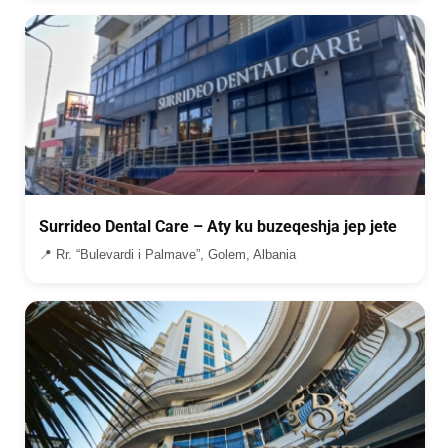
Surrideo Dental Care – Aty ku buzeqeshja jep jete
📍 Rr. “Bulevardi i Palmave”, Golem, Albania