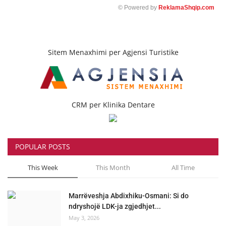
© Powered by
ReklamaShqip.com
Sitem Menaxhimi per Agjensi Turistike
CRM per Klinika Dentare
POPULAR POSTS
This Week
This Month
All Time
Marrëveshja Abdixhiku-Osmani: Si do
ndryshojë LDK-ja zgjedhjet...
May 3, 2026