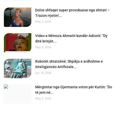
Dolce shfaqet super provokuese nga shtrati –
Trazon rrjetin!...
May 3, 2026
Video e Mimoza Ahmetit kundër Adionit: "Dy
ditë brinjët...
May 4, 2026
Robotët shtatzënë: Shpikja e ardhshme e
Inteligjencës Artificiale...
Jun 14, 2026
Mërgimtar nga Gjermania voton për Kurtin: "Do
të jem në...
May 2, 2026