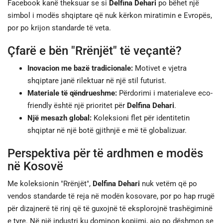
Facebook kanë theksuar se si
Delfina Dehari
po bëhet një
simbol i modës shqiptare që nuk kërkon miratimin e Evropës,
por po krijon standarde të veta.
Çfarë e bën "Rrënjët" të veçantë?
Inovacion me bazë tradicionale:
Motivet e vjetra
shqiptare janë rilektuar në një stil futurist.
Materiale të qëndrueshme:
Përdorimi i materialeve eco-
friendly është një prioritet për
Delfina Dehari
.
Një mesazh global:
Koleksioni flet për identitetin
shqiptar në një botë gjithnjë e më të globalizuar.
Perspektiva për të ardhmen e modës
në Kosovë
Me koleksionin "Rrënjët",
Delfina Dehari
nuk vetëm që po
vendos standarde të reja në modën kosovare, por po hap rrugë
për dizajnerë të rinj që të guxojnë të eksplorojnë trashëgiminë
e tyre. Në një industri ku dominon kopjimi, ajo po dëshmon se