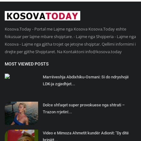
Kosova.Today - Portal me Lajme nga Kosova Kosova.Today eshte
fokusuar per lajme mbare shqiptare. - Lajme nga Shqiperia - Lajme nga
Kosova - Lajme nga gjitha trojet qe jetojne shqiptar. Qellimi informimi i
drejte per gjithe Shqiptaret. Na Kontaktoni
info@kosova.today
MOST VIEWED POSTS
Marrëveshja Abdixhiku-Osmani: Si do ndryshojë
LDK-ja zgjedhjet...
Dolce shfaqet super provokuese nga shtrati –
Trazon rrjetin!...
Video e Mimoza Ahmetit kundër Adionit: "Dy ditë
brinjët...