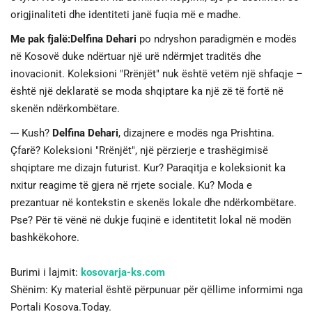
origjinaliteti dhe identiteti janë fuqia më e madhe.
Me pak fjalë:
Delfina Dehari
po ndryshon paradigmën e modës
në Kosovë duke ndërtuar një urë ndërmjet traditës dhe
inovacionit. Koleksioni "Rrënjët" nuk është vetëm një shfaqje –
është një deklaratë se moda shqiptare ka një zë të fortë në
skenën ndërkombëtare.
--- Kush?
Delfina Dehari
, dizajnere e modës nga Prishtina.
Çfarë? Koleksioni "Rrënjët", një përzierje e trashëgimisë
shqiptare me dizajn futurist. Kur? Paraqitja e koleksionit ka
nxitur reagime të gjera në rrjete sociale. Ku? Moda e
prezantuar në kontekstin e skenës lokale dhe ndërkombëtare.
Pse? Për të vënë në dukje fuqinë e identitetit lokal në modën
bashkëkohore.
Burimi i lajmit:
kosovarja-ks.com
Shënim: Ky material është përpunuar për qëllime informimi nga
Portali Kosova.Today.