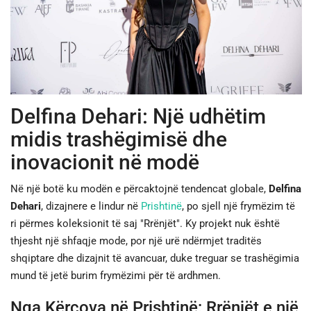
JETA
SPORTI
SHENDETI
Delfina Dehari: Një udhëtim
midis trashëgimisë dhe
inovacionit në modë
Në një botë ku modën e përcaktojnë tendencat globale,
Delfina
Dehari
, dizajnere e lindur në
Prishtinë
, po sjell një frymëzim të
ri përmes koleksionit të saj "Rrënjët". Ky projekt nuk është
thjesht një shfaqje mode, por një urë ndërmjet traditës
shqiptare dhe dizajnit të avancuar, duke treguar se trashëgimia
mund të jetë burim frymëzimi për të ardhmen.
Nga Kërçova në Prishtinë: Rrënjët e një