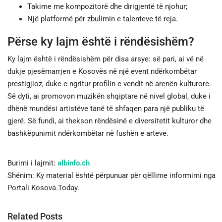
Takime me kompozitorë dhe dirigjentë të njohur;
Një platformë për zbulimin e talenteve të reja.
Përse ky lajm është i rëndësishëm?
Ky lajm është i rëndësishëm për disa arsye: së pari, ai vë në
dukje pjesëmarrjen e Kosovës në një event ndërkombëtar
prestigjioz, duke e ngritur profilin e vendit në arenën kulturore.
Së dyti, ai promovon muzikën shqiptare në nivel global, duke i
dhënë mundësi artistëve tanë të shfaqen para një publiku të
gjerë. Së fundi, ai thekson rëndësinë e diversitetit kulturor dhe
bashkëpunimit ndërkombëtar në fushën e arteve.
Burimi i lajmit:
albinfo.ch
Shënim: Ky material është përpunuar për qëllime informimi nga
Portali Kosova.Today.
Related Posts