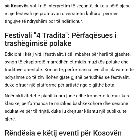
së Kosovës
solli një interpretim të veçantë, duke u bërë pjesë
e një festivali që promovon diversitetin kulturor përmes
tingujve të ndryshëm por të ndërlidhur.
Festivali "4 Tradita": Përfaqësues i
trashëgimisë polake
Edicioni i këtij viti i festivalit, i cili mbahet për herë të gjashtë,
synon të eksplorojë marrëdhëniet midis muzikës polake dhe
traditave orientale. Koncerte, performanca live dhe aktivitete të
ndryshme do të zhvillohen gjatë gjithë periudhës së festivalit,
duke ofruar një platformë për artistë nga e gjithë bota.
Ndër aktivitetet e planifikuara janë edhe koncerte të muzikës
klasike, performanca të muzikës bashkëkohore dhe sesione
edukative për të rinjtë, duke iu drejtuar kështu një publiku të
gjerë.
Rëndësia e këtij eventi për Kosovën