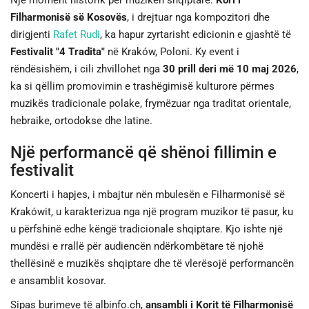
Një moment historik për muzikën shqiptare:
Kori i
Filharmonisë së Kosovës
, i drejtuar nga kompozitori dhe
JETA
dirigjenti
Rafet Rudi
, ka hapur zyrtarisht edicionin e gjashtë të
Festivalit "4 Tradita"
në Kraków, Poloni. Ky event i
SPORTI
rëndësishëm, i cili zhvillohet nga
30 prill deri më 10 maj 2026
,
ka si qëllim promovimin e trashëgimisë kulturore përmes
SHENDETI
muzikës tradicionale polake, frymëzuar nga traditat orientale,
hebraike, ortodokse dhe latine.
Një performancë që shënoi fillimin e
festivalit
Koncerti i hapjes, i mbajtur nën mbulesën e Filharmonisë së
Krakówit, u karakterizua nga një program muzikor të pasur, ku
u përfshinë edhe këngë tradicionale shqiptare. Kjo ishte një
mundësi e rrallë për audiencën ndërkombëtare të njohë
thellësinë e muzikës shqiptare dhe të vlerësojë performancën
e ansamblit kosovar.
Sipas burimeve të albinfo.ch,
ansambli i Korit të Filharmonisë