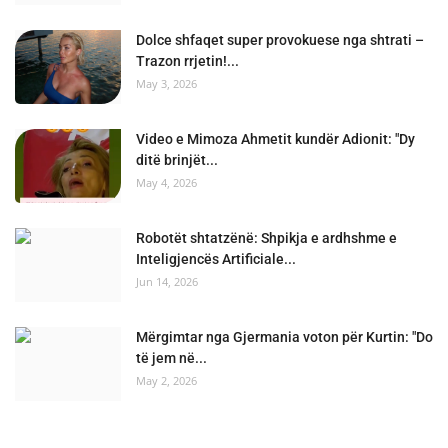
Dolce shfaqet super provokuese nga shtrati –
Trazon rrjetin!...
May 3, 2026
Video e Mimoza Ahmetit kundër Adionit: "Dy
ditë brinjët...
May 4, 2026
Robotët shtatzënë: Shpikja e ardhshme e
Inteligjencës Artificiale...
Jun 14, 2026
Mërgimtar nga Gjermania voton për Kurtin: "Do
të jem në...
May 2, 2026