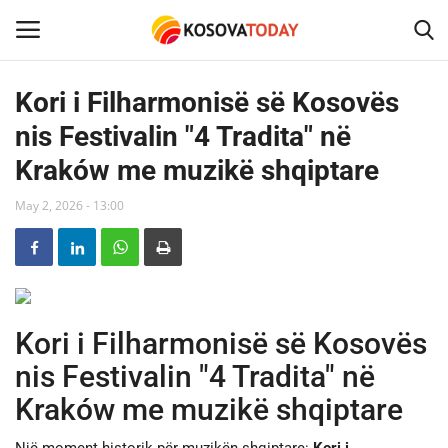
Kori i Filharmonisë së Kosovës
nis Festivalin "4 Tradita" në
Home
Kraków me muzikë shqiptare
KOSOVA
May 2, 2026 - 13:00
SHQIPERIA
MAQEDONIA
Kori i Filharmonisë së Kosovës
SHOWBIZ
nis Festivalin "4 Tradita" në
BOTA
Kraków me muzikë shqiptare
TECH