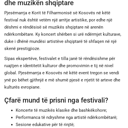
dhe muzikën shqiptare
Pjesëmarrja e Korit të Filharmonisë së Kosovës në këtë
festival nuk është vetëm një arritje artistike, por edhe një
dëshmi e rëndësisë së muzikës shqiptare në arenën
ndërkombëtare. Ky koncert shërben si urë ndërmjet kulturave,
duke i dhënë mundësi artistëve shqiptarë të shfaqen në një
skenë prestigjioze.
Sipas ekspertëve, festivalet e tilla janë të rëndësishme për
ruajtjen e identitetit kulturor dhe promovimin e tij në nivel
global. Pjesëmarrja e Kosovës në këtë event tregon se vendi
ynë po bëhet gjithnjë e më shumë pjesë e rrjetit të arteve dhe
kulturës evropiane.
Çfarë mund të prisni nga festivali?
Koncerte të muzikës klasike dhe bashkëkohore;
Performanca të ndryshme nga artistë ndërkombëtarë;
Sesione edukative për të rinjtë;