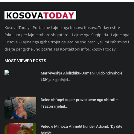
Kosova.Today - Portal me Lajme nga Kosova Kosova.Today eshte
fokusuar per lajme mbare shqiptare. - Lajme nga Shqiperia - Lajme nga
Kosova - Lajme nga gjitha trojet qe jetojne shqiptar. Qellimi informimi i
drejte per gjithe Shqiptaret. Na Kontaktoni
info@kosova.today
MOST VIEWED POSTS
Marrëveshja Abdixhiku-Osmani: Si do ndryshojë
LDK-ja zgjedhjet...
Dolce shfaqet super provokuese nga shtrati –
Trazon rrjetin!...
Video e Mimoza Ahmetit kundër Adionit: "Dy ditë
brinjët...