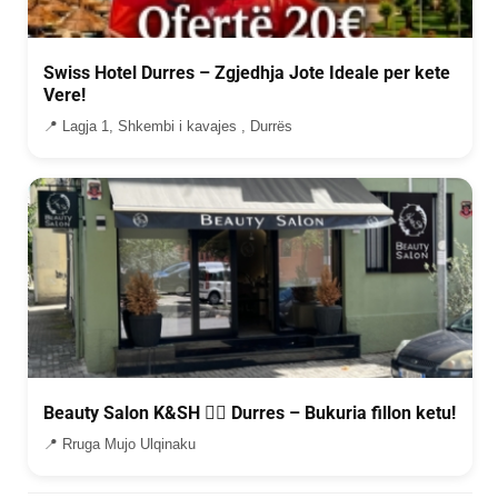
Swiss Hotel Durres – Zgjedhja Jote Ideale per kete
Vere!
📍 Lagja 1, Shkembi i kavajes , Durrës
Beauty Salon K&SH 💇‍♀️ Durres – Bukuria fillon ketu!
📍 Rruga Mujo Ulqinaku