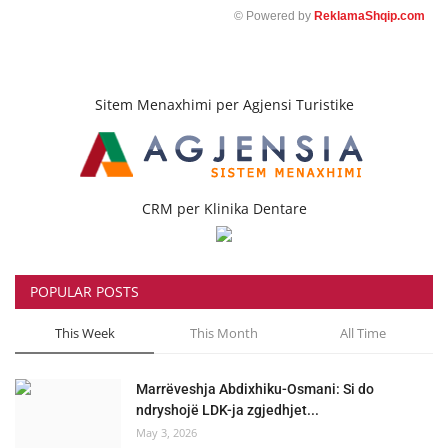
© Powered by
ReklamaShqip.com
Sitem Menaxhimi per Agjensi Turistike
CRM per Klinika Dentare
POPULAR POSTS
This Week
This Month
All Time
Marrëveshja Abdixhiku-Osmani: Si do
ndryshojë LDK-ja zgjedhjet...
May 3, 2026