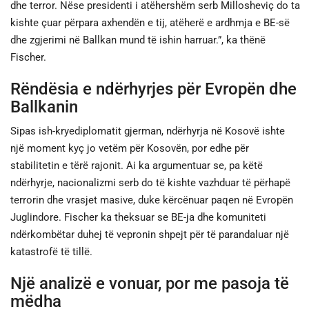
dhe terror. Nëse presidenti i atëhershëm serb Millosheviç do ta
kishte çuar përpara axhendën e tij, atëherë e ardhmja e BE-së
dhe zgjerimi në Ballkan mund të ishin harruar.”, ka thënë
Fischer.
Rëndësia e ndërhyrjes për Evropën dhe
Ballkanin
Sipas ish-kryediplomatit gjerman, ndërhyrja në Kosovë ishte
një moment kyç jo vetëm për Kosovën, por edhe për
stabilitetin e tërë rajonit. Ai ka argumentuar se, pa këtë
ndërhyrje, nacionalizmi serb do të kishte vazhduar të përhapë
terrorin dhe vrasjet masive, duke kërcënuar paqen në Evropën
Juglindore. Fischer ka theksuar se BE-ja dhe komuniteti
ndërkombëtar duhej të vepronin shpejt për të parandaluar një
katastrofë të tillë.
Një analizë e vonuar, por me pasoja të
mëdha