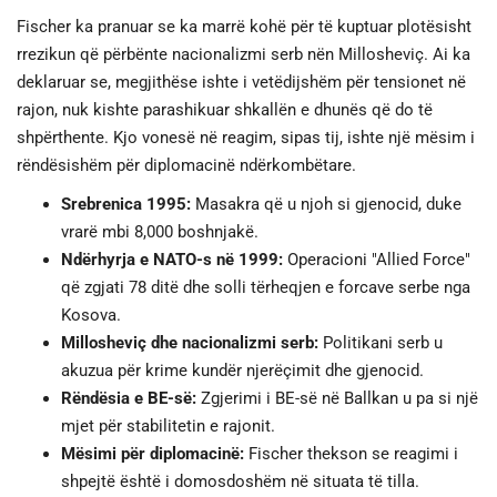
Fischer ka pranuar se ka marrë kohë për të kuptuar plotësisht
rrezikun që përbënte nacionalizmi serb nën Millosheviç. Ai ka
deklaruar se, megjithëse ishte i vetëdijshëm për tensionet në
rajon, nuk kishte parashikuar shkallën e dhunës që do të
shpërthente. Kjo vonesë në reagim, sipas tij, ishte një mësim i
rëndësishëm për diplomacinë ndërkombëtare.
Srebrenica 1995:
Masakra që u njoh si gjenocid, duke
vrarë mbi 8,000 boshnjakë.
Ndërhyrja e NATO-s në 1999:
Operacioni "Allied Force"
që zgjati 78 ditë dhe solli tërheqjen e forcave serbe nga
Kosova.
Millosheviç dhe nacionalizmi serb:
Politikani serb u
akuzua për krime kundër njerëçimit dhe gjenocid.
Rëndësia e BE-së:
Zgjerimi i BE-së në Ballkan u pa si një
mjet për stabilitetin e rajonit.
Mësimi për diplomacinë:
Fischer thekson se reagimi i
shpejtë është i domosdoshëm në situata të tilla.