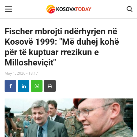
Fischer mbrojti ndërhyrjen në
Kosovë 1999: "Më duhej kohë
Home
për të kuptuar rrezikun e
KOSOVA
Millosheviçit"
SHQIPERIA
May 1, 2026 - 18:17
MAQEDONIA
SHOWBIZ
BOTA
TECH