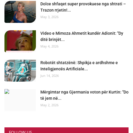
Dolce shfaqet super provokuese nga shtrati –
Trazon rrjetin!...
May 3, 2026
Video e Mimoza Ahmetit kundër Adionit: "Dy
ditë brinjët...
May 4, 2026
Robotët shtatzënë: Shpikja e ardhshme e
Inteligjencës Artificiale...
Jun 14, 2026
Mërgimtar nga Gjermania voton për Kurtin: "Do
të jem në...
May 2, 2026
FOLLOW US