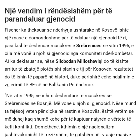
Një vendim i rëndësishëm për të
parandaluar gjenocid
Fischer ka theksuar se ndërhyrja ushtarake në Kosovë ishte
një masë e domosdoshme për të ndaluar një gjenocid të ri,
pasi kishte dëshmuar masakrën e
Srebrenicës
në vitin 1995, e
cila më vonë u njoh si gjenocid nga komuniteti ndërkombëtar.
Ai ka deklaruar se, nëse
Sllobodan Millosheviqi
do të kishte
arritur të zbatojë plotësisht planin e tij për Kosovën, rezultatet
do të ishin të paparë në histori, duke përfshirë edhe ndalimin e
zgjerimit të BE-së në Ballkanin Perëndimor.
“Në vitin 1995, ne ishim dëshmitarë të masakrës së
Srebrenicës në Bosnjë. Më vonë u njoh si gjenocid. Nëse mund
ta fajësoj veten për diçka në rastin e Kosovës, është vetëm se
më duhej kaq shumë kohë për të kuptuar natyrën e vërtetë të
këtij konflikti. Domethënë, kthimin e një nacionalizmi
jashtëzakonisht të rrezikshëm, të gatshëm për vrasje masive