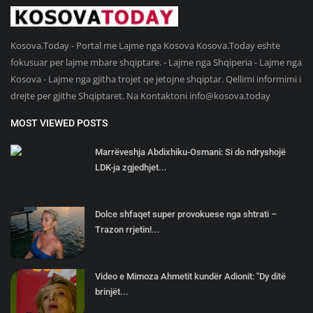
Kosova.Today - Portal me Lajme nga Kosova Kosova.Today eshte
fokusuar per lajme mbare shqiptare. - Lajme nga Shqiperia - Lajme nga
Kosova - Lajme nga gjitha trojet qe jetojne shqiptar. Qellimi informimi i
drejte per gjithe Shqiptaret. Na Kontaktoni
info@kosova.today
MOST VIEWED POSTS
Marrëveshja Abdixhiku-Osmani: Si do ndryshojë
LDK-ja zgjedhjet...
Dolce shfaqet super provokuese nga shtrati –
Trazon rrjetin!...
Video e Mimoza Ahmetit kundër Adionit: "Dy ditë
brinjët...