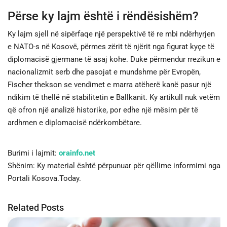
Përse ky lajm është i rëndësishëm?
Ky lajm sjell në sipërfaqe një perspektivë të re mbi ndërhyrjen
e NATO-s në Kosovë, përmes zërit të njërit nga figurat kyçe të
diplomacisë gjermane të asaj kohe. Duke përmendur rrezikun e
nacionalizmit serb dhe pasojat e mundshme për Evropën,
Fischer thekson se vendimet e marra atëherë kanë pasur një
ndikim të thellë në stabilitetin e Ballkanit. Ky artikull nuk vetëm
që ofron një analizë historike, por edhe një mësim për të
ardhmen e diplomacisë ndërkombëtare.
Burimi i lajmit:
orainfo.net
Shënim: Ky material është përpunuar për qëllime informimi nga
Portali Kosova.Today.
Related Posts