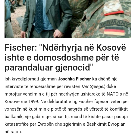
JETA
SPORTI
SHENDETI
Fischer: "Ndërhyrja në Kosovë
ishte e domosdoshme për të
parandaluar gjenocid"
Ish-kryediplomati gjerman
Joschka Fischer
ka dhënë një
intervistë të rëndësishme për revistën
Der Spiegel
, duke
mbrojtur vendimin e tij për ndërhyrjen ushtarake të NATO-s në
Kosovë më 1999. Në deklaratat e tij, Fischer fajëson veten për
vonesën në kuptimin e plotë të natyrës së vërtetë të konfliktit
ballkanik, një gabim që, sipas tij, mund të kishte pasur pasoja
katastrofike për Evropën dhe zgjerimin e Bashkimit Evropian
në rajon.