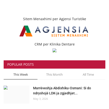
Sitem Menaxhimi per Agjensi Turistike
CRM per Klinika Dentare
POPULAR POSTS
This Week
This Month
All Time
Marrëveshja Abdixhiku-Osmani: Si do
ndryshojë LDK-ja zgjedhjet...
May 3, 2026