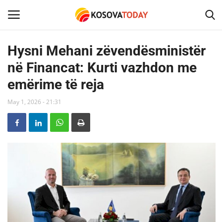
Hysni Mehani zëvendësministër
në Financat: Kurti vazhdon me
Home
emërime të reja
KOSOVA
May 1, 2026 - 21:31
SHQIPERIA
MAQEDONIA
SHOWBIZ
BOTA
TECH