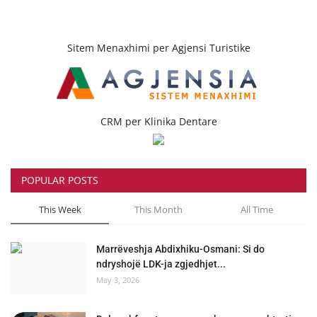
Sitem Menaxhimi per Agjensi Turistike
CRM per Klinika Dentare
POPULAR POSTS
This Week
This Month
All Time
Marrëveshja Abdixhiku-Osmani: Si do
ndryshojë LDK-ja zgjedhjet...
May 3, 2026