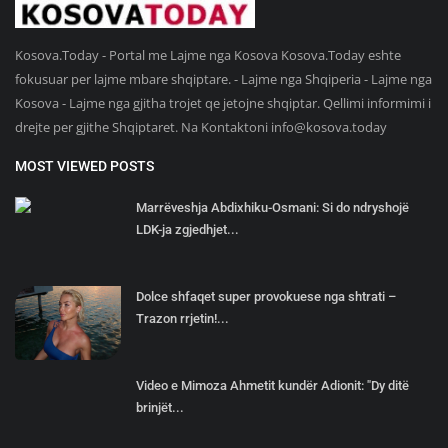
Kosova.Today - Portal me Lajme nga Kosova Kosova.Today eshte
fokusuar per lajme mbare shqiptare. - Lajme nga Shqiperia - Lajme nga
Kosova - Lajme nga gjitha trojet qe jetojne shqiptar. Qellimi informimi i
drejte per gjithe Shqiptaret. Na Kontaktoni
info@kosova.today
MOST VIEWED POSTS
Marrëveshja Abdixhiku-Osmani: Si do ndryshojë
LDK-ja zgjedhjet...
Dolce shfaqet super provokuese nga shtrati –
Trazon rrjetin!...
Video e Mimoza Ahmetit kundër Adionit: "Dy ditë
brinjët...