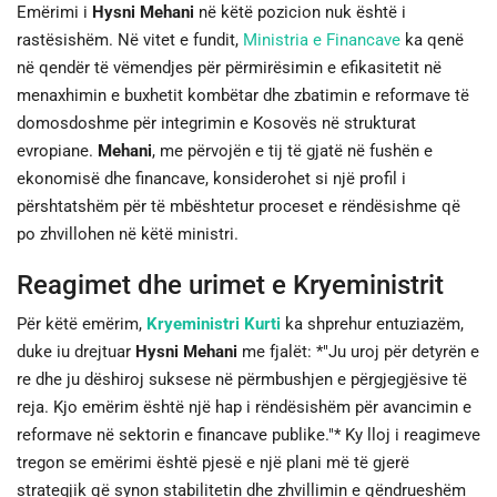
Emërimi i
Hysni Mehani
në këtë pozicion nuk është i
rastësishëm. Në vitet e fundit,
Ministria e Financave
ka qenë
në qendër të vëmendjes për përmirësimin e efikasitetit në
menaxhimin e buxhetit kombëtar dhe zbatimin e reformave të
domosdoshme për integrimin e Kosovës në strukturat
evropiane.
Mehani
, me përvojën e tij të gjatë në fushën e
ekonomisë dhe financave, konsiderohet si një profil i
përshtatshëm për të mbështetur proceset e rëndësishme që
po zhvillohen në këtë ministri.
Reagimet dhe urimet e Kryeministrit
Për këtë emërim,
Kryeministri Kurti
ka shprehur entuziazëm,
duke iu drejtuar
Hysni Mehani
me fjalët: *"Ju uroj për detyrën e
re dhe ju dëshiroj suksese në përmbushjen e përgjegjësive të
reja. Kjo emërim është një hap i rëndësishëm për avancimin e
reformave në sektorin e financave publike."* Ky lloj i reagimeve
tregon se emërimi është pjesë e një plani më të gjerë
strategjik që synon stabilitetin dhe zhvillimin e qëndrueshëm