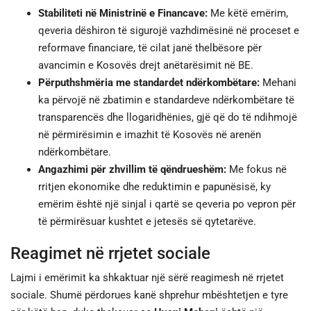
Stabiliteti në Ministrinë e Financave:
Me këtë emërim,
qeveria dëshiron të sigurojë vazhdimësinë në proceset e
reformave financiare, të cilat janë thelbësore për
avancimin e Kosovës drejt anëtarësimit në BE.
Përputhshmëria me standardet ndërkombëtare:
Mehani
ka përvojë në zbatimin e standardeve ndërkombëtare të
transparencës dhe llogaridhënies, gjë që do të ndihmojë
në përmirësimin e imazhit të Kosovës në arenën
ndërkombëtare.
Angazhimi për zhvillim të qëndrueshëm:
Me fokus në
rritjen ekonomike dhe reduktimin e papunësisë, ky
emërim është një sinjal i qartë se qeveria po vepron për
të përmirësuar kushtet e jetesës së qytetarëve.
Reagimet në rrjetet sociale
Lajmi i emërimit ka shkaktuar një sërë reagimesh në rrjetet
sociale. Shumë përdorues kanë shprehur mbështetjen e tyre