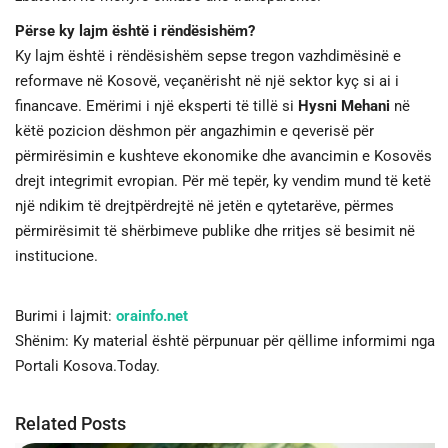
Përse ky lajm është i rëndësishëm?
Ky lajm është i rëndësishëm sepse tregon vazhdimësinë e
reformave në Kosovë, veçanërisht në një sektor kyç si ai i
financave. Emërimi i një eksperti të tillë si
Hysni Mehani
në
këtë pozicion dëshmon për angazhimin e qeverisë për
përmirësimin e kushteve ekonomike dhe avancimin e Kosovës
drejt integrimit evropian. Për më tepër, ky vendim mund të ketë
një ndikim të drejtpërdrejtë në jetën e qytetarëve, përmes
përmirësimit të shërbimeve publike dhe rritjes së besimit në
institucione.
Burimi i lajmit:
orainfo.net
Shënim: Ky material është përpunuar për qëllime informimi nga
Portali Kosova.Today.
Related Posts