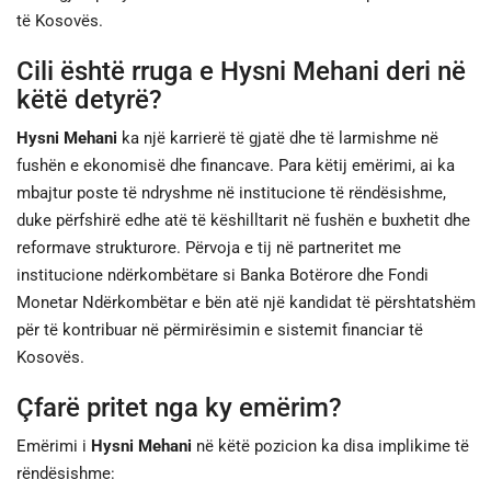
të Kosovës.
Cili është rruga e Hysni Mehani deri në
këtë detyrë?
Hysni Mehani
ka një karrierë të gjatë dhe të larmishme në
fushën e ekonomisë dhe financave. Para këtij emërimi, ai ka
mbajtur poste të ndryshme në institucione të rëndësishme,
duke përfshirë edhe atë të këshilltarit në fushën e buxhetit dhe
reformave strukturore. Përvoja e tij në partneritet me
institucione ndërkombëtare si Banka Botërore dhe Fondi
Monetar Ndërkombëtar e bën atë një kandidat të përshtatshëm
për të kontribuar në përmirësimin e sistemit financiar të
Kosovës.
Çfarë pritet nga ky emërim?
Emërimi i
Hysni Mehani
në këtë pozicion ka disa implikime të
rëndësishme: