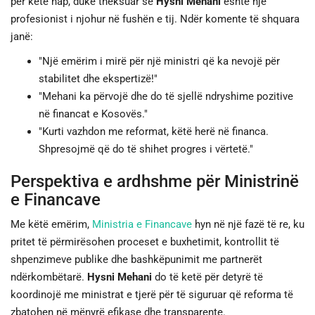
për këtë hap, duke theksuar se
Hysni Mehani
është një
profesionist i njohur në fushën e tij. Ndër komente të shquara
janë:
"Një emërim i mirë për një ministri që ka nevojë për
stabilitet dhe ekspertizë!"
"Mehani ka përvojë dhe do të sjellë ndryshime pozitive
në financat e Kosovës."
"Kurti vazhdon me reformat, këtë herë në financa.
Shpresojmë që do të shihet progres i vërtetë."
Perspektiva e ardhshme për Ministrinë
e Financave
Me këtë emërim,
Ministria e Financave
hyn në një fazë të re, ku
pritet të përmirësohen proceset e buxhetimit, kontrollit të
shpenzimeve publike dhe bashkëpunimit me partnerët
ndërkombëtarë.
Hysni Mehani
do të ketë për detyrë të
koordinojë me ministrat e tjerë për të siguruar që reforma të
zbatohen në mënyrë efikase dhe transparente.