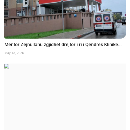
Mentor Zejnullahu zgjidhet drejtor i ri i Qendrës Klinike...
May 18, 2026