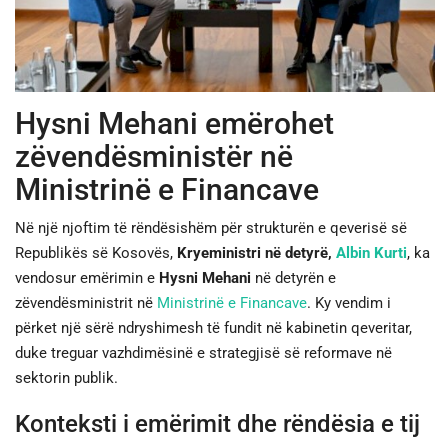
JETA
SPORTI
Hysni Mehani emërohet
SHENDETI
zëvendësministër në
Ministrinë e Financave
Në një njoftim të rëndësishëm për strukturën e qeverisë së
Republikës së Kosovës,
Kryeministri në detyrë,
Albin Kurti
, ka
vendosur emërimin e
Hysni Mehani
në detyrën e
zëvendësministrit në
Ministrinë e Financave
. Ky vendim i
përket një sërë ndryshimesh të fundit në kabinetin qeveritar,
duke treguar vazhdimësinë e strategjisë së reformave në
sektorin publik.
Konteksti i emërimit dhe rëndësia e tij