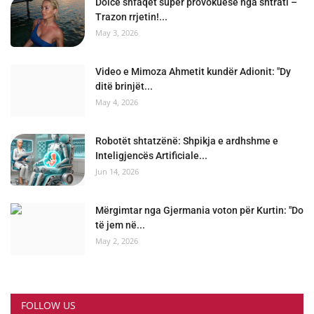
Dolce shfaqet super provokuese nga shtrati –
Trazon rrjetin!...
May 3, 2026
Video e Mimoza Ahmetit kundër Adionit: "Dy
ditë brinjët...
May 4, 2026
Robotët shtatzënë: Shpikja e ardhshme e
Inteligjencës Artificiale...
Jun 14, 2026
Mërgimtar nga Gjermania voton për Kurtin: "Do
të jem në...
May 2, 2026
FOLLOW US