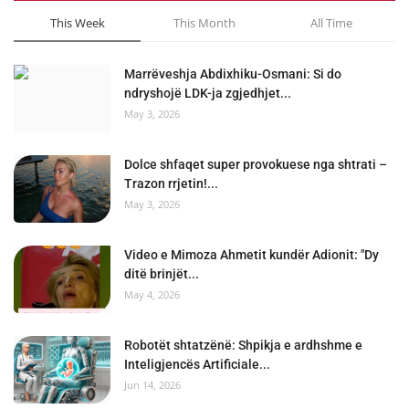
This Week
This Month
All Time
Marrëveshja Abdixhiku-Osmani: Si do
ndryshojë LDK-ja zgjedhjet...
May 3, 2026
Dolce shfaqet super provokuese nga shtrati –
Trazon rrjetin!...
May 3, 2026
Video e Mimoza Ahmetit kundër Adionit: "Dy
ditë brinjët...
May 4, 2026
Robotët shtatzënë: Shpikja e ardhshme e
Inteligjencës Artificiale...
Jun 14, 2026