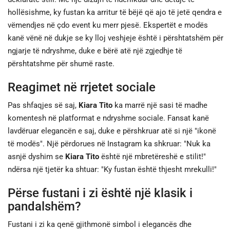
hollësishme, ky fustan ka arritur të bëjë që ajo të jetë qendra e
vëmendjes në çdo event ku merr pjesë. Ekspertët e modës
kanë vënë në dukje se ky lloj veshjeje është i përshtatshëm për
ngjarje të ndryshme, duke e bërë atë një zgjedhje të
përshtatshme për shumë raste.
Reagimet në rrjetet sociale
Pas shfaqjes së saj,
Kiara Tito
ka marrë një sasi të madhe
komentesh në platformat e ndryshme sociale. Fansat kanë
lavdëruar elegancën e saj, duke e përshkruar atë si një "ikonë
të modës". Një përdorues në Instagram ka shkruar: "Nuk ka
asnjë dyshim se
Kiara Tito
është një mbretëreshë e stilit!"
ndërsa një tjetër ka shtuar: "Ky fustan është thjesht mrekulli!"
Përse fustani i zi është një klasik i
pandalshëm?
Fustani i zi ka qenë gjithmonë simbol i elegancës dhe