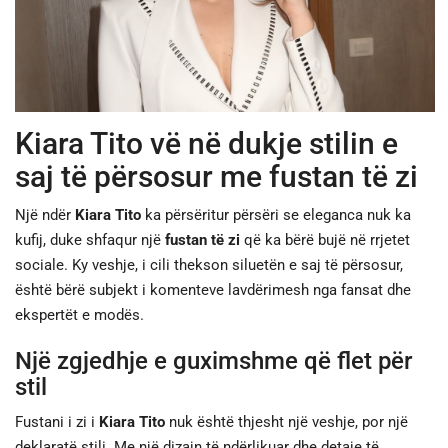
JETA
SPORTI
Kiara Tito vë në dukje stilin e
SHENDETI
saj të përsosur me fustan të zi
Një ndër
Kiara Tito
ka përsëritur përsëri se eleganca nuk ka
kufij, duke shfaqur një
fustan të zi
që ka bërë bujë në rrjetet
sociale. Ky veshje, i cili thekson siluetën e saj të përsosur,
është bërë subjekt i komenteve lavdërimesh nga fansat dhe
ekspertët e modës.
Një zgjedhje e guximshme që flet për
stil
Fustani i zi i
Kiara Tito
nuk është thjesht një veshje, por një
deklaratë stili. Me një dizajn të ndërlikuar dhe detaje të