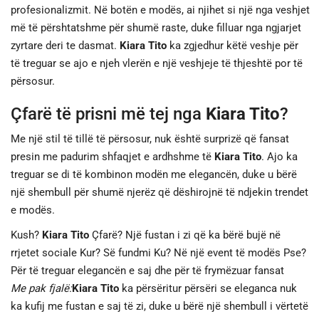
profesionalizmit. Në botën e modës, ai njihet si një nga veshjet
më të përshtatshme për shumë raste, duke filluar nga ngjarjet
zyrtare deri te dasmat.
Kiara Tito
ka zgjedhur këtë veshje për
të treguar se ajo e njeh vlerën e një veshjeje të thjeshtë por të
përsosur.
Çfarë të prisni më tej nga
Kiara Tito
?
Me një stil të tillë të përsosur, nuk është surprizë që fansat
presin me padurim shfaqjet e ardhshme të
Kiara Tito
. Ajo ka
treguar se di të kombinon modën me elegancën, duke u bërë
një shembull për shumë njerëz që dëshirojnë të ndjekin trendet
e modës.
Kush?
Kiara Tito
Çfarë? Një fustan i zi që ka bërë bujë në
rrjetet sociale Kur? Së fundmi Ku? Në një event të modës Pse?
Për të treguar elegancën e saj dhe për të frymëzuar fansat
Me pak fjalë:
Kiara Tito
ka përsëritur përsëri se eleganca nuk
ka kufij me fustan e saj të zi, duke u bërë një shembull i vërtetë