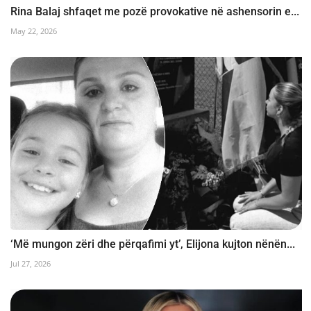
Rina Balaj shfaqet me pozë provokative në ashensorin e...
May 22, 2026
‘Më mungon zëri dhe përqafimi yt’, Elijona kujton nënën...
Jul 27, 2026