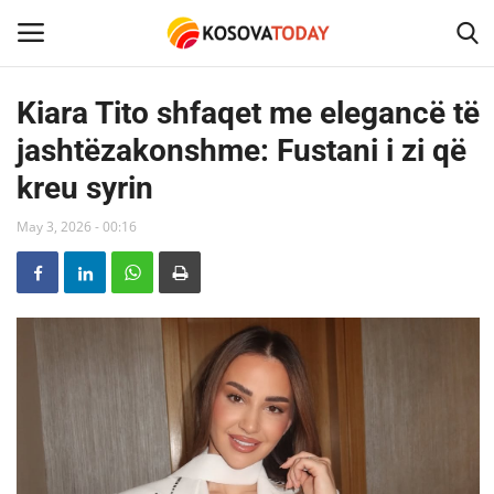
Kiara Tito shfaqet me elegancë të
jashtëzakonshme: Fustani i zi që
Home
kreu syrin
KOSOVA
May 3, 2026 - 00:16
SHQIPERIA
MAQEDONIA
SHOWBIZ
BOTA
TECH