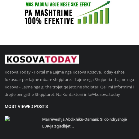
Kosova.Today - Portal me Lajme nga Kosova Kosova.Today eshte
fokusuar per lajme mbare shqiptare. - Lajme nga Shqiperia - Lajme nga
Kosova - Lajme nga gjitha trojet qe jetojne shqiptar. Qellimi informimi i
drejte per gjithe Shqiptaret. Na Kontaktoni
info@kosova.today
MOST VIEWED POSTS
Marrëveshja Abdixhiku-Osmani: Si do ndryshojë
LDK-ja zgjedhjet...