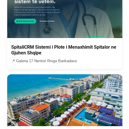
SpitaliCRM Sistemi i Plote i Menaxhimit Spitalor ne
Gjuhen Shqipe
📍 Galeria 17 Nentori Rruga Barikadave