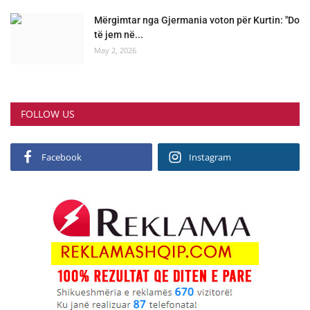
Mërgimtar nga Gjermania voton për Kurtin: "Do
të jem në...
May 2, 2026
FOLLOW US
Facebook
Instagram