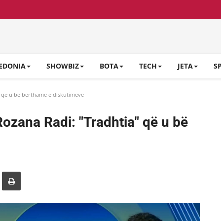
EDONIA
SHOWBIZ
BOTA
TECH
JETA
S
" që u bë bërthamë e diskutimeve
ozana Radi: "Tradhtia" që u bë