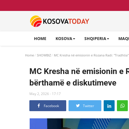
HOME
KOSOVA
SHQIPERIA
MAQ
Home
SHOWBIZ
MC Kresha në emisionin e Rozana Radi: "Tradhtia
MC Kresha në emisionin e R
bërthamë e diskutimeve
May 2, 2026 - 17:17
Facebook
Twitter