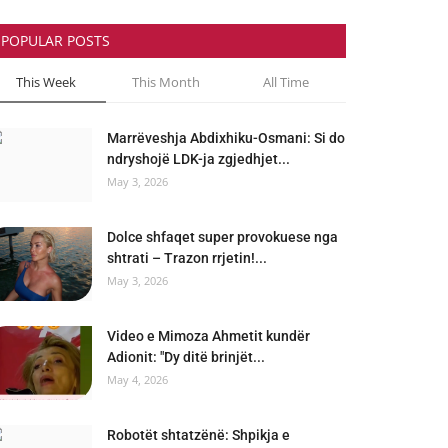
POPULAR POSTS
This Week
This Month
All Time
Marrëveshja Abdixhiku-Osmani: Si do
ndryshojë LDK-ja zgjedhjet...
May 3, 2026
Dolce shfaqet super provokuese nga
shtrati – Trazon rrjetin!...
May 3, 2026
Video e Mimoza Ahmetit kundër
Adionit: "Dy ditë brinjët...
May 4, 2026
Robotët shtatzënë: Shpikja e