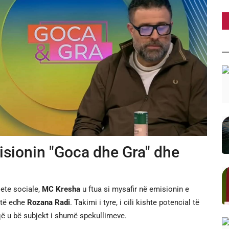
sionin "Goca dhe Gra" dhe
jete sociale,
MC Kresha
u ftua si mysafir në emisionin e
shtë edhe
Rozana Radi
. Takimi i tyre, i cili kishte potencial të
 që u bë subjekt i shumë spekullimeve.