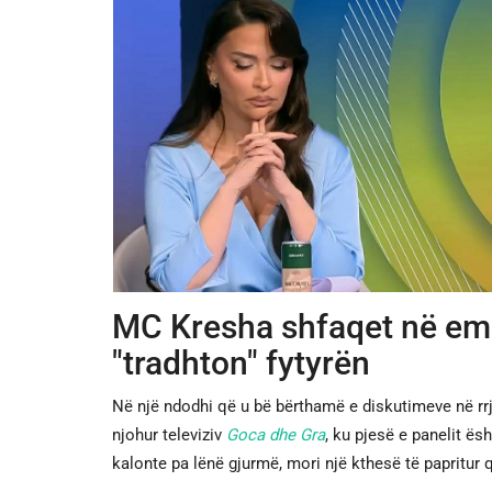
MC Kresha shfaqet në emi
"tradhton" fytyrën
Në një ndodhi që u bë bërthamë e diskutimeve në rr
njohur televiziv
Goca dhe Gra
, ku pjesë e panelit ë
kalonte pa lënë gjurmë, mori një kthesë të papritur