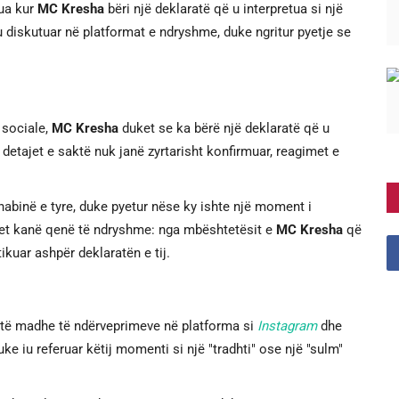
sua kur
MC Kresha
bëri një deklaratë që u interpretua si një
 u diskutuar në platformat e ndryshme, duke ngritur pyetje se
 sociale,
MC Kresha
duket se ka bërë një deklaratë që u
 detajet e saktë nuk janë zyrtarisht konfirmuar, reagimet e
abinë e tyre, duke pyetur nëse ky ishte një moment i
ntet kanë qenë të ndryshme: nga mbështetësit e
MC Kresha
që
tikuar ashpër deklaratën e tij.
 të madhe të ndërveprimeve në platforma si
Instagram
dhe
uke iu referuar këtij momenti si një "tradhti" ose një "sulm"