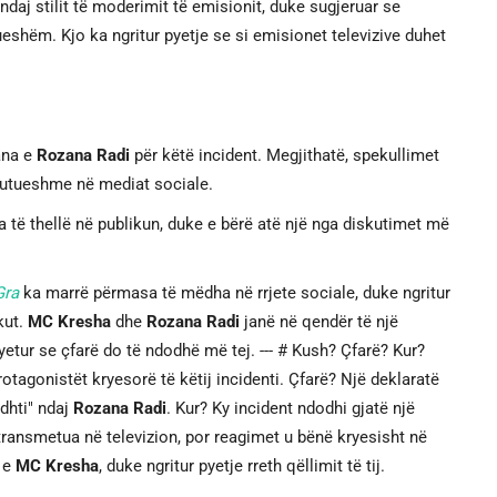
daj stilit të moderimit të emisionit, duke sugjeruar se
shëm. Kjo ka ngritur pyetje se si emisionet televizive duhet
 ana e
Rozana Radi
për këtë incident. Megjithatë, spekullimet
skutueshme në mediat sociale.
 të thellë në publikun, duke e bërë atë një nga diskutimet më
Gra
ka marrë përmasa të mëdha në rrjete sociale, duke ngritur
kut.
MC Kresha
dhe
Rozana Radi
janë në qendër të një
yetur se çfarë do të ndodhë më tej. --- # Kush? Çfarë? Kur?
otagonistët kryesorë të këtij incidenti. Çfarë? Një deklaratë
adhti" ndaj
Rozana Radi
. Kur? Ky incident ndodhi gjatë një
transmetua në televizion, por reagimet u bënë kryesisht në
a e
MC Kresha
, duke ngritur pyetje rreth qëllimit të tij.