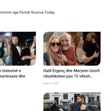
formimi nga Portali Kosova.Today.
 historinë e
Halit Ergenç dhe Meryem Uzerli
 martesave dhe
ribashkohen pas 15 vitesh...
May 9, 2026