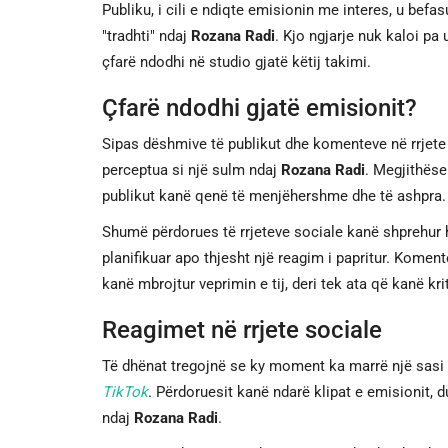
Publiku, i cili e ndiqte emisionin me interes, u befa
"tradhti" ndaj
Rozana Radi
. Kjo ngjarje nuk kaloi pa
çfarë ndodhi në studio gjatë këtij takimi.
Çfarë ndodhi gjatë emisionit?
Sipas dëshmive të publikut dhe komenteve në rrjete
perceptua si një sulm ndaj
Rozana Radi
. Megjithëse
publikut kanë qenë të menjëhershme dhe të ashpra.
Shumë përdorues të rrjeteve sociale kanë shprehur h
planifikuar apo thjesht një reagim i papritur. Kome
kanë mbrojtur veprimin e tij, deri tek ata që kanë kri
Reagimet në rrjete sociale
Të dhënat tregojnë se ky moment ka marrë një sasi
TikTok
. Përdoruesit kanë ndarë klipat e emisionit, d
ndaj
Rozana Radi
.