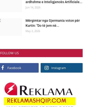
ardhshme e Inteligjencës Artificiale...
Jun 14, 2026
Mërgimtar nga Gjermania voton për
Kurtin: "Do të jem në...
May 2, 2026
FOLLOW US
Facebook
Instagram