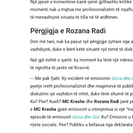
Një pjesë e komenteve kanë qenë gjithashtu kritike n
momenti nuk u trajtua me profesionalizëm të mjaftue
të menaxhojnë situata të tilla në të ardhmen.
Përgjigja e Rozana Radi
Deri më tani, nuk ka pasur një përgjigje zyrtare nga
vazhdojnë, duke e bërë këtë situatë një temë të di
Një gjë është e qartë: ky moment ka lënë një mbresa
të ngrohta të javës në Kosovë.
--- Me pak fjalë: Ky incident në emisionin
Goca dhe 
pyetje rreth profesionalizmit dhe reagimeve të publi
diskutimi që vazhdon të rritet, duke lënë shumë të p
Ku? Pse? Kush?
MC Kresha
dhe
Rozana Radi
janë pr
e
MC Kresha
gjatë emisionit u interpretua si një "tr
episode të emisionit
Goca dhe Gra
. Ku? Emisioni u 
rrjete sociale. Pse? Publiku u befasua nga deklarat