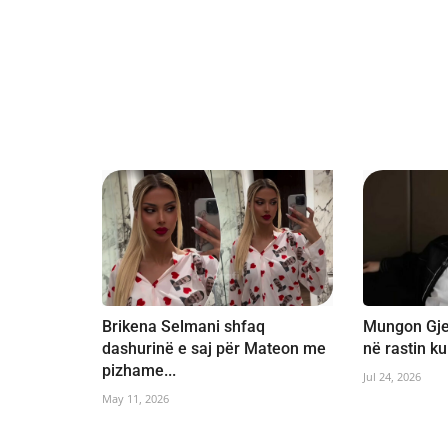
Brikena Selmani shfaq
Mungon Gje
dashurinë e saj për Mateon me
në rastin ku
pizhame...
Jul 24, 2026
May 11, 2026