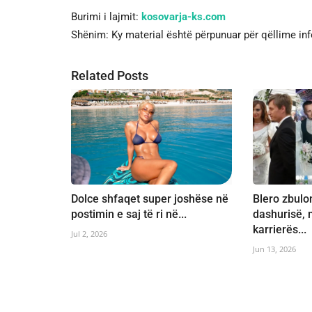
Burimi i lajmit:
kosovarja-ks.com
Shënim: Ky material është përpunuar për qëllime in
Related Posts
Dolce shfaqet super joshëse në
Blero zbulon
postimin e saj të ri në...
dashurisë,
karrierës...
Jul 2, 2026
Jun 13, 2026