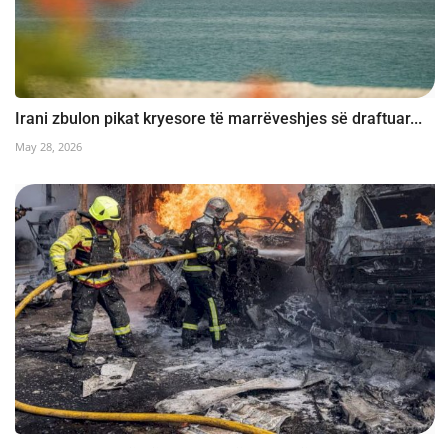
Irani zbulon pikat kryesore të marrëveshjes së draftuar...
May 28, 2026