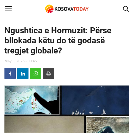
Ngushtica e Hormuzit: Përse
bllokada këtu do të godasë
Home
tregjet globale?
KOSOVA
May 3, 2026 - 00:45
SHQIPERIA
MAQEDONIA
SHOWBIZ
BOTA
TECH