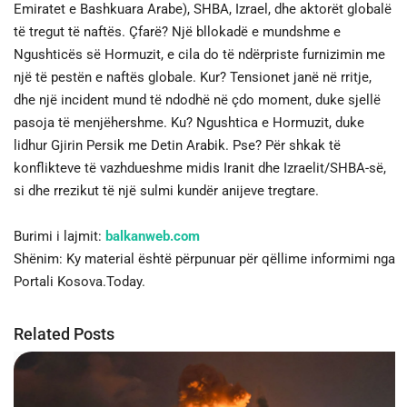
Emiratet e Bashkuara Arabe), SHBA, Izrael, dhe aktorët globalë
të tregut të naftës. Çfarë? Një bllokadë e mundshme e
Ngushticës së Hormuzit, e cila do të ndërpriste furnizimin me
një të pestën e naftës globale. Kur? Tensionet janë në rritje,
dhe një incident mund të ndodhë në çdo moment, duke sjellë
pasoja të menjëhershme. Ku? Ngushtica e Hormuzit, duke
lidhur Gjirin Persik me Detin Arabik. Pse? Për shkak të
konflikteve të vazhdueshme midis Iranit dhe Izraelit/SHBA-së,
si dhe rrezikut të një sulmi kundër anijeve tregtare.
Burimi i lajmit:
balkanweb.com
Shënim: Ky material është përpunuar për qëllime informimi nga
Portali Kosova.Today.
Related Posts