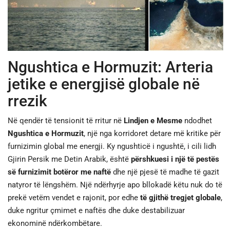
JETA
SPORTI
Ngushtica e Hormuzit: Arteria
SHENDETI
jetike e energjisë globale në
rrezik
Në qendër të tensionit të rritur në
Lindjen e Mesme
ndodhet
Ngushtica e Hormuzit
, një nga korridoret detare më kritike për
furnizimin global me energji. Ky ngushticë i ngushtë, i cili lidh
Gjirin Persik me Detin Arabik, është
përshkuesi i një të pestës
së furnizimit botëror me naftë
dhe një pjesë të madhe të gazit
natyror të lëngshëm. Një ndërhyrje apo bllokadë këtu nuk do të
prekë vetëm vendet e rajonit, por edhe
të gjithë tregjet globale
,
duke ngritur çmimet e naftës dhe duke destabilizuar
ekonominë ndërkombëtare.