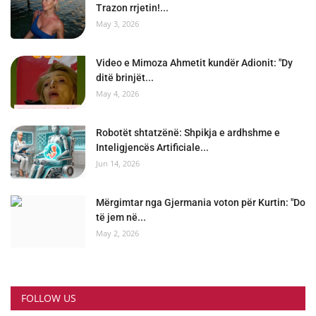
Trazon rrjetin!...
May 3, 2026
Video e Mimoza Ahmetit kundër Adionit: "Dy
ditë brinjët...
May 4, 2026
Robotët shtatzënë: Shpikja e ardhshme e
Inteligjencës Artificiale...
Jun 14, 2026
Mërgimtar nga Gjermania voton për Kurtin: "Do
të jem në...
May 2, 2026
FOLLOW US