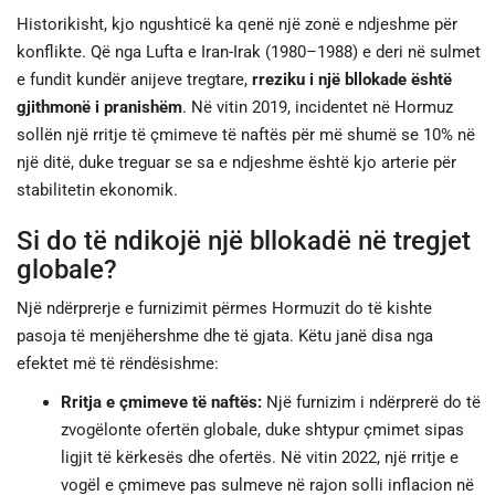
Historikisht, kjo ngushticë ka qenë një zonë e ndjeshme për
konflikte. Që nga Lufta e Iran-Irak (1980–1988) e deri në sulmet
e fundit kundër anijeve tregtare,
rreziku i një bllokade është
gjithmonë i pranishëm
. Në vitin 2019, incidentet në Hormuz
sollën një rritje të çmimeve të naftës për më shumë se 10% në
një ditë, duke treguar se sa e ndjeshme është kjo arterie për
stabilitetin ekonomik.
Si do të ndikojë një bllokadë në tregjet
globale?
Një ndërprerje e furnizimit përmes Hormuzit do të kishte
pasoja të menjëhershme dhe të gjata. Këtu janë disa nga
efektet më të rëndësishme:
Rritja e çmimeve të naftës:
Një furnizim i ndërprerë do të
zvogëlonte ofertën globale, duke shtypur çmimet sipas
ligjit të kërkesës dhe ofertës. Në vitin 2022, një rritje e
vogël e çmimeve pas sulmeve në rajon solli inflacion në