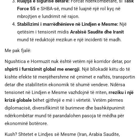
Ruajtja e sigurisë detare:
Forcat ndërkombëtare, si
Task
Force 55
e SHBA-së, mund të luajnë një rol kyç në
mbrojtjen e lundrimit në rajon.
Stabilizimi i marrëdhënieve në Lindjen e Mesme:
Një
qetësim i tensionit midis
Arabisë Saudite dhe Iranit
mund të reduktojë rrezikun e një incidenti të madh.
Me pak fjalë:
Ngushtica e Hormuzit nuk është vetëm një korridor detar, por
shpirti i furnizimit global me energji
. Një bllokadë këtu do të
kishte efekte të menjëhershme në çmimet e naftës, transportin
detar dhe stabilitetin ekonomik të shumë vendeve. Ndërsa
tensionet në Lindjen e Mesme vazhdojnë të rriten,
rreziku i një
krizë globale
bëhet gjithnjë e më i vërtetë. Vetëm përmes
diplomacisë, diversifikimit të burimeve dhe bashkëpunimit
ndërkombëtar mund të parandalohen pasoja të mëdha për
ekonominë botërore.
Kush? Shtetet e Lindjes së Mesme (Iran, Arabia Saudite,