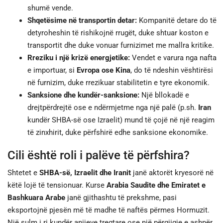
shumë vende.
Shqetësime në transportin detar:
Kompanitë detare do të
detyroheshin të rishikojnë rrugët, duke shtuar koston e
transportit dhe duke vonuar furnizimet me mallra kritike.
Rreziku i një krizë energjetike:
Vendet e varura nga nafta
e importuar, si
Evropa ose Kina
, do të ndeshin vështirësi
në furnizim, duke rrezikuar stabilitetin e tyre ekonomik.
Sanksione dhe kundër-sanksione:
Një bllokadë e
drejtpërdrejtë ose e ndërmjetme nga një palë (p.sh.
Iran
kundër SHBA-së ose Izraelit) mund të çojë në një reagim
të zinxhirit, duke përfshirë edhe sanksione ekonomike.
Cili është roli i palëve të përfshira?
Shtetet e
SHBA-së, Izraelit dhe Iranit
janë aktorët kryesorë në
këtë lojë të tensionuar. Kurse
Arabia Saudite dhe Emiratet e
Bashkuara Arabe
janë gjithashtu të prekshme, pasi
eksportojnë pjesën më të madhe të naftës përmes Hormuzit.
Një sulm i ri kundër anijeve tregtare ose një përgjigje e ashpër