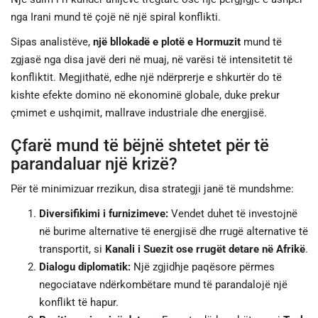
nga Irani mund të çojë në një spiral konflikti.
Sipas analistëve,
një bllokadë e plotë e Hormuzit
mund të
zgjasë nga disa javë deri në muaj, në varësi të intensitetit të
konfliktit. Megjithatë, edhe një ndërprerje e shkurtër do të
kishte efekte domino në ekonominë globale, duke prekur
çmimet e ushqimit, mallrave industriale dhe energjisë.
Çfarë mund të bëjnë shtetet për të
parandaluar një krizë?
Për të minimizuar rrezikun, disa strategji janë të mundshme:
Diversifikimi i furnizimeve:
Vendet duhet të investojnë
në burime alternative të energjisë dhe rrugë alternative të
transportit, si
Kanali i Suezit ose rrugët detare në Afrikë
.
Dialogu diplomatik:
Një zgjidhje paqësore përmes
negociatave ndërkombëtare mund të parandalojë një
konflikt të hapur.