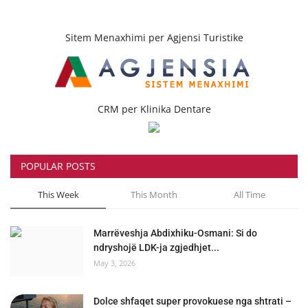
Sitem Menaxhimi per Agjensi Turistike
CRM per Klinika Dentare
POPULAR POSTS
This Week
This Month
All Time
Marrëveshja Abdixhiku-Osmani: Si do
ndryshojë LDK-ja zgjedhjet...
May 3, 2026
Dolce shfaqet super provokuese nga shtrati –