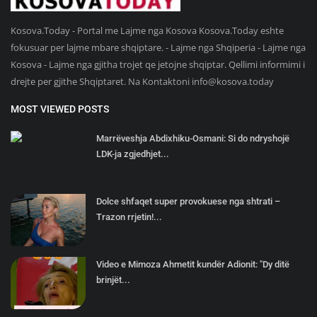
Kosova.Today - Portal me Lajme nga Kosova Kosova.Today eshte
fokusuar per lajme mbare shqiptare. - Lajme nga Shqiperia - Lajme nga
Kosova - Lajme nga gjitha trojet qe jetojne shqiptar. Qellimi informimi i
drejte per gjithe Shqiptaret. Na Kontaktoni
info@kosova.today
MOST VIEWED POSTS
Marrëveshja Abdixhiku-Osmani: Si do ndryshojë
LDK-ja zgjedhjet...
Dolce shfaqet super provokuese nga shtrati –
Trazon rrjetin!...
Video e Mimoza Ahmetit kundër Adionit: "Dy ditë
brinjët...