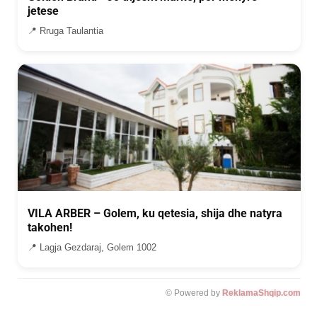
jetese
📍 Rruga Taulantia
VILA ARBER – Golem, ku qetesia, shija dhe natyra
takohen!
📍 Lagja Gezdaraj, Golem 1002
© Powered by
ReklamaShqip.com