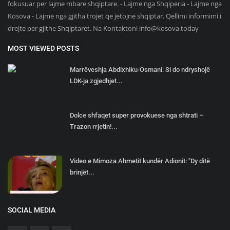
fokusuar per lajme mbare shqiptare. - Lajme nga Shqiperia - Lajme nga
Kosova - Lajme nga gjitha trojet qe jetojne shqiptar. Qellimi informimi i
drejte per gjithe Shqiptaret. Na Kontaktoni
info@kosova.today
MOST VIEWED POSTS
Marrëveshja Abdixhiku-Osmani: Si do ndryshojë
LDK-ja zgjedhjet...
Dolce shfaqet super provokuese nga shtrati –
Trazon rrjetin!...
Video e Mimoza Ahmetit kundër Adionit: "Dy ditë
brinjët...
SOCIAL MEDIA