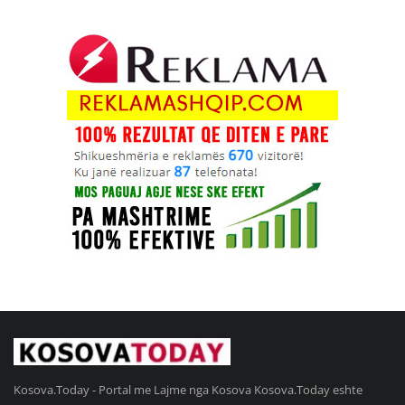
Kosova.Today - Portal me Lajme nga Kosova Kosova.Today eshte