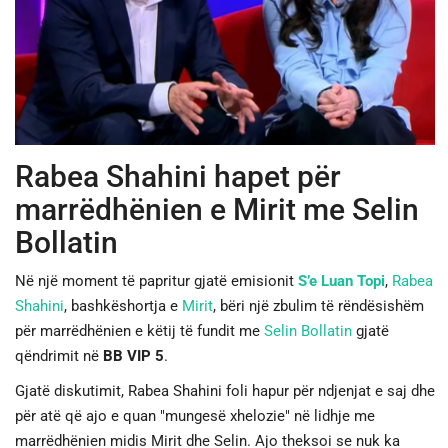
JETA
SPORTI
SHENDETI
Rabea Shahini hapet për
marrëdhënien e Mirit me Selin
Bollatin
Në një moment të papritur gjatë emisionit
S’e Luan Topi
,
Rabea
Shahini
, bashkëshortja e
Mirit
, bëri një zbulim të rëndësishëm
për marrëdhënien e këtij të fundit me
Selin Bollatin
gjatë
qëndrimit në
BB VIP 5
.
Gjatë diskutimit, Rabea Shahini foli hapur për ndjenjat e saj dhe
për atë që ajo e quan "mungesë xhelozie" në lidhje me
marrëdhënien midis Mirit dhe Selin. Ajo theksoi se nuk ka