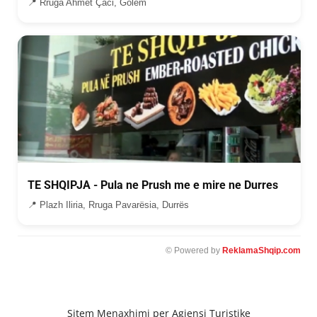
📍 Rruga Ahmet Çaci, Golem
TE SHQIPJA - Pula ne Prush me e mire ne Durres
📍 Plazh Iliria, Rruga Pavarësia, Durrës
© Powered by
ReklamaShqip.com
Sitem Menaxhimi per Agjensi Turistike