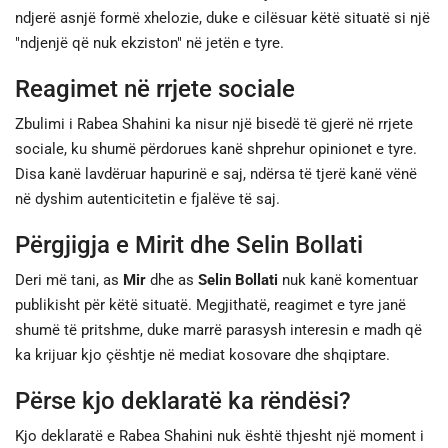
ndjerë asnjë formë xhelozie, duke e cilësuar këtë situatë si një
"ndjenjë që nuk ekziston" në jetën e tyre.
Reagimet në rrjete sociale
Zbulimi i Rabea Shahini ka nisur një bisedë të gjerë në rrjete
sociale, ku shumë përdorues kanë shprehur opinionet e tyre.
Disa kanë lavdëruar hapurinë e saj, ndërsa të tjerë kanë vënë
në dyshim autenticitetin e fjalëve të saj.
Përgjigja e Mirit dhe Selin Bollati
Deri më tani, as
Mir
dhe as
Selin Bollati
nuk kanë komentuar
publikisht për këtë situatë. Megjithatë, reagimet e tyre janë
shumë të pritshme, duke marrë parasysh interesin e madh që
ka krijuar kjo çështje në mediat kosovare dhe shqiptare.
Përse kjo deklaratë ka rëndësi?
Kjo deklaratë e Rabea Shahini nuk është thjesht një moment i