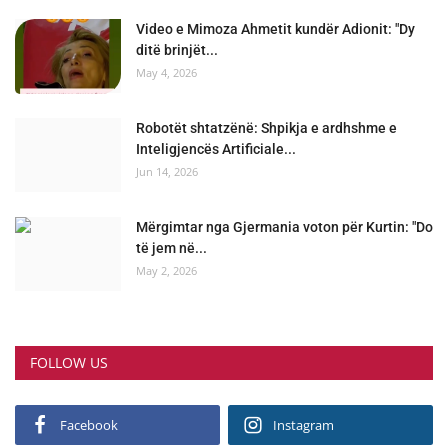
Video e Mimoza Ahmetit kundër Adionit: "Dy
ditë brinjët...
May 4, 2026
Robotët shtatzënë: Shpikja e ardhshme e
Inteligjencës Artificiale...
Jun 14, 2026
Mërgimtar nga Gjermania voton për Kurtin: "Do
të jem në...
May 2, 2026
FOLLOW US
Facebook
Instagram