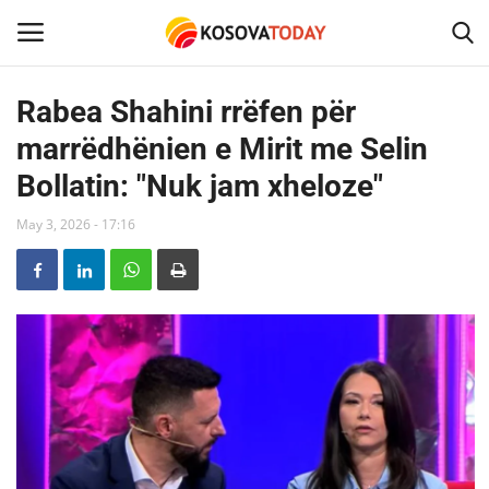
Rabea Shahini rrëfen për
marrëdhënien e Mirit me Selin
Home
Bollatin: "Nuk jam xheloze"
KOSOVA
May 3, 2026 - 17:16
SHQIPERIA
MAQEDONIA
SHOWBIZ
BOTA
TECH