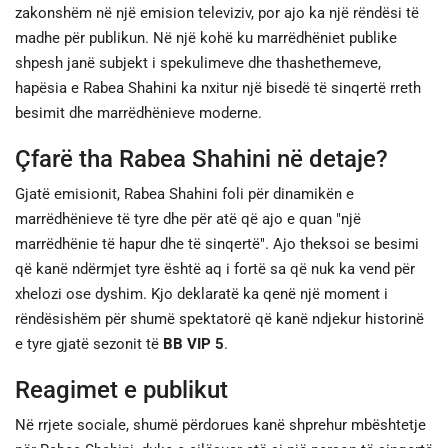
zakonshëm në një emision televiziv, por ajo ka një rëndësi të
madhe për publikun. Në një kohë ku marrëdhëniet publike
shpesh janë subjekt i spekulimeve dhe thashethemeve,
hapësia e Rabea Shahini ka nxitur një bisedë të sinqertë rreth
besimit dhe marrëdhënieve moderne.
Çfarë tha Rabea Shahini në detaje?
Gjatë emisionit, Rabea Shahini foli për dinamikën e
marrëdhënieve të tyre dhe për atë që ajo e quan "një
marrëdhënie të hapur dhe të sinqertë". Ajo theksoi se besimi
që kanë ndërmjet tyre është aq i fortë sa që nuk ka vend për
xhelozi ose dyshim. Kjo deklaratë ka qenë një moment i
rëndësishëm për shumë spektatorë që kanë ndjekur historinë
e tyre gjatë sezonit të
BB VIP 5
.
Reagimet e publikut
Në rrjete sociale, shumë përdorues kanë shprehur mbështetje