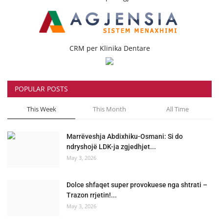
CRM per Klinika Dentare
POPULAR POSTS
This Week
This Month
All Time
Marrëveshja Abdixhiku-Osmani: Si do
ndryshojë LDK-ja zgjedhjet...
May 3, 2026
Dolce shfaqet super provokuese nga shtrati –
Trazon rrjetin!...
May 3, 2026