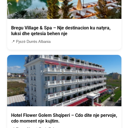
Bregu Village & Spa – Nje destinacion ku natyra,
luksi dhe qetesia behen nje
📍 Pjezë Durrës Albania
Hotel Flower Golem Shqiperi – Cdo dite nje pervoje,
cdo moment nje kujtim.