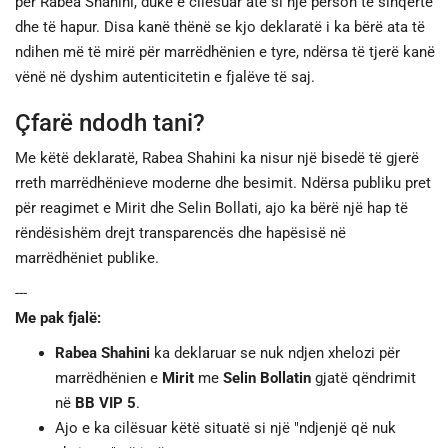
për Rabea Shahini, duke e cilësuar atë si një person të sinqertë
dhe të hapur. Disa kanë thënë se kjo deklaratë i ka bërë ata të
ndihen më të mirë për marrëdhënien e tyre, ndërsa të tjerë kanë
vënë në dyshim autenticitetin e fjalëve të saj.
Çfarë ndodh tani?
Me këtë deklaratë, Rabea Shahini ka nisur një bisedë të gjerë
rreth marrëdhënieve moderne dhe besimit. Ndërsa publiku pret
për reagimet e Mirit dhe Selin Bollati, ajo ka bërë një hap të
rëndësishëm drejt transparencës dhe hapësisë në
marrëdhëniet publike.
---
Me pak fjalë:
Rabea Shahini
ka deklaruar se nuk ndjen xhelozi për
marrëdhënien e
Mirit
me
Selin Bollatin
gjatë qëndrimit
në
BB VIP 5
.
Ajo e ka cilësuar këtë situatë si një "ndjenjë që nuk