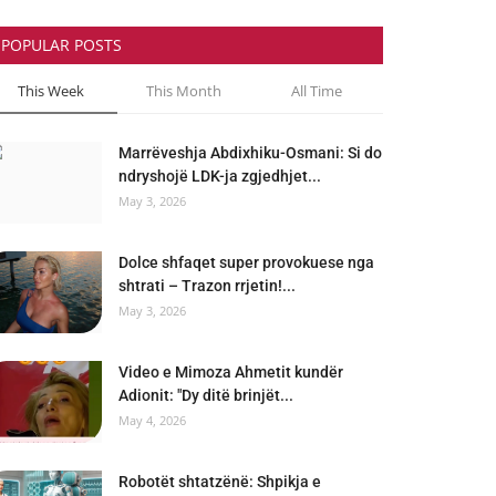
POPULAR POSTS
This Week
This Month
All Time
Marrëveshja Abdixhiku-Osmani: Si do
ndryshojë LDK-ja zgjedhjet...
May 3, 2026
Dolce shfaqet super provokuese nga
shtrati – Trazon rrjetin!...
May 3, 2026
Video e Mimoza Ahmetit kundër
Adionit: "Dy ditë brinjët...
May 4, 2026
Robotët shtatzënë: Shpikja e