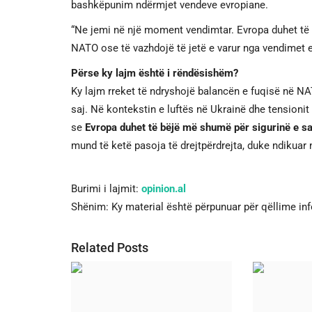
bashkëpunim ndërmjet vendeve evropiane.
“Ne jemi në një moment vendimtar. Evropa duhet të z
NATO ose të vazhdojë të jetë e varur nga vendimet e
Përse ky lajm është i rëndësishëm?
Ky lajm rreket të ndryshojë balancën e fuqisë në NA
saj. Në kontekstin e luftës në Ukrainë dhe tensionit 
se
Evropa duhet të bëjë më shumë për sigurinë e sa
mund të ketë pasoja të drejtpërdrejta, duke ndikuar
Burimi i lajmit:
opinion.al
Shënim: Ky material është përpunuar për qëllime in
Related Posts