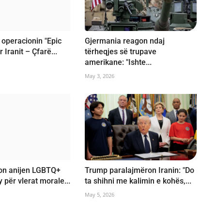
 operacionin "Epic
Gjermania reagon ndaj
 Iranit – Çfarë...
tërheqjes së trupave
amerikane: "Ishte...
May 3, 2026
lon anijen LGBTQ+
Trump paralajmëron Iranin: "Do
 për vlerat morale...
ta shihni me kalimin e kohës,...
May 5, 2026