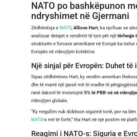
NATO po bashkëpunon me
ndryshimet në Gjermani
Zëdhënësja e
NATO
,
Allison Hart
, ka njoftuar se a
analizuar detajet e vendimit të tyre për një
tërheqje 
strukturën e forcave amerikane në Evropë ka nxitur 
Evropës në mbrojtjen kolektive.
Një sinjal për Evropën: Duhet të
Sipas zëdhënëses Hart, ky vendim amerikan theks
dhe të marrë një pjesë më të madhe të përgjegjësisë
ranë dakord të investojnë
5% të PBB-së në mbrojtje
mbrojtjen globale.
“Ky rregullim nuk dobëson sigurinë tonë, por na bë
NATO
-s më të fortë,” tha Hart në një postim në pla
Reagimi i NATO-s: Siguria e Evr