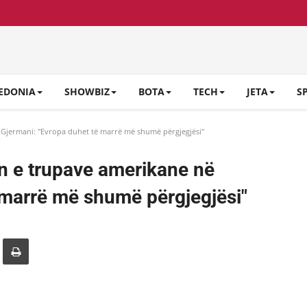
EDONIA
SHOWBIZ
BOTA
TECH
JETA
S
Gjermani: "Evropa duhet të marrë më shumë përgjegjësi"
n e trupave amerikane në
 marrë më shumë përgjegjësi"