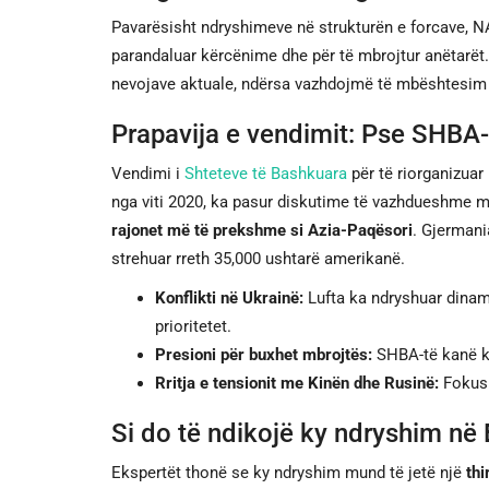
Pavarësisht ndryshimeve në strukturën e forcave, NA
parandaluar kërcënime dhe për të mbrojtur anëtarët.
nevojave aktuale, ndërsa vazhdojmë të mbështesim n
Prapavija e vendimit: Pse SHBA-
Vendimi i
Shteteve të Bashkuara
për të riorganizuar
nga viti 2020, ka pasur diskutime të vazhdueshme 
rajonet më të prekshme si Azia-Paqësori
. Gjermani
strehuar rreth 35,000 ushtarë amerikanë.
Konflikti në Ukrainë:
Lufta ka ndryshuar dinami
prioritetet.
Presioni për buxhet mbrojtës:
SHBA-të kanë kë
Rritja e tensionit me Kinën dhe Rusinë:
Fokusi
Si do të ndikojë ky ndryshim në
Ekspertët thonë se ky ndryshim mund të jetë një
thi