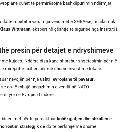
evropiane duhet të përmirësojnë bashkëpunimin ndërmjet
.
 do të mbetet e varur nga vendimet e SHBA-së, të cilat nuk
 Klaus Wittmann
, ekspert në çështje të sigurisë nga Instituti i
hë presin për detajet e ndryshimeve
r me kujdes. Ndërsa disa kanë shprehur shqetësimin për një
në mirëpritur nxitjen për më shumë investime lokale.
suar nevojën për një
ushtri evropiane të pavarur
.
 se do të mbajë angazhimin e vendit në NATO.
në e tyre në Evropën Lindore.
 bisedimet për të përcaktuar
kohëzgjatjen dhe shkallën e
riorientim strategjik
që do të përfshijë më shumë