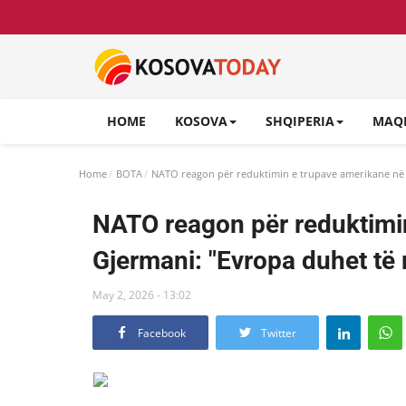
HOME
KOSOVA
SHQIPERIA
MAQ
Home
BOTA
NATO reagon për reduktimin e trupave amerikane në 
NATO reagon për reduktimi
Gjermani: "Evropa duhet të
May 2, 2026 - 13:02
Facebook
Twitter