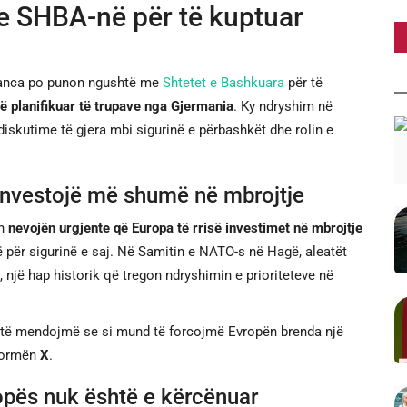
 SHBA-në për të kuptuar
leanca po punon ngushtë me
Shtetet e Bashkuara
për të
të planifikuar të trupave nga Gjermania
. Ky ndryshim në
diskutime të gjera mbi sigurinë e përbashkët dhe rolin e
 investojë më shumë në mbrojtje
on
nevojën urgjente që Europa të rrisë investimet në mbrojtje
 për sigurinë e saj. Në Samitin e NATO-s në Hagë, aleatët
, një hap historik që tregon ndryshimin e prioriteteve në
n të mendojmë se si mund të forcojmë Evropën brenda një
tformën
X
.
opës nuk është e kërcënuar