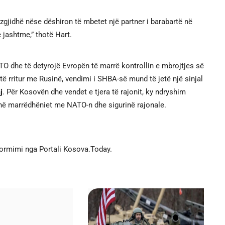
gjidhë nëse dëshiron të mbetet një partner i barabartë në
 jashtme,” thotë Hart.
TO dhe të detyrojë Evropën të marrë kontrollin e mbrojtjes së
të rritur me Rusinë, vendimi i SHBA-së mund të jetë një sinjal
j
. Për Kosovën dhe vendet e tjera të rajonit, ky ndryshim
 në marrëdhëniet me NATO-n dhe sigurinë rajonale.
formimi nga Portali Kosova.Today.