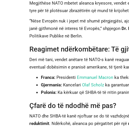
Megjithëse NATO mbetet aleanca kryesore, vendet 
tyre për të plotësuar zbrazëtirën që mund të krijohet
“Nëse Evropën nuk i jepet më shumë përgjegjësi, ajo
janë gjithmonë në interes të Evropës,” shpjegon
Dr.
Politikave Publike në Berlin.
Reagimet ndërkombëtare: Të gjit
Deri më tani, vendet anëtare të NATO-s kanë reagua
eventual dobësimin e pranisë amerikane, të tjerë ka
Franca:
Presidenti
Emmanuel Macron
ka thek
Gjermania:
Kancelari
Olaf Scholz
ka garantuar
Polonia:
Ka kërkuar që SHBA-të të rritin prani
Çfarë do të ndodhë më pas?
NATO dhe SHBA-të kanë njoftuar se do të vazhdojnë
reduktimit
. Ndërkohë, aleanca po përgatitet për një