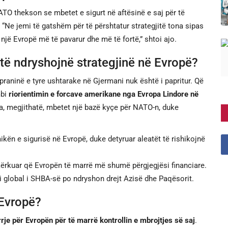
TO thekson se mbetet e sigurt në aftësinë e saj për të
 “Ne jemi të gatshëm për të përshtatur strategjitë tona sipas
jë Evropë më të pavarur dhe më të fortë,” shtoi ajo.
të ndryshojnë strategjinë në Evropë?
 praninë e tyre ushtarake në Gjermani nuk është i papritur. Që
mbi
riorientimin e forcave amerikane nga Evropa Lindore në
a, megjithatë, mbetet një bazë kyçe për NATO-n, duke
kën e sigurisë në Evropë, duke detyruar aleatët të rishikojnë
rkuar që Evropën të marrë më shumë përgjegjësi financiare.
 global i SHBA-së po ndryshon drejt Azisë dhe Paqësorit.
 Evropë?
rrje për Evropën për të marrë kontrollin e mbrojtjes së saj
.