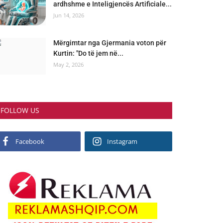
ardhshme e Inteligjencës Artificiale...
Jun 14, 2026
Mërgimtar nga Gjermania voton për
Kurtin: "Do të jem në...
May 2, 2026
FOLLOW US
Facebook
Instagram