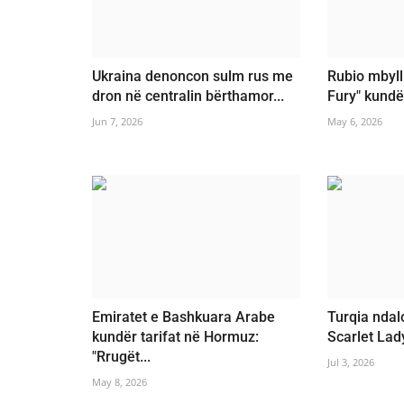
Ukraina denoncon sulm rus me
Rubio mbyll
dron në centralin bërthamor...
Fury" kundër
Jun 7, 2026
May 6, 2026
Emiratet e Bashkuara Arabe
Turqia nda
kundër tarifat në Hormuz:
Scarlet Lady
"Rrugët...
Jul 3, 2026
May 8, 2026