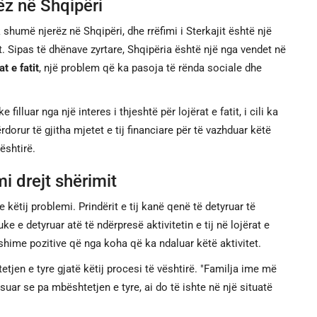
z në Shqipëri
 shumë njerëz në Shqipëri, dhe rrëfimi i Sterkajit është një
t. Sipas të dhënave zyrtare, Shqipëria është një nga vendet në
t e fatit
, një problem që ka pasoja të rënda sociale dhe
 filluar nga një interes i thjeshtë për lojërat e fatit, i cili ka
rdorur të gjitha mjetet e tij financiare për të vazhduar këtë
vështirë.
i drejt shërimit
e këtij problemi. Prindërit e tij kanë qenë të detyruar të
e e detyruar atë të ndërpresë aktivitetin e tij në lojërat e
dryshime pozitive që nga koha që ka ndaluar këtë aktivitet.
tetjen e tyre gjatë këtij procesi të vështirë. "Familja ime më
ksuar se pa mbështetjen e tyre, ai do të ishte në një situatë