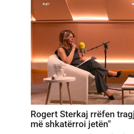
Rogert Sterkaj rrëfen tragj
më shkatërroi jetën"