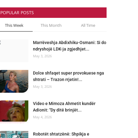
POPULAR POSTS
This Week
This Month
All Time
Marrëveshja Abdixhiku-Osmani: Si do
ndryshojë LDK-ja zgjedhjet...
May 3, 2026
Dolce shfaqet super provokuese nga
shtrati – Trazon rrjetin!...
May 3, 2026
Video e Mimoza Ahmetit kundër
Adionit: "Dy ditë brinjët...
May 4, 2026
Robotët shtatzënë: Shpikja e