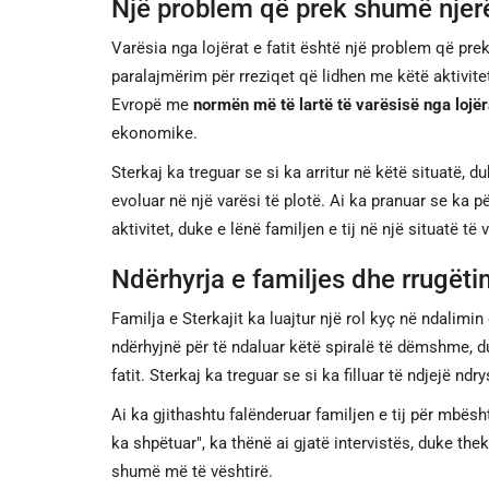
Një problem që prek shumë njerë
Varësia nga lojërat e fatit është një problem që prek
paralajmërim për rreziqet që lidhen me këtë aktivite
Evropë me
normën më të lartë të varësisë nga lojëra
ekonomike.
Sterkaj ka treguar se si ka arritur në këtë situatë, duke
evoluar në një varësi të plotë. Ai ka pranuar se ka pë
aktivitet, duke e lënë familjen e tij në një situatë të 
Ndërhyrja e familjes dhe rrugëtim
Familja e Sterkajit ka luajtur një rol kyç në ndalimin 
ndërhyjnë për të ndaluar këtë spiralë të dëmshme, duk
fatit. Sterkaj ka treguar se si ka filluar të ndjejë n
Ai ka gjithashtu falënderuar familjen e tij për mbësh
ka shpëtuar", ka thënë ai gjatë intervistës, duke the
shumë më të vështirë.