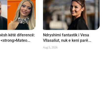
ësh këtë diferencë:
Ndryshimi fantastik i Vesa
ë <strong>Mateo...
Vllasaliut, nuk e keni parë...
Aug 5, 2026