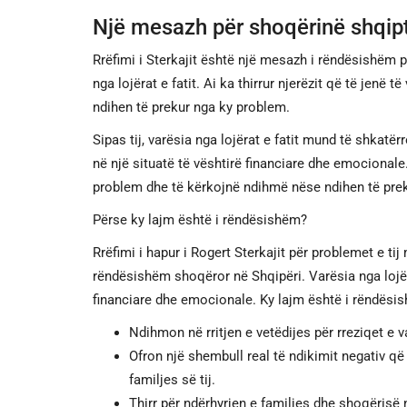
Një mesazh për shoqërinë shqip
Rrëfimi i Sterkajit është një mesazh i rëndësishëm p
nga lojërat e fatit. Ai ka thirrur njerëzit që të jen
ndihen të prekur nga ky problem.
Sipas tij, varësia nga lojërat e fatit mund të shkatërr
në një situatë të vështirë financiare dhe emocionale.
problem dhe të kërkojnë ndihmë nëse ndihen të pre
Përse ky lajm është i rëndësishëm?
Rrëfimi i hapur i Rogert Sterkajit për problemet e tij 
rëndësishëm shoqëror në Shqipëri. Varësia nga lojër
financiare dhe emocionale. Ky lajm është i rëndësi
Ndihmon në rritjen e vetëdijes për rreziqet e va
Ofron një shembull real të ndikimit negativ që
familjes së tij.
Thirr për ndërhyrjen e familjes dhe shoqërisë