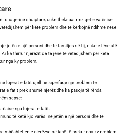
tare
ër shoqërinë shqiptare, duke theksuar rreziqet e varësisë
ë të vetëdijshëm për këtë problem dhe të kërkojnë ndihmë nëse
ojë jetën e një personi dhe të familjes së tij, duke e lënë atë
 Ai ka thirrur njerëzit që të jenë të vetëdijshëm për këtë
kur nga ky problem.
me lojërat e fatit sjell në sipërfaqe një problem të
at e fatit prek shumë njerëz dhe ka pasoja të rënda
shëm sepse:
rësisë nga lojërat e fatit.
 mund të ketë kjo varësi në jetën e një personi dhe të
 në mbështetjen e njerëzve që janë të prekur nga ky problem.