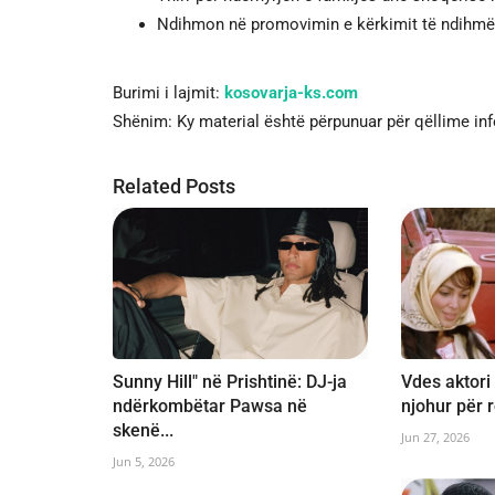
Ndihmon në promovimin e kërkimit të ndihmës 
Burimi i lajmit:
kosovarja-ks.com
Shënim: Ky material është përpunuar për qëllime in
Related Posts
Sunny Hill" në Prishtinë: DJ-ja
Vdes aktori 
ndërkombëtar Pawsa në
njohur për ro
skenë...
Jun 27, 2026
Jun 5, 2026