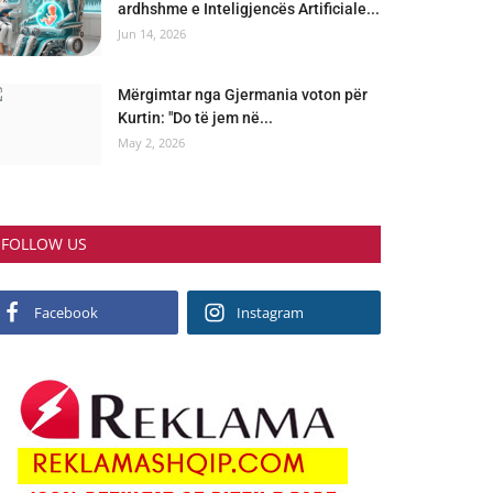
ardhshme e Inteligjencës Artificiale...
Jun 14, 2026
Mërgimtar nga Gjermania voton për
Kurtin: "Do të jem në...
May 2, 2026
FOLLOW US
Facebook
Instagram