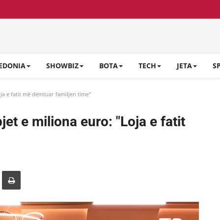
EDONIA
SHOWBIZ
BOTA
TECH
JETA
S
ja e fatit më dëmtuar familjen time"
t e miliona euro: "Loja e fatit