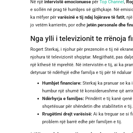
Në një
intervistë emocionuese
për
Top Channel
,
Rog
e sollën në prag të humbjes së gjithçkaje. Në emis
ka rrëfyer për
varësinë e tij ndaj lojërave të fatit
, nj
jo vetëm karrierën, por edhe
jetën personale dhe fin
Nga ylli i televizionit te rrënoja 
Rogert Sterkaj, i njohur për prezencën e tij në ekran
njohura të televizionit shqiptar. Megjithatë, pas dal
një kthesë të mprehtë. Në intervistën e tij, ai ka pr
detyruar të ndërhyjë edhe familja e tij për të ndalua
Humbjet financiare:
Sterkaj ka pranuar se ka in
humbur një shumë të konsiderueshme që arri
Ndërhyrja e familjes:
Prindërit e tij kanë qenë
shqetësuar për shëndetin dhe stabilitetin e tij.
Rrugëtimi drejt varësisë:
Ai ka treguar se si fi
problem një barrë edhe për familjen e tij.