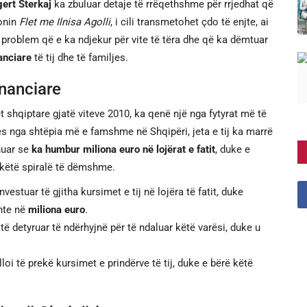
ert Sterkaj
ka zbuluar detaje të rrëqethshme për rrjedhat që
ionin
Flet me Ilnisa Agolli
, i cili transmetohet çdo të enjte, ai
ë problem që e ka ndjekur për vite të tëra dhe që ka dëmtuar
anciare
të tij dhe të familjes.
financiare
et shqiptare gjatë viteve 2010, ka qenë një nga fytyrat më të
jes nga shtëpia më e famshme në Shqipëri, jeta e tij ka marrë
anuar se
ka humbur miliona euro në lojërat e fatit
, duke e
r këtë spiralë të dëmshme.
vestuar të gjitha kursimet e tij në lojëra të fatit, duke
nte në
miliona euro
.
 të detyruar të ndërhyjnë për të ndaluar këtë varësi, duke u
lloi të prekë kursimet e prindërve të tij, duke e bërë këtë