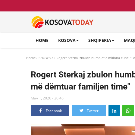
HOME
KOSOVA
SHQIPERIA
MAQ
Home
SHOWBIZ
Rogert Sterkaj zbulon humbjet e miliona euro: "Lo
Rogert Sterkaj zbulon humbje
më dëmtuar familjen time"
May 1, 2026 - 20:46
Facebook
Twitter