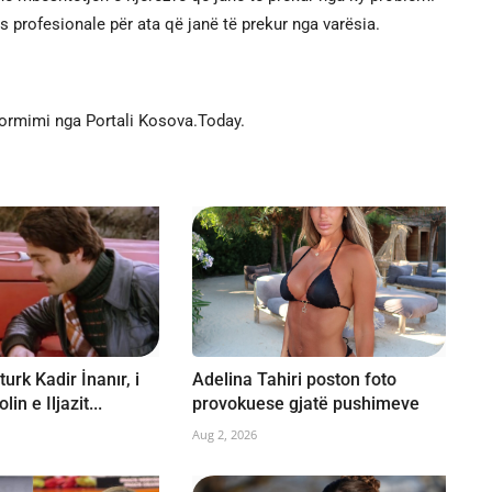
profesionale për ata që janë të prekur nga varësia.
formimi nga Portali Kosova.Today.
turk Kadir İnanır, i
Adelina Tahiri poston foto
lin e Iljazit...
provokuese gjatë pushimeve
Aug 2, 2026