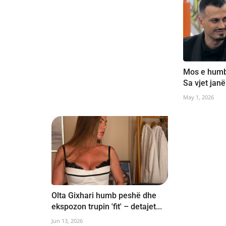
Mos e humb
Sa vjet jan
May 1, 2026
Olta Gixhari humb peshë dhe
ekspozon trupin 'fit' – detajet...
Jun 13, 2026