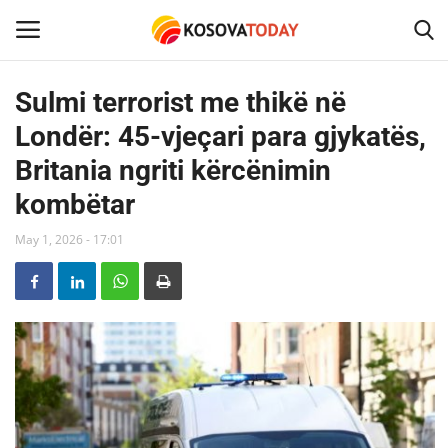
Sulmi terrorist me thikë në
Londër: 45-vjeçari para gjykatës,
Home
Britania ngriti kërcënimin
KOSOVA
kombëtar
SHQIPERIA
May 1, 2026 - 17:01
MAQEDONIA
SHOWBIZ
BOTA
TECH