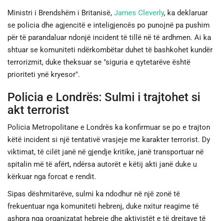
Ministri i Brendshëm i Britanisë,
James Cleverly
, ka deklaruar
se policia dhe agjencitë e inteligjencës po punojnë pa pushim
për të parandaluar ndonjë incident të tillë në të ardhmen. Ai ka
shtuar se komuniteti ndërkombëtar duhet të bashkohet kundër
terrorizmit, duke theksuar se "siguria e qytetarëve është
prioriteti ynë kryesor".
Policia e Londrës: Sulmi i trajtohet si
akt terrorist
Policia Metropolitane e Londrës ka konfirmuar se po e trajton
këtë incident si një tentativë vrasjeje me karakter terrorist. Dy
viktimat, të cilët janë në gjendje kritike, janë transportuar në
spitalin më të afërt, ndërsa autorët e këtij akti janë duke u
kërkuar nga forcat e rendit.
Sipas dëshmitarëve, sulmi ka ndodhur në një zonë të
frekuentuar nga komuniteti hebrenj, duke nxitur reagime të
ashpra nga organizatat hebreje dhe aktivistët e të drejtave të