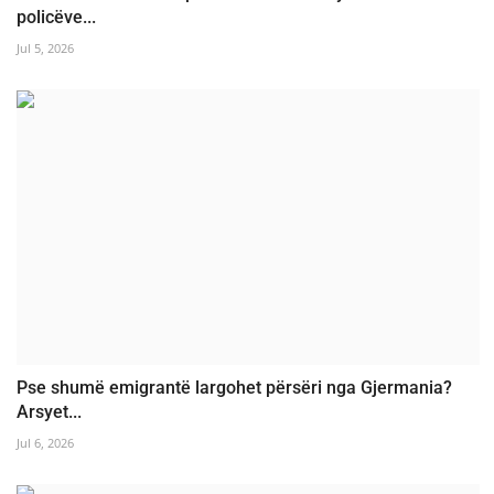
policëve...
Jul 5, 2026
Pse shumë emigrantë largohet përsëri nga Gjermania?
Arsyet...
Jul 6, 2026