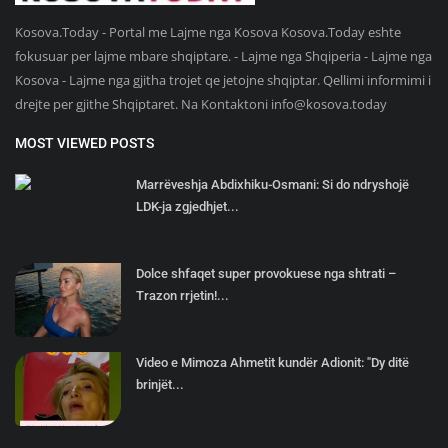
Kosova.Today - Portal me Lajme nga Kosova Kosova.Today eshte
fokusuar per lajme mbare shqiptare. - Lajme nga Shqiperia - Lajme nga
Kosova - Lajme nga gjitha trojet qe jetojne shqiptar. Qellimi informimi i
drejte per gjithe Shqiptaret. Na Kontaktoni
info@kosova.today
MOST VIEWED POSTS
Marrëveshja Abdixhiku-Osmani: Si do ndryshojë
LDK-ja zgjedhjet...
Dolce shfaqet super provokuese nga shtrati –
Trazon rrjetin!...
Video e Mimoza Ahmetit kundër Adionit: "Dy ditë
brinjët...