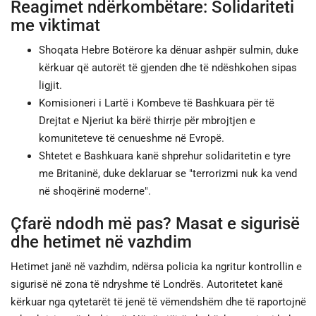
Reagimet ndërkombëtare: Solidariteti
me viktimat
Shoqata Hebre Botërore ka dënuar ashpër sulmin, duke
kërkuar që autorët të gjenden dhe të ndëshkohen sipas
ligjit.
Komisioneri i Lartë i Kombeve të Bashkuara për të
Drejtat e Njeriut ka bërë thirrje për mbrojtjen e
komuniteteve të cenueshme në Evropë.
Shtetet e Bashkuara kanë shprehur solidaritetin e tyre
me Britaninë, duke deklaruar se "terrorizmi nuk ka vend
në shoqërinë moderne".
Çfarë ndodh më pas? Masat e sigurisë
dhe hetimet në vazhdim
Hetimet janë në vazhdim, ndërsa policia ka ngritur kontrollin e
sigurisë në zona të ndryshme të Londrës. Autoritetet kanë
kërkuar nga qytetarët të jenë të vëmendshëm dhe të raportojnë