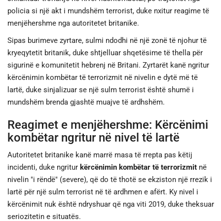
policia si një akt i mundshëm terrorist, duke nxitur reagime të
menjëhershme nga autoritetet britanike.
Sipas burimeve zyrtare, sulmi ndodhi në një zonë të njohur të
kryeqytetit britanik, duke shtjelluar shqetësime të thella për
sigurinë e komunitetit hebrenj në Britani. Zyrtarët kanë ngritur
kërcënimin kombëtar të terrorizmit në nivelin e dytë më të
lartë, duke sinjalizuar se një sulm terrorist është shumë i
mundshëm brenda gjashtë muajve të ardhshëm.
Reagimet e menjëhershme: Kërcënimi
kombëtar ngritur në nivel të lartë
Autoritetet britanike kanë marrë masa të rrepta pas këtij
incidenti, duke ngritur
kërcënimin kombëtar të terrorizmit
në
nivelin "i rëndë" (severe), që do të thotë se ekziston një rrezik i
lartë për një sulm terrorist në të ardhmen e afërt. Ky nivel i
kërcënimit nuk është ndryshuar që nga viti 2019, duke theksuar
seriozitetin e situatës.