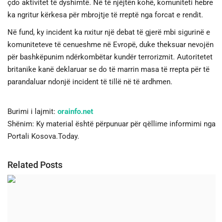
çdo aktivitet të dyshimtë. Në të njëjtën kohë, komuniteti hebre
ka ngritur kërkesa për mbrojtje të rreptë nga forcat e rendit.
Në fund, ky incident ka nxitur një debat të gjerë mbi sigurinë e
komuniteteve të cenueshme në Evropë, duke theksuar nevojën
për bashkëpunim ndërkombëtar kundër terrorizmit. Autoritetet
britanike kanë deklaruar se do të marrin masa të rrepta për të
parandaluar ndonjë incident të tillë në të ardhmen.
Burimi i lajmit:
orainfo.net
Shënim: Ky material është përpunuar për qëllime informimi nga
Portali Kosova.Today.
Related Posts