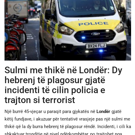
JETA
SPORTI
SHENDETI
Sulmi me thikë në Londër: Dy
hebrenj të plagosur gjatë
incidenti të cilin policia e
trajton si terrorist
Një burrë 45-vjeçar u paraqit para gjykatës në
Londër
gjatë
këtij fundjave, i akuzuar për tentativë vrasjeje pas një sulmi me
thikë që la dy burra hebrenj të plagosur rëndë. Incidenti, i cili ka
shkaktuar tronditje në nivel ndërkombëtar, po trajtohet nga