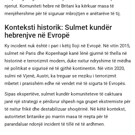
njeriut. Komuniteti hebre në Britani ka kërkuar masa të
menjëhershme për të siguruar mbrojtjen e anëtarëve të tij.
Konteksti historik: Sulmet kundër
hebrenjve në Evropë
Ky incident nuk është i pari i këtij lloji në Evropë. Në vitin 2015,
sulmet në Paris dhe Kopenhagë kanë lënë gjurmë të thella në
historinë e terrorizmit modern, duke nxitur ndryshime të mëdha
në politikat e sigurisë në të gjithë kontinentin. Në vitin 2020,
sulmi në Vjenë, Austri, ka treguar se rreziku i terrorizmit
mbetet i pranishëm edhe në vendet më të sigurta të Evropës.
Sipas ekspertëve, sulmet kundër komuniteteve të caktuara
janë një strategji e përdorur shpesh nga grupet ekstremiste për
të nxitur frikë dhe destabilizuar shoqërinë. Në këtë kontekst,
autoritetet britanike po marrin masa të rrepta për të
parandaluar ndonjë incident të tillë në të ardhmen.