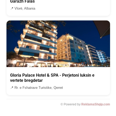
Garazh Falas
📍 Vlorë, Albania
Gloria Palace Hotel & SPA - Perjetoni luksin e
vertete bregdetar
📍 Rr. e Fshatrave Turistike, Qerret
© Powered by
ReklamaShqip.com