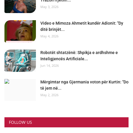
Trazon rrjetin!...
May 3, 2026
Video e Mimoza Ahmetit kundër Adionit: "Dy
ditë brinjët...
May 4, 2026
Robotët shtatzënë: Shpikja e ardhshme e
Inteligjencës Artificiale...
Jun 14, 2026
Mërgimtar nga Gjermania voton për Kurtin: "Do
të jem në...
May 2, 2026
FOLLOW US