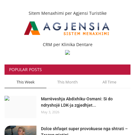
Sitem Menaxhimi per Agjensi Turistike
CRM per Klinika Dentare
POPULAR POSTS
This Week
This Month
All Time
Marrëveshja Abdixhiku-Osmani: Si do
ndryshojë LDK-ja zgjedhjet...
May 3, 2026
Dolce shfaqet super provokuese nga shtrati –