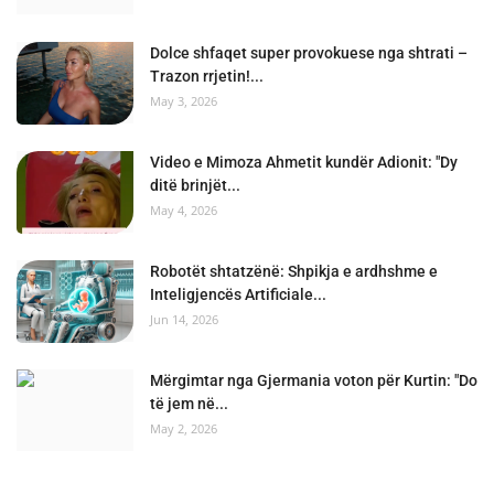
Dolce shfaqet super provokuese nga shtrati –
Trazon rrjetin!...
May 3, 2026
Video e Mimoza Ahmetit kundër Adionit: "Dy
ditë brinjët...
May 4, 2026
Robotët shtatzënë: Shpikja e ardhshme e
Inteligjencës Artificiale...
Jun 14, 2026
Mërgimtar nga Gjermania voton për Kurtin: "Do
të jem në...
May 2, 2026