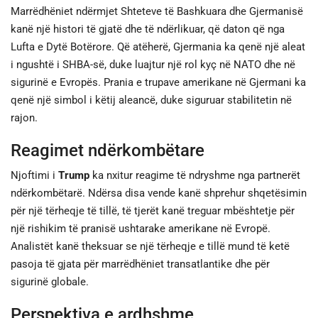
Marrëdhëniet ndërmjet Shteteve të Bashkuara dhe Gjermanisë
kanë një histori të gjatë dhe të ndërlikuar, që daton që nga
Lufta e Dytë Botërore. Që atëherë, Gjermania ka qenë një aleat
i ngushtë i SHBA-së, duke luajtur një rol kyç në NATO dhe në
sigurinë e Evropës. Prania e trupave amerikane në Gjermani ka
qenë një simbol i këtij aleancë, duke siguruar stabilitetin në
rajon.
Reagimet ndërkombëtare
Njoftimi i
Trump
ka nxitur reagime të ndryshme nga partnerët
ndërkombëtarë. Ndërsa disa vende kanë shprehur shqetësimin
për një tërheqje të tillë, të tjerët kanë treguar mbështetje për
një rishikim të pranisë ushtarake amerikane në Evropë.
Analistët kanë theksuar se një tërheqje e tillë mund të ketë
pasoja të gjata për marrëdhëniet transatlantike dhe për
sigurinë globale.
Perspektiva e ardhshme