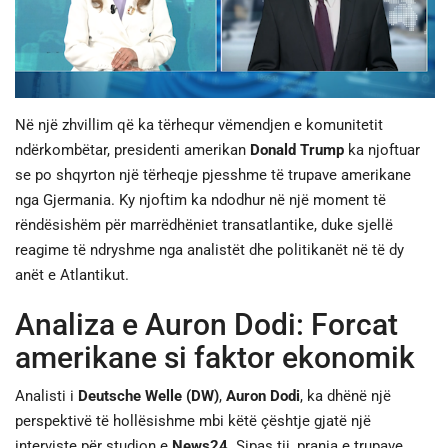
JETA
SPORTI
Në një zhvillim që ka tërhequr vëmendjen e komunitetit
SHENDETI
ndërkombëtar, presidenti amerikan
Donald Trump
ka njoftuar
se po shqyrton një tërheqje pjesshme të trupave amerikane
nga Gjermania. Ky njoftim ka ndodhur në një moment të
rëndësishëm për marrëdhëniet transatlantike, duke sjellë
reagime të ndryshme nga analistët dhe politikanët në të dy
anët e Atlantikut.
Analiza e Auron Dodi: Forcat
amerikane si faktor ekonomik
Analisti i
Deutsche Welle (DW)
,
Auron Dodi
, ka dhënë një
perspektivë të hollësishme mbi këtë çështje gjatë një
interviste për studion e
News24
. Sipas tij, prania e trupave