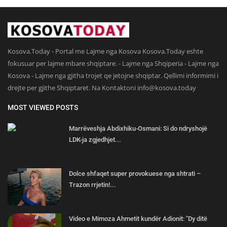
Kosova.Today - Portal me Lajme nga Kosova Kosova.Today eshte
fokusuar per lajme mbare shqiptare. - Lajme nga Shqiperia - Lajme nga
Kosova - Lajme nga gjitha trojet qe jetojne shqiptar. Qellimi informimi i
drejte per gjithe Shqiptaret. Na Kontaktoni
info@kosova.today
MOST VIEWED POSTS
Marrëveshja Abdixhiku-Osmani: Si do ndryshojë
LDK-ja zgjedhjet...
Dolce shfaqet super provokuese nga shtrati –
Trazon rrjetin!...
Video e Mimoza Ahmetit kundër Adionit: "Dy ditë