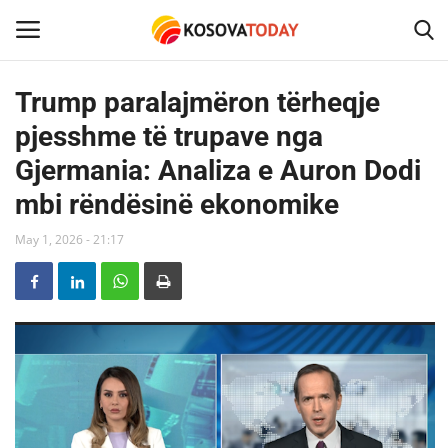
Trump paralajmëron tërheqje
pjesshme të trupave nga
Home
Gjermania: Analiza e Auron Dodi
KOSOVA
mbi rëndësinë ekonomike
SHQIPERIA
May 1, 2026 - 21:17
MAQEDONIA
SHOWBIZ
BOTA
TECH