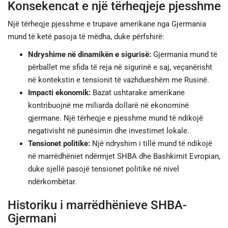
Konsekencat e një tërheqjeje pjesshme
Një tërheqje pjesshme e trupave amerikane nga Gjermania
mund të ketë pasoja të mëdha, duke përfshirë:
Ndryshime në dinamikën e sigurisë:
Gjermania mund të
përballet me sfida të reja në sigurinë e saj, veçanërisht
në kontekstin e tensionit të vazhdueshëm me Rusinë.
Impacti ekonomik:
Bazat ushtarake amerikane
kontribuojnë me miliarda dollarë në ekonominë
gjermane. Një tërheqje e pjesshme mund të ndikojë
negativisht në punësimin dhe investimet lokale.
Tensionet politike:
Një ndryshim i tillë mund të ndikojë
në marrëdhëniet ndërmjet SHBA dhe Bashkimit Evropian,
duke sjellë pasojë tensionet politike në nivel
ndërkombëtar.
Historiku i marrëdhënieve SHBA-
Gjermani