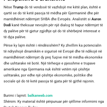
Nëse
Trump
do të vendosë të vazhdojë me këtë plan, është e
qartë se do të ketë pasoja të mëdha për Gjermaninë dhe për
marrëdhëniet ndërmjet SHBA dhe Evropës. Analistët si
Auron
Dodi
kanë theksuar nevojën për një dialog të hapur ndërmjet të
dy palëve për të gjetur zgjidhje që do të shërbejnë interesat e
të dyja palëve.
Përse ky lajm është i rëndësishëm? Ky zhvillim ka potencialin
të ndryshojë dinamikën e sigurisë në Evropë dhe të ndikojë në
marrëdhëniet ndërmjet dy prej fuqive më të mëdha ekonomike
dhe ushtarake në botë. Një tërheqje e pjesshme e trupave
amerikane nga Gjermania nuk është vetëm një çështje
ushtarake, por edhe një çështje ekonomike, politike dhe
sociale që do të ketë pasoja të gjata për të gjithë rajonin.
Burimi i lajmit:
balkanweb.com
Shënim: Ky material është përpunuar për qëllime informimi nga