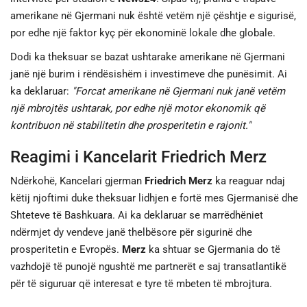
amerikane në Gjermani nuk është vetëm një çështje e sigurisë,
por edhe një faktor kyç për ekonominë lokale dhe globale.
Dodi ka theksuar se bazat ushtarake amerikane në Gjermani
janë një burim i rëndësishëm i investimeve dhe punësimit. Ai
ka deklaruar:
"Forcat amerikane në Gjermani nuk janë vetëm
një mbrojtës ushtarak, por edhe një motor ekonomik që
kontribuon në stabilitetin dhe prosperitetin e rajonit."
Reagimi i Kancelarit Friedrich Merz
Ndërkohë, Kancelari gjerman
Friedrich Merz
ka reaguar ndaj
këtij njoftimi duke theksuar lidhjen e fortë mes Gjermanisë dhe
Shteteve të Bashkuara. Ai ka deklaruar se marrëdhëniet
ndërmjet dy vendeve janë thelbësore për sigurinë dhe
prosperitetin e Evropës.
Merz
ka shtuar se Gjermania do të
vazhdojë të punojë ngushtë me partnerët e saj transatlantikë
për të siguruar që interesat e tyre të mbeten të mbrojtura.