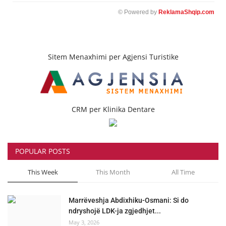
© Powered by
ReklamaShqip.com
Sitem Menaxhimi per Agjensi Turistike
CRM per Klinika Dentare
POPULAR POSTS
This Week
This Month
All Time
Marrëveshja Abdixhiku-Osmani: Si do
ndryshojë LDK-ja zgjedhjet...
May 3, 2026