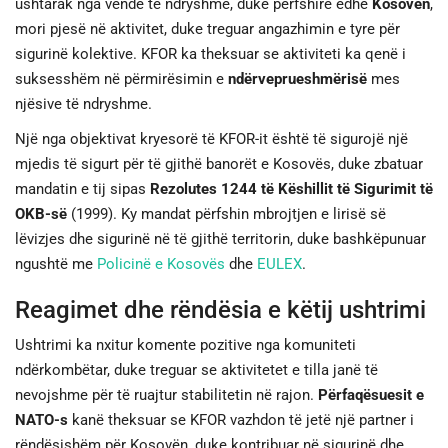
ushtarak nga vende të ndryshme, duke përfshirë edhe
Kosovën
,
mori pjesë në aktivitet, duke treguar angazhimin e tyre për
sigurinë kolektive. KFOR ka theksuar se aktiviteti ka qenë i
suksesshëm në përmirësimin e
ndërveprueshmërisë
mes
njësive të ndryshme.
Një nga objektivat kryesorë të KFOR-it është të sigurojë një
mjedis të sigurt për të gjithë banorët e Kosovës, duke zbatuar
mandatin e tij sipas
Rezolutes 1244 të Këshillit të Sigurimit të
OKB-së
(1999). Ky mandat përfshin mbrojtjen e lirisë së
lëvizjes dhe sigurinë në të gjithë territorin, duke bashkëpunuar
ngushtë me
Policinë e Kosovës
dhe
EULEX
.
Reagimet dhe rëndësia e këtij ushtrimi
Ushtrimi ka nxitur komente pozitive nga komuniteti
ndërkombëtar, duke treguar se aktivitetet e tilla janë të
nevojshme për të ruajtur stabilitetin në rajon.
Përfaqësuesit e
NATO-s
kanë theksuar se KFOR vazhdon të jetë një partner i
rëndësishëm për Kosovën, duke kontribuar në sigurinë dhe