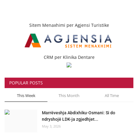
Sitem Menaxhimi per Agjensi Turistike
CRM per Klinika Dentare
POPULAR POSTS
This Week
This Month
All Time
Marrëveshja Abdixhiku-Osmani: Si do
ndryshojë LDK-ja zgjedhjet...
May 3, 2026