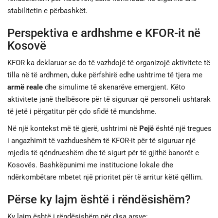
stabilitetin e përbashkët.
Perspektiva e ardhshme e KFOR-it në
Kosovë
KFOR ka deklaruar se do të vazhdojë të organizojë aktivitete të
tilla në të ardhmen, duke përfshirë edhe ushtrime të tjera me
armë reale
dhe simulime të skenarëve emergjent. Këto
aktivitete janë thelbësore për të siguruar që personeli ushtarak
të jetë i përgatitur për çdo sfidë të mundshme.
Në një kontekst më të gjerë, ushtrimi në
Pejë
është një tregues
i angazhimit të vazhdueshëm të KFOR-it për të siguruar një
mjedis të qëndrueshëm dhe të sigurt për të gjithë banorët e
Kosovës. Bashkëpunimi me institucione lokale dhe
ndërkombëtare mbetet një prioritet për të arritur këtë qëllim.
Përse ky lajm është i rëndësishëm?
Ky lajm është i rëndësishëm për disa arsye: