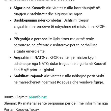
Siguria në Kosovë:
Aktivitetet e tilla kontribuojnë në
ruajtjen e stabilitetit dhe sigurisë në rajon.
Bashkëpunimi ndërkombëtar:
Ushtrimi tregon
angazhimin e vendeve të ndryshme në misionin e KFOR-
it.
Përgatitja e personelit:
Ushtrimet me armë reale
përmirësojnë aftësitë e ushtarëve për të përballuar
situata emergjente.
Angazhimi i NATO-s:
KFOR është një mision kyç i
udhëhequr nga NATO, duke treguar se siguria në Kosovë
është një prioritet global.
Stabiliteti rajonal:
Aktivitetet e tilla ndikojnë pozitivisht
në marrëdhëniet ndërmjet Kosovës dhe vendeve fqinje.
Burimi i lajmit:
orainfo.net
Shënim: Ky material është përpunuar për qëllime informimi nga
Portali Kosova.Today.