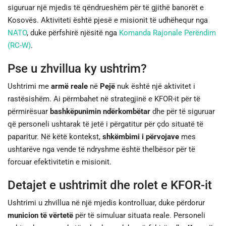
siguruar një mjedis të qëndrueshëm për të gjithë banorët e
Kosovës. Aktiviteti është pjesë e misionit të udhëhequr nga
NATO
, duke përfshirë njësitë nga
Komanda Rajonale Perëndim
(RC-W)
.
Pse u zhvillua ky ushtrim?
Ushtrimi me
armë reale
në
Pejë
nuk është një aktivitet i
rastësishëm. Ai përmbahet në strategjinë e KFOR-it për të
përmirësuar
bashkëpunimin ndërkombëtar
dhe për të siguruar
që personeli ushtarak të jetë i përgatitur për çdo situatë të
paparitur. Në këtë kontekst,
shkëmbimi i përvojave
mes
ushtarëve nga vende të ndryshme është thelbësor për të
forcuar efektivitetin e misionit.
Detajet e ushtrimit dhe rolet e KFOR-it
Ushtrimi u zhvillua në një mjedis kontrolluar, duke përdorur
municion të vërtetë
për të simuluar situata reale. Personeli