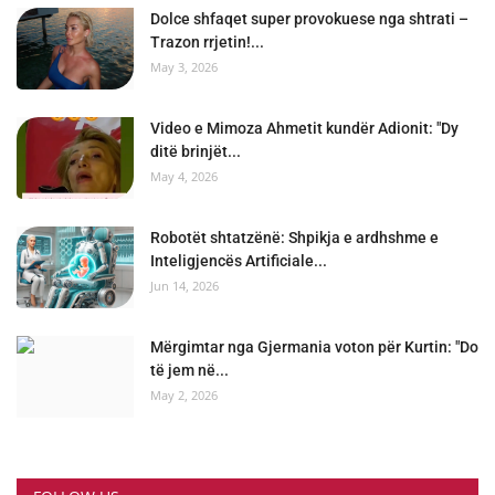
Dolce shfaqet super provokuese nga shtrati –
Trazon rrjetin!...
May 3, 2026
Video e Mimoza Ahmetit kundër Adionit: "Dy
ditë brinjët...
May 4, 2026
Robotët shtatzënë: Shpikja e ardhshme e
Inteligjencës Artificiale...
Jun 14, 2026
Mërgimtar nga Gjermania voton për Kurtin: "Do
të jem në...
May 2, 2026