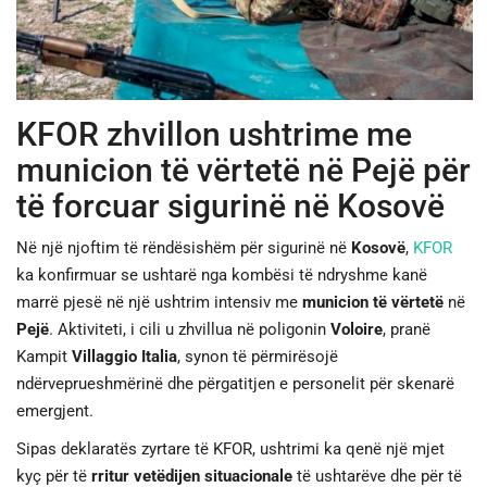
JETA
SPORTI
KFOR zhvillon ushtrime me
SHENDETI
municion të vërtetë në Pejë për
të forcuar sigurinë në Kosovë
Në një njoftim të rëndësishëm për sigurinë në
Kosovë
,
KFOR
ka konfirmuar se ushtarë nga kombësi të ndryshme kanë
marrë pjesë në një ushtrim intensiv me
municion të vërtetë
në
Pejë
. Aktiviteti, i cili u zhvillua në poligonin
Voloire
, pranë
Kampit
Villaggio Italia
, synon të përmirësojë
ndërveprueshmërinë dhe përgatitjen e personelit për skenarë
emergjent.
Sipas deklaratës zyrtare të KFOR, ushtrimi ka qenë një mjet
kyç për të
rritur vetëdijen situacionale
të ushtarëve dhe për të