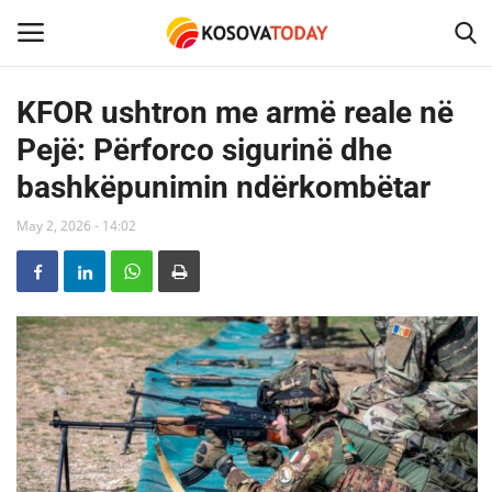
KFOR ushtron me armë reale në
Pejë: Përforco sigurinë dhe
Home
bashkëpunimin ndërkombëtar
KOSOVA
May 2, 2026 - 14:02
SHQIPERIA
MAQEDONIA
SHOWBIZ
BOTA
TECH