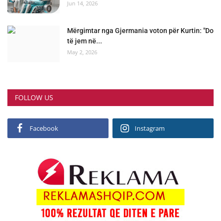
Jun 14, 2026
Mërgimtar nga Gjermania voton për Kurtin: "Do
të jem në...
May 2, 2026
FOLLOW US
Facebook
Instagram