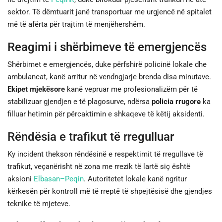
sektor. Të dëmtuarit janë transportuar me urgjencë në spitalet
më të afërta për trajtim të menjëhershëm.
Reagimi i shërbimeve të emergjencës
Shërbimet e emergjencës, duke përfshirë policinë lokale dhe
ambulancat, kanë arritur në vendngjarje brenda disa minutave.
Ekipet mjekësore
kanë vepruar me profesionalizëm për të
stabilizuar gjendjen e të plagosurve, ndërsa
policia rrugore
ka
filluar hetimin për përcaktimin e shkaqeve të këtij aksidenti.
Rëndësia e trafikut të rregulluar
Ky incident thekson rëndësinë e respektimit të rregullave të
trafikut, veçanërisht në zona me rrezik të lartë siç është
aksioni
Elbasan–Peqin
. Autoritetet lokale kanë ngritur
kërkesën për kontroll më të rreptë të shpejtësisë dhe gjendjes
teknike të mjeteve.