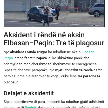
JETA
SPORTI
Aksident i rëndë në aksin
SHENDETI
Elbasan–Peqin: Tre të plagosur
Një
aksident i rëndë rrugor
ka ndodhur në aksin
Elbasan–
Peqin
, pranë fshatit
Pajovë
, duke shkaktuar panik dhe
ndërhyrje të menjëhershme të shërbimeve të emergjencës.
Sipas të dhënave paraprake, një
mjet i tonazhit të rëndë
është
përplasur me një automjet të vogël, duke lënë
tre persona të
plagosur
.
Detajet e aksidentit
Sipas raportimeve të para, incidenti ka ndodhur gjatë udhëtimit
në drejtim të
Peqinit
, duke bllokuar pjesërisht trafikun në atë