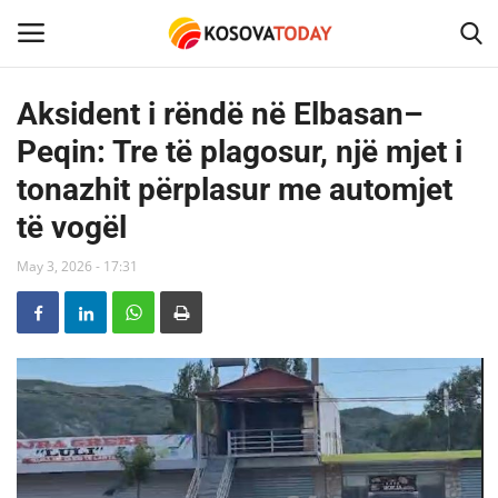
Aksident i rëndë në Elbasan–
Peqin: Tre të plagosur, një mjet i
Home
tonazhit përplasur me automjet
KOSOVA
të vogël
SHQIPERIA
May 3, 2026 - 17:31
MAQEDONIA
SHOWBIZ
BOTA
TECH