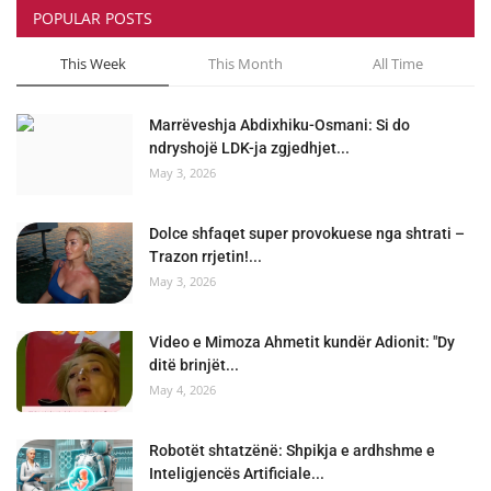
POPULAR POSTS
This Week
This Month
All Time
Marrëveshja Abdixhiku-Osmani: Si do
ndryshojë LDK-ja zgjedhjet...
May 3, 2026
Dolce shfaqet super provokuese nga shtrati –
Trazon rrjetin!...
May 3, 2026
Video e Mimoza Ahmetit kundër Adionit: "Dy
ditë brinjët...
May 4, 2026
Robotët shtatzënë: Shpikja e ardhshme e
Inteligjencës Artificiale...