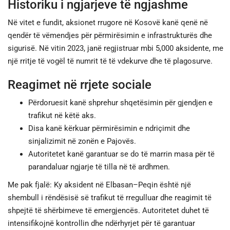
Historiku i ngjarjeve të ngjashme
Në vitet e fundit, aksionet rrugore në Kosovë kanë qenë në
qendër të vëmendjes për përmirësimin e infrastrukturës dhe
sigurisë. Në vitin 2023, janë regjistruar mbi 5,000 aksidente, me
një rritje të vogël të numrit të të vdekurve dhe të plagosurve.
Reagimet në rrjete sociale
Përdoruesit kanë shprehur shqetësimin për gjendjen e
trafikut në këtë aks.
Disa kanë kërkuar përmirësimin e ndriçimit dhe
sinjalizimit në zonën e Pajovës.
Autoritetet kanë garantuar se do të marrin masa për të
parandaluar ngjarje të tilla në të ardhmen.
Me pak fjalë: Ky aksident në Elbasan–Peqin është një
shembull i rëndësisë së trafikut të rregulluar dhe reagimit të
shpejtë të shërbimeve të emergjencës. Autoritetet duhet të
intensifikojnë kontrollin dhe ndërhyrjet për të garantuar