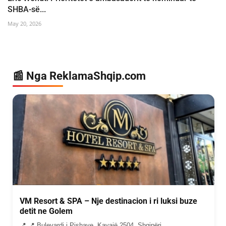
SHBA-së...
May 20, 2026
📰 Nga ReklamaShqip.com
VM Resort & SPA – Nje destinacion i ri luksi buze
detit ne Golem
📍 📍 Bulevardi i Pishave, Kavajë 2504, Shqipëri