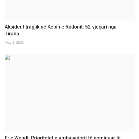
Aksident tragjik në Kepin e Rodonit: 52-vjeçari nga
Tirana...
May 3, 2026
Eric Wendt: Prioritetet e ambasadorit të nominuar të