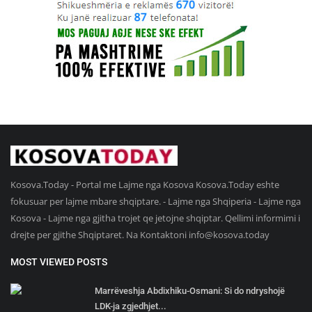
Kosova.Today - Portal me Lajme nga Kosova Kosova.Today eshte
fokusuar per lajme mbare shqiptare. - Lajme nga Shqiperia - Lajme nga
Kosova - Lajme nga gjitha trojet qe jetojne shqiptar. Qellimi informimi i
drejte per gjithe Shqiptaret. Na Kontaktoni
info@kosova.today
MOST VIEWED POSTS
Marrëveshja Abdixhiku-Osmani: Si do ndryshojë
LDK-ja zgjedhjet...