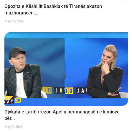
Opozita e Këshillit Bashkiak të Tiranës akuzon
mazhorancën:...
May 12, 2026
Gjykata e Lartë rrëzon Apelin për mungesën e kimiove
për...
May 2, 2026