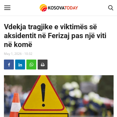
Vdekja tragjike e viktimës së
aksidentit në Ferizaj pas një viti
Home
në komë
KOSOVA
May 1, 2026 - 10:32
SHQIPERIA
MAQEDONIA
SHOWBIZ
BOTA
TECH