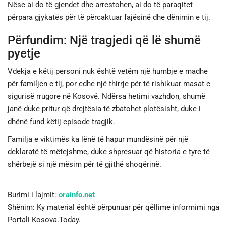
Nëse ai do të gjendet dhe arrestohen, ai do të paraqitet
përpara gjykatës për të përcaktuar fajësinë dhe dënimin e tij.
Përfundim: Një tragjedi që lë shumë
pyetje
Vdekja e këtij personi nuk është vetëm një humbje e madhe
për familjen e tij, por edhe një thirrje për të rishikuar masat e
sigurisë rrugore në Kosovë. Ndërsa hetimi vazhdon, shumë
janë duke pritur që drejtësia të zbatohet plotësisht, duke i
dhënë fund këtij episode tragjik.
Familja e viktimës ka lënë të hapur mundësinë për një
deklaratë të mëtejshme, duke shpresuar që historia e tyre të
shërbejë si një mësim për të gjithë shoqërinë.
Burimi i lajmit:
orainfo.net
Shënim: Ky material është përpunuar për qëllime informimi nga
Portali Kosova.Today.