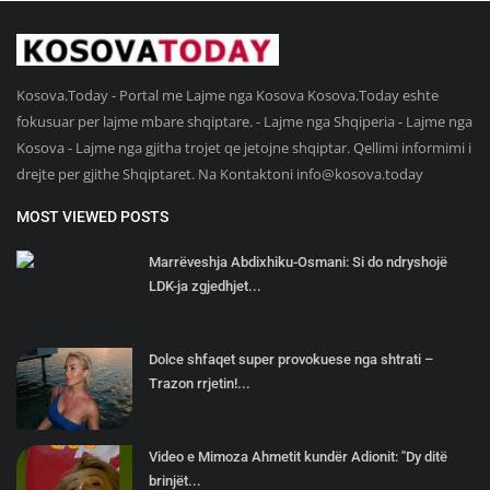
Kosova.Today - Portal me Lajme nga Kosova Kosova.Today eshte
fokusuar per lajme mbare shqiptare. - Lajme nga Shqiperia - Lajme nga
Kosova - Lajme nga gjitha trojet qe jetojne shqiptar. Qellimi informimi i
drejte per gjithe Shqiptaret. Na Kontaktoni
info@kosova.today
MOST VIEWED POSTS
Marrëveshja Abdixhiku-Osmani: Si do ndryshojë
LDK-ja zgjedhjet...
Dolce shfaqet super provokuese nga shtrati –
Trazon rrjetin!...
Video e Mimoza Ahmetit kundër Adionit: "Dy ditë
brinjët...