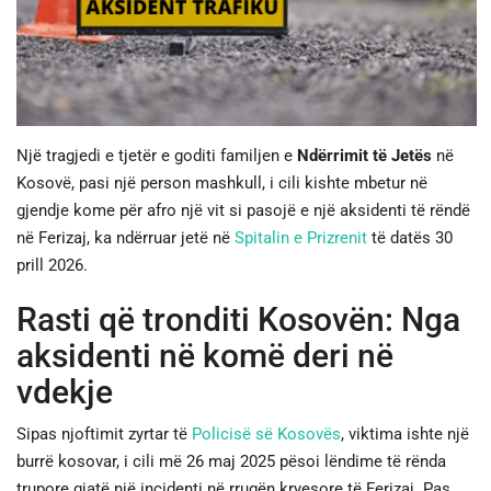
JETA
SPORTI
Një tragjedi e tjetër e goditi familjen e
Ndërrimit të Jetës
në
SHENDETI
Kosovë, pasi një person mashkull, i cili kishte mbetur në
gjendje kome për afro një vit si pasojë e një aksidenti të rëndë
në Ferizaj, ka ndërruar jetë në
Spitalin e Prizrenit
të datës 30
prill 2026.
Rasti që tronditi Kosovën: Nga
aksidenti në komë deri në
vdekje
Sipas njoftimit zyrtar të
Policisë së Kosovës
, viktima ishte një
burrë kosovar, i cili më 26 maj 2025 pësoi lëndime të rënda
trupore gjatë një incidenti në rrugën kryesore të Ferizaj. Pas