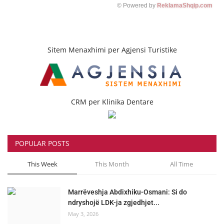
© Powered by
ReklamaShqip.com
Sitem Menaxhimi per Agjensi Turistike
CRM per Klinika Dentare
POPULAR POSTS
This Week
This Month
All Time
Marrëveshja Abdixhiku-Osmani: Si do
ndryshojë LDK-ja zgjedhjet...
May 3, 2026