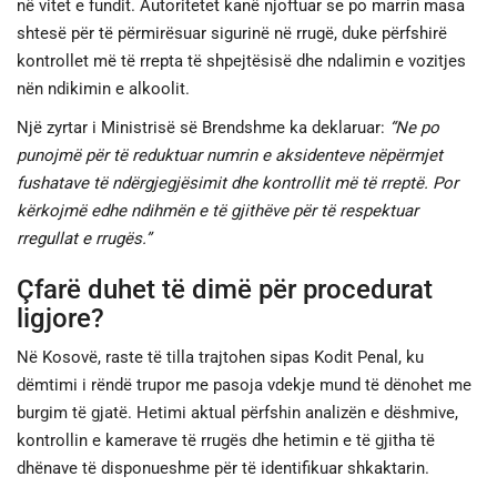
në vitet e fundit. Autoritetet kanë njoftuar se po marrin masa
shtesë për të përmirësuar sigurinë në rrugë, duke përfshirë
kontrollet më të rrepta të shpejtësisë dhe ndalimin e vozitjes
nën ndikimin e alkoolit.
Një zyrtar i Ministrisë së Brendshme ka deklaruar:
“Ne po
punojmë për të reduktuar numrin e aksidenteve nëpërmjet
fushatave të ndërgjegjësimit dhe kontrollit më të rreptë. Por
kërkojmë edhe ndihmën e të gjithëve për të respektuar
rregullat e rrugës.”
Çfarë duhet të dimë për procedurat
ligjore?
Në Kosovë, raste të tilla trajtohen sipas Kodit Penal, ku
dëmtimi i rëndë trupor me pasoja vdekje mund të dënohet me
burgim të gjatë. Hetimi aktual përfshin analizën e dëshmive,
kontrollin e kamerave të rrugës dhe hetimin e të gjitha të
dhënave të disponueshme për të identifikuar shkaktarin.