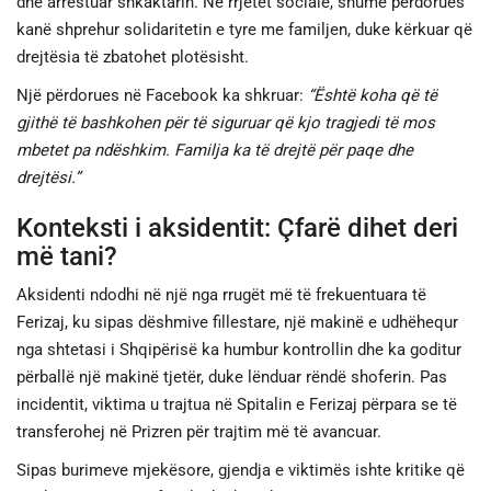
dhe arrestuar shkaktarin. Në rrjetet sociale, shumë përdorues
kanë shprehur solidaritetin e tyre me familjen, duke kërkuar që
drejtësia të zbatohet plotësisht.
Një përdorues në Facebook ka shkruar:
“Është koha që të
gjithë të bashkohen për të siguruar që kjo tragjedi të mos
mbetet pa ndëshkim. Familja ka të drejtë për paqe dhe
drejtësi.”
Konteksti i aksidentit: Çfarë dihet deri
më tani?
Aksidenti ndodhi në një nga rrugët më të frekuentuara të
Ferizaj, ku sipas dëshmive fillestare, një makinë e udhëhequr
nga shtetasi i Shqipërisë ka humbur kontrollin dhe ka goditur
përballë një makinë tjetër, duke lënduar rëndë shoferin. Pas
incidentit, viktima u trajtua në Spitalin e Ferizaj përpara se të
transferohej në Prizren për trajtim më të avancuar.
Sipas burimeve mjekësore, gjendja e viktimës ishte kritike që