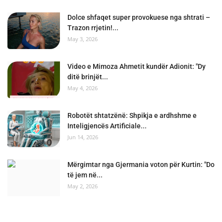
Dolce shfaqet super provokuese nga shtrati –
Trazon rrjetin!...
May 3, 2026
Video e Mimoza Ahmetit kundër Adionit: "Dy
ditë brinjët...
May 4, 2026
Robotët shtatzënë: Shpikja e ardhshme e
Inteligjencës Artificiale...
Jun 14, 2026
Mërgimtar nga Gjermania voton për Kurtin: "Do
të jem në...
May 2, 2026