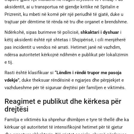
aksidentit, ai u transportua në gjendje kritike në Spitalin e
Prizrenit, ku mbeti në komë për një periudhë të gjatë, duke u
trajtuar për dëmtime të rënda në tru dhe organet e brendshme.
Ndërkohë, sipas burimeve të policisë,
shkaktari i dyshuar
i
këtij aksidenti është një shtetas i Shqipërisë, i cili menjëherë
pas incidentit u vendos në arrati. Hetimet janë në vazhdim,
ndërsa autoritetet kërkojnë ndihmën e publikut për lokalizimin
e tij.
Rasti është klasifikuar si
“Lëndim i rëndë trupor me pasoja
vdekje”
, duke theksuar rëndësinë e ngjarjes dhe përpjekjet e
vazhdueshme për të siguruar drejtësi për familjen e viktimës.
Reagimet e publikut dhe kërkesa për
drejtësi
Familja e viktimës ka shprehur dhimbjen e tyre të thellë dhe ka
kërkuar që autoritetet të intensifikojnë hetimet për të gjetur