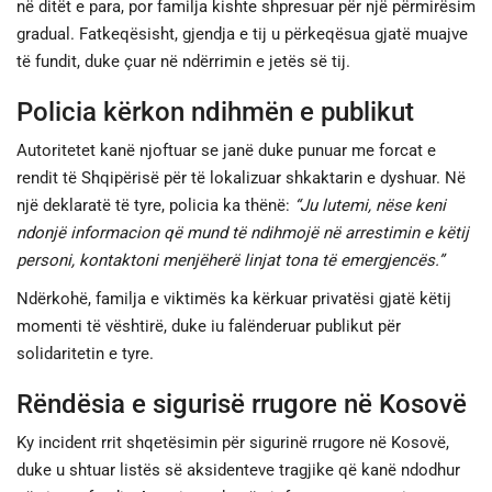
në ditët e para, por familja kishte shpresuar për një përmirësim
gradual. Fatkeqësisht, gjendja e tij u përkeqësua gjatë muajve
të fundit, duke çuar në ndërrimin e jetës së tij.
Policia kërkon ndihmën e publikut
Autoritetet kanë njoftuar se janë duke punuar me forcat e
rendit të Shqipërisë për të lokalizuar shkaktarin e dyshuar. Në
një deklaratë të tyre, policia ka thënë:
“Ju lutemi, nëse keni
ndonjë informacion që mund të ndihmojë në arrestimin e këtij
personi, kontaktoni menjëherë linjat tona të emergjencës.”
Ndërkohë, familja e viktimës ka kërkuar privatësi gjatë këtij
momenti të vështirë, duke iu falënderuar publikut për
solidaritetin e tyre.
Rëndësia e sigurisë rrugore në Kosovë
Ky incident rrit shqetësimin për sigurinë rrugore në Kosovë,
duke u shtuar listës së aksidenteve tragjike që kanë ndodhur