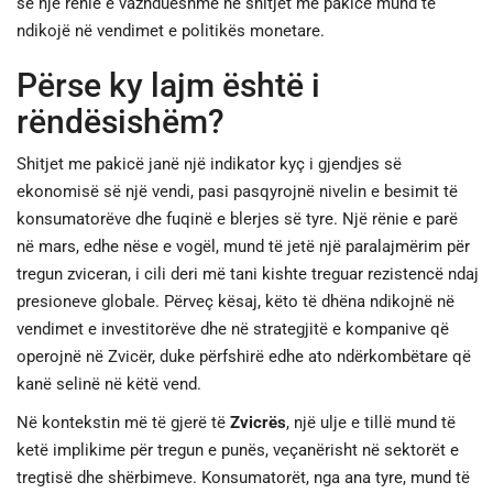
se një rënie e vazhdueshme në shitjet me pakicë mund të
ndikojë në vendimet e politikës monetare.
Përse ky lajm është i
rëndësishëm?
Shitjet me pakicë janë një indikator kyç i gjendjes së
ekonomisë së një vendi, pasi pasqyrojnë nivelin e besimit të
konsumatorëve dhe fuqinë e blerjes së tyre. Një rënie e parë
në mars, edhe nëse e vogël, mund të jetë një paralajmërim për
tregun zviceran, i cili deri më tani kishte treguar rezistencë ndaj
presioneve globale. Përveç kësaj, këto të dhëna ndikojnë në
vendimet e investitorëve dhe në strategjitë e kompanive që
operojnë në Zvicër, duke përfshirë edhe ato ndërkombëtare që
kanë selinë në këtë vend.
Në kontekstin më të gjerë të
Zvicrës
, një ulje e tillë mund të
ketë implikime për tregun e punës, veçanërisht në sektorët e
tregtisë dhe shërbimeve. Konsumatorët, nga ana tyre, mund të