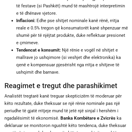
të festave (si Pashkët) mund të mashtrojë interpretimin
e të dhënave vjetore.
Inflacioni:
Edhe pse shitjet nominale kanë rënë, rritja
reale e 0.5% tregon që konsumatorët kanë shpenzuar më
shumë për të njëjtat produkte, duke reflektuar presionet
e çmimeve.
Tendencat e konsumit:
Një rënie e vogël në shitjet e
mallrave jo ushqimore (si veshjet dhe elektronika) ka
qenë e kompensuar pjesërisht nga rritja e shitjeve të
ushqimit dhe barnave.
Reagimet e tregut dhe parashikimet
Analistët tregtarë kanë treguar skepticizëm të moderuar për
këto rezultate, duke theksuar se një rënie nominale pas një
periudhe të gjatë rritjeje mund të jetë një sinjal i hershëm i
ngadalësimit të ekonomisë.
Banka Kombëtare e Zvicrës
ka
deklaruar se monitoron ngushtë këto tendenca, duke theksuar