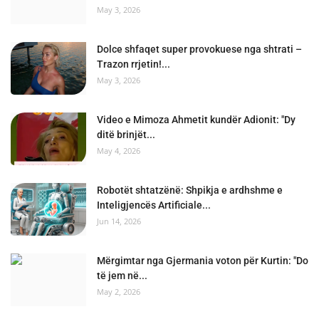
May 3, 2026
Dolce shfaqet super provokuese nga shtrati –
Trazon rrjetin!...
May 3, 2026
Video e Mimoza Ahmetit kundër Adionit: "Dy
ditë brinjët...
May 4, 2026
Robotët shtatzënë: Shpikja e ardhshme e
Inteligjencës Artificiale...
Jun 14, 2026
Mërgimtar nga Gjermania voton për Kurtin: "Do
të jem në...
May 2, 2026