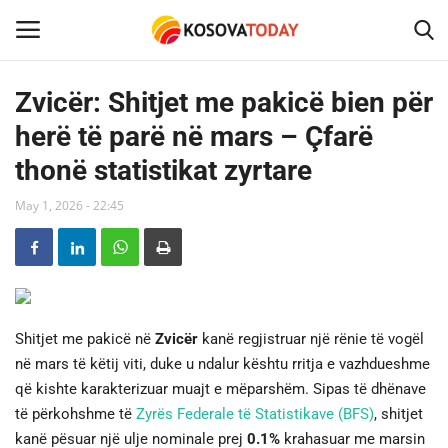
Zvicër: Shitjet me pakicë bien për
herë të parë në mars – Çfarë
Home
thonë statistikat zyrtare
KOSOVA
May 1, 2026 - 22:45
SHQIPERIA
MAQEDONIA
SHOWBIZ
Shitjet me pakicë në
Zvicër
kanë regjistruar një rënie të vogël
në mars të këtij viti, duke u ndalur kështu rritja e vazhdueshme
BOTA
që kishte karakterizuar muajt e mëparshëm. Sipas të dhënave
të përkohshme të
Zyrës Federale të Statistikave (BFS)
, shitjet
kanë pësuar një ulje nominale prej
0.1%
krahasuar me marsin
TECH