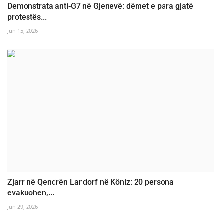
Demonstrata anti-G7 në Gjenevë: dëmet e para gjatë
protestës...
Jun 15, 2026
Zjarr në Qendrën Landorf në Köniz: 20 persona
evakuohen,...
Jun 29, 2026