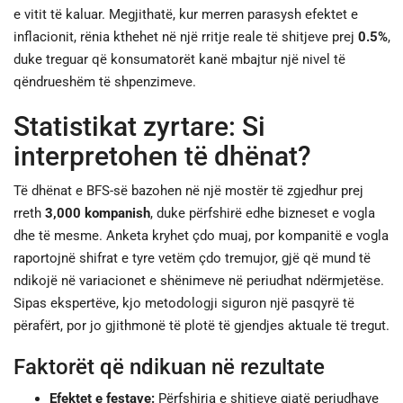
e vitit të kaluar. Megjithatë, kur merren parasysh efektet e
inflacionit, rënia kthehet në një rritje reale të shitjeve prej
0.5%
,
JETA
duke treguar që konsumatorët kanë mbajtur një nivel të
qëndrueshëm të shpenzimeve.
SPORTI
Statistikat zyrtare: Si
SHENDETI
interpretohen të dhënat?
Të dhënat e BFS-së bazohen në një mostër të zgjedhur prej
rreth
3,000 kompanish
, duke përfshirë edhe bizneset e vogla
dhe të mesme. Anketa kryhet çdo muaj, por kompanitë e vogla
raportojnë shifrat e tyre vetëm çdo tremujor, gjë që mund të
ndikojë në variacionet e shënimeve në periudhat ndërmjetëse.
Sipas ekspertëve, kjo metodologji siguron një pasqyrë të
përafërt, por jo gjithmonë të plotë të gjendjes aktuale të tregut.
Faktorët që ndikuan në rezultate
Efektet e festave:
Përfshirja e shitjeve gjatë periudhave