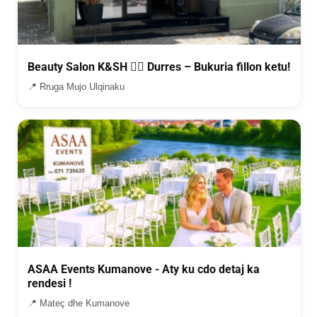
Beauty Salon K&SH 💇‍♀️ Durres – Bukuria fillon ketu!
📍 Rruga Mujo Ulqinaku
ASAA Events Kumanove - Aty ku cdo detaj ka
rendesi !
📍 Mateç dhe Kumanove