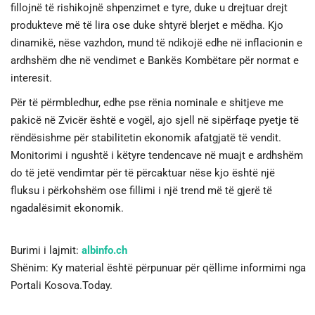
fillojnë të rishikojnë shpenzimet e tyre, duke u drejtuar drejt
produkteve më të lira ose duke shtyrë blerjet e mëdha. Kjo
dinamikë, nëse vazhdon, mund të ndikojë edhe në inflacionin e
ardhshëm dhe në vendimet e Bankës Kombëtare për normat e
interesit.
Për të përmbledhur, edhe pse rënia nominale e shitjeve me
pakicë në Zvicër është e vogël, ajo sjell në sipërfaqe pyetje të
rëndësishme për stabilitetin ekonomik afatgjatë të vendit.
Monitorimi i ngushtë i këtyre tendencave në muajt e ardhshëm
do të jetë vendimtar për të përcaktuar nëse kjo është një
fluksu i përkohshëm ose fillimi i një trend më të gjerë të
ngadalësimit ekonomik.
Burimi i lajmit:
albinfo.ch
Shënim: Ky material është përpunuar për qëllime informimi nga
Portali Kosova.Today.