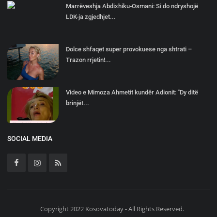
Marrëveshja Abdixhiku-Osmani: Si do ndryshojë
LDK-ja zgjedhjet...
Dolce shfaqet super provokuese nga shtrati –
Trazon rrjetin!...
Video e Mimoza Ahmetit kundër Adionit: "Dy ditë
brinjët...
SOCIAL MEDIA
Copyright 2022 Kosovatoday - All Rights Reserved.