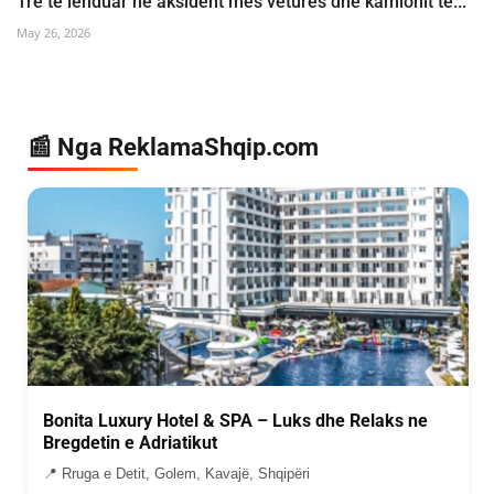
Tre të lënduar në aksident mes veturës dhe kamionit të...
May 26, 2026
📰 Nga ReklamaShqip.com
Bonita Luxury Hotel & SPA – Luks dhe Relaks ne
Bregdetin e Adriatikut
📍 Rruga e Detit, Golem, Kavajë, Shqipëri