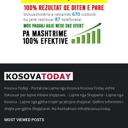
Kosova.Today - Portal me Lajme nga Kosova Kosova.Today eshte
fokusuar per lajme mbare shqiptare. - Lajme nga Shqiperia - Lajme nga
Kosova - Lajme nga gjitha trojet qe jetojne shqiptar. Qellimi informimi i
drejte per gjithe Shqiptaret. Na Kontaktoni
info@kosova.today
MOST VIEWED POSTS