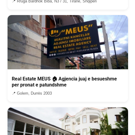
📍 Rruga Bardhok Biba, N3 / 31, Tiranë, Shqipëri
Real Estate MEUS 🏠 Agjencia juaj e besueshme
per pronat e patundshme
📍 Golem, Durrës 2003