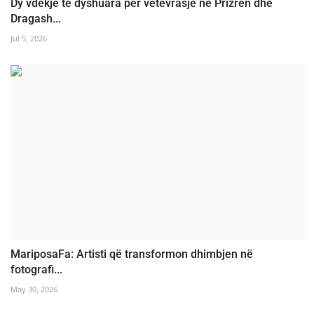
Dy vdekje të dyshuara për vetëvrasje në Prizren dhe
Dragash...
Jul 5, 2026
MariposaFa: Artisti që transformon dhimbjen në
fotografi...
May 30, 2026