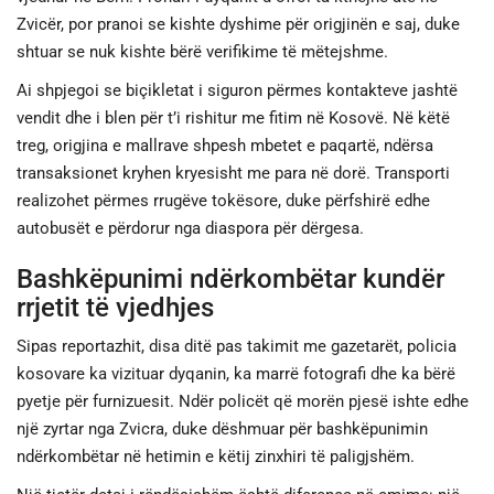
Zvicër, por pranoi se kishte dyshime për origjinën e saj, duke
shtuar se nuk kishte bërë verifikime të mëtejshme.
Ai shpjegoi se biçikletat i siguron përmes kontakteve jashtë
vendit dhe i blen për t’i rishitur me fitim në Kosovë. Në këtë
treg, origjina e mallrave shpesh mbetet e paqartë, ndërsa
transaksionet kryhen kryesisht me para në dorë. Transporti
realizohet përmes rrugëve tokësore, duke përfshirë edhe
autobusët e përdorur nga diaspora për dërgesa.
Bashkëpunimi ndërkombëtar kundër
rrjetit të vjedhjes
Sipas reportazhit, disa ditë pas takimit me gazetarët, policia
kosovare ka vizituar dyqanin, ka marrë fotografi dhe ka bërë
pyetje për furnizuesit. Ndër policët që morën pjesë ishte edhe
një zyrtar nga Zvicra, duke dëshmuar për bashkëpunimin
ndërkombëtar në hetimin e këtij zinxhiri të paligjshëm.