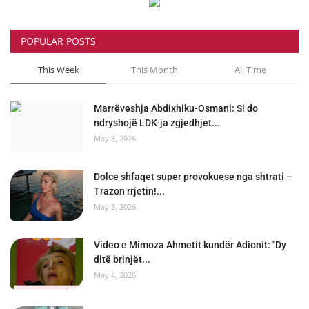
POPULAR POSTS
This Week
This Month
All Time
Marrëveshja Abdixhiku-Osmani: Si do
ndryshojë LDK-ja zgjedhjet...
May 3, 2026
Dolce shfaqet super provokuese nga shtrati –
Trazon rrjetin!...
May 3, 2026
Video e Mimoza Ahmetit kundër Adionit: "Dy
ditë brinjët...
May 4, 2026