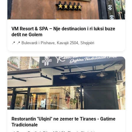
VM Resort & SPA – Nje destinacion i ri luksi buze
detit ne Golem
📍 📍 Bulevardi i Pishave, Kavajë 2504, Shqipëri
Restorantin "Ulqini" ne zemer te Tiranes - Gatime
Tradicionale