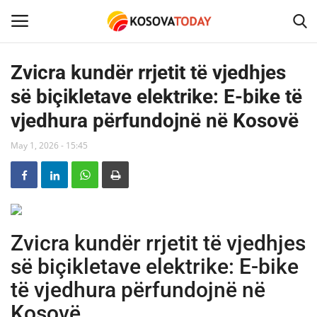
Zvicra kundër rrjetit të vjedhjes
së biçikletave elektrike: E-bike të
Home
vjedhura përfundojnë në Kosovë
KOSOVA
May 1, 2026 - 15:45
SHQIPERIA
MAQEDONIA
Zvicra kundër rrjetit të vjedhjes
SHOWBIZ
së biçikletave elektrike: E-bike
BOTA
të vjedhura përfundojnë në
Kosovë
TECH