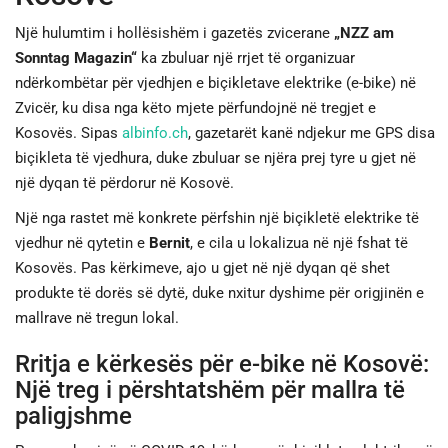
Një hulumtim i hollësishëm i gazetës zvicerane
„NZZ am
JETA
Sonntag Magazin“
ka zbuluar një rrjet të organizuar
ndërkombëtar për vjedhjen e biçikletave elektrike (e-bike) në
SPORTI
Zvicër, ku disa nga këto mjete përfundojnë në tregjet e
Kosovës. Sipas
albinfo.ch
, gazetarët kanë ndjekur me GPS disa
SHENDETI
biçikleta të vjedhura, duke zbuluar se njëra prej tyre u gjet në
një dyqan të përdorur në Kosovë.
Një nga rastet më konkrete përfshin një biçikletë elektrike të
vjedhur në qytetin e
Bernit
, e cila u lokalizua në një fshat të
Kosovës. Pas kërkimeve, ajo u gjet në një dyqan që shet
produkte të dorës së dytë, duke nxitur dyshime për origjinën e
mallrave në tregun lokal.
Rritja e kërkesës për e-bike në Kosovë:
Një treg i përshtatshëm për mallra të
paligjshme