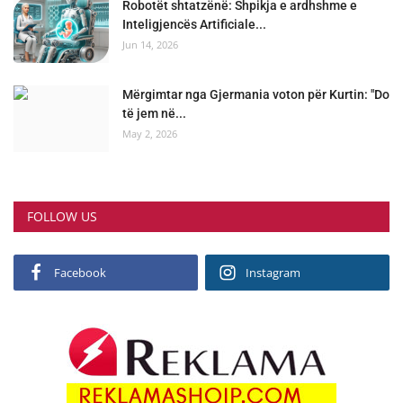
Robotët shtatzënë: Shpikja e ardhshme e
Inteligjencës Artificiale...
Jun 14, 2026
Mërgimtar nga Gjermania voton për Kurtin: "Do
të jem në...
May 2, 2026
FOLLOW US
Facebook
Instagram