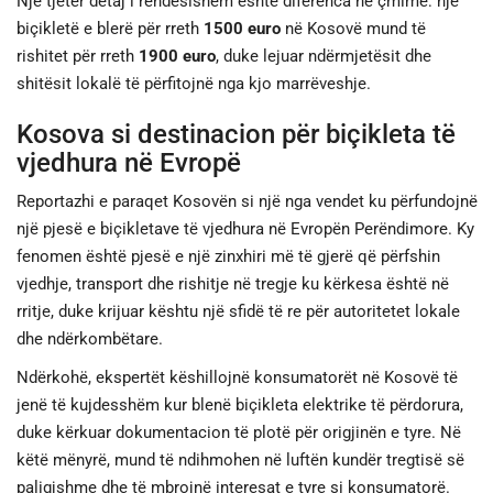
Një tjetër detaj i rëndësishëm është diferenca në çmime: një
biçikletë e blerë për rreth
1500 euro
në Kosovë mund të
rishitet për rreth
1900 euro
, duke lejuar ndërmjetësit dhe
shitësit lokalë të përfitojnë nga kjo marrëveshje.
Kosova si destinacion për biçikleta të
vjedhura në Evropë
Reportazhi e paraqet Kosovën si një nga vendet ku përfundojnë
një pjesë e biçikletave të vjedhura në Evropën Perëndimore. Ky
fenomen është pjesë e një zinxhiri më të gjerë që përfshin
vjedhje, transport dhe rishitje në tregje ku kërkesa është në
rritje, duke krijuar kështu një sfidë të re për autoritetet lokale
dhe ndërkombëtare.
Ndërkohë, ekspertët këshillojnë konsumatorët në Kosovë të
jenë të kujdesshëm kur blenë biçikleta elektrike të përdorura,
duke kërkuar dokumentacion të plotë për origjinën e tyre. Në
këtë mënyrë, mund të ndihmohen në luftën kundër tregtisë së
paligjshme dhe të mbrojnë interesat e tyre si konsumatorë.