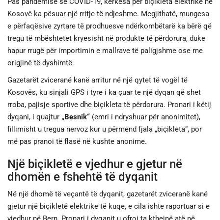
Pas pandemisë së COVID-19, kërkesa për biçikleta elektrike në
Kosovë ka pësuar një rritje të ndjeshme. Megjithatë, mungesa
e përfaqësive zyrtare të prodhuesve ndërkombëtarë ka bërë që
tregu të mbështetet kryesisht në produkte të përdorura, duke
hapur rrugë për importimin e mallrave të paligjshme ose me
origjinë të dyshimtë.
Gazetarët zviceranë kanë arritur në një qytet të vogël të
Kosovës, ku sinjali GPS i tyre i ka çuar te një dyqan që shet
rroba, pajisje sportive dhe biçikleta të përdorura. Pronari i këtij
dyqani, i quajtur
„Besnik“
(emri i ndryshuar për anonimitet),
fillimisht u tregua nervoz kur u përmend fjala „biçikleta“, por
më pas pranoi të flasë në kushte anonime.
Një biçikletë e vjedhur e gjetur në
dhomën e fshehtë të dyqanit
Në një dhomë të veçantë të dyqanit, gazetarët zviceranë kanë
gjetur një biçikletë elektrike të kuqe, e cila ishte raportuar si e
vjedhur në Bern. Pronari i dyqanit u ofroi ta kthejnë atë në